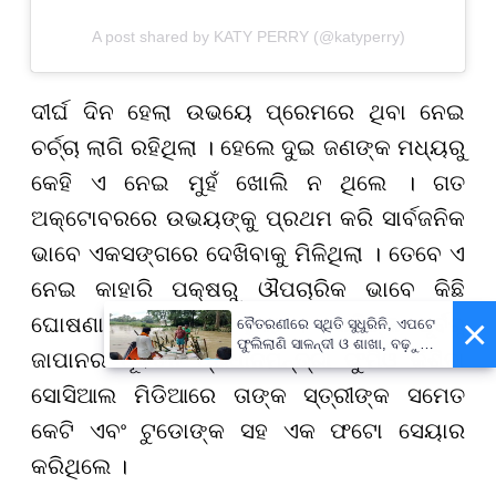
A post shared by KATY PERRY (@katyperry)
ଦୀର୍ଘ ଦିନ ହେଲା ଉଭୟେ ପ୍ରେମରେ ଥିବା ନେଇ
ଚର୍ଚ୍ଚା ଲାଗି ରହିଥିଲା । ହେଲେ ଦୁଇ ଜଣଙ୍କ ମଧ୍ୟରୁ
କେହି ଏ ନେଇ ମୁହଁ ଖୋଲି ନ ଥିଲେ । ଗତ
ଅକ୍ଟୋବରରେ ଉଭୟଙ୍କୁ ପ୍ରଥମ କରି ସାର୍ବଜନିକ
ଭାବେ ଏକସଙ୍ଗରେ ଦେଖିବାକୁ ମିଳିଥିଲା । ତେବେ ଏ
ନେଇ କାହାରି ପକ୍ଷରୁ ଔପଚାରିକ ଭାବେ କିଛି
×
ଘୋଷଣା କରାଯାଇ ନ ଥିଲା । କେଟିଙ୍କ ପୂର୍ବରୁ
ବୈତରଣୀରେ ସ୍ଥିତି ସୁଧୁରିନି, ଏପଟେ
ଫୁଲିଲାଣି ସାଳନ୍ଦୀ ଓ ଶାଖା, ବଢ଼ୁଛି
ଜାପାନର ପୂର୍ବତନ ପ୍ରଧାନମନ୍ତ୍ରୀ ଫୁମିଓ କିଶିଦା
ବନ୍ୟା ଭୟ
ସୋସିଆଲ ମିଡିଆରେ ତାଙ୍କ ସ୍ତ୍ରୀଙ୍କ ସମେତ
କେଟି ଏବଂ ଟୁଡୋଙ୍କ ସହ ଏକ ଫଟୋ ସେୟାର
କରିଥିଲେ ।