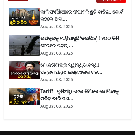
କାଲିଫର୍ଣ୍ଣିଆରେ ଦୀପାବଳି ଛୁଟି ବାତିଲ, କୋର୍ଟ
କହିଲେ ଅସା...
August 08, 2026
ଉପକୂଳକୁ ମାଡ଼ିଆସୁଛି ‘ଡଲଫିନ୍' ! ୨୦୦ କିମି
ବେଗରେ ପବନ,...
August 08, 2026
ମୋଜତାବାଙ୍କ ସ୍ୱାସ୍ଥ୍ୟାବସ୍ଥା
ସଙ୍କଟାପନ୍ନ; ଇସ୍ରାଏଲର ବଡ...
August 08, 2026
Tariff : ରୁଷିଆଠୁ ତେଲ କିଣିଲେ ଭୋଗିବାକୁ
ପଡ଼ିବ ଭାରି ଦଣ...
August 08, 2026