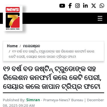
☰
Home
ମନୋରଞ୍ଜନ
୧୨ ବର୍ଷ ବଡ ଜଷ୍ଟିନ୍ ଟ୍ରୁଡୋଙ୍କ ସହ ରିଲେଶନ କନଫର୍ମ କଲେ
କେଟି ପେରୀ, ସେୟାର କଲେ ଜାପାନ ଟ୍ରିପ୍‌ର ଫଟୋ
୧୨ ବର୍ଷ ବଡ ଜଷ୍ଟିନ୍ ଟ୍ରୁଡୋଙ୍କ ସହ
ରିଲେଶନ କନଫର୍ମ କଲେ କେଟି ପେରୀ,
ସେୟାର କଲେ ଜାପାନ ଟ୍ରିପ୍‌ର ଫଟୋ
Simran
Published By:
- Prameya-News7 Bureau | December
08, 2025 09:20 AM