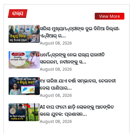
ରାଜ୍ୟ
View More
ସରିଲା ମୁଖ୍ୟମନ୍ତ୍ରୀଙ୍କ ଦୁଇ ଦିନିଆ ଦିଲ୍ଲୀ-
ଏନ୍‌ସିଆର୍ ଗ...
August 08, 2026
ଧର୍ମେନ୍ଦ୍ରଙ୍କୁ ନେଇ ରାଜ୍ୟ ରାଜନୀତି
ସରଗରମ, ନବୀନଙ୍କୁ ସ...
August 08, 2026
୧୪ ତାରିଖ ଯାଏ ବର୍ଷା ସମ୍ଭାବନା, ଚେତାବନୀ
ଦେଲା ପାଣିପାଗ...
August 08, 2026
AI ବାଘ ଫଟୋ ଛାଡ଼ି ଲୋକଙ୍କୁ ଆତଙ୍କିତ
କଲେ ଯୁବକ: ପ୍ରଶାସନ...
August 08, 2026