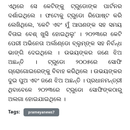
ଏଥିରେ ସେ କେଟିଙ୍କୁ ଟ୍ରୁଡୋଙ୍କ ପାର୍ଟନର
ଦର୍ଶାଇଥିଲେ । ଫଟୋକୁ ଟ୍ରୁଡୋ ରିପୋଷ୍ଟ କରି
ଲେଖିଥିଲେ, ‘କେଟି ଏବଂ ମୁଁ ଆପଣଙ୍କ ସହ ସମୟ
ବିତାଇ ବେଶ୍ ଖୁସି ହୋଇଥିଲୁ’ । ୨୦୨୩ରେ କେଟି
ପେରୀ ଅଭିନେତା ଅର୍ଲାଣ୍ଡୋ ବ୍ଲୁମ୍ଙ୍କ ସହ ନିର୍ବନ୍ଧ
ଭାଙ୍ଗି ଦେଇଥିଲେ । ଉଭୟଙ୍କର ଜଣେ ଝିଅ
ଅଛନ୍ତି । ଟ୍ରୁଡୋ ୨୦୦୫ରେ ସୋଫି
ଗ୍ରୋଗୋଇରେଙ୍କୁ ବିବାହ କରିଥିଲେ । ଉଭୟଙ୍କର
ଦୁଇ ପୁଅ ଏବଂ ଜଣେ ଝିଅ ଅଛନ୍ତି । ପ୍ରଧାନମନ୍ତ୍ରୀ
ଥିବାବେଳେ ୨୦୨୩ରେ ଟ୍ରୁଡୋ ସୋଫିଙ୍କଠାରୁ
ଅଲଗା ହୋଇଯାଇଥିଲେ ।
Tags:
prameyanews7