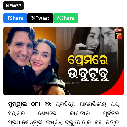
NEWS7
Share
Tweet
Share
ମୁମ୍ୱାଇ ୦୮। ୧୨:
ପ୍ରସିଦ୍ଧ ଆମେରିକୀୟ ପପ୍
ସିଙ୍ଗର ଶେଷରେ କାନାଡାର ପୂର୍ବତନ
ପ୍ରଧାନମନ୍ତ୍ରୀ ଜଷ୍ଟିନ୍ ଟ୍ରୁଡୋଙ୍କ ସହ ତାଙ୍କ