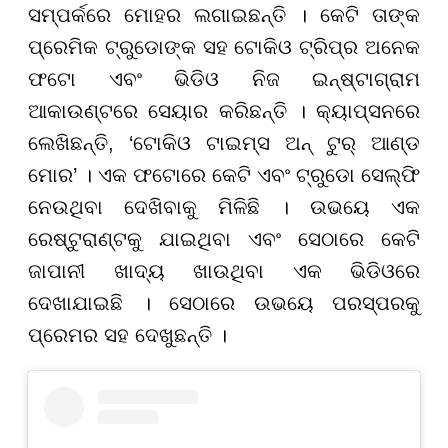
ସମ୍ପର୍କରେ ମୋହର ଲଗାଇଛନ୍ତି । କେଟି ତାଙ୍କ
ପ୍ରେମିକ ଟ୍ରୁଡୋଙ୍କ ସହ ଟୋକିଓ ଟ୍ରିପ୍ର ଅନେକ
ଫଟୋ ଏବଂ ଭିଡିଓ ନିଜ ଇନ୍ଷ୍ଟାଗ୍ରାମ
ଆକାଉଣ୍ଟରେ ସେୟାର କରିଛନ୍ତି । କ୍ୟାପ୍ସନରେ
ଲେଖିଛନ୍ତି, ‘ଟୋକିଓ ଟାଇମ୍ସ ଅନ୍ ଟୁର୍ ଆଣ୍ଡ
ମୋର’ । ଏକ ଫଟୋରେ କେଟି ଏବଂ ଟ୍ରୁଡୋ ସେଲ୍ଫି
ନେଉଥିବା ଦେଖିବାକୁ ମିଳିଛି । ଉଭୟେ ଏକ
ରେଷ୍ଟୁରାଣ୍ଟକୁ ଯାଇଥିବା ଏବଂ ସେଠାରେ କେଟି
ଜାପାନୀ ଖାଦ୍ୟ ଖାଉଥିବା ଏକ ଭିଡିଓରେ
ଦେଖାଯାଇଛି । ସେଠାରେ ଉଭୟେ ପରସ୍ପରକୁ
ପ୍ରେମର ସହ ଦେଖୁଛନ୍ତି ।