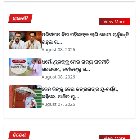
ରାଜନୀତି
View More
ପରିସୀମନ ବିନା ମହିଳାଙ୍କ ଲାଗି କୋଟା ଚାହୁଁଛନ୍ତି
ରାହୁଲ ଗ...
August 08, 2026
ଧର୍ମେନ୍ଦ୍ରଙ୍କୁ ନେଇ ରାଜ୍ୟ ରାଜନୀତି
ସରଗରମ, ନବୀନଙ୍କୁ ସ...
August 08, 2026
ଜେନ ଜିଙ୍କୁ ନେଇ କଙ୍ଗନାଙ୍କ ୟୁ-ଟର୍ଣ୍ଣ,
କହିଲେ- ଆଜିର ଯୁ...
August 07, 2026
ବିଦେଶ
View More