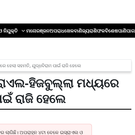
ଓ ନିଯୁକ୍ତି
ମନୋରଞ୍ଜନ
ଅପରାଧ
ଖେଳ
ବାଣିଜ୍ୟ
ରାଶିଫଳ
ବିଶେଷ
ପାଣିପାଗ
 ହେଲା ସହମତି, ଯୁଦ୍ଧବିରାମ ପାଇଁ ରାଜି ହେଲେ
ାଏଲ-ହିଜବୁଲ୍ଲା ମଧ୍ୟରେ
ାଇଁ ରାଜି ହେଲେ
ହର ଲାଗିଛି। ଅପରାହ୍ନ ୪ଟା ବେଳେ ଇସ୍ରାଏଲ ଓ