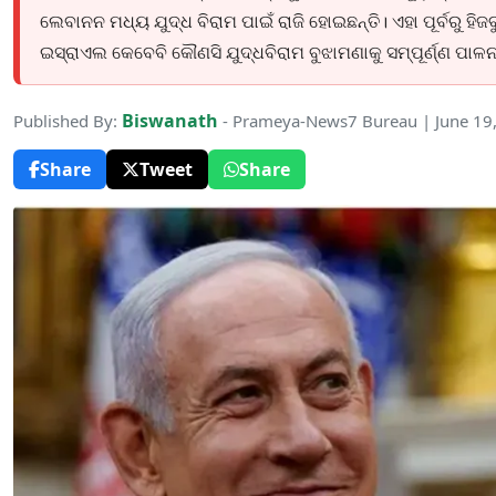
ଲେବାନନ ମଧ୍ୟ ଯୁଦ୍ଧ ବିରାମ ପାଇଁ ରାଜି ହୋଇଛନ୍ତି। ଏହା ପୂର୍ବରୁ ହିଜ
ଇସ୍ରାଏଲ କେବେବି କୌଣସି ଯୁଦ୍ଧବିରାମ ବୁଝାମଣାକୁ ସମ୍ପୂର୍ଣ୍ଣ ପାଳନ 
Biswanath
Published By:
- Prameya-News7 Bureau | June 19
Share
Tweet
Share