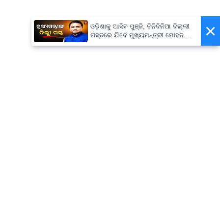
×
ଓଡ଼ିଶାକୁ ଆସିବ ପୁଞ୍ଜି, ତିନିଦିନିଆ ଦିଲ୍ଲୀ
ଗସ୍ତରେ ଯିବେ ମୁଖ୍ୟମନ୍ତ୍ରୀ ମୋହନ
ମାଝୀ