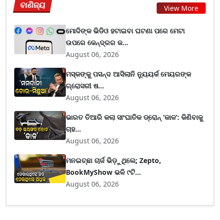
ବାଣିଜ୍ୟ
View More
ମୋଦିଙ୍କ ଭିଡିଓ ହଟାଇବା ଘଟଣା ପରେ ମେଟା
ଉପରେ କେନ୍ଦ୍ରର କ...
August 06, 2026
ମସ୍କଙ୍କୁ ପସନ୍ଦ ଆସିଲାନି ନ୍ୟୁୟର୍କ ମେୟରଙ୍କ
ଗ୍ରୋସରୀ ଷ...
August 06, 2026
ଭାରତ ତିଆରି କଲା ସାଂଘାତିକ ଡ୍ରୋନ୍ ‘କାଳ’: କିଣିବାକୁ
ଚାହ...
August 06, 2026
ମନଇଚ୍ଛା ଚାର୍ଜ ଭିଡ଼ୁଥିଲେ; Zepto,
BookMyShow ଭଳି ୯ଟି...
August 06, 2026