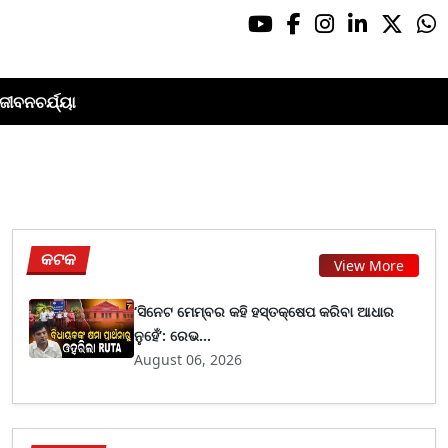
ଜୀବନଚର୍ଯ୍ୟା
କଟକ
View More
‘ସିନେଟ ମେମ୍ବର କହି ହସ୍ତକ୍ଷେପ କରିବା ଆଧାର
ନୁହେଁ’: ରେଭ...
August 06, 2026