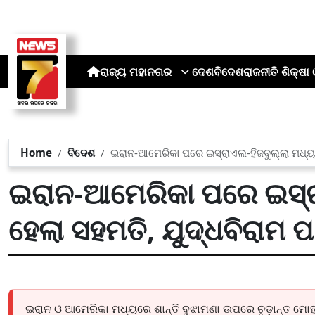
ରାଜ୍ୟ
ମହାନଗର
ଦେଶ
ବିଦେଶ
ରାଜନୀତି
ଶିକ୍ଷା 
Home
ବିଦେଶ
ଇରାନ-ଆମେରିକା ପରେ ଇସ୍ରାଏଲ-ହିଜବୁଲ୍ଲା ମଧ୍ୟରେ
ଇରାନ-ଆମେରିକା ପରେ ଇସ୍ର
ହେଲା ସହମତି, ଯୁଦ୍ଧବିରାମ ପ
ଇରାନ ଓ ଆମେରିକା ମଧ୍ୟରେ ଶାନ୍ତି ବୁଝାମଣା ଉପରେ ଚୂଡ଼ାନ୍ତ ମୋ