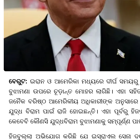
ବେରୁଟ:
ଇରାନ ଓ ଆମେରିକା ମଧ୍ୟରେ ଦୀର୍ଘ ସମୟରୁ ଜା
ବୁଝାମଣା ଉପରେ ଚୂଡ଼ାନ୍ତ ମୋହର ଲାଗିଛି। ଏହା ସହି
ଜନୈକ ବରିଷ୍ଠ ଆମେରିକୀୟ ଅଧିକାରୀଙ୍କ ଅନୁସାରେ
ଯୁଦ୍ଧ ବିରାମ ପାଇଁ ରାଜି ହୋଇଛନ୍ତି। ଏହା ପୂର୍ବରୁ 
କେବେବି କୌଣସି ଯୁଦ୍ଧବିରାମ ବୁଝାମଣାକୁ ସମ୍ପୂର୍ଣ୍ଣ ପାଳ
ହିଜବୁଲ୍ଲା ଅଭିଯୋଗ କରିଛି ଯେ ଇସ୍ରାଏଲ ସେନା 