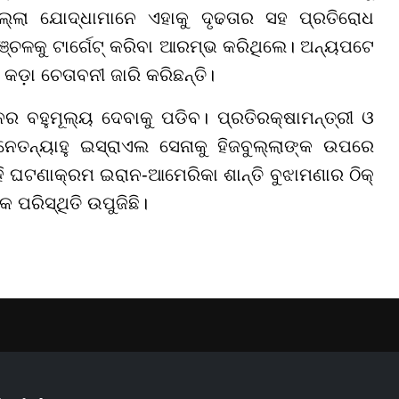
ଲ୍ଲା ଯୋଦ୍ଧାମାନେ ଏହାକୁ ଦୃଢତାର ସହ ପ୍ରତିରୋଧ
ଞ୍ଚଳକୁ ଟାର୍ଗେଟ୍ କରିବା ଆରମ୍ଭ କରିଥିଲେ। ଅନ୍ୟପଟେ
କଡ଼ା ଚେତାବନୀ ଜାରି କରିଛନ୍ତି।
ନର ବହୁମୂଲ୍ୟ ଦେବାକୁ ପଡିବ। ପ୍ରତିରକ୍ଷାମନ୍ତ୍ରୀ ଓ
ତନ୍ୟାହୁ ଇସ୍ରାଏଲ ସେନାକୁ ହିଜବୁଲ୍ଲାଙ୍କ ଉପରେ
ଘଟଣାକ୍ରମ ଇରାନ-ଆମେରିକା ଶାନ୍ତି ବୁଝାମଣାର ଠିକ୍
ରିସ୍ଥିତି ଉପୁଜିଛି।
YouTube
Facebook
Instagram
Linkedin
Twitt