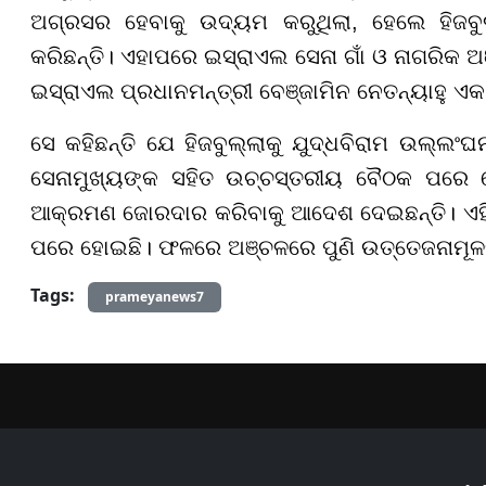
ଅଗ୍ରସର ହେବାକୁ ଉଦ୍ୟମ କରୁଥିଲା, ହେଲେ ହିଜବୁ
କରିଛନ୍ତି। ଏହାପରେ ଇସ୍ରାଏଲ ସେନା ଗାଁ ଓ ନାଗରିକ ଅ
ଇସ୍ରାଏଲ ପ୍ରଧାନମନ୍ତ୍ରୀ ବେଞ୍ଜାମିନ ନେତନ୍ୟାହୁ ଏକ 
ସେ କହିଛନ୍ତି ଯେ ହିଜବୁଲ୍ଲାକୁ ଯୁଦ୍ଧବିରାମ ଉଲ୍ଲଂଘ
ସେନାମୁଖ୍ୟଙ୍କ ସହିତ ଉଚ୍ଚସ୍ତରୀୟ ବୈଠକ ପରେ ନେ
ଆକ୍ରମଣ ଜୋରଦାର କରିବାକୁ ଆଦେଶ ଦେଇଛନ୍ତି। ଏହି 
ପରେ ହୋଇଛି। ଫଳରେ ଅଞ୍ଚଳରେ ପୁଣି ଉତ୍ତେଜନାମୂଳକ ପ
Tags:
prameyanews7