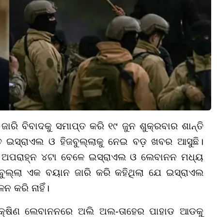
ରି ବିବାଦକୁ ସମାପ୍ତ କରି ୧୯ ଜୁନ ଶୁକ୍ରବାର ଶାନ୍ତି
ତ ଇସ୍ରାଏଲ ଓ ହିଜବୁଲ୍ଲାକୁ ନେଇ ବଡ଼ ଖବର ଆସୁଛି।
 ଅପରାହ୍ନ ୪ଟା ବେଳେ ଇସ୍ରାଏଲ ଓ ଲେବାନନ ମଧ୍ୟ
ହିଜବୁଲ୍ଲା ଏକ ବୟାନ ଜାରି କରି କହିଥିଲା ଯେ ଇସ୍ରାଏଲ
ନ କରି ନାହିଁ।
ଦକ୍ଷିଣ ଲେବାନନରେ ଅଲି ଅଲ-ତାହେର ପାହାଡ ଆଡକୁ