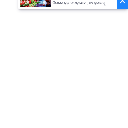
×
ଦିଗରେ ବଡ଼ ପଦକ୍ଷେପ, ୪୨ ହଜାରରୁ
ଅଧିକ ନିଯୁକ୍ତି ସୁଯୋଗ