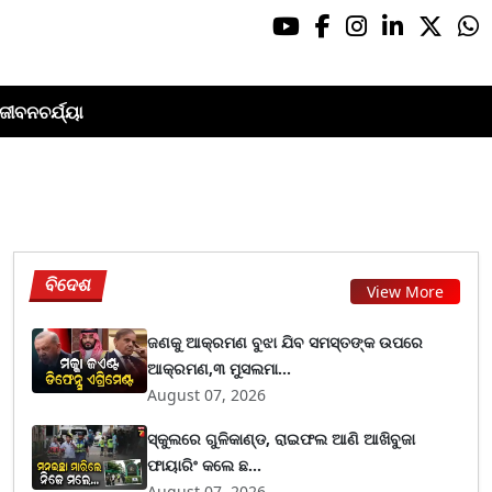
ଜୀବନଚର୍ଯ୍ୟା
ବିଦେଶ
View More
ଜଣକୁ ଆକ୍ରମଣ ବୁଝା ଯିବ ସମସ୍ତଙ୍କ ଉପରେ
ଆକ୍ରମଣ,୩ ମୁସଲମା...
August 07, 2026
ସ୍କୁଲରେ ଗୁଳିକାଣ୍ଡ, ରାଇଫଲ ଆଣି ଆଖିବୁଜା
ଫାୟାରିଂ କଲେ ଛ...
August 07, 2026