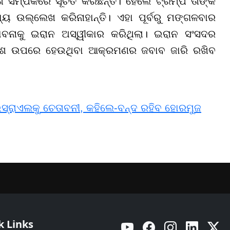
ା ସମ୍ପର୍କରେ ସୂଚିତ କରିଛନ୍ତି। ହେଲେ ଟ୍ରମ୍ପ ତାଙ୍କ
ଉଲ୍ଲେଖ କରିନାହାନ୍ତି। ଏହା ପୂର୍ବରୁ ମଙ୍ଗଳବାର
ାବନାକୁ ଇରାନ ଅସ୍ୱୀକାର କରିଥିଲା। ଇରାନ ସଂସଦର
େଶ ଉପରେ ହେଉଥିବା ଆକ୍ରମଣର ଜବାବ ଜାରି ରଖିବ
ସ୍ରାଏଲକୁ ଚେତାବନୀ, କହିଲେ-ବନ୍ଦ ରହିବ ହୋରମୁଜ
k Links
YouTube
Facebook
Instagram
Linkedin
Twitt