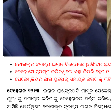
ଡୋନାଲ୍ଡ ଟ୍ରମ୍ପ ଇରାନ ବିରୋଧରେ ୱାସିଂଟନ ଯୁଦ୍ଧ
ତେବେ ସେ ସ୍ପଷ୍ଟ କରିନଥିଲେ ଏହା କିପରି ହେବ ଓ 
ପେଜେଶ୍‌କିୟନ ଜାରି ଯୁଦ୍ଧକୁ ସମାପ୍ତ କରିବାକୁ ୩ଟି ‘
ତେହେରାନ ୧୨।୩:
ଇରାନ ରାଷ୍ଟ୍ରପତି ମାସୂଦ ପେଜେଶ
ଯୁଦ୍ଧକୁ ସମାପ୍ତ କରିବାକୁ ତେହେରାନର ସର୍ତ୍ତ ରଖିଛନ
ଆସିଛି ଯେଉଁଥିରେ ଡୋନାଲ୍ଡ ଟ୍ରମ୍ପ ଇରାନ ବିରୋଧରେ 