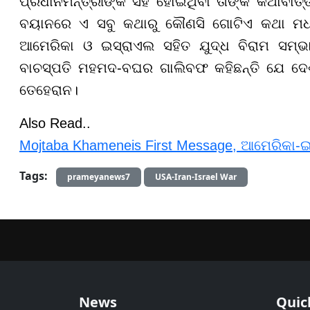
ପ୍ରଧାନମନ୍ତ୍ରୀଙ୍କ ସହ ହୋଇଥିବା ତାଙ୍କ କଥାବାର୍ତ୍ତ
ବୟାନରେ ଏ ସବୁ କଥାରୁ କୌଣସି ଗୋଟିଏ କଥା ମଧ୍ୟ 
ଆମେରିକା ଓ ଇସ୍ରାଏଲ ସହିତ ଯୁଦ୍ଧ ବିରାମ ସମ୍ଭ
ବାଚସ୍ପତି ମହମଦ-ବଘର ଗାଲିବଫ କହିଛନ୍ତି ଯେ ଦ
ତେହେରାନ।
Also Read..
Mojtaba Khameneis First Message, ଆମେରିକା-ଇ
Tags:
prameyanews7
USA-Iran-Israel War
News
Quic