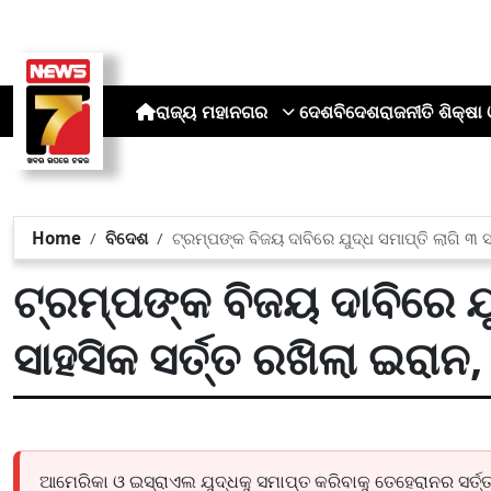
ରାଜ୍ୟ
ମହାନଗର
ଦେଶ
ବିଦେଶ
ରାଜନୀତି
ଶିକ୍ଷା 
Home
ବିଦେଶ
ଟ୍ରମ୍ପଙ୍କ ବିଜୟ ଦାବିରେ ଯୁଦ୍ଧ ସମାପ୍ତି ଲାଗି ୩ ସ
ଟ୍ରମ୍ପଙ୍କ ବିଜୟ ଦାବିରେ ଯୁ
ସାହସିକ ସର୍ତ୍ତ ରଖିଲା ଇରାନ,
ଆମେରିକା ଓ ଇସ୍ରାଏଲ ଯୁଦ୍ଧକୁ ସମାପ୍ତ କରିବାକୁ ତେହେରାନର ସର୍ତ