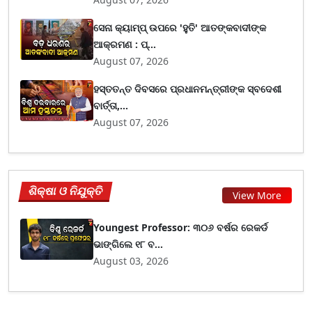
ସେନା କ୍ୟାମ୍ପ୍ ଉପରେ 'ହୁତି' ଆତଙ୍କବାଦୀଙ୍କ
ଆକ୍ରମଣ : ପ୍...
August 07, 2026
ହସ୍ତତନ୍ତ ଦିବସରେ ପ୍ରଧାନମନ୍ତ୍ରୀଙ୍କ ସ୍ବଦେଶୀ
ବାର୍ତ୍ତା,...
August 07, 2026
ଶିକ୍ଷା ଓ ନିଯୁକ୍ତି
View More
Youngest Professor: ୩୦୬ ବର୍ଷର ରେକର୍ଡ
ଭାଙ୍ଗିଲେ ୧୮ ବ...
August 03, 2026