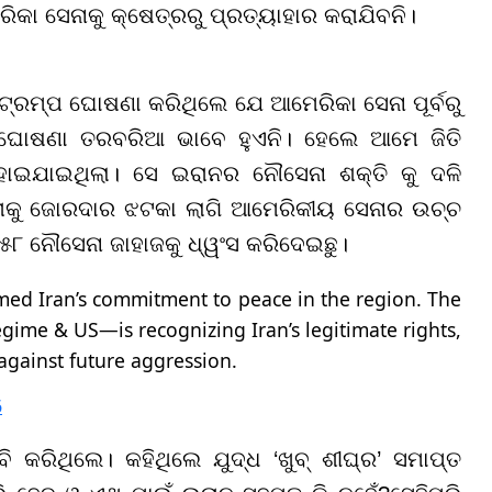
ରିକା ସେନାକୁ କ୍ଷେତ୍ରରୁ ପ୍ରତ୍ୟାହାର କରାଯିବନି।
୍ରମ୍ପ ଘୋଷଣା କରିଥିଲେ ଯେ ଆମେରିକା ସେନା ପୂର୍ବରୁ
ୟ ଘୋଷଣା ତରବରିଆ ଭାବେ ହୁଏନି। ହେଲେ ଆମେ ଜିତି
 ହୋଇଯାଇଥିଲା। ସେ ଇରାନର ନୌସେନା ଶକ୍ତି କୁ ଦଳି
ତାକୁ ଜୋରଦାର ଝଟକା ଲାଗି ଆମେରିକୀୟ ସେନାର ଉଚ୍ଚ
୫୮ ନୌସେନା ଜାହାଜକୁ ଧ୍ୱଂସ କରିଦେଇଛୁ।
irmed Iran’s commitment to peace in the region. The
gime & US—is recognizing Iran’s legitimate rights,
against future aggression.
6
କରିଥିଲେ। କହିଥିଲେ ଯୁଦ୍ଧ ‘ଖୁବ୍ ଶୀଘ୍ର’ ସମାପ୍ତ