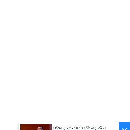
ଓଡ଼ିଶାକୁ ଫୁଡ୍ ପ୍ରୋସେସିଂ ହବ୍ କରିବା