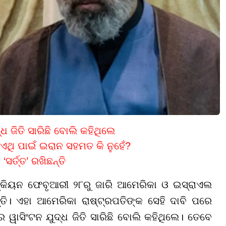
 ଜିତି ସାରିଛି ବୋଲି କହିଥିଲେ
ଏଥି ପାଇଁ ଇରାନ ସହମତ କି ନୁହେଁ?
ସର୍ତ୍ତ’ ରଖିଛନ୍ତି
୍‌କିୟନ ଫେବୃଆରୀ ୨୮ରୁ ଜାରି ଆମେରିକା ଓ ଇସ୍ରାଏଲ
୍ତି। ଏହା ଆମେରିକା ରାଷ୍ଟ୍ରପତିଙ୍କ ସେହି ଦାବି ପରେ
ୱାସିଂଟନ ଯୁଦ୍ଧ ଜିତି ସାରିଛି ବୋଲି କହିଥିଲେ। ତେବେ