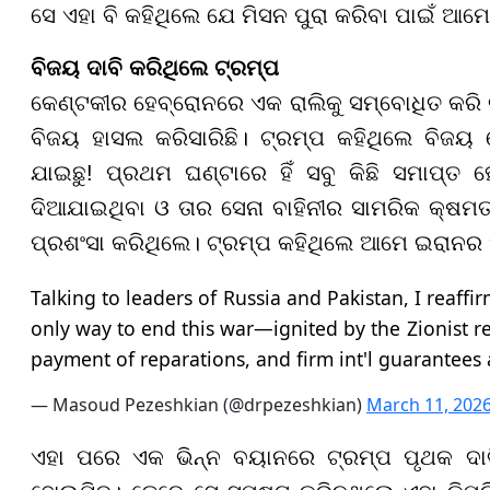
ସେ ଏହା ବି କହିଥିଲେ ଯେ ମିସନ ପୁରା କରିବା ପାଇଁ ଆମେ
ବିଜୟ ଦାବି କରିଥିଲେ ଟ୍ରମ୍ପ
କେଣ୍ଟକୀର ହେବ୍ରୋନରେ ଏକ ରାଲିକୁ ସମ୍ବୋଧିତ କରି ଟ
ବିଜୟ ହାସଲ କରିସାରିଛି। ଟ୍ରମ୍ପ କହିଥିଲେ ବିଜ
ଯାଇଛୁ! ପ୍ରଥମ ଘଣ୍ଟାରେ ହିଁ ସବୁ କିଛି ସମାପ୍ତ
ଦିଆଯାଇଥିବା ଓ ତାର ସେନା ବାହିନୀର ସାମରିକ କ୍ଷମ
ପ୍ରଶଂସା କରିଥିଲେ। ଟ୍ରମ୍ପ କହିଥିଲେ ଆମେ ଇରାନର 
Talking to leaders of Russia and Pakistan, I reaff
only way to end this war—ignited by the Zionist re
payment of reparations, and firm int'l guarantees 
— Masoud Pezeshkian (@drpezeshkian)
March 11, 202
ଏହା ପରେ ଏକ ଭିନ୍ନ ବୟାନରେ ଟ୍ରମ୍ପ ପୃଥକ ଦାବି 