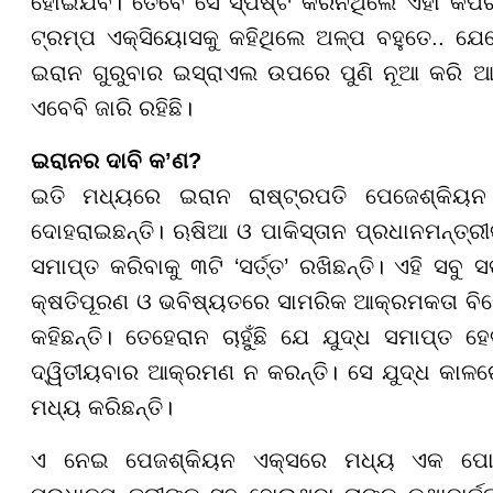
ହୋଇଯିବ। ତେବେ ସେ ସ୍ପଷ୍ଟ କରିନଥିଲେ ଏହା କିପରି
ଟ୍ରମ୍ପ ଏକ୍ସିୟୋସକୁ କହିଥିଲେ ଅଳ୍ପ ବହୁତେ.. ଯେବେ
ଇରାନ ଗୁରୁବାର ଇସ୍ରାଏଲ ଉପରେ ପୁଣି ନୂଆ କରି ଆକ୍
ଏବେବି ଜାରି ରହିଛି।
ଇରାନର ଦାବି କ’ଣ?
ଇତି ମଧ୍ୟରେ ଇରାନ ରାଷ୍ଟ୍ରପତି ପେଜେଶ୍‌କିୟନ 
ଦୋହରାଇଛନ୍ତି। ଋଷିଆ ଓ ପାକିସ୍ତାନ ପ୍ରଧାନମନ୍ତ୍ରୀଙ୍
ସମାପ୍ତ କରିବାକୁ ୩ଟି ‘ସର୍ତ୍ତ’ ରଖିଛନ୍ତି। ଏହି ସବୁ
କ୍ଷତିପୂରଣ ଓ ଭବିଷ୍ୟତରେ ସାମରିକ ଆକ୍ରମକତା ବିରୋ
କହିଛନ୍ତି। ତେହେରାନ ଚାହୁଁଛି ଯେ ଯୁଦ୍ଧ ସମାପ୍ତ
ଦ୍ୱିତୀୟବାର ଆକ୍ରମଣ ନ କରନ୍ତି। ସେ ଯୁଦ୍ଧ କାଳର
ମଧ୍ୟ କରିଛନ୍ତି।
ଏ ନେଇ ପେଜଶ୍‌କିୟନ ଏକ୍ସରେ ମଧ୍ୟ ଏକ ପୋଷ୍