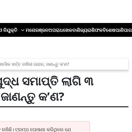
ଓ ନିଯୁକ୍ତି
ମନୋରଞ୍ଜନ
ଅପରାଧ
ଖେଳ
ବାଣିଜ୍ୟ
ରାଶିଫଳ
ବିଶେଷ
ପାଣିପାଗ
ାହସିକ ସର୍ତ୍ତ ରଖିଲା ଇରାନ, ଜାଣନ୍ତୁ କ’ଣ?
ଦ୍ଧ ସମାପ୍ତି ଲାଗି ୩
 ଜାଣନ୍ତୁ କ’ଣ?
୍ତ ରଖିଛି। ଟ୍ରମ୍ପ ଘୋଷଣା କରିଥିଲେ ଯେ