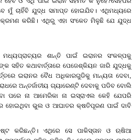
 ହେବ ଓ ଏଥି ପାଇଁ ଇରାନ ସହମତ କି ନୁହେଁ?ସେହିପରି
 ମୁଁ ଚାହିଁବି ଯୁଦ୍ଧ ସମାପ୍ତ ହୋଇଯିବ। ଏଥିମଧ୍ୟରେ
ରମଣ କରିଛି। ଏଥିରୁ ଏହା ସଂକେତ ମିଳୁଛି ଯେ ଯୁଦ୍ଧ
ମଧ୍ୟପ୍ରାଚ୍ୟର ଶାନ୍ତି ପାଇଁ ଇରାନର ସଂକଳ୍ପକୁ
କ ସହିତ କଥାବାର୍ତ୍ତାରେ ପେଜେଶ୍‌କିୟନ ଜାରି ଯୁଦ୍ଧକୁ
 ସର୍ତ୍ତରେ ଇରାନର ବୈଧ ଅଧିକାରଗୁଡିକୁ ମାନ୍ୟତା ଦେବା,
ଧରେ ଅନ୍ତର୍ଜାତୀୟ ଗ୍ୟାରେଣ୍ଟି ଦେବାକୁ ପଡିବ ବୋଲି
 ହେବା ପରେ ନା ଆମେରିକା ନା ଇସ୍ରାଏଲ କେହି ଯେପରି
େ ହୋଇଥିବା ଭୁଲ ଓ ଆଘାତର କ୍ଷତିପୂରଣ ପାଇଁ ଦାବି
ଟ କରିଛନ୍ତି। ଏଥିରେ ସେ ପାକିସ୍ତାନ ଓ ଋଷିଆ