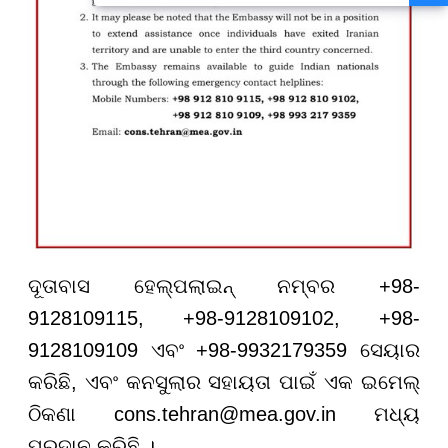
ଦୂତାବାସ ହେଲ୍ପଲାଇନ୍ ନମ୍ବର +98-
9128109115, +98-9128109102, +98-
9128109109 ଏବଂ +98-9932179359 ସେୟାର
କରିଛି, ଏବଂ କନସୁଲାର ସହାୟତା ପାଇଁ ଏକ ଇମେଲ୍
ଠିକଣା
cons.tehran@mea.gov.in
ମଧ୍ୟ
ପ୍ରଦାନ କରିଛି ।