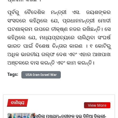
ପୂର୍ବରୁ ବୈଦେଶିକ ମନ୍ତ୍ରୀ ଏସ. ଜୟଶଙ୍କର
ସଂସଦରେ କହିଥିଲେ ଯେ, ପ୍ରଧାନମନ୍ତ୍ରୀ ମୋଦୀ
ଘଟଣାକ୍ରମ ଉପରେ ତୀକ୍ଷ୍ଣ ନଜର ରଖିଛନ୍ତି। ସେ
କହିଥିଲେ ଯେ, ମଧ୍ୟପ୍ରାଚ୍ୟରେ ଚାଲିଥିବା ସଂଘର୍ଷ
ଭାରତ ପାଇଁ ବିଶେଷ ଚିନ୍ତାର କାରଣ । ୧ କୋଟିରୁ
ଅଧିକ ଭାରତୀୟ ଗଲ୍ଫ ଦେଶ ଏବଂ ଏହାର ଆଖପାଖ
ଅଞ୍ଚଳରେ ବାସ କରନ୍ତି ଏବଂ କାମ କରନ୍ତି।
Tags:
USA-Iran-Israel War
ବାଣିଜ୍ୟ
View More
ସରିଲା ମୁଖ୍ୟମନ୍ତ୍ରୀଙ୍କ ଦୁଇ ଦିନିଆ ଦିଲ୍ଲୀ-