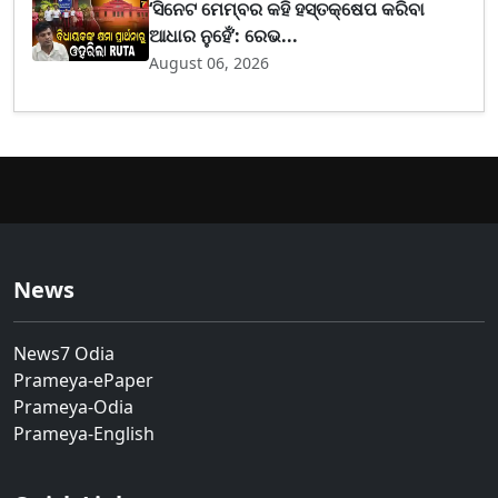
‘ସିନେଟ ମେମ୍ବର କହି ହସ୍ତକ୍ଷେପ କରିବା
ଆଧାର ନୁହେଁ’: ରେଭ...
August 06, 2026
News
News7 Odia
Prameya-ePaper
Prameya-Odia
Prameya-English