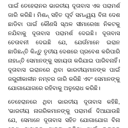
ପାଇଁ ତେହେରାନର ଭାରତୀୟ ଦୂତାବାସ ଏକ ପରାମର୍ଶ
ଜାରି କରିଛି। ମିଶନ୍ ସହିତ ପୂର୍ବ ସମନ୍ୱୟ ବିନା ଦେଶ
ଛାଡିବା ପାଇଁ କୌଣସି ସ୍ଥଳ ସୀମାରେଖା ନିକଟକୁ
ନଯିବାକୁ ଦୂତାବାସ ପରାମର୍ଶ ଦେଇଛି। ଦୂତାବାସ
ଚେତାବନୀ ଦେଇଛି ଯେ, ଯେଉଁମାନେ ଇରାନ
ଛାଡିଛନ୍ତି କିନ୍ତୁ ତୃତୀୟ ଦେଶରେ ପ୍ରବେଶ କରିପାରି
ନାହାନ୍ତି ସେମାନଙ୍କୁ ସହାୟତା କରିଯାଇ ପାରିବନାହିଁ।
ଦୂତାବାସ ଇରାନରେ ଥିବା ଭାରତୀୟମାନଙ୍କ ପାଇଁ
ଜରୁରୀକାଳୀନ ନମ୍ବର ଜାରି କରିଛି ଏବଂ ସେମାନଙ୍କୁ
ଯୋଗାଯୋଗରେ ରହିବାକୁ ଅନୁରୋଧ କରିଛି।
ତେହେରାନରେ ଥିବା ଭାରତୀୟ ଦୂତାବାସ କହିଛି,
‘ଭାରତୀୟ ନାଗରିକମାନଙ୍କୁ ପରାମର୍ଶ ଦିଆଯାଉଛି
ଯେ, ସେମାନେ ଦୂତାବାସ ସହିତ ଯୋଗାଯୋଗ ବିନା