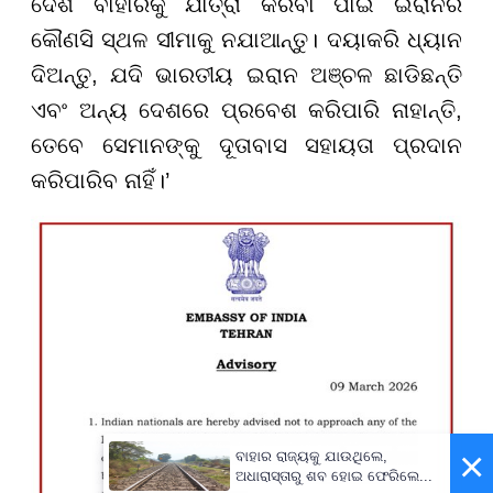
ଦେଶ ବାହାରକୁ ଯାତ୍ରା କରିବା ପାଇଁ ଇରାନର
କୌଣସି ସ୍ଥଳ ସୀମାକୁ ନଯାଆନ୍ତୁ। ଦୟାକରି ଧ୍ୟାନ
ଦିଅନ୍ତୁ, ଯଦି ଭାରତୀୟ ଇରାନ ଅଞ୍ଚଳ ଛାଡିଛନ୍ତି
ଏବଂ ଅନ୍ୟ ଦେଶରେ ପ୍ରବେଶ କରିପାରି ନାହାନ୍ତି,
ତେବେ ସେମାନଙ୍କୁ ଦୂତାବାସ ସହାୟତା ପ୍ରଦାନ
କରିପାରିବ ନାହିଁ।’
×
ବାହାର ରାଜ୍ୟକୁ ଯାଉଥିଲେ,
ଅଧାରାସ୍ତାରୁ ଶବ ହୋଇ ଫେରିଲେ...