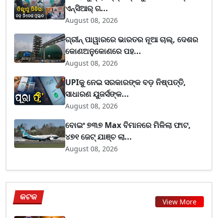
ଏନ୍‌ସିଆର୍ ଗ...
August 08, 2026
ଗ୍ରୀନ୍ ପାୱାରରେ ଭାରତର ନୂଆ ଚାଲ୍, ଦେଶର
କୋଣଅନୁକୋଣରେ ପହ...
August 08, 2026
UPIକୁ ନେଇ ସରକାରଙ୍କ ବଡ଼ ନିଷ୍ପତ୍ତି,
ସାଧାରଣ ୟୁଜର୍ସଙ୍କ...
August 08, 2026
ବୋଇଂ ୭୩୭ Max ବିମାନରେ ମିଳିଲା ଫାଟ,
୪୭୧ ଜେଟ୍ ଯାଞ୍ଚ ଲା...
August 08, 2026
କଟକ
View More