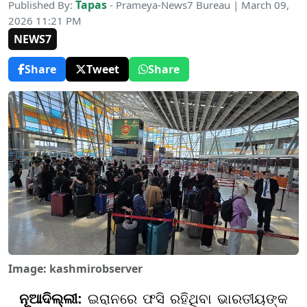
Tapas
Published By:
- Prameya-News7 Bureau | March 09,
2026 11:21 PM
NEWS7
Share
Tweet
Share
Image: kashmirobserver
ନୂଆଦିଲ୍ଲୀ:
ଇରାନରେ ଫସି ରହିଥିବା ଭାରତୀୟଙ୍କ