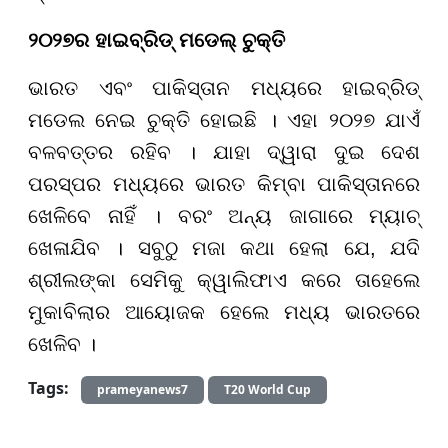
୨୦୨୭ର ହାଇବ୍ରିଡ୍ ମଡେଲ୍ ଚୁକ୍ତି
ଭାରତ ଏବଂ ପାକିସ୍ତାନ ମଧ୍ୟରେ ହାଇବ୍ରିଡ୍
ମଡେଲ ନେଇ ଚୁକ୍ତି ହୋଇଛି । ଏହା ୨୦୨୭ ଯାଏଁ
ବଳବତ୍ତର ରହିବ । ଯାହା ଦ୍ୱାରା ଦୁଇ ଦେଶ
ପରସ୍ପର ମଧ୍ୟରେ ଭାରତ କିମ୍ବା ପାକିସ୍ତାନରେ
ଖେଳିବେ ନାହିଁ । ବରଂ ଅନ୍ୟ ଜାଗାରେ ମ୍ୟାଚ୍
ଖେଳାଯିବ । ସବୁଠୁ ମଜା କଥା ହେଲା ଯେ, ଯଦି
ଶ୍ରୀଲଙ୍କା ସେମିକୁ କ୍ୱାଲିଫାଏ କରେ ତାହେଲେ
ମୁକାବିଲାର ଆୟୋଜକ ହେଲେ ମଧ୍ୟ ଭାରତରେ
ଖେଳିବ ।
Tags:
prameyanews7
T20 World Cup