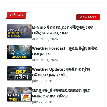
ପାଣିପାଗ
View More
El-Nino ବିପଦ ମଧ୍ୟରେ ମୌସୁମୀକୁ ନେଇ
ଆସିଲା ଭଲ ଖବର, ପଜେ...
August 02, 2026
Weather Forecast : ଜୁଲାଇ ନିର୍ଧୁମ ଢାଳିଲା,
ଅଗଷ୍ଟ ଓ ସ...
August 01, 2026
Weather Update : ଦକ୍ଷିଣ-ପଶ୍ଚିମ
ଓଡ଼ିଶାରେ ପ୍ରବଳ ବର୍ଷ...
July 30, 2026
ଆଗକୁ ବଢ଼ୁଛି ବଙ୍ଗୋପସାଗରରେ ସୃଷ୍ଟ
ଗଭୀର ଅବପାତ, ଅତିପ୍ର...
July 27, 2026