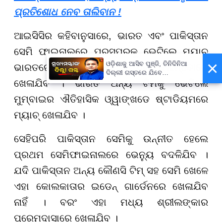
ପ୍ରତିଶୋଧ ନେବ ତାଲିବାନ !
ଆଇସିସିର କହିବାନୁସାରେ, ଭାରତ ଏବଂ ପାକିସ୍ତାନ
ସେମି ଫାଇନାଲରେ ପରସ୍ପରକୁ ଭେଟିଲେ ମ୍ୟାଚ୍
×
ଓଡ଼ିଶାକୁ ଆସିବ ପୁଞ୍ଜି, ତିନିଦିନିଆ
ଭାରତରେ ଖେଳାଯିବ ନାହିଁ । ଏହା କଲମ୍ବୋରେ
ଦିଲ୍ଲୀ ଗସ୍ତରେ ଯିବେ
ଖେଳାଯିବ । ଭାରତ ଅନ୍ୟ ଟିମକୁ ଭେଟିଲେ
ମୁଖ୍ୟମନ୍ତ୍ରୀ ମୋହନ ମାଝୀ
ମୁମ୍ବାଇର ଐତିହାସିକ ଓ୍ୱାଙ୍ଖଡେ ଷ୍ଟାଡିୟମରେ
ମ୍ୟାଚ୍ ଖେଳାଯିବ ।
ସେହିପରି ପାକିସ୍ତାନ ସେମିକୁ ଉନ୍ନୀତ ହେଲେ
ପ୍ରଥମ ସେମିଫାଇନାଲରେ ଭେନ୍ୟୁ ବଦଳିଯିବ ।
ଯଦି ପାକିସ୍ତାନ ଅନ୍ୟ କୌଣସି ଟିମ୍ ସହ ସେମି ଖେଳେ
ଏହା କୋଲକାତାର ଇଡେନ୍ ଗାର୍ଡେନରେ ଖେଳାଯିବ
ନାହିଁ । ବରଂ ଏହା ମଧ୍ୟ ଶ୍ରୀଲଙ୍କାର
ପ୍ରେମଦାସାରେ ଖେଳାଯିବ ।