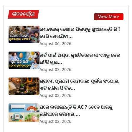
ଜୀବନଚର୍ଯ୍ୟା
View More
ମୋବାଇଲ୍ ଦେଖାଇ ପିଲାଙ୍କୁ ଖୁଆଉଛନ୍ତି କି ?
ଡେରି ହୋଇଯିବା...
August 06, 2026
ହାର୍ଟ ପାଇଁ ଅଣ୍ଡା କ୍ଷତିକାରକ ନା ଏହାକୁ ନେଇ
ରହିଛି ଭୁଲ...
August 03, 2026
ଶ୍ରାବଣ ପ୍ରଥମ ସୋମବାର: ଦୁର୍ଲଭ ସଂଯୋଗ,
୩ଟି ରାଶିର ଫିଟିବ...
August 02, 2026
ଘରେ ଲଗାଇଛନ୍ତି କି AC ? ତେବେ ଆଗକୁ
ଲାଗିପାରେ ଜରିମାନା,...
August 02, 2026