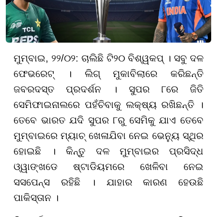
ମୁମ୍ବାଇ, ୨୨/୦୨: ଚାଲିଛି ଟି୨୦ ବିଶ୍ୱକପ୍ । ସବୁ ଦଳ
ଫେଭରେଟ୍ । ଲିଗ୍ ମୁକାବିଲାରେ କରିଛନ୍ତି
ଜବରଦସ୍ତ ପ୍ରଦର୍ଶନ । ସୁପର ୮ରେ ଜିତି
ସେମିଫାଇନାଲରେ ପହଁଚିବାକୁ ଲକ୍ଷ୍ୟ ରଖିଛନ୍ତି ।
ତେବେ ଭାରତ ଯଦି ସୁପର ୮ରୁ ସେମିକୁ ଯାଏ ତେବେ
ମୁମ୍ବାଇରେ ମ୍ୟାଚ୍ ଖେଳାଯିବା ନେଇ ଭେନ୍ୟୁ ସ୍ଥିର
ହୋଇଛି । କିନ୍ତୁ ଦଳ ମୁମ୍ବାଇର ପ୍ରସିଦ୍ଧ
ଓ୍ୱାଙ୍ଖଡେ ଷ୍ଟାଡିୟମରେ ଖେଳିବା ନେଇ
ସସପେନ୍ସ ରହିଛି । ଯାହାର କାରଣ ହେଉଛି
ପାକିସ୍ତାନ ।