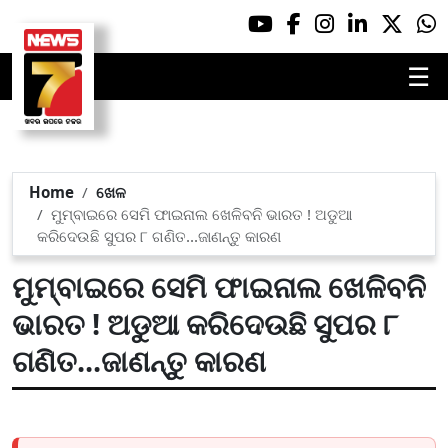
☰
Home
ଖେଳ
ମୁମ୍ବାଇରେ ସେମି ଫାଇନାଲ ଖେଳିବନି ଭାରତ ! ଅଡୁଆ
କରିଦେଉଛି ସୁପର ୮ ଗଣିତ...ଜାଣନ୍ତୁ କାରଣ
ମୁମ୍ବାଇରେ ସେମି ଫାଇନାଲ ଖେଳିବନି
ଭାରତ ! ଅଡୁଆ କରିଦେଉଛି ସୁପର ୮
ଗଣିତ...ଜାଣନ୍ତୁ କାରଣ