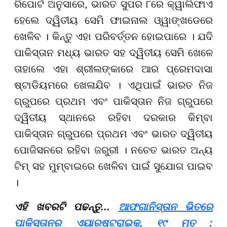
ରିପୋର୍ଟ ଅନୁସାରେ, ଭାରତ ସୁପର ୮ରେ କ୍ୱାଲିଫାଏ
ହେଲେ ଦ୍ୱିତୀୟ ସେମି ଫାଇନାଲ ଓ୍ୱାଙ୍ଖଡେରେ
ଖେଳିବ । କିନ୍ତୁ ଏହା ପରିବର୍ତ୍ତନ ହୋଇପାରେ । ଯଦି
ପାକିସ୍ତାନ ମଧ୍ୟ ଭାରତ ସହ ଦ୍ୱିତୀୟ ସେମି ଖେଳେ
ତାହାଲେ ଏହା ଶ୍ରୀଲଙ୍କାରେ ଆର ପ୍ରେମଦାସା
ଷ୍ଟାଡିୟମରେ ଖେଳାଯିବ । ଏଥିପାଇଁ ଭାରତ ନିଜ
ଗ୍ରୁପରେ ପ୍ରଥମ ଏବଂ ପାକିସ୍ତାନ ନିଜ ଗ୍ରୁପରେ
ଦ୍ୱିତୀୟ ସ୍ଥାନରେ ରହିବା ଦରକାର କିମ୍ବା
ପାକିସ୍ତାନ ଗ୍ରୁପରେ ପ୍ରଥମ ଏବଂ ଭାରତ ଦ୍ୱିତୀୟ
ପୋଜିସନରେ ରହିବା ଜରୁରୀ । ନଚେତ ଭାରତ ଅନ୍ୟ
ଟିମ୍ ସହ ମୁମ୍ବାଇରେ ଖେଳିବା ପାଇଁ ସୁଯୋଗ ପାଇବ
।
ଏହି ଖବରଟି ପଢନ୍ତୁ...
ଆଫଗାନିସ୍ତାନ ଭିତରେ
ପାକିସ୍ତାନର ଏୟାରଷ୍ଟ୍ରାଇକ୍, ୧୯ ମୃତ :