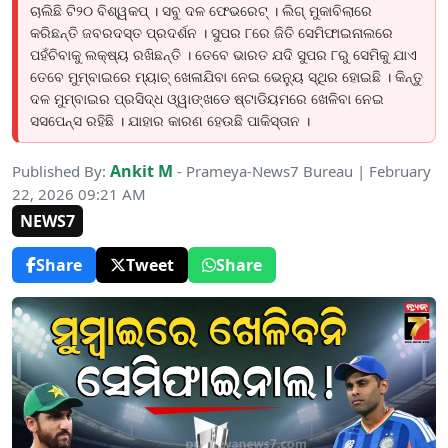
ଚାଲିଛି ଟି୨୦ ବିଶ୍ୱକପ୍ । ସବୁ ଦଳ ଫେଭରେଟ୍ । ଲିଗ୍ ମୁକାବିଲାରେ
କରିଛନ୍ତି ଜବରଦସ୍ତ ପ୍ରଦର୍ଶନ । ସୁପର ୮ରେ ଜିତି ସେମିଫାଇନାଲରେ
ପହଁଚିବାକୁ ଲକ୍ଷ୍ୟ ରଖିଛନ୍ତି । ତେବେ ଭାରତ ଯଦି ସୁପର ୮ରୁ ସେମିକୁ ଯାଏ
ତେବେ ମୁମ୍ବାଇରେ ମ୍ୟାଚ୍ ଖେଳାଯିବା ନେଇ ଭେନ୍ୟୁ ସ୍ଥିର ହୋଇଛି । କିନ୍ତୁ
ଦଳ ମୁମ୍ବାଇର ପ୍ରସିଦ୍ଧ ଓ୍ୱାଙ୍ଖଡେ ଷ୍ଟାଡିୟମରେ ଖେଳିବା ନେଇ
ସସପେନ୍ସ ରହିଛି । ଯାହାର କାରଣ ହେଉଛି ପାକିସ୍ତାନ ।
Ankit M
Published By:
- Prameya-News7 Bureau | February
22, 2026 09:21 AM
NEWS7
Share
Tweet
Share