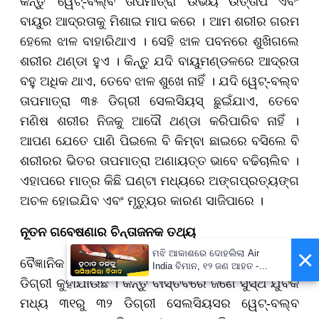
କିନ୍ତୁ 'ୱେଟ୍-ବଲ୍ବ ତାପମାତ୍ରା' ଉଭୟ ଉତ୍ତାପ ଏବଂ
ବାୟୁର ଆଦ୍ରତାକୁ ମିଶାଇ ମାପ କରେ । ଆମ ଶରୀର ଗରମ
ହେଲେ ଝାଳ ବାହାରିଥାଏ । ସେହି ଝାଳ ପବନରେ ଶୁଖିଗଲେ
ଶରୀର ଥଣ୍ଡା ହୁଏ । କିନ୍ତୁ ଯଦି ବାୟୁମଣ୍ଡଳରେ ଆଦ୍ରତା
ବହୁ ଅଧିକ ଥାଏ, ତେବେ ଝାଳ ଶୁଖେ ନାହିଁ । ଯଦି ୱେଟ୍-ବଲ୍ବ
ତାପମାତ୍ରା ୩୫ ଡିଗ୍ରୀ ସେଲସିୟସ୍ ଛୁଇଁଯାଏ, ତେବେ
ମଣିଷ ଶରୀର ନିଜକୁ ଆଦୌ ଥଣ୍ଡା କରିପାରିବ ନାହିଁ ।
ଆପଣ ଯେତେ ପାଣି ପିଇଲେ ବି କିମ୍ବା ଛାଇରେ ବସିଲେ ବି
ଶରୀରର ଭିତର ତାପମାତ୍ରା ଅଣାୟତ୍ତ ଭାବେ ବଢିଚାଲିବ ।
ଏହାପରେ ମାତ୍ର କିଛି ଘଣ୍ଟା ମଧ୍ୟରେ ଅଙ୍ଗପ୍ରତ୍ୟଙ୍ଗ
ଅଚଳ ହୋଇଯିବ ଏବଂ ମୃତ୍ୟୁର କାରଣ ସାଜିପାରେ ।
ନୂତନ ଗବେଷଣାର ଚିନ୍ତାଜନକ ତଥ୍ୟ
×
ମଝି ଆକାଶରେ ଦୋହଲିଲା Air
ବୈଜ୍ଞାନିକ ରିପୋର୍ଟ ଅନୁସାରେ, ସହନଶୀଳତାର ସୀମା ୩୫
India ବିମାନ, ୧୨ ଜଣ ଆହତ -
PrameyaNews7
ଡିଗ୍ରୀ କୁହାଯାଉଛି । କିନ୍ତୁ ବାସ୍ତବରେ ଜଣେ ସୁସ୍ଥ ଯୁବକ
ମଧ୍ୟ ୩୧ରୁ ୩୨ ଡିଗ୍ରୀ ସେଲସିୟସର ୱେଟ୍-ବଲ୍ବ