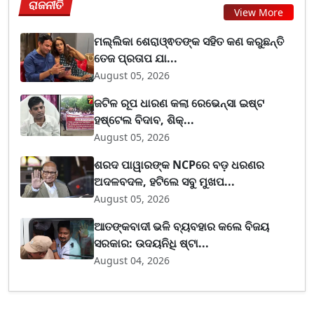
ରାଜନୀତି
View More
ମଲ୍ଲିକା ଶେରାଓ୍ଵତଙ୍କ ସହିତ କଣ କରୁଛନ୍ତି
ତେଜ ପ୍ରତାପ ଯା...
August 05, 2026
ଜଟିଳ ରୂପ ଧାରଣ କଲା ରେଭେନ୍ସା ଇଷ୍ଟ
ହଷ୍ଟେଲ ବିଦାବ, ଶିକ୍...
August 05, 2026
ଶରଦ ପାୱାରଙ୍କ NCPରେ ବଡ଼ ଧରଣର
ଅଦଳବଦଳ, ହଟିଲେ ସବୁ ମୁଖପ...
August 05, 2026
ଆତଙ୍କବାଦୀ ଭଳି ବ୍ୟବହାର କଲେ ବିଜୟ
ସରକାର: ଉଦୟନିଧି ଷ୍ଟା...
August 04, 2026