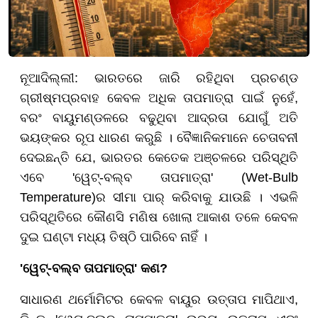
ନୂଆଦିଲ୍ଲୀ: ଭାରତରେ ଜାରି ରହିଥିବା ପ୍ରଚଣ୍ଡ
ଗ୍ରୀଷ୍ମପ୍ରବାହ କେବଳ ଅଧିକ ତାପମାତ୍ରା ପାଇଁ ନୁହେଁ,
ବରଂ ବାୟୁମଣ୍ଡଳରେ ବଢୁଥିବା ଆଦ୍ରତା ଯୋଗୁଁ ଅତି
ଭୟଙ୍କର ରୂପ ଧାରଣ କରୁଛି । ବୈଜ୍ଞାନିକମାନେ ଚେତାବନୀ
ଦେଇଛନ୍ତି ଯେ, ଭାରତର କେତେକ ଅଞ୍ଚଳରେ ପରିସ୍ଥିତି
ଏବେ 'ୱେଟ୍-ବଲ୍ବ ତାପମାତ୍ରା' (Wet-Bulb
Temperature)ର ସୀମା ପାର୍ କରିବାକୁ ଯାଉଛି । ଏଭଳି
ପରିସ୍ଥିତିରେ କୌଣସି ମଣିଷ ଖୋଲା ଆକାଶ ତଳେ କେବଳ
ଦୁଇ ଘଣ୍ଟା ମଧ୍ୟ ତିଷ୍ଠି ପାରିବେ ନାହିଁ ।
'ୱେଟ୍-ବଲ୍ବ ତାପମାତ୍ରା' କଣ?
ସାଧାରଣ ଥର୍ମୋମିଟର କେବଳ ବାୟୁର ଉତ୍ତାପ ମାପିଥାଏ,