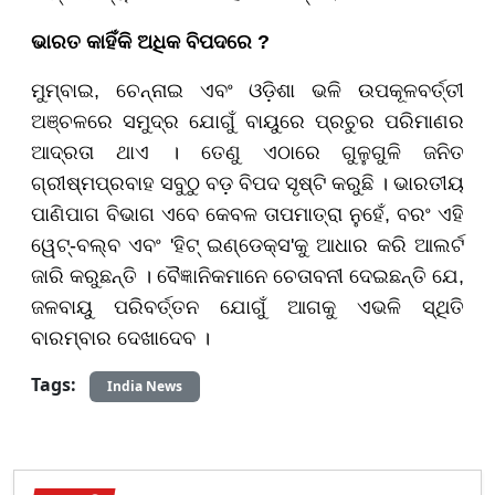
ଭାରତ କାହିଁକି ଅଧିକ ବିପଦରେ ?
ମୁମ୍ବାଇ, ଚେନ୍ନାଇ ଏବଂ ଓଡ଼ିଶା ଭଳି ଉପକୂଳବର୍ତ୍ତୀ
ଅଞ୍ଚଳରେ ସମୁଦ୍ର ଯୋଗୁଁ ବାୟୁରେ ପ୍ରଚୁର ପରିମାଣର
ଆଦ୍ରତା ଥାଏ । ତେଣୁ ଏଠାରେ ଗୁଳୁଗୁଳି ଜନିତ
ଗ୍ରୀଷ୍ମପ୍ରବାହ ସବୁଠୁ ବଡ଼ ବିପଦ ସୃଷ୍ଟି କରୁଛି । ଭାରତୀୟ
ପାଣିପାଗ ବିଭାଗ ଏବେ କେବଳ ତାପମାତ୍ରା ନୁହେଁ, ବରଂ ଏହି
ୱେଟ୍-ବଲ୍ବ ଏବଂ 'ହିଟ୍ ଇଣ୍ଡେକ୍ସ'କୁ ଆଧାର କରି ଆଲର୍ଟ
ଜାରି କରୁଛନ୍ତି । ବୈଜ୍ଞାନିକମାନେ ଚେତାବନୀ ଦେଇଛନ୍ତି ଯେ,
ଜଳବାୟୁ ପରିବର୍ତ୍ତନ ଯୋଗୁଁ ଆଗକୁ ଏଭଳି ସ୍ଥିତି
ବାରମ୍ବାର ଦେଖାଦେବ ।
Tags:
India News