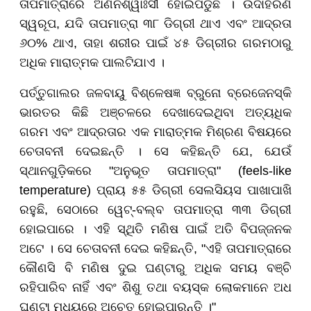
ତାପମାତ୍ରାରେ ଅଣନିଶ୍ୱାଃସୀ ହୋଇପଡୁଛି । ଉଦାହରଣ
ସ୍ୱରୂପ, ଯଦି ତାପମାତ୍ରା ୩୮ ଡିଗ୍ରୀ ଥାଏ ଏବଂ ଆଦ୍ରତା
୬୦% ଥାଏ, ତାହା ଶରୀର ପାଇଁ ୪୫ ଡିଗ୍ରୀର ଗରମଠାରୁ
ଅଧିକ ମାରାତ୍ମକ ପାଲଟିଯାଏ ।
ପର୍ତ୍ତୁଗାଲର ଜଳବାୟୁ ବିଶ୍ଳେଷଜ୍ଞ ବ୍ରୁନୋ ବ୍ରେଜେନସ୍କି
ଭାରତର କିଛି ଅଞ୍ଚଳରେ ଦେଖାଦେଇଥିବା ଅତ୍ୟଧିକ
ଗରମ ଏବଂ ଆଦ୍ରତାର ଏକ ମାରାତ୍ମକ ମିଶ୍ରଣ ବିଷୟରେ
ଚେତାବନୀ ଦେଇଛନ୍ତି । ସେ କହିଛନ୍ତି ଯେ, ଯେଉଁ
ସ୍ଥାନଗୁଡ଼ିକରେ "ଅନୁଭୂତ ତାପମାତ୍ରା" (feels-like
temperature) ପ୍ରାୟ ୫୫ ଡିଗ୍ରୀ ସେଲସିୟସ ପାଖାପାଖି
ରହୁଛି, ସେଠାରେ ୱେଟ୍-ବଲ୍ବ ତାପମାତ୍ରା ୩୩ ଡିଗ୍ରୀ
ହୋଇପାରେ । ଏହି ସ୍ଥିତି ମଣିଷ ପାଇଁ ଅତି ବିପଜ୍ଜନକ
ଅଟେ । ସେ ଚେତାବନୀ ଦେଇ କହିଛନ୍ତି, "ଏହି ତାପମାତ୍ରାରେ
କୌଣସି ବି ମଣିଷ ଦୁଇ ଘଣ୍ଟାରୁ ଅଧିକ ସମୟ ବଞ୍ଚି
ରହିପାରିବ ନାହିଁ ଏବଂ ଶିଶୁ ତଥା ବୟସ୍କ ଲୋକମାନେ ଅଧ
ଘଣ୍ଟା ମଧ୍ୟରେ ଅଚେତ ହୋଇପାରନ୍ତି ।"