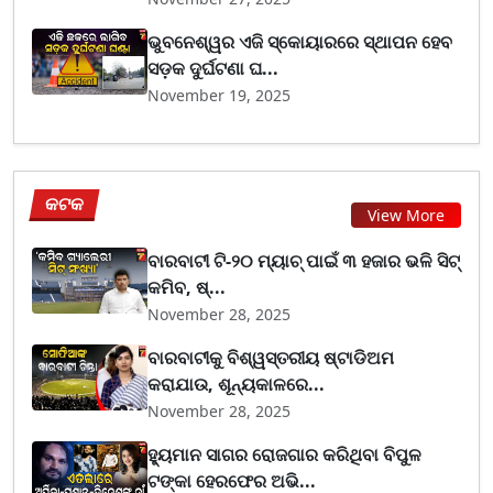
ଭୁବନେଶ୍ୱର ଏଜି ସ୍କୋୟାରରେ ସ୍ଥାପନ ହେବ
ସଡ଼କ ଦୁର୍ଘଟଣା ଘ...
November 19, 2025
କଟକ
View More
ବାରବାଟୀ ଟି-୨୦ ମ୍ୟାଚ୍ ପାଇଁ ୩ ହଜାର ଭଳି ସିଟ୍
କମିବ, ଷ୍...
November 28, 2025
ବାରବାଟୀକୁ ବିଶ୍ୱସ୍ତରୀୟ ଷ୍ଟାଡିଅମ
କରାଯାଉ, ଶୂନ୍ୟକାଳରେ...
November 28, 2025
ହ୍ୟୁମାନ ସାଗର ରୋଜଗାର କରିଥିବା ବିପୁଳ
ଟଙ୍କା ହେରଫେର ଅଭି...