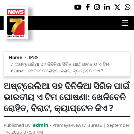
☰
Home
ଖେଳ
ଅଷ୍ଟ୍ରେଲିଆ ସହ ଦିନିକିଆ ସିରିଜ ପାଇଁ ଭାରତୀୟ ଏ ଟିମ
ଘୋଷଣା: ଖେଳିବେନି ରୋହିତ, ବିରାଟ, କ୍ୟାପ୍ଟେନ କିଏ ?
ଅଷ୍ଟ୍ରେଲିଆ ସହ ଦିନିକିଆ ସିରିଜ ପାଇଁ
ଭାରତୀୟ ଏ ଟିମ ଘୋଷଣା: ଖେଳିବେନି
ରୋହିତ, ବିରାଟ, କ୍ୟାପ୍ଟେନ କିଏ ?
admin
Published By:
- Prameya-News7 Bureau | September
14, 2025 07:50 PM