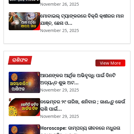
November 26, 2025
ମୋବାଇଲ୍ ଟ୍ୟାଙ୍କରରେ ବିକ୍ରି କ୍ଷୀରର ମାନ
ଯାଞ୍ଚ, ଛେନା ଓ...
November 25, 2025
ରାଶିଫଳ
View More
ଆପଣଙ୍କର ଆର୍ଥିକ ଅଭିବୃଦ୍ଧି ପାଇଁ ଦିନଟି
ଅତ୍ୟନ୍ତ ଶୁଭ ଅଟ...
November 29, 2025
ନଭେମ୍ବର ୨୯ ତାରିଖ, ଶନିବାର ; ଜାଣନ୍ତୁ କେଉଁ
ରାଶି ପାଇଁ...
November 29, 2025
Horoscope: ଦାମ୍ପତ୍ୟ ଜୀବନରେ ମଧୁରତା