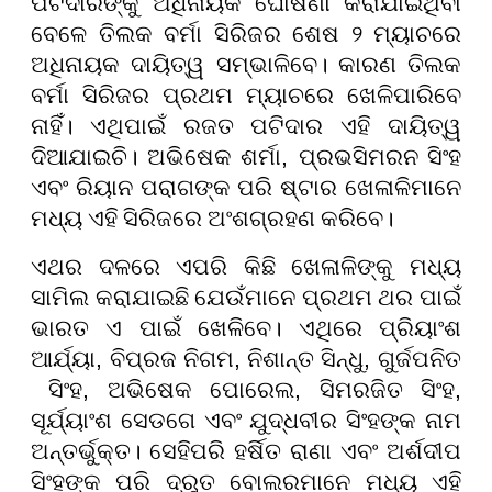
ପଟିଦାରଙ୍କୁ ଅଧିନାୟକ ଘୋଷଣା କରାଯାଇଥିବା
ବେଳେ ତିଲକ ବର୍ମା ସିରିଜର ଶେଷ ୨ ମ୍ୟାଚରେ
ଅଧିନାୟକ ଦାୟିତ୍ୱ ସମ୍ଭାଳିବେ। କାରଣ ତିଲକ
ବର୍ମା ସିରିଜର ପ୍ରଥମ ମ୍ୟାଚରେ ଖେଳିପାରିବେ
ନାହିଁ। ଏଥିପାଇଁ ରଜତ ପଟିଦାର ଏହି ଦାୟିତ୍ୱ
ଦିଆଯାଇଚି। ଅଭିଷେକ ଶର୍ମା
,
ପ୍ରଭସିମରନ ସିଂହ
ଏବଂ ରିୟାନ ପରାଗଙ୍କ ପରି ଷ୍ଟାର ଖେଳାଳିମାନେ
ମଧ୍ୟ ଏହି ସିରିଜରେ ଅଂଶଗ୍ରହଣ କରିବେ।
ଏଥର ଦଳରେ ଏପରି କିଛି ଖେଳାଳିଙ୍କୁ ମଧ୍ୟ
ସାମିଲ କରାଯାଇଛି ଯେଉଁମାନେ ପ୍ରଥମ ଥର ପାଇଁ
ଭାରତ
ଏ
ପାଇଁ ଖେଳିବେ। ଏଥିରେ ପ୍ରିୟାଂଶ
ଆର୍ଯ୍ୟା
,
ବିପ୍ରଜ ନିଗମ
,
ନିଶାନ୍ତ ସିନ୍ଧୁ
,
ଗୁର୍ଜପନିତ
ସିଂହ
,
ଅଭିଷେକ ପୋରେଲ
,
ସିମରଜିତ ସିଂହ
,
ସୂର୍ଯ୍ୟାଂଶ ସେଡଗେ ଏବଂ ଯୁଦ୍ଧବୀର ସିଂହଙ୍କ ନାମ
ଅନ୍ତର୍ଭୁକ୍ତ। ସେହିପରି ହର୍ଷିତ ରାଣା ଏବଂ ଅର୍ଶଦୀପ
ସିଂହଙ୍କ ପରି ଦ୍ରୁତ ବୋଲରମାନେ ମଧ୍ୟ ଏହି