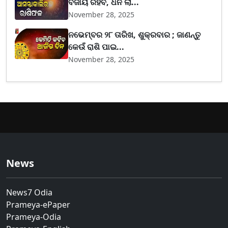
ବଜାୟ ରହିବ, ଧନ ଲା...
November 28, 2025
ନଭେମ୍ବର ୨୮ ତାରିଖ, ଶୁକ୍ରବାର ; ଜାଣନ୍ତୁ
କେଉଁ ରାଶି ପାଇ...
November 28, 2025
News
News7 Odia
Prameya-ePaper
Prameya-Odia