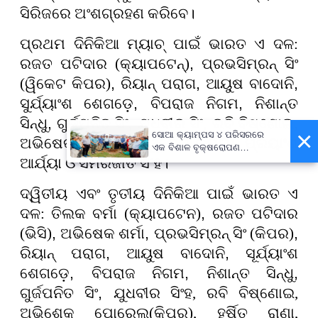
ସିରିଜରେ ଅଂଶଗ୍ରହଣ କରିବେ।
ପ୍ରଥମ ଦିନିକିଆ ମ୍ୟାଚ୍ ପାଇଁ ଭାରତ ଏ ଦଳ:
ରଜତ ପଟିଦାର (କ୍ୟାପଟେନ୍)
,
ପ୍ରଭସିମ୍ରନ୍ ସିଂ
(ୱିକେଟ କିପର)
,
ରିୟାନ୍ ପରାଗ
,
ଆୟୁଷ ବାଦୋନି
,
ସୁର୍ଯ୍ୟାଂଶ ଶେଗଡ଼େ
,
ବିପରାଜ ନିଗମ
,
ନିଶାନ୍ତ
ସିନ୍ଧୁ
,
ଗୁର୍ଜପନିତ ସିଂ
,
ଯୁଧବୀର ସିଂ
,
ରବି ବିଷ୍ଣୋଇ
,
×
ସୋଆ କ୍ୟାମ୍ପସ ୪ ପରିସରରେ
ଅଭିଷେକ ପୋରେଲ (ୱିକେଟ କିପର), ପ୍ରିୟାଂଶ
ଏକ ବିଶାଳ ବୃକ୍ଷରୋପଣ
କାର୍ଯ୍ୟକ୍ରମ, ସୋଆର ସବୁ
ଆର୍ଯ୍ୟା ଓ ସିମରଜୀତ ସିଂହ।
କ୍ୟାମ୍ପସ ହେବ ସବୁଜ କ୍ୟାମ୍ପସ:
କୁଳପତି
ଦ୍ୱିତୀୟ ଏବଂ ତୃତୀୟ ଦିନିକିଆ ପାଇଁ ଭାରତ ଏ
ଦଳ: ତିଲକ ବର୍ମା (କ୍ୟାପଟେନ)
,
ରଜତ ପଟିଦାର
(ଭିସି)
,
ଅଭିଷେକ ଶର୍ମା
,
ପ୍ରଭସିମ୍ରନ୍ ସିଂ (କିପର)
,
ରିୟାନ୍ ପରାଗ
,
ଆୟୁଷ ବାଦୋନି
,
ସୂର୍ଯ୍ୟାଂଶ
ଶେଗଡ଼େ
,
ବିପରାଜ ନିଗମ
,
ନିଶାନ୍ତ ସିନ୍ଧୁ
,
ଗୁର୍ଜପନିତ ସିଂ
,
ଯୁଧବୀର ସିଂହ, ରବି ବିଷ୍ଣୋଇ,
ଅଭିଶେକ ପୋରେଲ(କିପର), ହର୍ଷିତ ରାଣା,