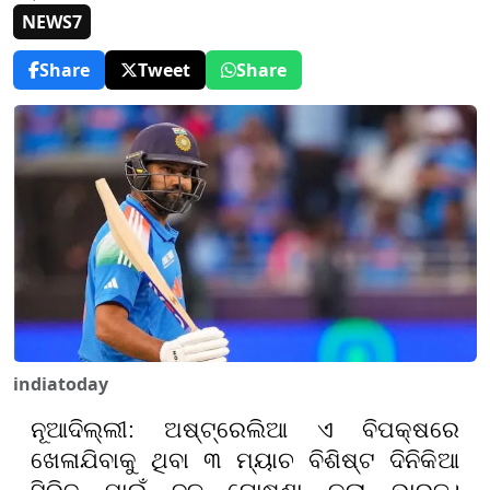
NEWS7
Share
Tweet
Share
indiatoday
ନୂଆଦିଲ୍ଲୀ
:
ଅଷ୍ଟ୍ରେଲିଆ ଏ ବିପକ୍ଷରେ
ଖେଳାଯିବାକୁ ଥିବା ୩ ମ୍ୟାଚ ବିଶିଷ୍ଟ ଦିନିକିଆ