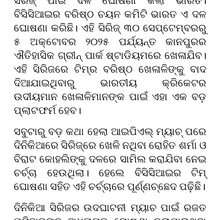
ସିରିଜ୍ ପାଇଁ ଦଳ ଘୋଷଣା କଲା ଭାରତ।
ବିସିସିଆଇର ବରିଷ୍ଠ ଚୟନ କମିଟି ଭାରତ ଏ ଦଳ
ଘୋଷଣା କରିଛି। ଏହି ସିରିଜ୍ ୩୦ ସେପ୍ଟେମ୍ବରରୁ
୫ ଅକ୍ଟୋବର ୨୦୨୫ ପର୍ଯ୍ୟନ୍ତ କାନପୁରର
ଐତିହାସିକ ଗ୍ରୀନ୍ ପାର୍କ ଷ୍ଟାଡିୟମରେ ଖେଳାଯିବ।
ଏହି ସିରିଜରେ ଟିମ୍‌ର ବରିଷ୍ଠ ଖେଳାଳିଙ୍କୁ ବାଦ
ଦିଆଯାଇଥିବାରୁ ଭାରତୀୟ କ୍ରିକେଟର
ଉଦୀୟମାନ ଖେଳାଳିମାନଙ୍କ ପାଇଁ ଏହା ଏକ ବଡ଼
ପ୍ଲାଟଫର୍ମ ହେବ
।
ସବୁଟାରୁ ବଡ଼ କଥା ହେଲା ଆଇପିଏଲ୍ ମ୍ୟାଚ୍‌ ପରେ
ଦିନିକିଆରେ ସିରିଜ୍‌ରେ ଖେଳି ନଥିବା ରୋହିତ ଶର୍ମା ଓ
ବିରାଟ କୋହଲିଙ୍କୁ ଦଳରେ ସାମିଲ କରାଯିବା ନେଇ
ଚର୍ଚ୍ଚା ହେଉଥିଲା। ହେଲେ ବିସିସିଆଇର ଟିମ୍‌
ଘୋଷଣା ସହିତ ଏହି ଚର୍ଚ୍ଚାରେ ପୂର୍ଣ୍ଣଚ୍ଛେଦ ପଢ଼ିଛି।
ଦିନିକିଆ ସିରିଜର ଉଦଘାଟନୀ ମ୍ୟାଚ ପାଇଁ ରଜତ