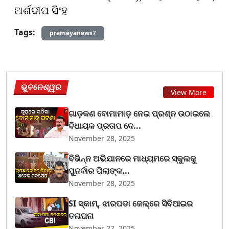
ଅର୍ଶଦୀପ ସିଂହ
Tags:
prameyanews7
ଭୁବନେଶ୍ୱର
View More
ଗାଡ଼କଣ ବୋମାମାଡ଼ ନେଇ ପ୍ରଶ୍ନ ଉଠାଇଲେ
ବିଧାୟକ ପ୍ରତାପ ଦେ...
November 28, 2025
ବିଭିନ୍ନ ଅଭିଯାନରେ ମାଧ୍ୟମରେ ସ୍କୁଲକୁ
ପୁନର୍ବାର ପିଲାଙ୍କ...
November 28, 2025
SI ସ୍କାମ୍, ଝାରପଡା ଜେଲ୍‌ରେ ସିବିଆଇର
ତନାଘନା
November 27, 2025