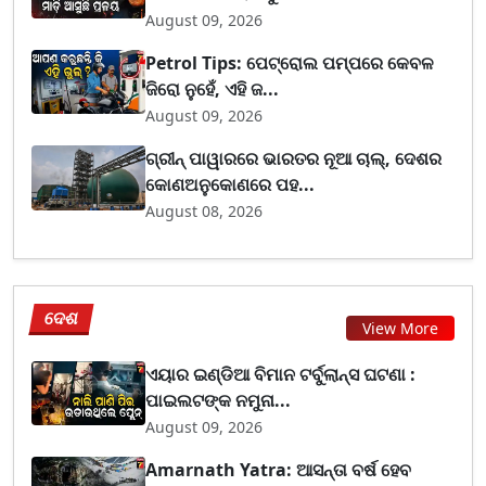
August 09, 2026
Petrol Tips: ପେଟ୍ରୋଲ ପମ୍ପରେ କେବଳ
ଜିରୋ ନୁହେଁ, ଏହି ଜ...
August 09, 2026
ଗ୍ରୀନ୍ ପାୱାରରେ ଭାରତର ନୂଆ ଚାଲ୍, ଦେଶର
କୋଣଅନୁକୋଣରେ ପହ...
August 08, 2026
ଦେଶ
View More
ଏୟାର ଇଣ୍ଡିଆ ବିମାନ ଟର୍ବୁଲାନ୍ସ ଘଟଣା :
ପାଇଲଟଙ୍କ ନମୁନା...
August 09, 2026
Amarnath Yatra: ଆସନ୍ତା ବର୍ଷ ହେବ