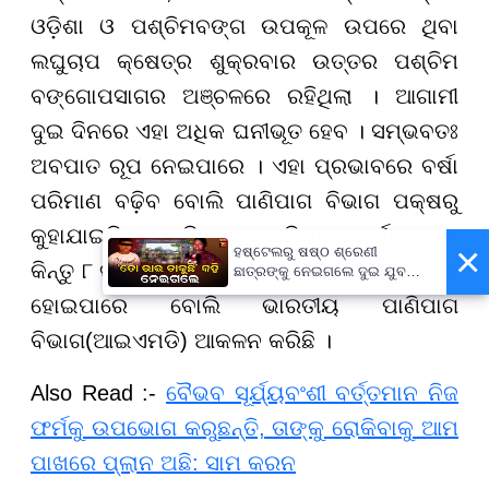
ଓଡ଼ିଶା ଓ ପଶ୍ଚିମବଙ୍ଗ ଉପକୂଳ ଉପରେ ଥିବା
ଲଘୁଚାପ କ୍ଷେତ୍ର ଶୁକ୍ରବାର ଉତ୍ତର ପଶ୍ଚିମ
ବଙ୍ଗୋପସାଗର ଅଞ୍ଚଳରେ ରହିଥିଲା । ଆଗାମୀ
ଦୁଇ ଦିନରେ ଏହା ଅଧିକ ଘନୀଭୂତ ହେବ । ସମ୍ଭବତଃ
ଅବପାତ ରୂପ ନେଇପାରେ । ଏହା ପ୍ରଭାବରେ ବର୍ଷା
ପରିମାଣ ବଢ଼ିବ ବୋଲି ପାଣିପାଗ ବିଭାଗ ପକ୍ଷରୁ
କୁହାଯାଇଛି । ୯ ତାରିଖ ଯାଏ ଓଡ଼ିଶାରେ ବର୍ଷା ହେବ ।
×
ହଷ୍ଟେଲରୁ ଷଷ୍ଠ ଶ୍ରେଣୀ
କିନ୍ତୁ ୮ ତାରିଖ ଯାଏ ବିସ୍ତୃତ ଅଞ୍ଚଳରେ ଅଧିକ ବର୍ଷା
ଛାତ୍ରଙ୍କୁ ନେଇଗଲେ ଦୁଇ ଯୁବକ,
ପୁଅକୁ ଖୋଜି ଆଣିବାକୁ ମାଆଙ୍କ
ହୋଇପାରେ ବୋଲି ଭାରତୀୟ ପାଣିପାଗ
ନିବେଦନ
ବିଭାଗ(ଆଇଏମଡି) ଆକଳନ କରିଛି ।
Also Read :-
ବୈଭବ ସୂର୍ଯ୍ୟବଂଶୀ ବର୍ତ୍ତମାନ ନିଜ
ଫର୍ମକୁ ଉପଭୋଗ କରୁଛନ୍ତି, ତାଙ୍କୁ ରୋକିବାକୁ ଆମ
ପାଖରେ ପ୍ଲାନ ଅଛି: ସାମ କରନ