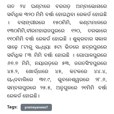
ଗତ ୨୪ ଘଣ୍ଟାରେ ବରଗଡ଼ ଅମ୍ବାଭୋନାରେ
ସର୍ବାଧିକ ୩୨୦ ମିମି ବର୍ଷା ହୋଇଥିବା ରେକର୍ଡ ହୋଇଛି
। ବଲାଙ୍ଗୀରରେ ୧୫୦ମିମି, କଣ୍ଟାମାଳରେ
୧୩୦ମିମି,ବୀରମହାରାଜପୁରରେ ୧୨୦, ତରଭାରେ
୧୧୦ମିମି ବର୍ଷା ରେକର୍ଡ ହୋଇଛି । ଶୁକ୍ରବାର ସକାଳ
ସାଢ଼େ ୮ଟାରୁ ସନ୍ଧ୍ୟା ୫ଟା ଭିତରେ ଛତ୍ରପୁରରେ
ସର୍ବାଧିକ ୮୩ ମିମି ବର୍ଷା ହୋଇଛି । ଗୋପାଳପୁରରେ
୬୭.୭ ମିମି, ନୟାଗଡ଼ରେ ୫୩, ଜଗତସିଂହପୁରରେ
୪୫.୨, ଖୋର୍ଦ୍ଧାରେ ୪୫, କଟକରେ ୪୪.୪,
ଚାନ୍ଦବାଲିରେ ୩୧.୯, ଭୁବନେଶ୍ୱରରେ ୨୮.୬,
ସମ୍ବଲପୁରରେ ୨୫.୫, ଅନୁଗୁଳରେ ୨୧ମିମି ବର୍ଷା
ରେକର୍ଡ ହୋଇଛି।
Tags:
prameyanews7