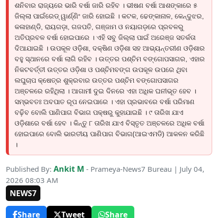
ଶନିବାର ରାଜ୍ୟରେ ଭାରି ବର୍ଷା ଜାରି ରହିବ । ଭୀଷଣ ବର୍ଷା ଆଶଙ୍କାରେ ୫
ଜିଲ୍ଲା ପାଇଁରେଡ୍ ୱାର୍ଣ୍ଣିଂ ଜାରି ହୋଇଛି । କଟକ, ଢେଙ୍କାନାଳ, କେନ୍ଦୁଝର,
କଳାହାଣ୍ଡି, ରାୟଗଡ଼ା, ଗଜପତି, ଗଞ୍ଜାମ ଓ ନୟାଗଡ଼ରେ ପ୍ରବଳରୁ
ଅତିପ୍ରବଳ ବର୍ଷା ହୋଇପାରେ । ଏହି ସବୁ ଜିଲ୍ଲା ପାଇଁ ଅରେଞ୍ଜ ସତର୍କତା
ଦିଆଯାଇଛି । ଉପକୂଳ ଓଡ଼ିଶା, ଦକ୍ଷିଣ ଓଡ଼ିଶା ସହ ଆଭ୍ୟନ୍ତରୀଣ ଓଡ଼ିଶାର
ବହୁ ସ୍ଥାନରେ ବର୍ଷା ଲାଗି ରହିବ । ଉତ୍ତର ପଶ୍ଚିମ ବଙ୍ଗୋପସାଗର, ଏହାର
ନିକଟବର୍ତ୍ତୀ ଉତ୍ତର ଓଡ଼ିଶା ଓ ପଶ୍ଚିମବଙ୍ଗ ଉପକୂଳ ଉପରେ ଥିବା
ଲଘୁଚାପ କ୍ଷେତ୍ର ଶୁକ୍ରବାର ଉତ୍ତର ପଶ୍ଚିମ ବଙ୍ଗୋପସାଗର
ଅଞ୍ଚଳରେ ରହିଥିଲା । ଆଗାମୀ ଦୁଇ ଦିନରେ ଏହା ଅଧିକ ଘନୀଭୂତ ହେବ ।
ସମ୍ଭବତଃ ଅବପାତ ରୂପ ନେଇପାରେ । ଏହା ପ୍ରଭାବରେ ବର୍ଷା ପରିମାଣ
ବଢ଼ିବ ବୋଲି ପାଣିପାଗ ବିଭାଗ ପକ୍ଷରୁ କୁହାଯାଇଛି । ୯ ତାରିଖ ଯାଏ
ଓଡ଼ିଶାରେ ବର୍ଷା ହେବ । କିନ୍ତୁ ୮ ତାରିଖ ଯାଏ ବିସ୍ତୃତ ଅଞ୍ଚଳରେ ଅଧିକ ବର୍ଷା
ହୋଇପାରେ ବୋଲି ଭାରତୀୟ ପାଣିପାଗ ବିଭାଗ(ଆଇଏମଡି) ଆକଳନ କରିଛି
।
Ankit M
Published By:
- Prameya-News7 Bureau | July 04,
2026 08:03 AM
NEWS7
Share
Tweet
Share