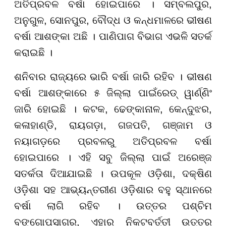
ଅତିପ୍ରବଳ ବର୍ଷା ହୋଇପାରେ । ସମ୍ବଲପୁର,
ଅନୁଗୁଳ, ସୋନପୁର, ବୌଦ୍ଧ ଓ କନ୍ଧମାଳରେ ଭୀଷଣ
ବର୍ଷା ଆଶଙ୍କା ଅଛି । ପାଣିପାଗ ବିଭାଗ ଏଭଳି ସତର୍କ
କରାଇଛି ।
ଶନିବାର ରାଜ୍ୟରେ ଭାରି ବର୍ଷା ଜାରି ରହିବ । ଭୀଷଣ
ବର୍ଷା ଆଶଙ୍କାରେ ୫ ଜିଲ୍ଲା ପାଇଁ
ରେଡ୍ ୱାର୍ଣ୍ଣିଂ
ଜାରି ହୋଇଛି । କଟକ, ଢେଙ୍କାନାଳ, କେନ୍ଦୁଝର,
କଳାହାଣ୍ଡି, ରାୟଗଡ଼ା, ଗଜପତି, ଗଞ୍ଜାମ ଓ
ନୟାଗଡ଼ରେ ପ୍ରବଳରୁ ଅତିପ୍ରବଳ ବର୍ଷା
ହୋଇପାରେ । ଏହି ସବୁ ଜିଲ୍ଲା ପାଇଁ ଅରେଞ୍ଜ
ସତର୍କତା ଦିଆଯାଇଛି । ଉପକୂଳ ଓଡ଼ିଶା, ଦକ୍ଷିଣ
ଓଡ଼ିଶା ସହ ଆଭ୍ୟନ୍ତରୀଣ ଓଡ଼ିଶାର ବହୁ ସ୍ଥାନରେ
ବର୍ଷା ଲାଗି ରହିବ । ଉତ୍ତର ପଶ୍ଚିମ
ବଙ୍ଗୋପସାଗର, ଏହାର ନିକଟବର୍ତ୍ତୀ ଉତ୍ତର