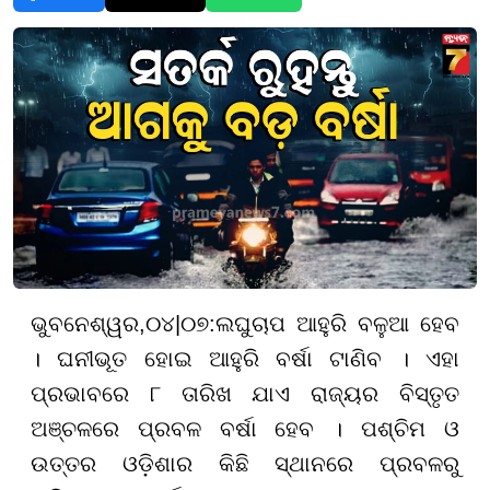
ଭୁବନେଶ୍ୱର,
୦
୪
|
୦୭
:
ଲଘୁଚାପ ଆହୁରି ବଳୁଆ ହେବ
। ଘନୀଭୂତ ହୋଇ ଆହୁରି ବର୍ଷା ଟାଣିବ । ଏହା
ପ୍ରଭାବରେ ୮ ତାରିଖ ଯାଏ ରାଜ୍ୟର ବିସ୍ତୃତ
ଅଞ୍ଚଳରେ ପ୍ରବଳ ବର୍ଷା ହେବ । ପଶ୍ଚିମ ଓ
ଉତ୍ତର ଓଡ଼ିଶାର କିଛି ସ୍ଥାନରେ ପ୍ରବଳରୁ