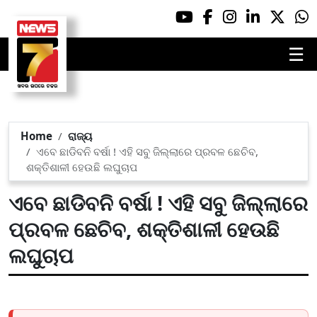
☰
Home
ରାଜ୍ୟ
ଏବେ ଛାଡିବନି ବର୍ଷା ! ଏହି ସବୁ ଜିଲ୍ଲାରେ ପ୍ରବଳ ଛେଚିବ,
ଶକ୍ତିଶାଳୀ ହେଉଛି ଲଘୁଚାପ
ଏବେ ଛାଡିବନି ବର୍ଷା ! ଏହି ସବୁ ଜିଲ୍ଲାରେ
ପ୍ରବଳ ଛେଚିବ, ଶକ୍ତିଶାଳୀ ହେଉଛି
ଲଘୁଚାପ