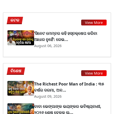
କଟକ
View More
‘ସିନେଟ ମେମ୍ବର କହି ହସ୍ତକ୍ଷେପ କରିବା
ଆଧାର ନୁହେଁ’: ରେଭ...
August 06, 2026
ବିଶେଷ
View More
The Richest Poor Man of India : ୩୫
ବର୍ଷର ଦରମା, ଅବ...
August 09, 2026
ବାବା ଭେଙ୍ଗାଙ୍କ ଭୟଙ୍କର ଭବିଷ୍ୟବାଣୀ,
୨୦୨୬ ଶେଷ ବେଳକୁ ଲ...