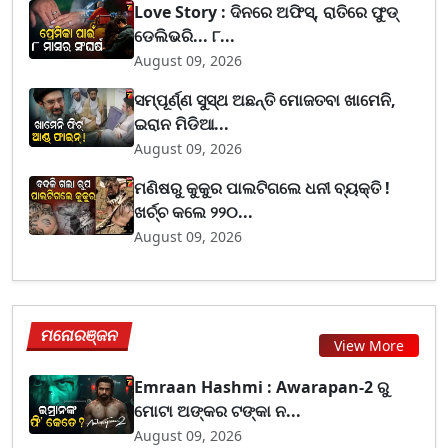
Love Story : ଦିନରେ ଅଫିସ୍, ରାତିରେ ଫୁଡ୍
ଡେଲିଭରି... ୮...
August 09, 2026
ସମ୍ପୂର୍ଣ୍ଣ ସୁସ୍ଥ ଅଛନ୍ତି ମୋଜତବା ଖାମେନି,
ଇରାନ ମିଡିଆ...
August 09, 2026
ମଣିଷରୁ କୁକୁର ପାଲଟିଗଲେ ଧନୀ ବ୍ୟକ୍ତି !
ଖର୍ଚ୍ଚ କଲେ ୨୨୦...
August 09, 2026
ମନୋରଞ୍ଜନ
View More
Emraan Hashmi : Awarapan-2 ରୁ
ମୋଟା ଅଙ୍କର ଟଙ୍କା ନ...
August 09, 2026