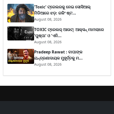
'Toxic' ଟ୍ରେଲରକୁ ନେଇ ସୋସିଆଲ୍
ମିଡିଆରେ ଝଡ଼: ରକିଂ ଷ୍ଟ...
August 08, 2026
TOXIC ଟ୍ରେଲର୍ ଆଉଟ୍: ଆକ୍ସନ୍ ମାମଲାରେ
'ପୁଷ୍ପା' ଓ 'ଏନି...
August 08, 2026
Pradeep Rawat : ବାପାଙ୍କ
ଯନ୍ତ୍ରଣାଦାୟକ ମୁହୂର୍ତ୍ତକୁ ମ...
August 08, 2026