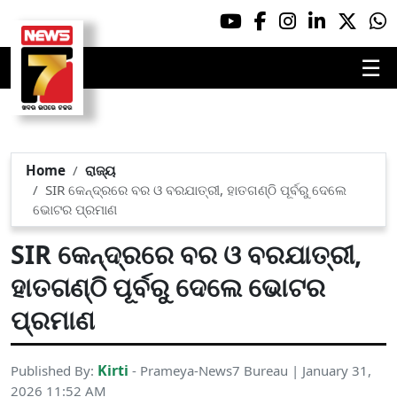
☰
Home
ରାଜ୍ୟ
SIR କେନ୍ଦ୍ରରେ ବର ଓ ବରଯାତ୍ରୀ, ହାତଗଣ୍ଠି ପୂର୍ବରୁ ଦେଲେ
ଭୋଟର ପ୍ରମାଣ
SIR କେନ୍ଦ୍ରରେ ବର ଓ ବରଯାତ୍ରୀ,
ହାତଗଣ୍ଠି ପୂର୍ବରୁ ଦେଲେ ଭୋଟର
ପ୍ରମାଣ
Kirti
Published By:
- Prameya-News7 Bureau | January 31,
2026 11:52 AM