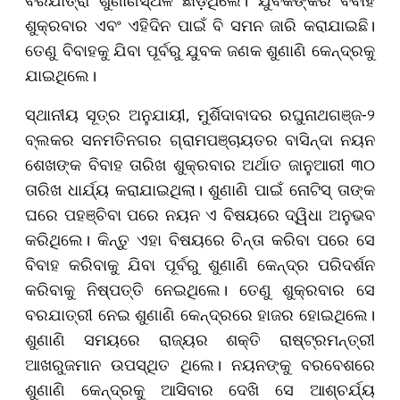
ବରଯାତ୍ରା ଶୁଣାଣିସ୍ଥଳ ଛାଡ଼ିଥିଲେ। ଯୁବକଙ୍କର ବିବାହ
ଶୁକ୍ରବାର ଏବଂ ଏହିଦିନ ପାଇଁ ବି ସମନ ଜାରି କରାଯାଇଛି।
ତେଣୁ ବିବାହକୁ ଯିବା ପୂର୍ବରୁ ଯୁବକ ଜଣକ ଶୁଣାଣି କେନ୍ଦ୍ରକୁ
ଯାଇଥିଲେ।
ସ୍ଥାନୀୟ ସୂତ୍ର ଅନୁଯାୟୀ, ମୁର୍ଶିଦାବାଦର ରଘୁନାଥଗଞ୍ଜ-୨
ବ୍ଲକର ସନମତିନଗର ଗ୍ରାମପଞ୍ଚାୟତର ବାସିନ୍ଦା ନୟନ
ଶେଖଙ୍କ ବିବାହ ତାରିଖ ଶୁକ୍ରବାର ଅର୍ଥାତ ଜାନୁଆରୀ ୩୦
ତାରିଖ ଧାର୍ଯ୍ୟ କରାଯାଇଥିଲା। ଶୁଣାଣି ପାଇଁ ନୋଟିସ୍‌ ତାଙ୍କ
ଘରେ ପହଞ୍ଚିବା ପରେ ନୟନ ଏ ବିଷୟରେ ଦ୍ୱିଧା ଅନୁଭବ
କରିଥିଲେ। କିନ୍ତୁ ଏହା ବିଷୟରେ ଚିନ୍ତା କରିବା ପରେ ସେ
ବିବାହ କରିବାକୁ ଯିବା ପୂର୍ବରୁ ଶୁଣାଣି କେନ୍ଦ୍ର ପରିଦର୍ଶନ
କରିବାକୁ ନିଷ୍ପତ୍ତି ନେଇଥିଲେ। ତେଣୁ ଶୁକ୍ରବାର ସେ
ବରଯାତ୍ରୀ ନେଇ ଶୁଣାଣି କେନ୍ଦ୍ରରେ ହାଜର ହୋଇଥିଲେ।
ଶୁଣାଣି ସମୟରେ ରାଜ୍ୟର ଶକ୍ତି ରାଷ୍ଟ୍ରମନ୍ତ୍ରୀ
ଆଖରୁଜମାନ ଉପସ୍ଥିତ ଥିଲେ। ନୟନଙ୍କୁ ବରବେଶରେ
ଶୁଣାଣି କେନ୍ଦ୍ରକୁ ଆସିବାର ଦେଖି ସେ ଆଶ୍ଚର୍ଯ୍ୟ