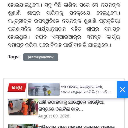
ହୋଇଯାଇଥିଲେ। ସବୁ କିଛି ଜାଣିବା ପରେ ସେ ନୟନଙ୍କ
ଶୁଣାଣି ଶୀଘ୍ର ସାରିବାକୁ ପଦକ୍ଷେପ ନେଇଥିଲେ।
ମନ୍ତ୍ରୀଙ୍କ ଉପସ୍ଥିତିରେ ନୟନଙ୍କ ଶୁଣାଣି ପ୍ରକ୍ରିୟା
ପ୍ରଶାସନିକ କାର୍ଯ୍ୟାନୁଷ୍ଠାନ ସହିତ ଶୀଘ୍ର ସମାପ୍ତ
ହୋଇଥିଲା। ନୟନ ଏସ୍‌ଆଇଆର୍‌ର ସମସ୍ତ କାର୍ଯ୍ୟ
ସମାପ୍ତ କରିବା ପରେ ବିବାହ ପାଇଁ ବାହାରି ଯାଇଥିଲେ।
Tags:
prameyanews7
×
ରାଜ୍ୟ
୧୩ ତାରିଖରୁ ଭୟଙ୍କର ବର୍ଷା,
View More
ଡବଲ ଲଘୁଚାପ ପାଇଁ ଚିନ୍ତା : ଏହି
ସବୁ ଜିଲ୍ଲାବାସୀ ରୁହନ୍ତୁ ସାବଧାନ !
ପାଣି ଉଠାଇବାକୁ ଯାଉଥିଲେ କାଉଡ଼ିଆ,
ରାସ୍ତାରେ ଓଲଟିଲା ଗାଡ...
August 09, 2026
ଅଭିଯୋଗ ପରେ ଆଶ୍ରମ ସ୍କୁଲରେ ଅଚାନକ