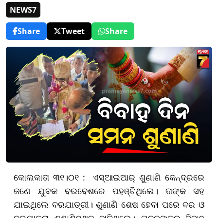
NEWS7
Share
Tweet
Share
କୋଲକାତା ୩୧।୦୧ : ଏସ୍‌ଆଇଆର୍‌ ଶୁଣାଣି କେନ୍ଦ୍ରରେ
ଜଣେ ଯୁବକ ବରବେଶରେ ପହଞ୍ଚିଥିଲେ। ତାଙ୍କ ସହ
ଯାଇଥିଲେ ବରଯାତ୍ରୀ। ଶୁଣାଣି ଶେଷ ହେବା ପରେ ବର ଓ