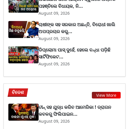
ପହଞ୍ଚିଲେ ବିଧାୟକ, ନି...
August 09, 2026
ଚାଷୀଙ୍କ ସହ ସରକାର ଅଛନ୍ତି, ବିରୋଧୀ ଖାଲି
ଅପପ୍ରଚାର କରୁ...
August 09, 2026
ଡିପ୍ଲୋମା ପାସ୍ ଦୁହେଁ, ହେଲେ ବନ୍ଧା ପଡ଼ିଛି
ସାର୍ଟିଫିକେଟ...
August 09, 2026
ବିଦେଶ
View More
ଚୀନ୍ ସହ ଯୁଦ୍ଧ କରିବ ଆମେରିକା ! ଡ୍ରାଗନ
କବଳରୁ ଫିଲିପାଇନ...
August 09, 2026