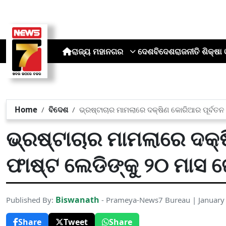
ରାଜ୍ୟ
ମହାନଗର
ଦେଶ
ବିଦେଶ
ରାଜନୀତି
ଶିକ୍ଷା 
Home
ବିଦେଶ
ଭ୍ରଷ୍ଟାଚାର ମାମଲାରେ ଦକ୍ଷିଣ କୋରିଆର ପୂର୍ବତନ
ଭ୍ରଷ୍ଟାଚାର ମାମଲାରେ ଦକ୍
ଫାଷ୍ଟ ଲେଡିଙ୍କୁ ୨୦ ମାସ
Biswanath
Published By:
- Prameya-News7 Bureau | January
Share
Tweet
Share