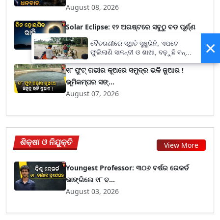
August 08, 2026
Solar Eclipse: ୧୨ ଅଗଷ୍ଟରେ ସବୁଠୁ ବଡ ପୂର୍ଣ୍ଣ
ସୂର୍ଯ୍ୟ...
×
ବୈତରଣୀରେ ସ୍ଥିତି ସୁଧୁରିନି, ଏପଟେ
August 08, 2026
ଫୁଲିଲାଣି ସାଳନ୍ଦୀ ଓ ଶାଖା, ବଢ଼ୁଛି ବନ୍ୟା
ଭୟ
୧୮ ଫୁଟ୍ ଗଭୀର କୂଅରେ ସମୁଦ୍ର ଭଳି ଜୁଆର !
ଭୂମିକମ୍ପର ସଙ୍...
August 07, 2026
ଶିକ୍ଷା ଓ ନିଯୁକ୍ତି
View More
Youngest Professor: ୩୦୬ ବର୍ଷର ରେକର୍ଡ
ଭାଙ୍ଗିଲେ ୧୮ ବ...
August 03, 2026