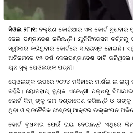
ସିଓଲ ୨୮।୧:
ଦକ୍ଷିଣ କୋରିଆର ଏକ କୋର୍ଟ ବୁଧବାର ପୂର୍
ଜେଲ ଦଣ୍ଡାଦେଶ କରିଛନ୍ତି। ୟୁନିଫିକେସନ ଚର୍ଚ୍ଚର
ସ୍ୱୀକାର କରିଥିବାର କୋର୍ଟରେ ସାବ୍ୟସ୍ତ ହୋଇଛି। ଏଥି
ଅତିକମରେ ୧୫ ବର୍ଷ ଜେଲଦଣ୍ଡାଦେଶ ଦାବି କରିଥିଲେ। କି
ୟୁନ ସୁକ୍ ୟେଓଲଙ୍କ ପତ୍ନୀ।
ୟେଓଲଙ୍କ ଉପରେ ୨୦୨୪ ମସିହାରେ ମାର୍ଶଲ ଲ ଲାଗୁ ଉ
ରହିଛି। ୟୋନହାପ୍ ନ୍ୟୁ୍ଜ ଏଜେନ୍ସୀ ପକ୍ଷରୁ ଦିଆଯାଇଥ
କୋର୍ଟ କିମ୍ ଙ୍କୁ କମ ଦଣ୍ଡାଦେଶ କରିଛନ୍ତି ଓ ତାଙ୍
ଥିବା ଓ ରାଜନୈତିକ ଫଣ୍ଡସ୍ ଆକ୍ଟର ଉଲ୍ଲଂଘନ ଅଭିଯୋ
କୋର୍ଟ ବୁଧବାର ଯେଉଁ ରାୟ ଦେଇଛନ୍ତି ଏଥିରେ କି