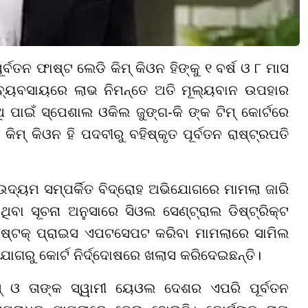
ବତନ ଫାଷ୍ଟ ଲେଡି କିମ୍ କିଓନ ହିଙ୍କୁ ୧ ବର୍ଷ ଓ ୮ ମାସ
ୁ ବ୍ୟବସାୟରେ ଲାଭ ନିମନ୍ତେ ଅତି ମୂଲ୍ୟବାନ ଉପହାର
 ପାଇଁ ସ୍ପେଶାଲ ଓକିଲ ଜୁଙ୍ଗ-କି ଙ୍କ ଟିମ୍ କୋର୍ଟରେ
ମ୍ କିଓନ ହି ପଦବୀରୁ ବହିଷ୍କୃତ ପୂର୍ବତନ ରାଷ୍ଟ୍ରପତି
ଦ୍ୟମ ସମ୍ପର୍କିତ ବିଦ୍ରୋହ ଅଭିଯୋଗରେ ମାମଲା ଜାରି
ିବା ସୂଚନା ଅନୁସାରେ ସିଓଲ ସେଣ୍ଟ୍ରାଲ ଡିଷ୍ଟ୍ରିକ୍ଟ
କୁ ଷ୍ଟକ୍ ପ୍ରାଇସ ଏପଟସେପଟ କରିବା ମାମଲାରେ ସାମିଲ
ଗରୁ କୋର୍ଟ ନିର୍ଦ୍ଦୋଷରେ ଖଲାସ କରିଦେଇଛନ୍ତି।
ମ୍ ଓ ତାଙ୍କ ସ୍ୱାମୀ ୟେଓଲ ଦେଶର ଏପରି ପୂର୍ବତନ