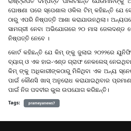
ରାଷ୍ଟ୍ରପତି ଦମ୍ପତ୍ତି ପାଲଟିଛନ୍ତି ଯେଉଁମାନଙ୍କ
ଘୋଷଣା ପରେ ସ୍ପେଶାଲ ଓକିଲ ଟିମ୍ କହିଛନ୍ତି ଯେ 
ଠାରୁ ଏପରି ନିଷ୍ପତ୍ତି ଆଶା କରାଯାଉନଥିଲା। ଅନ୍ୟପଟ
ସାମଗ୍ରୀ ନେବା ଅଭିଯୋଗରେ ୨୦ ମାସ ଜେଲଦଣ୍ଡ ଢେ
ନିଷ୍ପତ୍ତି ନେବେ ।
କୋର୍ଟ କହିଛନ୍ତି ଯେ କିମ୍ ଙ୍କୁ ଜୁଲାଇ ୨୦୨୨ରେ ୟୁନ
ବ୍ୟାଗ୍ ଓ ଏକ ହାଇ-ଏଣ୍ଡ ଗ୍ରାଫ ନେକଲେସ୍ ନେଇଥିବା
କିମ୍ ଙ୍କୁ ଅଧିକାରୀଙ୍କଠାରୁ ମିଳିଥିବା ଏକ ଅନ୍ୟ ସ୍ନେ
ପାଇଁ କୌଣସି ଖାସ୍ ଅନୁରୋଧ କରାଯାଇଥିବାର ପ୍ରମାଣ ମି
ପାଇଁ ନିଜ ପଦବୀର ଭୁଲ ଉପଯୋଗ କରିଛନ୍ତି।
Tags:
prameyanews7