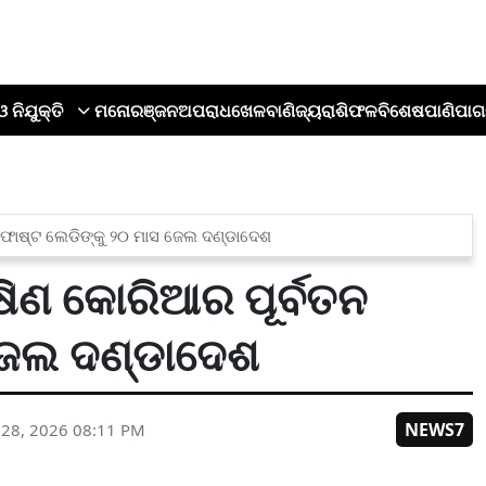
ଓ ନିଯୁକ୍ତି
ମନୋରଞ୍ଜନ
ଅପରାଧ
ଖେଳ
ବାଣିଜ୍ୟ
ରାଶିଫଳ
ବିଶେଷ
ପାଣିପାଗ
 ଫାଷ୍ଟ ଲେଡିଙ୍କୁ ୨୦ ମାସ ଜେଲ ଦଣ୍ଡାଦେଶ
ଷିଣ କୋରିଆର ପୂର୍ବତନ
 ଜେଲ ଦଣ୍ଡାଦେଶ
NEWS7
 28, 2026 08:11 PM