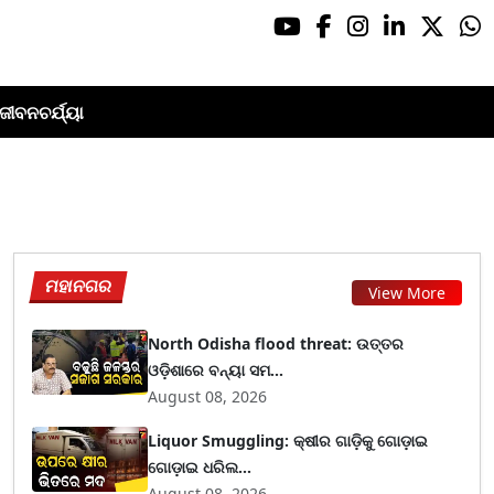
ଜୀବନଚର୍ଯ୍ୟା
ମହାନଗର
View More
North Odisha flood threat: ଉତ୍ତର
ଓଡ଼ିଶାରେ ବନ୍ୟା ସମ...
August 08, 2026
Liquor Smuggling: କ୍ଷୀର ଗାଡ଼ିକୁ ଗୋଡ଼ାଇ
ଗୋଡ଼ାଇ ଧରିଲ...
August 08, 2026