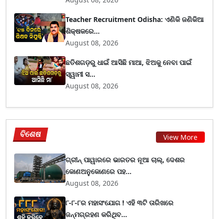
Teacher Recruitment Odisha: ଏଣିକି ଜଣିକିଆ
ଶିକ୍ଷକରେ...
August 08, 2026
ଛତିଶଗଡ଼ରୁ ଧାଇଁ ଆସିଛି ମାଆ, ଝିଅକୁ ନେବା ପାଇଁ
ସ୍ୱାମୀ ସ...
August 08, 2026
ବିଶେଷ
View More
ଗ୍ରୀନ୍ ପାୱାରରେ ଭାରତର ନୂଆ ଚାଲ୍, ଦେଶର
କୋଣଅନୁକୋଣରେ ପହ...
August 08, 2026
୮-୮-୮ର ମହାସଂଯୋଗ ! ଏହି ୩ଟି ତାରିଖରେ
ଜନ୍ମଗ୍ରହଣ କରିଥିବ...