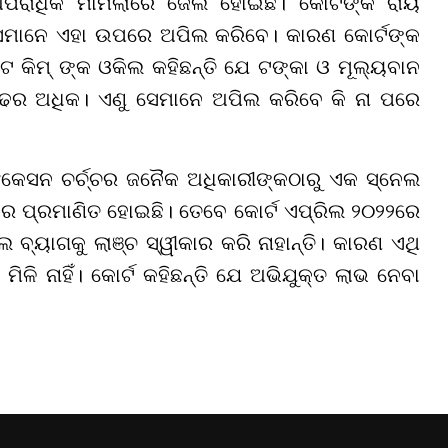
ୁ ଅପରାଧିକ ମାମଲାରେ ଜେଲ ହୋଇଛି। କୋର୍ଟଙ୍କ ରାୟ
ସେମାନେ ଏହା ଉପରେ ଅପିଲ କରିବେ। କାରଣ କୋର୍ଟଙ୍କ
େ କିମ୍ ଙ୍କ ଓକିଲ କହିଛନ୍ତି ଯେ ଟଙ୍କା ଓ ମୂଲ୍ୟବାନ
ର ଅଧିକ। ଏଣୁ ସେମାନେ ଅପିଲ କରିବେ କି ନା ପରେ
ିଫିକେସନ ଚର୍ଚ୍ଚର ଜନୈକ ଅଧିକାରୀଙ୍କଠାରୁ ଏକ ସ୍ନେଲ
ର ପ୍ରମାଣିତ ହୋଇଛି। ତେବେ କୋର୍ଟ ଏପ୍ରିଲ ୨୦୨୨ରେ
ଲ ବ୍ୟାଗକୁ ଲାଞ୍ଚ ସ୍ୱୀକାର କରି ନାହାନ୍ତି। କାରଣ ଏଥି
ଳି ନାହିଁ। କୋର୍ଟ କହିଛନ୍ତି ଯେ ଅଭିଯୁକ୍ତ ଲାଭ ନେବା