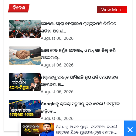
ବିଦେଶ
View More
ଘୋଷଣା ହେଲା ବାଂଲାଦେଶ ରାଷ୍ଟ୍ରପତି ନିର୍ବାଚନ
ତାରିଖ, ଅଗଷ...
August 06, 2026
ଶେଷ ହେବ ହର୍ମୁଜ ଟେନସନ୍, ଓମାନ୍ ସହ ଡିଲ୍ କରି
ମାଲେମାଲ୍...
August 06, 2026
ମସ୍କଙ୍କୁ ପସନ୍ଦ ଆସିଲାନି ନ୍ୟୁୟର୍କ ମେୟରଙ୍କ
ଗ୍ରୋସରୀ ଷ...
August 06, 2026
Googleକୁ ଲାଗିଲା ସବୁଠାରୁ ବଡ଼ ଝଟକା ! କମ୍ପାନି
ଛାଡ଼ିଦେ...
August 06, 2026
×
ଓଡ଼ିଶାକୁ ଆସିବ ପୁଞ୍ଜି, ତିନିଦିନିଆ ଦିଲ୍ଲୀ
ଗସ୍ତରେ ଯିବେ ମୁଖ୍ୟମନ୍ତ୍ରୀ ମୋହନ