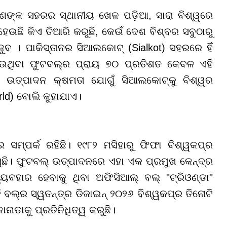
ଣଙ୍କ ସହରର ସ୍ଥାନୀୟ ଖେଳ ପଡ଼ିଆ, ସାରା ବିଶ୍ୱରେ
ଉଛି କିଏ ତିଆରି କରୁଛି, କେଉଁ ଦେଶ ବିଶ୍ବର ସବୁଠାରୁ
 । ପାକିସ୍ତାନର ସିଆଲକୋଟ୍ (Sialkot) ସହରରେ ହିଁ
ଉଥିବା ଫୁଟବଲ୍ର ପ୍ରାୟ ୭୦ ପ୍ରତିଶତ କେବଳ ଏହି
 ଉତ୍ପାଦନ କ୍ଷମତା ଯୋଗୁଁ ସିଆଲକୋଟ୍କୁ ବିଶ୍ୱର
orld) ବୋଲି କୁହାଯାଏ।
ସମ୍ପର୍କ ରହିଛି। ୧୯୮୨ ମସିହାରୁ ଫିଫା ବିଶ୍ୱକପ୍ର
ଛି। ଫୁଟବଲ୍ ଉତ୍ପାଦନରେ ଏହା ଏକ ପ୍ରମୁଖ କେନ୍ଦ୍ର
ୟବହାର ହେବାକୁ ଥିବା ଅଫିସିଆଲ୍ ବଲ୍ "ଟ୍ରିଓଣ୍ଡା"
ି ବଲ୍ର ସ୍ୱତନ୍ତ୍ର ଡିଜାଇନ୍ ୨୦୨୬ ବିଶ୍ୱକପ୍ର ତିନୋଟି
ାକୁ ପ୍ରତିନିଧିତ୍ୱ କରୁଛି।