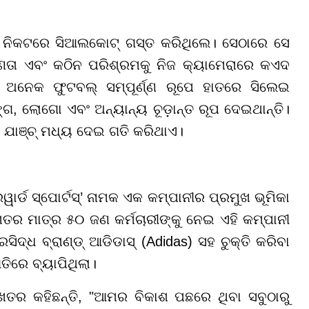
 ନିକଟରେ ସିଆଲକୋଟ୍ ଗସ୍ତ କରିଥିଲେ। ସେଠାରେ ସେ
ଣତା ଏବଂ କଠିନ ପରିଶ୍ରମକୁ ନିଜ କ୍ୟାମେରାରେ କଏଦ
ଅନେକ ଫୁଟବଲ୍ ସମ୍ପୂର୍ଣ୍ଣ ରୂପେ ହାତରେ ସିଲେଇ
, ଲୋଗୋ ଏବଂ ଅନ୍ୟାନ୍ୟ ଚୂଡ଼ାନ୍ତ ରୂପ ଦେଇଥାନ୍ତି।
ତା ଯାଞ୍ଚ୍ ମଧ୍ୟ ଦେଇ ଗତି କରିଥାଏ।
୍ଡ ସ୍ପୋର୍ଟସ୍’ ନାମକ ଏକ କମ୍ପାନୀର ପ୍ରମୁଖ ଭୂମିକା
ଅଖତର ମାତ୍ର ୫୦ ଜଣ କର୍ମଚାରୀଙ୍କୁ ନେଇ ଏହି କମ୍ପାନୀ
ଦ୍ଧ ବ୍ରାଣ୍ଡ୍ ଆଡିଡାସ୍ (Adidas) ସହ ଚୁକ୍ତି କରିବା
ିରେ ବ୍ୟାପିଥିଲା।
ଖତର କହିଛନ୍ତି, "ଆମର ବିକାଶ ପଛରେ ଥିବା ସବୁଠାରୁ