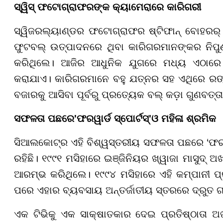
ସ୍ୱିସ୍ ଫଟୋଗ୍ରାଫରଙ୍କ କ୍ୟାମେରାରେ କାରିଗରୀ
ସ୍ୱିଜରଲ୍ୟାଣ୍ଡର ଫଟୋଗ୍ରାଫର ଷ୍ଟିଫାନ୍ ବୋହରର୍
ଫୁଟବଲ୍ ଉତ୍ପାଦନରେ ଥିବା କାରିଗରମାନଙ୍କର ନିପୁ
କରିଥିଲେ। ଆଜିର ଆଧୁନିକ ଯୁଗରେ ମଧ୍ୟ ଏଠାରେ 
କରାଯାଏ। କାରିଗରମାନେ ବହୁ ଯତ୍ନର ସହ ଏଥିରେ ରଙ୍ଗ
ବଜାରକୁ ଆସିବା ପୂର୍ବରୁ ପ୍ରତ୍ୟେକ ବଲ୍ କଡ଼ା ଗୁଣବତ୍
ସଫଳତା ପଛରେ
'
ଫରୱାର୍ଡ ସ୍ପୋର୍ଟସ୍
'
ଓ ମହିଳା ଶ୍ରମିକ
ସିଆଲକୋଟ୍ର ଏହି ବିଶ୍ୱସ୍ତରୀୟ ସଫଳତା ପଛରେ ‘ଫରୱାର
ରହିଛି। ୧୯୯୧ ମସିହାରେ ଇଞ୍ଜିନିୟର ଖ୍ୱାଜା ମାସୁଦ୍ 
ଆରମ୍ଭ କରିଥିଲେ। ୧୯୯୪ ମସିହାରେ ଏହି କମ୍ପାନୀ ପ୍ରସି
ପରେ ଏହାର ବ୍ୟବସାୟ ଅନ୍ତର୍ଜାତୀୟ ସ୍ତରରେ ଦ୍ରୁତ ଗତ
ଏକ ଟିଭିକୁ ଏକ ସାକ୍ଷାତକାର ଦେଇ ପ୍ରତିଷ୍ଠାତା ଅ