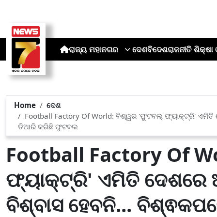
ରାଜ୍ୟ
ମହାନଗର
ଦେଶ
ବିଦେଶ
ରାଜନୀତି
ଶିକ୍ଷା 
Home
ଦେଶ
Football Factory Of World: ବିଶ୍ୱର 'ଫୁଟବଲ୍ ଫ୍ୟାକ୍ଟ୍ରି' ଏମିତ
ତିଆରି କରିଛି ଫୁଟବଲ
Football Factory Of Wo
ଫ୍ୟାକ୍ଟ୍ରି' ଏମିତି ଦେଶରେ
ବିଶ୍ବାସ ହେବନି... ବିଶ୍ଵକପ