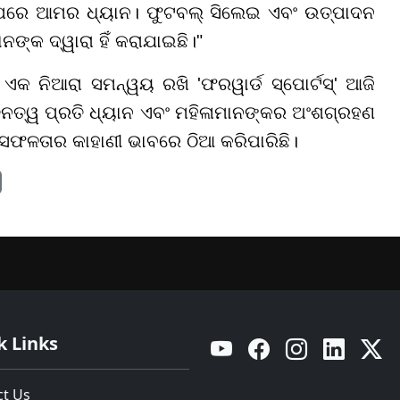
 ଉପରେ ଆମର ଧ୍ୟାନ। ଫୁଟବଲ୍ ସିଲେଇ ଏବଂ ଉତ୍ପାଦନ
ନଙ୍କ ଦ୍ୱାରା ହିଁ କରାଯାଇଛି।"
ଏକ ନିଆରା ସମନ୍ୱୟ ରଖି 'ଫରୱାର୍ଡ ସ୍ପୋର୍ଟସ୍' ଆଜି
ୂତନତ୍ୱ ପ୍ରତି ଧ୍ୟାନ ଏବଂ ମହିଳାମାନଙ୍କର ଅଂଶଗ୍ରହଣ
ସଫଳତାର କାହାଣୀ ଭାବରେ ଠିଆ କରିପାରିଛି।
k Links
YouTube
Facebook
Instagram
Linkedin
Twitt
ct Us