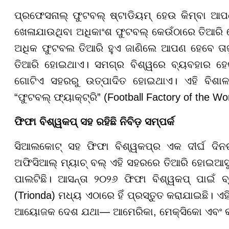
ପ୍ରଫେସନାଲ୍ ଫୁଟବଲ୍ ଷ୍ଟାଡିୟମ୍ ହେଉ କିମ୍ବା ଆପ
ଖେଳାଯାଉଥିବା ଅଧିକାଂଶ ଫୁଟବଲ୍ କେଉଁଠାରେ ତିଆରି ହେ
ଅଧିକ ଫୁଟବଲ ତିଆରି ହୁଏ ଜାଣିଲେ ଆପଣ ହେବେ ତାଜୁବ
ତିଆରି ହୋଇଥାଏ। ସମଗ୍ର ବିଶ୍ୱରେ ବ୍ୟବହାର ହେ
ଗୋଟିଏ ସହରରୁ ଉତ୍ପାଦିତ ହୋଇଥାଏ। ଏହି ବିଶାଳ
“ଫୁଟବଲ୍ ଫ୍ୟାକ୍ଟ୍ରି” (Football Factory of the W
ଫିଫା ବିଶ୍ୱକପ୍ ସହ ରହିଛି ନିବିଡ଼ ସମ୍ପର୍କ
ସିଆଲକୋଟ୍ ସହ ଫିଫା ବିଶ୍ୱକପ୍ର ଏକ ଦୀର୍ଘ ଦିନର 
ଅଫିସିଆଲ୍ ମ୍ୟାଚ୍ ବଲ୍ ଏହି ସହରରେ ତିଆରି ହୋଇଆସୁ
ପାଲଟିଛି। ଆସନ୍ତା ୨୦୨୬ ଫିଫା ବିଶ୍ୱକପ୍ ପାଇଁ ବ୍
(Trionda) ମଧ୍ୟ ଏଠାରେ ହିଁ ପ୍ରସ୍ତୁତ କରାଯାଇଛି। ଏହ
ଆୟୋଜକ ଦେଶ ଯଥା— ଆମେରିକା, ମେକ୍ସିକୋ ଏବଂ କାନାଡ