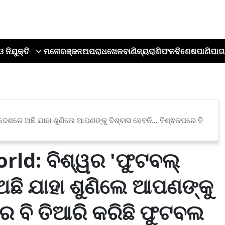
ଓ ନିଯୁକ୍ତି
ମନୋରଞ୍ଜନ
ଅପରାଧ
ଖେଳ
ବାଣିଜ୍ୟ
ରାଶିଫଳ
ବିଶେଷ
ପାଣିପାଗ
ି ଦେଶରେ ଅଛି ଯାହା ଶୁଣିଲେ ଆପଣଙ୍କୁ ବିଶ୍ବାସ ହେବନି... ବିଶ୍ଵକପରେ ବି
rld: ବିଶ୍ୱର 'ଫୁଟବଲ୍
 ଅଛି ଯାହା ଶୁଣିଲେ ଆପଣଙ୍କୁ
ରେ ବି ତିଆରି କରିଛି ଫୁଟବଲ