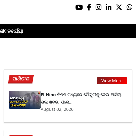
ଜୀବନଚର୍ଯ୍ୟା
ପାଣିପାଗ
View More
El-Nino ବିପଦ ମଧ୍ୟରେ ମୌସୁମୀକୁ ନେଇ ଆସିଲା
ଭଲ ଖବର, ପଜେ...
August 02, 2026