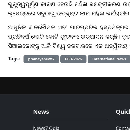
ଗୁରୁତ୍ୱପୂର୍ଣ୍ଣ କାରଣ ହେଉଛି ମହିଳା ସଶକ୍ତୀକରଣ
କ୍ଷେତ୍ରରେ ସବୁଠାରୁ ଉତ୍କୃଷ୍ଟ କାମ ମହିଳା କର୍ମଚାରୀମା
ଆଧୁନିକ ଜ୍ଞାନକୌଶଳ ଏବଂ ପାରମ୍ପରିକ ହସ୍ତଶିଳ୍ପର 
ପ୍ରତିବର୍ଷ କୋଟି କୋଟି ଫୁଟବଲ୍ ଉତ୍ପାଦନ କରୁଛି। ନ
ସିଆଲକୋଟ୍କୁ ଆଜି ବିଶ୍ୱ ଦରବାରରେ ଏକ ଅଦ୍ୱିତୀୟ 
Tags:
prameyanews7
FIFA 2026
International News
News
Quic
News7 Odia
Conta