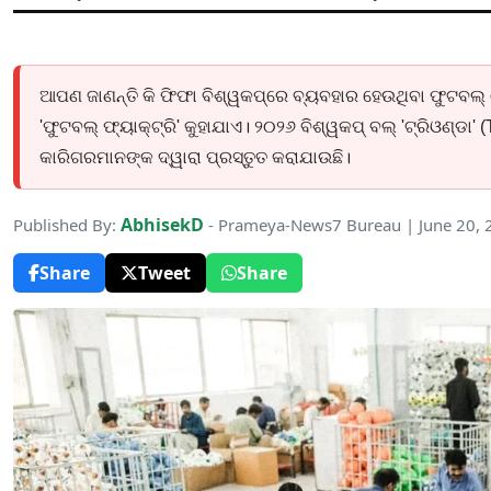
ଆପଣ ଜାଣନ୍ତି କି ଫିଫା ବିଶ୍ୱକପ୍‌ରେ ବ୍ୟବହାର ହେଉଥିବା ଫୁଟବଲ୍ 
'ଫୁଟବଲ୍ ଫ୍ୟାକ୍ଟ୍ରି' କୁହାଯାଏ। ୨୦୨୬ ବିଶ୍ୱକପ୍ ବଲ୍ 'ଟ୍ରିଓଣ୍ଡା'
କାରିଗରମାନଙ୍କ ଦ୍ୱାରା ପ୍ରସ୍ତୁତ କରାଯାଉଛି।
AbhisekD
Published By:
- Prameya-News7 Bureau | June 20,
Share
Tweet
Share