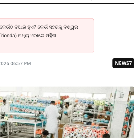
କେଉଁଠି ତିଆରି ହୁଏ? କେଉଁ ସହରକୁ ବିଶ୍ୱର
 (Trionda) ମଧ୍ୟ ଏଠାରେ ମହିଳା
NEWS7
 2026 06:57 PM