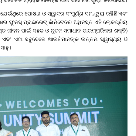
। ଯେଉଁଥିରେ ପୋଷଣ ଓ ସ୍ୱାଦର ସଂପୂର୍ଣ୍ଣ ସମନ୍ୱୟ ରହିଛି ଏବଂ
ଷର ଫୁଡସ୍ ପ୍ରାଇଭେଟ୍ ଲିମିଟେଡର ଅଧିନସ୍ତ ଏହି ଲୋକପ୍ରିୟ
୍ୟସ୍ତ ଜୀବନ ପାଇଁ ସହଜ ଓ ନୂତନ ସମାଧାନ ପାରମ୍ପରିକତା ଶକ୍ତି)
 ଏବଂ ଏହା ସବୁବେଳେ ଖାଉଟିମାନଙ୍କ ଉତ୍ତମ ସ୍ୱାସ୍ଥ୍ୟ ଓ
ସାହୁ।