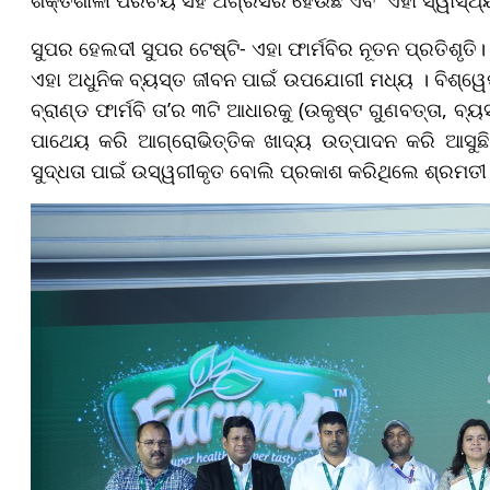
ସୁପର ହେଲଦୀ ସୁପର ଟେଷ୍ଟି- ଏହା ଫାର୍ମବିର ନୂତନ ପ୍ରତିଶୃତି
ଏହା ଅଧୁନିକ ବ୍ୟସ୍ତ ଜୀବନ ପାଇଁ ଉପଯୋଗୀ ମଧ୍ୟ । ବିଶ୍ୱେ
ବ୍ରାଣ୍ଡ ଫାର୍ମବି ତା’ର ୩ଟି ଆଧାରକୁ (ଉକୃଷ୍ଟ ଗୁଣବତ୍ତା, ବ
ପାଥେୟ କରି ଆଗ୍ରୋଭିତ୍ତିକ ଖାଦ୍ୟ ଉତ୍ପାଦନ କରି ଆସୁଛି
ସୁଦ୍ଧତା ପାଇଁ ଉସ୍ୱଗୀକୃତ ବୋଲି ପ୍ରକାଶ କରିଥିଲେ ଶ୍ରମତୀ 