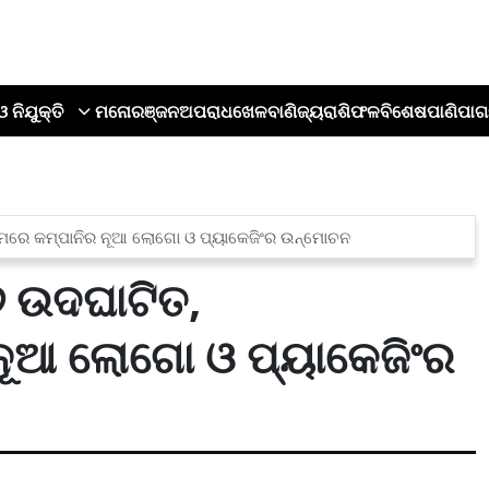
ଓ ନିଯୁକ୍ତି
ମନୋରଞ୍ଜନ
ଅପରାଧ
ଖେଳ
ବାଣିଜ୍ୟ
ରାଶିଫଳ
ବିଶେଷ
ପାଣିପାଗ
ୟକ୍ରମରେ କମ୍ପାନିର ନୂଆ ଲୋଗୋ ଓ ପ୍ୟାକେଜିଂର ଉନ୍ମୋଚନ
୦୨୬ ଉଦଘାଟିତ,
ନୂଆ ଲୋଗୋ ଓ ପ୍ୟାକେଜିଂର