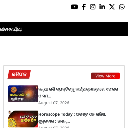
ଜୀବନଚର୍ଯ୍ୟା
ରାଶିଫଳ
View More
କନ୍ୟା ରାଶି ବ୍ୟକ୍ତିଙ୍କୁ କାର୍ଯ୍ୟକ୍ଷେତ୍ରରେ ସଫଳତା
ଓ ସମ...
August 07, 2026
Horoscope Today : ଅଗଷ୍ଟ ୦୭ ତାରିଖ,
ଶୁକ୍ରବାର ; ଜାଣନ୍...
August 07, 2026