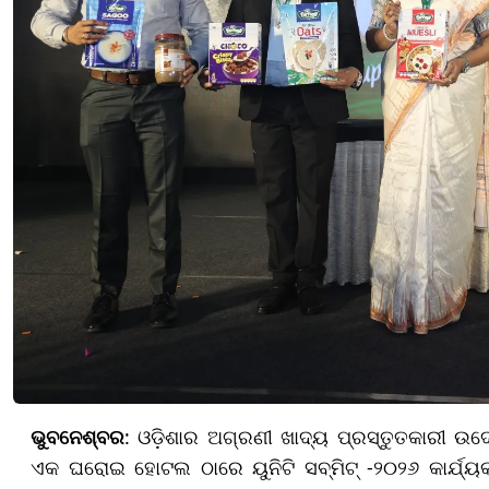
ଭୁବନେଶ୍ବର
: ଓଡ଼ିଶାର ଅଗ୍ରଣୀ ଖାଦ୍ୟ ପ୍ରସ୍ତୁତକାରୀ ଉଦ
ଏକ ଘରୋଇ ହୋଟଲ ଠାରେ ୟୁନିଟି ସବ୍‌ମିଟ୍ -୨୦୨୬ କାର୍ଯ୍ୟ