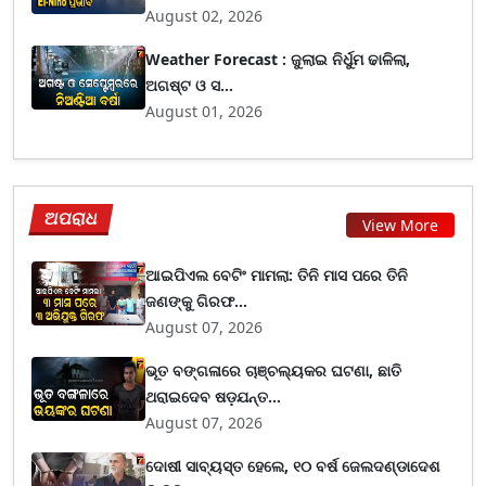
August 02, 2026
Weather Forecast : ଜୁଲାଇ ନିର୍ଧୁମ ଢାଳିଲା,
ଅଗଷ୍ଟ ଓ ସ...
August 01, 2026
ଅପରାଧ
View More
ଆଇପିଏଲ ବେଟିଂ ମାମଲା: ତିନି ମାସ ପରେ ତିନି
ଜଣଙ୍କୁ ଗିରଫ...
August 07, 2026
ଭୂତ ବଙ୍ଗଳାରେ ଚାଞ୍ଚଲ୍ୟକର ଘଟଣା, ଛାତି
ଥରାଇଦେବ ଷଡ଼ଯନ୍ତ...
August 07, 2026
ଦୋଷୀ ସାବ୍ୟସ୍ତ ହେଲେ, ୧୦ ବର୍ଷ ଜେଲଦଣ୍ଡାଦେଶ