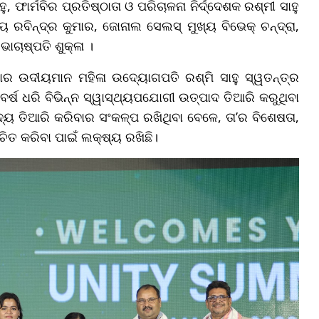
, ଫାର୍ମବିର ପ୍ରତିଷ୍ଠାତା ଓ ପରିଚାଳନା ନିର୍ଦ୍ଦେଶକ ରଶ୍ମୀ ସାହୁ
ରବିନ୍ଦ୍ର କୁମାର, ଜୋନାଲ ସେଲସ୍ ମୁଖ୍ୟ ବିଭେକ୍ ଚନ୍ଦ୍ରା,
ଚାଷ୍ପତି ଶୁକ୍ଳା ।
ିଶାର ଉଦୀୟମାନ ମହିଳା ଉଦ୍ୟୋଗପତି ରଶ୍ମି ସାହୁ ସ୍ୱତନ୍ତ୍ର
୍ଷ ଧରି ବିଭିନ୍ନ ସ୍ୱାସ୍ଥ୍ୟପଯୋଗୀ ଉତ୍ପାଦ ତିଆରି କରୁଥିବା
ଦ୍ୟ ତିଆରି କରିବାର ସଂକଳ୍ପ ରଖିଥିବା ବେଳେ, ତା’ର ବିଶେଷତା,
ିତ କରିବା ପାଇଁ ଲକ୍ଷ୍ୟ ରଖିଛି।