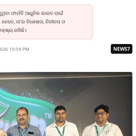
ୁଥିବା ଫାର୍ମବି ଆଧୁନିକ ଭାରତ ପାଇଁ
 ବେଳେ, ତା’ର ବିଶେଷତା, ନିବୀନତା ଓ
କ୍ଷ୍ୟ ରଖିଛି।
NEWS7
2026 10:59 PM