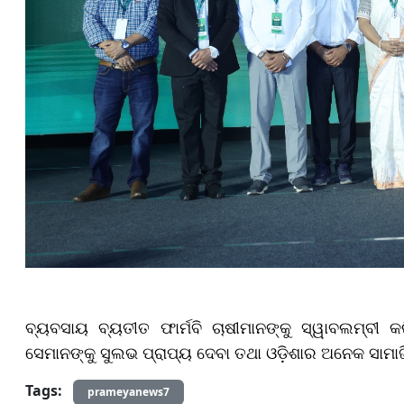
ବ୍ୟବସାୟ ବ୍ୟତୀତ ଫାର୍ମବି ଚାଷୀମାନଙ୍କୁ ସ୍ୱାବଲମ୍ବୀ କ
ସେମାନଙ୍କୁ ସୁଲଭ ପ୍ରାପ୍ୟ ଦେବା ତଥା ଓଡ଼ିଶାର ଅନେକ ସାମାଜି
Tags:
prameyanews7