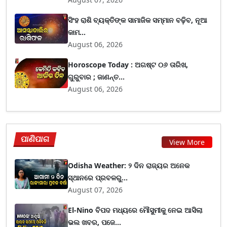
ସିଂହ ରାଶି ବ୍ୟକ୍ତିଙ୍କ ସାମାଜିକ ସମ୍ମାନ ବଢ଼ିବ, ନୂଆ
କାମ...
August 06, 2026
Horoscope Today : ଅଗଷ୍ଟ ୦୬ ତାରିଖ,
ଗୁରୁବାର ; ଜାଣନ୍ତ...
August 06, 2026
ପାଣିପାଗ
View More
Odisha Weather: ୨ ଦିନ ରାଜ୍ୟର ଅନେକ
ସ୍ଥାନରେ ପ୍ରବଳରୁ...
August 07, 2026
El-Nino ବିପଦ ମଧ୍ୟରେ ମୌସୁମୀକୁ ନେଇ ଆସିଲା
ଭଲ ଖବର, ପଜେ...