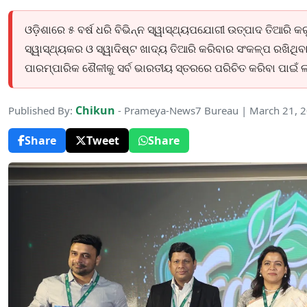
ଓଡ଼ିଶାରେ ୫ ବର୍ଷ ଧରି ବିଭିନ୍ନ ସ୍ୱାସ୍ଥ୍ୟପଯୋଗୀ ଉତ୍ପାଦ ତିଆରି କର
ସ୍ୱାସ୍ଥ୍ୟକର ଓ ସ୍ୱାଦିଷ୍ଟ ଖାଦ୍ୟ ତିଆରି କରିବାର ସଂକଳ୍ପ ରଖିଥିବା
ପାରମ୍ପାରିକ ଶୈଳୀକୁ ସର୍ବ ଭାରତୀୟ ସ୍ତରରେ ପରିଚିତ କରିବା ପାଇଁ ଲ
Chikun
Published By:
- Prameya-News7 Bureau | March 21, 
Share
Tweet
Share