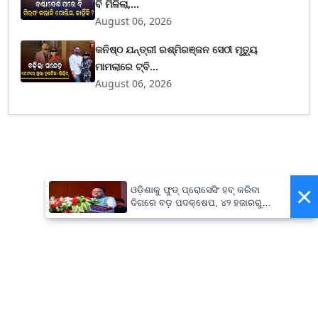
ବି ମିଳିଲା,...
August 06, 2026
କନିଷ୍ଠ ଯନ୍ତ୍ରୀ ରଶ୍ମିରଞ୍ଜନ ସେଠୀ ମୃତ୍ୟୁ
ମାମଲାରେ ଟ୍ବି...
August 06, 2026
×
ଓଡ଼ିଶାକୁ ଫୁଡ୍ ପ୍ରୋସେସିଂ ହବ୍ କରିବା
ଦିଗରେ ବଡ଼ ପଦକ୍ଷେପ, ୪୨ ହଜାରରୁ
ଅଧିକ ନିଯୁକ୍ତି ସୁଯୋଗ