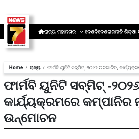
ରାଜ୍ୟ
ମହାନଗର
ଦେଶ
ବିଦେଶ
ରାଜନୀତି
ଶିକ୍ଷା 
Home
ରାଜ୍ୟ
ଫାର୍ମବି ୟୁନିଟି ସବ୍‌ମିଟ୍ -୨୦୨୬ ଉଦଘାଟିତ, କାର୍ଯ୍
ଫାର୍ମବି ୟୁନିଟି ସବ୍‌ମିଟ୍ -୨
କାର୍ଯ୍ୟକ୍ରମରେ କମ୍ପାନିର 
ଉନ୍ମୋଚନ