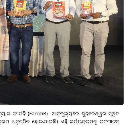
୍ୟୋଗ ଫାର୍ମବି (FarrmB) ଆନୁକୂଲ୍ୟରେ ଭୁବନେଶ୍ୱର ସ୍ଥିତ
କ୍ରମ ଅନୁଷ୍ଠିତ ହୋଇଯାଇଛି। ଏହି କର୍ଯ୍ୟକ୍ରମକୁ ଉଦଘାଟନ