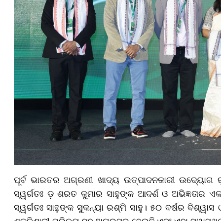
ପୂର୍ବ ଭାରତର ଅଗ୍ରଣୀ ଖାଦ୍ୟ ଉତ୍ପାଦନକାରୀ ଉଦ୍ୟୋଗ ରୁ
ସ୍ୱର୍ଗତଃ ଡ଼ ଶରତ କୁମାର ସାହୁଙ୍କ ଆଦର୍ଶ ଓ ଅଭିଜ୍ଞତାର ଏ
ସ୍ୱର୍ଗତଃ ସାହୁଙ୍କ ସୁକନ୍ୟା ରଶ୍ମି ସାହୁ। ୫୦ ବର୍ଷର ବିଶ୍ୱ
ଶକ୍ତିଶାଳୀ ପରିଚୟ ସହ ଅଗ୍ରସର ହେଉଛି ଏବଂ ଏହା ସ୍ୱାସ୍ଥ୍ୟ 