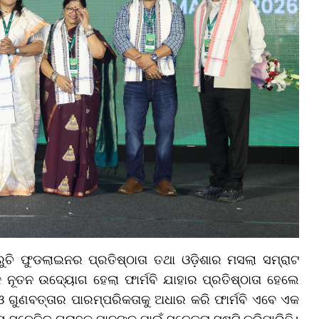
ଚି ଫୁଡଲାଇନର ପ୍ରତିଷ୍ଠାତା ତଥା ଓଡ଼ିଶାର ମସଲା ସମ୍ରାଟ
କ ନୂତନ ଉଦ୍ୟୋଗ ହେଲା ଫାର୍ମବି ଯାହାର ପ୍ରତିଷ୍ଠାତା ହେଲେ
ାସ ଓ ଗୁଣବତ୍ତାର ପାରମ୍ପରିକତାକୁ ଅଧାର କରି ଫାର୍ମବି ଏବେ ଏକ
ସଚେତିତ ଗ୍ରାହକ ମାନଙ୍କ ପାଇଁ ସଚେତନା ସୃଷ୍ଟି କରିପାରିଛି।