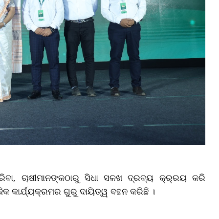
ରିବା, ଚାଷୀମାନଙ୍କଠାରୁ ସିଧା ସଳଖ ଦ୍ରବ୍ୟ କ୍ର୍ରୟ କରି
କ କାର୍ଯ୍ୟକ୍ରମର ଗୁରୁ ଦାୟିତ୍ୱ ବହନ କରିଛି ।