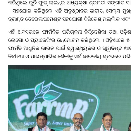
କରିଥିଲେ ରୁଚି ଫୁଡ୍ ଲାଇନ୍‌ର ଅଧ୍ୟକ୍ଷା ଶ୍ରମତୀ ସଙ୍ଗୀତା ସାହୁ
। ସହଯୋଗ କରିଥିଲେ ଏହି ଅନୁଷ୍ଠାନର ଜାତୀୟ ସେଲ୍ସ ମୁଖ୍ୟ 
ବ୍ରାଣ୍ଡ ଡେଭେଲପମେଣ୍ଟ ସହଯୋଗୀ ବିଜିତେଶ୍ ମଲ୍ଲିକ ଏବଂ ଭା
ଏହି ଅବସରରେ ଫାର୍ମବିର ପରିଚାଳନା ନିର୍ଦ୍ଦେଶିକା ତଥା ଓଡ଼
ଲୋଗୋ ଓ ପ୍ୟାକେଜିଂର ଉନ୍ମୋଚନ କରିଥିଲେ । ଓଡ଼ିଶାରେ ୫ ବର
ଫାର୍ମବି ଆଧୁନିକ ଭାରତ ପାଇଁ ସ୍ୱାସ୍ଥ୍ୟକର ଓ ସ୍ୱାଦିଷ୍ଟ ଖା
ନିବୀନତା ଓ ପାରମ୍ପାରିକ ଶୈଳୀକୁ ସର୍ବ ଭାରତୀୟ ସ୍ତରରେ ପରିଚ