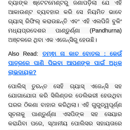
ବ୍ୟାଙ୍କ ଷ୍ଟେଟମେଣ୍ଟରୁ ଜଣାପଡ଼ିଲା ଯେ ଏହି
ଆକାଉଣ୍ଟ ବ୍ୟବହାର କରି ସେ ନିୟମିତ ଭାବେ
ଗ୍ୟାସ୍ ରିଫିଲ୍ କରାଉଛନ୍ତି ଏବଂ ଏହି ଏଲପିଜି ବୁକିଂ
ମଧ୍ୟପ୍ରଦେଶର ପାଣ୍ଡୁର୍ଣ୍ଣା (Pandhurna)
ଅଞ୍ଚଳରେ ଥିବା ଏକ ଏଜେନ୍ସିରୁ ହେଉଛି।
Also Read:
ତମ୍ଵା ନା କାଚ ବୋତଲ : କେଉଁ
ପାତ୍ରରେ ପାଣି ପିଇବା ଆପଣଙ୍କ ପାଇଁ ଅଧିକ
ଲାଭଦାୟକ?
ପୋଲିସ୍ ତୁରନ୍ତ ସେହି ଗ୍ୟାସ୍ ଏଜେନ୍ସି ସହ
ଯୋଗାଯୋଗ କରି ସିଲିଣ୍ଡର ଡେଲିଭରୀ ହେଉଥିବା
ଘରର ଠିକଣା ବାହାର କରିଥିଲା। ଏହି ଗୁରୁତ୍ୱପୂର୍ଣ୍ଣ
ସୂଚନାକୁ ପାଣ୍ଡୁର୍ଣ୍ଣା ଏସପିଙ୍କ ସହ ସେୟାର
କରାଯିବା ପରେ, ସ୍ଥାନୀୟ ପୋଲିସର ସହାୟତାରେ