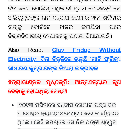
ଦିନ ଜଣେ ପୋଲିସ୍ ଅଧିକାରୀ ସୂଚନା ଦେଇଛନ୍ତି ଯେ
ଅଭିଯୁକ୍ତଙ୍କ ନାମ ସନ୍ଦୀପ ତୋମାର ଏବଂ ଶନିବାର
ତାଙ୍କୁ କୋର୍ଟରେ ହାଜର କରାଯିବା ପରେ
ବିଚାରବିଭାଗୀୟ ହେପାଜତକୁ ପଠାଇ ଦିଆଯାଇଛି।
Also Read:
Clay Fridge Without
Electricity: ବିନା ବିଜୁଳିରେ ଚାଲୁଛି 'ମାଟି ଫ୍ରିଜ୍',
ସାଧାରଣ କୁମ୍ଭାରଙ୍କ ନିଆରା ଉଦ୍ଭାବନ
ହତ୍ୟାକାଣ୍ଡର ପୃଷ୍ଠଭୂମି: ଆତ୍ମହତ୍ୟାର ରୂପ
ଦେବାକୁ ହୋଇଥିଲା ଚେଷ୍ଟା
୨୦୧୩ ମସିହାରେ ସନ୍ଦୀପ ତୋମାର ପଞ୍ଜାବର
ଆବୋହର କ୍ୟାଣ୍ଟନମେଣ୍ଟ ଠାରେ କାର୍ଯ୍ୟରତ
ଥିଲେ। ସେହି ସମୟରେ ସେ ନିଜ ପତ୍ନୀ ଶ୍ୱେତା