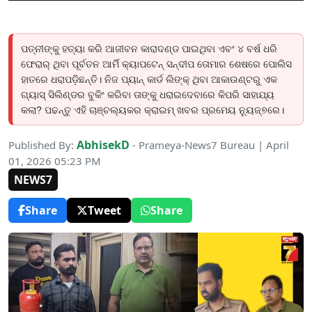
ପତ୍ନୀଙ୍କୁ ହତ୍ୟା କରି ଆଜୀବନ କାରାଦଣ୍ଡ ପାଇଥିବା ଏବଂ ୪ ବର୍ଷ ଧରି
ଫେରାର୍ ଥିବା ପୂର୍ବତନ ଆର୍ମି କ୍ୟାପଟେନ୍ ସନ୍ଦୀପ ତୋମାର ଶେଷରେ ପୋଲିସ
ହାତରେ ଧରାପଡ଼ିଛନ୍ତି। ନିଜ ପ୍ୟାନ୍ କାର୍ଡ ଲିଙ୍କ୍ ଥିବା ଆକାଉଣ୍ଟରୁ ଏକ
ଗ୍ୟାସ୍ ସିଲିଣ୍ଡର ବୁକିଂ କରିବା ତାଙ୍କୁ ଧରାଇଦେବାରେ କିପରି ସାହାଯ୍ୟ
କଲା? ପଢନ୍ତୁ ଏହି ଚାଞ୍ଚଲ୍ୟକର କ୍ରାଇମ୍ ଖବର ପ୍ରମେୟ ନ୍ୟୁଜ୍୭ରେ।
AbhisekD
Published By:
- Prameya-News7 Bureau | April
01, 2026 05:23 PM
NEWS7
Share
Tweet
Share