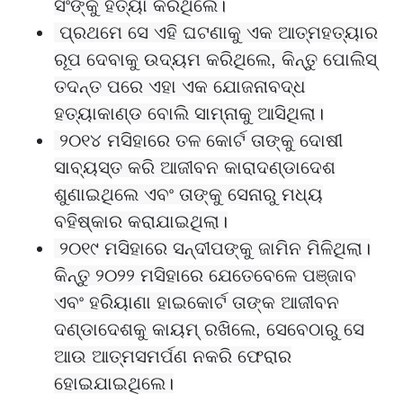
ସିଂଙ୍କୁ ହତ୍ୟା କରିଥିଲେ।
ପ୍ରଥମେ ସେ ଏହି ଘଟଣାକୁ ଏକ ଆତ୍ମହତ୍ୟାର
ରୂପ ଦେବାକୁ ଉଦ୍ୟମ କରିଥିଲେ, କିନ୍ତୁ ପୋଲିସ୍
ତଦନ୍ତ ପରେ ଏହା ଏକ ଯୋଜନାବଦ୍ଧ
ହତ୍ୟାକାଣ୍ଡ ବୋଲି ସାମ୍ନାକୁ ଆସିଥିଲା।
୨୦୧୪ ମସିହାରେ ତଳ କୋର୍ଟ ତାଙ୍କୁ ଦୋଷୀ
ସାବ୍ୟସ୍ତ କରି ଆଜୀବନ କାରାଦଣ୍ଡାଦେଶ
ଶୁଣାଇଥିଲେ ଏବଂ ତାଙ୍କୁ ସେନାରୁ ମଧ୍ୟ
ବହିଷ୍କାର କରାଯାଇଥିଲା।
୨୦୧୯ ମସିହାରେ ସନ୍ଦୀପଙ୍କୁ ଜାମିନ ମିଳିଥିଲା।
କିନ୍ତୁ ୨୦୨୨ ମସିହାରେ ଯେତେବେଳେ ପଞ୍ଜାବ
ଏବଂ ହରିୟାଣା ହାଇକୋର୍ଟ ତାଙ୍କ ଆଜୀବନ
ଦଣ୍ଡାଦେଶକୁ କାୟମ୍ ରଖିଲେ, ସେବେଠାରୁ ସେ
ଆଉ ଆତ୍ମସମର୍ପଣ ନକରି ଫେରାର
ହୋଇଯାଇଥିଲେ।