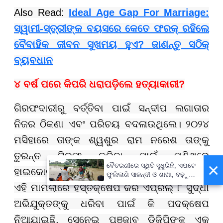
Also Read:
Ideal Age Gap For Marriage:
ସ୍ୱାମୀ-ସ୍ତ୍ରୀଙ୍କ ବୟସରେ କେତେ ଫରକ୍ ରହିଲେ
ବୈବାହିକ ଜୀବନ ସୁଖମୟ ହୁଏ? ଜାଣନ୍ତୁ ସଠିକ୍
ବ୍ୟବଧାନ
୪ ବର୍ଷ ପରେ କିପରି ଧରାପଡ଼ିଲେ ହତ୍ୟାକାରୀ
?
ଗିରଫଦାରୀରୁ ବର୍ତ୍ତିବା ପାଇଁ ସନ୍ଦୀପ ଲଗାତାର
ନିଜର ଠିକଣା ଏବଂ ପରିଚୟ ବଦଳାଉଥିଲେ। ୨୦୨୪
ମସିହାରେ ତାଙ୍କ ଶ୍ୱଶୁର ରାମ ନରେଶ ତାଙ୍କୁ
ତୁରନ୍ତ ଗିରଫ କରିବା ପାଇଁ ପୁଣିଥରେ
×
ବୈତରଣୀରେ ସ୍ଥିତି ସୁଧୁରିନି, ଏପଟେ
ହାଇକୋର୍ଟଙ୍କ ଦ୍ୱାରସ୍ଥ ହୋଇଥିଲେ। ହାଇକୋର୍ଟ
ଫୁଲିଲାଣି ସାଳନ୍ଦୀ ଓ ଶାଖା, ବଢ଼ୁଛି
ବନ୍ୟା ଭୟ
ଏହି ମାମଲାରେ ହସ୍ତକ୍ଷେପ କରି ଏପ୍ରିଲ୍ ୮ ସୁଦ୍ଧା
ଅଭିଯୁକ୍ତଙ୍କୁ ଧରିବା ପାଇଁ କି ପଦକ୍ଷେପ
ନିଆଯାଇଛି, ସେନେଇ ପଞ୍ଜାବ ଡିଜିପିଙ୍କୁ ଏକ