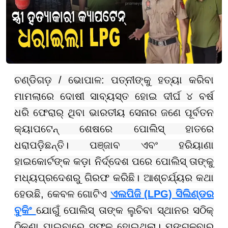
ଚଣ୍ଡିଗଡ଼ / ଭୋପାଳ: ପତ୍ନୀଙ୍କୁ ହତ୍ୟା କରିବା
ମାମଲାରେ ଦୋଷୀ ସାବ୍ୟସ୍ତ ହୋଇ ଦୀର୍ଘ ୪ ବର୍ଷ
ଧରି ଫେରାର୍ ଥିବା ଭାରତୀୟ ସେନାର ଜଣେ ପୂର୍ବତନ
କ୍ୟାପଟେନ୍ ଶେଷରେ ପୋଲିସ୍ ହାତରେ
ଧରାପଡ଼ିଛନ୍ତି। ପଞ୍ଜାବ ଏବଂ ହରିୟାଣା
ହାଇକୋର୍ଟଙ୍କ କଡ଼ା ନିର୍ଦ୍ଦେଶ ପରେ ପୋଲିସ୍ ତାଙ୍କୁ
ମଧ୍ୟପ୍ରଦେଶରୁ ଗିରଫ କରିଛି। ଆଶ୍ଚର୍ଯ୍ୟର କଥା
ହେଉଛି, କେବଳ ଗୋଟିଏ
ଏଲପିଜି (LPG) ସିଲିଣ୍ଡର
ବୁକିଂ
ଯୋଗୁଁ ପୋଲିସ୍ ତାଙ୍କ ଲୁଚିବା ସ୍ଥାନର ସଠିକ୍
ଠିକଣା ପାଇବାରେ ସଫଳ ହୋଇଥିଲା। ମଙ୍ଗଳବାର