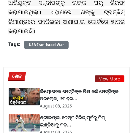
ଅଭିଯୁକ୍ତ ସନ୍ଦୀପଙ୍କୁ ତାଙ୍କ ଘରୁ ଗିରଫ
କରାଯାଇଥିଲା। ଏହାପରେ ତାଙ୍କୁ ଟ୍ରାଞ୍ଜିଟ୍
ରିମାଣ୍ଡରେ ଫାଜିଲକା ଅଣାଯାଇ କୋର୍ଟରେ ହାଜର
କରାଯାଇଛି।
Tags:
USA-Iran-Israel War
ଖେଳ
View More
ଲିୟୋନେଲ ମେସ୍ସିଙ୍କ ପିତା ଜର୍ଜ ମେସ୍ସିଙ୍କ
ପରଲୋକ, ୬୮ ବର...
August 08, 2026
ଶ୍ରୀଲଙ୍କା ଟେଷ୍ଟ ସିରିଜ୍‌ ପୂର୍ବରୁ ଟିମ୍‌
ଇଣ୍ଡିଆକୁ ବଡ଼...
August 08, 2026