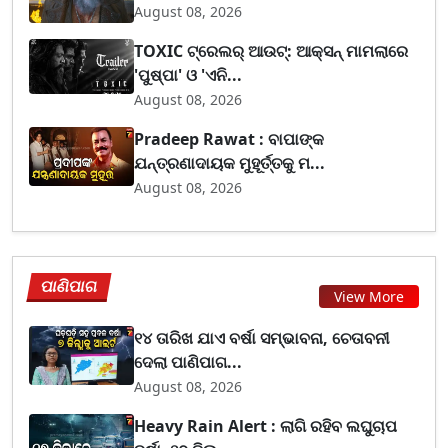
August 08, 2026
TOXIC ଟ୍ରେଲର୍ ଆଉଟ୍: ଆକ୍ସନ୍ ମାମଲାରେ
'ପୁଷ୍ପା' ଓ 'ଏନି...
August 08, 2026
Pradeep Rawat : ବାପାଙ୍କ
ଯନ୍ତ୍ରଣାଦାୟକ ମୁହୂର୍ତ୍ତକୁ ମ...
August 08, 2026
ପାଣିପାଗ
View More
୧୪ ତାରିଖ ଯାଏ ବର୍ଷା ସମ୍ଭାବନା, ଚେତାବନୀ
ଦେଲା ପାଣିପାଗ...
August 08, 2026
Heavy Rain Alert : ଲାଗି ରହିବ ଲଘୁଚାପ