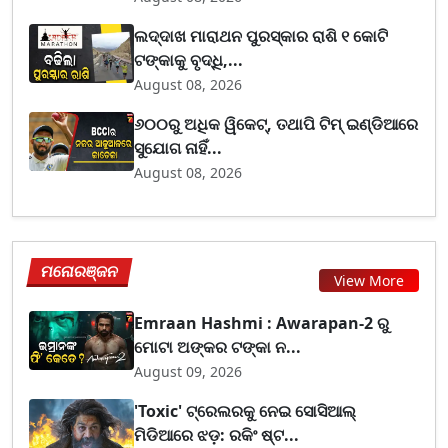
ଲଦ୍ଦାଖ ମାରାଥନ ପୁରସ୍କାର ରାଶି ୧ କୋଟି
ଟଙ୍କାକୁ ବୃଦ୍ଧି,...
August 08, 2026
୬୦୦ରୁ ଅଧିକ ୱିକେଟ୍, ତଥାପି ଟିମ୍ ଇଣ୍ଡିଆରେ
ସୁଯୋଗ ନାହିଁ...
August 08, 2026
ମନୋରଞ୍ଜନ
View More
Emraan Hashmi : Awarapan-2 ରୁ
ମୋଟା ଅଙ୍କର ଟଙ୍କା ନ...
August 09, 2026
'Toxic' ଟ୍ରେଲରକୁ ନେଇ ସୋସିଆଲ୍
ମିଡିଆରେ ଝଡ଼: ରକିଂ ଷ୍ଟ...