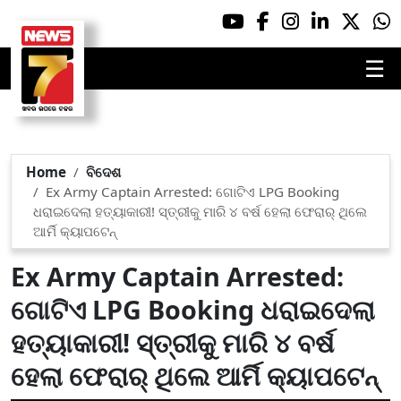
☰
Home
ବିଦେଶ
Ex Army Captain Arrested: ଗୋଟିଏ LPG Booking
ଧରାଇଦେଲା ହତ୍ୟାକାରୀ! ସ୍ତ୍ରୀକୁ ମାରି ୪ ବର୍ଷ ହେଲା ଫେରାର୍ ଥିଲେ
ଆର୍ମି କ୍ୟାପଟେନ୍
Ex Army Captain Arrested:
ଗୋଟିଏ LPG Booking ଧରାଇଦେଲା
ହତ୍ୟାକାରୀ! ସ୍ତ୍ରୀକୁ ମାରି ୪ ବର୍ଷ
ହେଲା ଫେରାର୍ ଥିଲେ ଆର୍ମି କ୍ୟାପଟେନ୍