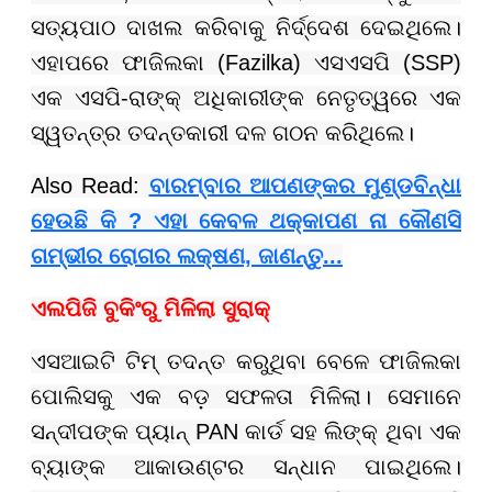
ସତ୍ୟପାଠ ଦାଖଲ କରିବାକୁ ନିର୍ଦ୍ଦେଶ ଦେଇଥିଲେ।
ଏହାପରେ ଫାଜିଲକା (Fazilka) ଏସଏସପି (SSP)
ଏକ ଏସପି-ରାଙ୍କ୍ ଅଧିକାରୀଙ୍କ ନେତୃତ୍ୱରେ ଏକ
ସ୍ୱତନ୍ତ୍ର ତଦନ୍ତକାରୀ ଦଳ ଗଠନ କରିଥିଲେ।
Also Read:
ବାରମ୍ବାର ଆପଣଙ୍କର ମୁଣ୍ଡବିନ୍ଧା
ହେଉଛି କି ? ଏହା କେବଳ ଥକ୍କାପଣ ନା କୌଣସି
ଗମ୍ଭୀର ରୋଗର ଲକ୍ଷଣ, ଜାଣନ୍ତୁ...
ଏଲପିଜି ବୁକିଂରୁ ମିଳିଲା ସୁରାକ୍
ଏସଆଇଟି ଟିମ୍ ତଦନ୍ତ କରୁଥିବା ବେଳେ ଫାଜିଲକା
ପୋଲିସକୁ ଏକ ବଡ଼ ସଫଳତା ମିଳିଲା। ସେମାନେ
ସନ୍ଦୀପଙ୍କ ପ୍ୟାନ୍ PAN କାର୍ଡ ସହ ଲିଙ୍କ୍ ଥିବା ଏକ
ବ୍ୟାଙ୍କ ଆକାଉଣ୍ଟର ସନ୍ଧାନ ପାଇଥିଲେ।