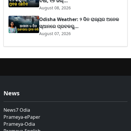
ବର୍ଷା, ୧୭ ଜିଲ୍...
August 08, 2026
Odisha Weather: ୨ ଦିନ ରାଜ୍ୟର ଅନେକ
ସ୍ଥାନରେ ପ୍ରବଳରୁ...
August 07, 2026
News
News7 Odia
Prameya-ePaper
Prameya-Odia