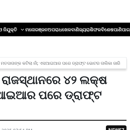
ଓ ନିଯୁକ୍ତି
ମନୋରଞ୍ଜନ
ଅପରାଧ
ଖେଳ
ବାଣିଜ୍ୟ
ରାଶିଫଳ
ବିଶେଷ
ପାଣିପାଗ
ମତଦାତାଙ୍କ କଟିଲା ନାଁ; ଏସଆଇଆର ପରେ ଡ୍ରାଫ୍ଟ ଭୋଟର ତାଲିକା ଜାରି
 ରାଜସ୍ଥାନରେ ୪୨ ଲକ୍ଷ
ଏସଆଇଆର ପରେ ଡ୍ରାଫ୍ଟ