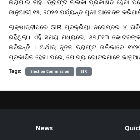
କରାଯାଇ ନାହିଁ। ଡ୍ରାଫ୍ଟ ତାଲିକା ପ୍ରକାଶିତ ହେବା
ଜାନୁଆରୀ ୧୫, ୨୦୨୬ ପର୍ଯ୍ୟନ୍ତ ପୁନଃ ଆବେଦନ କରିପାର
ଲାକ୍ଷାଦ୍ବୀପରେ SIR ପ୍ରକ୍ରିୟା ନଭେମ୍ବର ୪ ତାର
ରହିଥିଲା। ଏହି ସମୟ ମଧ୍ୟରେ, ୫୭,୮୧୩ ଭୋଟରଙ୍
କରିଛନ୍ତି । ଅର୍ଥାତ୍ ନୂତନ ଡ୍ରାଫ୍ଟ ତାଲିକାରେ ୧
ପ୍ରକାଶିତ ହେବା ପରେ, ଯୋଗ୍ୟ ଭୋଟରମାନେ ଜାନୁଆରୀ
Tags:
Election Commission
SIR
News
Quic