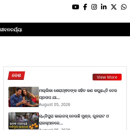
ଜୀବନଚର୍ଯ୍ୟା
ଦେଶ
View More
ମଲ୍ଲିକା ଶେରାଓ୍ଵତଙ୍କ ସହିତ କଣ କରୁଛନ୍ତି ତେଜ
ପ୍ରତାପ ଯା...
August 05, 2026
ଚାନ୍ଦିପୁରା ଭାଇରସ୍ ନେଉଛି ମୁଣ୍ଡ, ଗୁଜରାଟ ଓ
ରାଜସ୍ଥାନରେ...
August 05, 2026