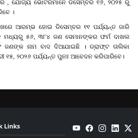
 ପରେ , ଯୋଗ୍ୟ ଭୋଟରମାନେ ଡିସେମ୍ବର ୧୬, ୨୦୨୫ ରୁ
ିବେ ।
ିଖରେ ଆରମ୍ଭ ହୋଇ ଡିସେମ୍ବର ୧୧ ପର୍ଯ୍ୟନ୍ତ ଜାରି
କ ମଧ୍ୟରୁ ୫୬, ୩୮୪ ଜଣ ସେମାନଙ୍କର ଫର୍ମ ଦାଖଲ
୪୨୯ ଜଣଙ୍କ ନାମ ବାଦ ଦିଆଯାଇଛି । ଡ୍ରାଫ୍ଟ ତାଲିକା
 ୧୫, ୨୦୨୬ ପର୍ଯ୍ୟନ୍ତ ପୁନଃ ଆବେଦନ କରିପାରିବେ।
k Links
YouTube
Facebook
Instagram
Linkedin
Twitt