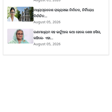
ମଧ୍ୟପ୍ରଦେଶ ରାଜ୍ୟସଭା ନିର୍ବାଚନ, ନିର୍ବିରୋଧ
ନିର୍ବାଚିତ...
August 05, 2026
ଗଣମାଧ୍ୟମ ସହ ଭର୍ଚୁଆଲ କଥା ହେଲେ ଶେଖ ହସିନା,
କହିଲେ- ଏହା...
August 05, 2026