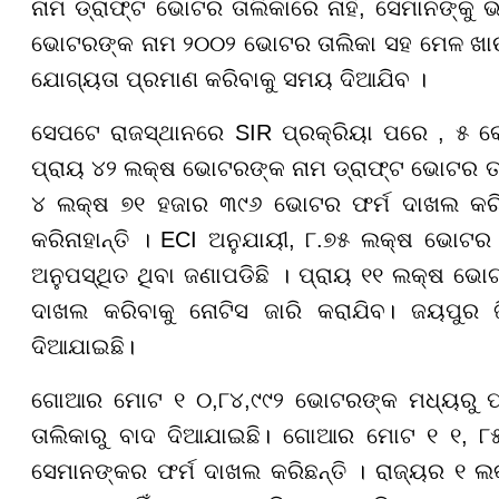
ନାମ ଡ୍ରାଫ୍ଟ ଭୋଟର ତାଲିକାରେ ନାହିଁ, ସେମାନଙ୍କୁ
ଭୋଟରଙ୍କ ନାମ ୨୦୦୨ ଭୋଟର ତାଲିକା ସହ ମେଳ ଖାଉନାହ
ଯୋଗ୍ୟତା ପ୍ରମାଣ କରିବାକୁ ସମୟ ଦିଆଯିବ ।
ସେପଟେ ରାଜସ୍ଥାନରେ SIR ପ୍ରକ୍ରିୟା ପରେ , ୫ 
ପ୍ରାୟ ୪୨ ଲକ୍ଷ ଭୋଟରଙ୍କ ନାମ ଡ୍ରାଫ୍ଟ ଭୋଟର ତାଲ
୪ ଲକ୍ଷ ୭୧ ହଜାର ୩୯୬ ଭୋଟର ଫର୍ମ ଦାଖଲ କରିଛ
କରିନାହାନ୍ତି । ECI ଅନୁଯାୟୀ, ୮.୭୫ ଲକ୍ଷ ଭୋଟର 
ଅନୁପସ୍ଥିତ ଥିବା ଜଣାପଡିଛି । ପ୍ରାୟ ୧୧ ଲକ୍ଷ ଭୋ
ଦାଖଲ କରିବାକୁ ନୋଟିସ ଜାରି କରାଯିବ। ଜୟପୁର ଜ
ଦିଆଯାଇଛି।
ଗୋଆର ମୋଟ ୧ ୦,୮୪,୯୯୨ ଭୋଟରଙ୍କ ମଧ୍ୟରୁ ପ
ତାଲିକାରୁ ବାଦ ଦିଆଯାଇଛି। ଗୋଆର ମୋଟ ୧ ୧, ୮
ସେମାନଙ୍କର ଫର୍ମ ଦାଖଲ କରିଛନ୍ତି । ରାଜ୍ୟର ୧ ଲକ୍