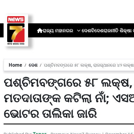
ରାଜ୍ୟ
ମହାନଗର
ଦେଶ
ବିଦେଶ
ରାଜନୀତି
ଶିକ୍ଷା 
Home
ଦେଶ
ପଶ୍ଚିମବଙ୍ଗରେ ୫୮ ଲକ୍ଷ, ରାଜସ୍ଥାନରେ ୪୨ ଲକ୍ଷ 
ପଶ୍ଚିମବଙ୍ଗରେ ୫୮ ଲକ୍ଷ,
ମତଦାତାଙ୍କ କଟିଲା ନାଁ; 
ଭୋଟର ତାଲିକା ଜାରି