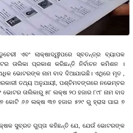
ଡୁଚେରୀ ଏବଂ ଲାକ୍ଷାଦ୍ୱୀପରେ ସ୍ବତନ୍ତ୍ର ବ୍ୟାପକ
ର ତାଲିକା ପ୍ରକାଶ କରିଛନ୍ତି ନିର୍ବାଚନ କମିଶନ ।
ଅଧିକ ଭୋଟରଙ୍କ ନାମ ବାଦ ଦିଆଯାଇଛି। ଏଥିରେ ମୃତ ,
। ସରକାରୀ ତଥ୍ୟ ଅନୁଯାୟୀ, ପଶ୍ଚିମବଙ୍ଗରେ ନଭେମ୍ବର
୍ଟ ଭୋଟର ତାଲିକାରୁ ୫୮ ଲକ୍ଷ ୨୦ ହଜାର ୮୯୮ ନାମ ବାଦ
 କୋଟି ୬୬ ଲକ୍ଷ ୩୭ ହଜାର ୫୨୯ ରୁ ହ୍ରାସ ପାଇ ୭
୍ଷକ ସୁବ୍ରତ ଗୁପ୍ତା କହିଛନ୍ତି ଯେ, ଯେଉଁ ଭୋଟରଙ୍କ