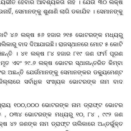
 ଭୟଭୀତ ହେବାର ଆବଶ୍ୟକତା ନାହିଁ । ଯେଉଁ ୩୦ ଲକ୍ଷ
ିଁ, ସେମାନଙ୍କୁ ଶୁଣାଣି ଲାଗି ଡକାଯିବ । ସେମାନଙ୍କୁ
କୋଟି ୪୬ ଲକ୍ଷ ୫୬ ହଜାର ୨୧୫ ଭୋଟରଙ୍କ ମଧ୍ୟରୁ
ିକାରୁ ବାଦ ଦିଆଯାଇଛି। ରାଜସ୍ଥାନରେ ମୋଟ ୫ କୋଟି
ନ୍ତି । ୪୧ ଲକ୍ଷ ୮୪ ହଜାର ୮୧୯ ଜଣ ଫର୍ମ ପୂରଣ
ମୃତ ଏବଂ ୨୯.୬ ଲକ୍ଷ ଭୋଟର ସ୍ଥାନାନ୍ତରିତ କିମ୍ବା
ଟର ଅଛନ୍ତି ଯେଉଁମାନଙ୍କୁ ସେମାନଙ୍କର ଡକ୍ୟୁମେଣ୍ଟ
ିଲ୍ଲାରେ ସର୍ବାଧିକ ସଂଖ୍ୟକ ଭୋଟରଙ୍କ ନାମ ବାଦ
୍ରାୟ ୧୦୦,୦୦୦ ଭୋଟରଙ୍କ ନାମ ଡ୍ରାଫ୍ଟ ଭୋଟର
୫ , ୦୩୪ ଭୋଟରଙ୍କ ମଧ୍ୟରୁ ୧୦, ୮୪ , ୯୯୨ ଜଣ
ଷ ୪୨ ଜଣଙ୍କ ନାମ ଡ୍ରାଫ୍ଟ ତାଲିକାରେ ଅନ୍ତର୍ଭୁକ୍ତ