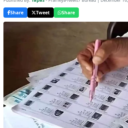
Tapas
Published By:
- Prameya-News7 Bureau | December 16
Share
Tweet
Share