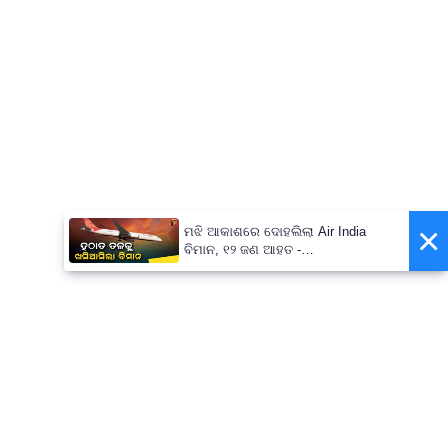
×
ମଝି ଆକାଶରେ ଦୋହଲିଲା Air India
ବିମାନ, ୧୨ ଜଣ ଆହତ -
PrameyaNews7