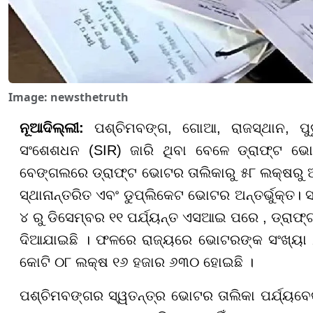
Image: newsthetruth
ନୂଆଦିଲ୍ଲୀ:
ପଶ୍ଚିମବଙ୍ଗ, ଗୋଆ, ରାଜସ୍ଥାନ, ପୁ
ସଂଶେଶଧନ (SIR) ଜାରି ଥିବା ବେଳେ ଡ୍ରାଫ୍ଟ ଭୋଟ
ବେଙ୍ଗଲରେ ଡ୍ରାଫ୍ଟ ଭୋଟର ତାଲିକାରୁ ୫୮ ଲକ୍ଷରୁ 
ସ୍ଥାନାନ୍ତରିତ ଏବଂ ଡୁପ୍ଲିକେଟ ଭୋଟର ଅନ୍ତର୍ଭୁକ୍ତ
୪ ରୁ ଡିସେମ୍ବର ୧୧ ପର୍ଯ୍ୟନ୍ତ ଏସଆଇ ପରେ , ଡ୍ରାଫ
ଦିଆଯାଇଛି । ଫଳରେ ରାଜ୍ୟରେ ଭୋଟରଙ୍କ ସଂଖ୍ୟା ୭
କୋଟି ୦୮ ଲକ୍ଷ ୧୬ ହଜାର ୬୩୦ ହୋଇଛି ।
ପଶ୍ଚିମବଙ୍ଗର ସ୍ୱତନ୍ତ୍ର ଭୋଟର ତାଲିକା ପର୍ଯ୍ୟବେକ