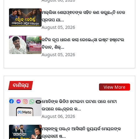
ମଲ୍ଲିକା ଶେରାଓ୍ଵତଙ୍କ ସହିତ କଣ କରୁଛନ୍ତି ତେଜ
ପ୍ରତାପ ଯା...
August 05, 2026
ଜଟିଳ ରୂପ ଧାରଣ କଲା ରେଭେନ୍ସା ଇଷ୍ଟ ହଷ୍ଟେଲ
ବିଦାବ, ଶିକ୍...
August 05, 2026
ବାଣିଜ୍ୟ
View More
ମୋଦିଙ୍କ ଭିଡିଓ ହଟାଇବା ଘଟଣା ପରେ ମେଟା
ଉପରେ କେନ୍ଦ୍ରର କ...
August 06, 2026
ମସ୍କଙ୍କୁ ପସନ୍ଦ ଆସିଲାନି ନ୍ୟୁୟର୍କ ମେୟରଙ୍କ
ଗ୍ରୋସରୀ ଷ...