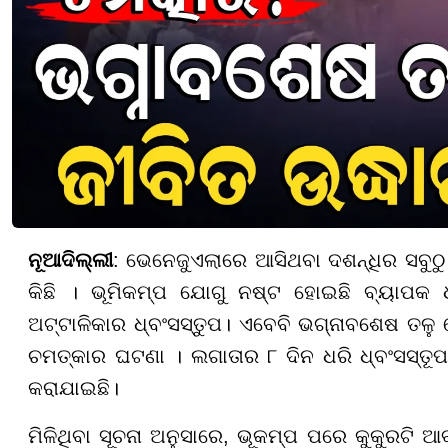
ନୂଆଦିଲ୍ଲୀ
: ଭେନେଜୁଏଲାରେ ଆସିଥବା ଦଶନ୍ଧିର ସବୁଠୁ
କିଛି । ଭୂମିକମ୍ପ ଯୋଗୁ ନଷ୍ଟ ହୋଇଛି ବ୍ୟାପକ
ଅଟ୍ଟାଳିକାର ଧ୍ବଂସସ୍ତୁପ। ଏବେବି ଭଗ୍ନାବଶେଷ ତଳୁ ଖ
ଚମତ୍କାର ଘଟଣା । ଲଗାତାର ୮ ଦିନ ଧରି ଧ୍ବଂସସ୍ତୂପ
କରାଯାଇଛି।
ମିଳିଥିବା ସୂଚନା ଅନୁସାରେ, ଭୂକମ୍ପ ପରେ କୁକୁରଟି ଆବର