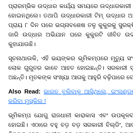
ପ୍ରାରମ୍ଭିକ ଉଦ୍ଧାର କାର୍ଯ୍ୟ ସମୟରେ ଉଦ୍ଧାରକାରୀ ଟ
ହୋଇନଥିଲେ। ତଥାପି ଉଦ୍ଧାରକାରୀ ଟିମ୍ ଉଦ୍ଧାର ଅ
ପ୍ରାୟ ୮ ଦିନ ପରେ ଭଗ୍ନାବଶେଷ ତଳୁ କୁକୁରକୁ ସୁରକ୍ଷି
ଜାରି ଉଦ୍ଧାର ଅଭିଯାନ ପରେ କୁକୁରଟି ଜୀବିତ ଉଦ୍
କୁହାଯାଉଛି।
ସୂଚନାଥାଉକି, ଏହି ଭୟଙ୍କର ଭୂମିକମ୍ପରେ ମୃତ୍ୟୁ ସଂ
ଲୋକ ଗୁରୁତର ଭାବେ ଆହତ ହୋଇଛନ୍ତି। ସରକାରୀ ସ
ଅଛନ୍ତି। ମୃତକଙ୍କ ସଂଖ୍ୟା ଆଗକୁ ଆହୁରି ବଢ଼ିପାରେ 
Also Read:
ଭାରତ ବୁଲିବାକୁ ଆସିଥିଲେ, ଇଂଲଣ୍ଡର
କରିବା ମୁସ୍କିଲ !
ଭୂମିକମ୍ପ ଯୋଗୁ ରାଜଧାନୀ କାରାକାସ ଏବଂ ଉପକୂଳବର୍
ହୋଇଛି। ଏଠାରେ ବହୁ ବଡ଼ ବଡ଼ ସରକାରୀ ବିଲ୍ଡିଂ, ଆ