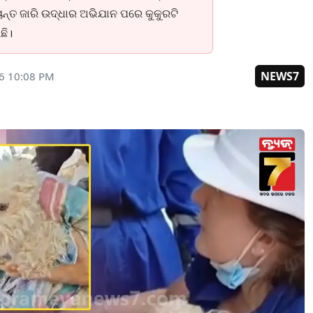
ଯ୍ୟନ୍ତ ଜାରି ଉଦ୍ଧାର ଅଭିଯାନ ପରେ କୁକୁରଟି
ଛି।
NEWS7
26 10:08 PM