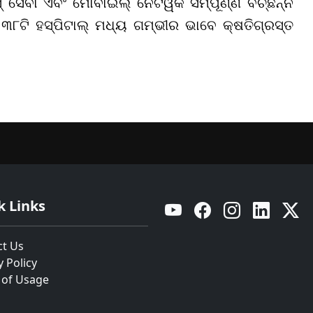
େବା ଏବଂ ମୋବାଇଲ୍ ନେଟୱର୍କ ସମ୍ପୂର୍ଣ୍ଣ ବିଚ୍ଛିନ୍ନ
 ୩୮ଟି ହସ୍ପିଟାଲ୍ ମଧ୍ୟ ଗମ୍ଭୀର ଭାବେ କ୍ଷତିଗ୍ରସ୍ତ
k Links
YouTube
Facebook
Instagram
Linkedin
Twitt
ct Us
y Policy
 of Usage