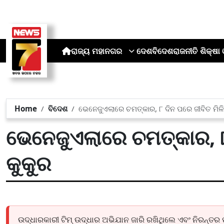
ରାଜ୍ୟ
ମହାନଗର
ଦେଶ
ବିଦେଶ
ରାଜନୀତି
ଶିକ୍ଷା 
Home
ବିଦେଶ
ଭେନେଜୁଏଲାରେ ଚମତ୍କାର, ୮ ଦିନ ପରେ ଜୀବିତ ମିଳି
ଭେନେଜୁଏଲାରେ ଚମତ୍କାର, ୮ 
କୁକୁର
ଉଦ୍ଧାରକାରୀ ଟିମ୍ ଉଦ୍ଧାର ଅଭିଯାନ ଜାରି ରଖିଥିଲେ ଏବଂ ନିରନ୍ତ