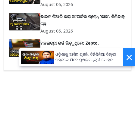
August 06, 2026
ଭାରତ ତିଆରି କଲା ସାଂଘାତିକ ଡ୍ରୋନ୍ ‘କାଳ’: କିଣିବାକୁ
ଚାହ...
August 06, 2026
ମନଇଚ୍ଛା ଚାର୍ଜ ଭିଡ଼ୁଥିଲେ; Zepto,
BookMyShow ଭଳି ୯ଟି...
×
ଓଡ଼ିଶାକୁ ଆସିବ ପୁଞ୍ଜି, ତିନିଦିନିଆ ଦିଲ୍ଲୀ
August 06, 2026
ଗସ୍ତରେ ଯିବେ ମୁଖ୍ୟମନ୍ତ୍ରୀ ମୋହନ
ମାଝୀ