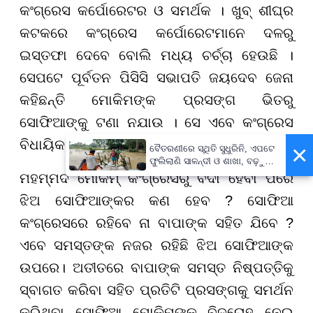
କଂଗ୍ରେସ କର୍ପୋରେଟର ଓ ସମର୍ଥକ । ଖୁବ୍ ଶୀଘ୍ର
କଟକରେ କଂଗ୍ରେସ କର୍ପୋରେଟମାନେ ଦଳରୁ
ଇସ୍ତଫା ଦେବେ ବୋଲି ମଧ୍ୟ ଚର୍ଚ୍ଚା ହେଉଛି ।
ସେପଟେ ପୂର୍ବତନ ପିସିସି ସଭାପତି ଜୟଦେବ ଜେନା
କହିଛନ୍ତି ମୋକିମଙ୍କ ପ୍ରସଙ୍ଗ ଭିତରୁ
ସୋଫିଆଙ୍କୁ ଟଣା ନଯାଉ । ସେ ଏବେ କଂଗ୍ରେସ
ବିଧାୟିକା ଅଛନ୍ତି ।
×
ବୈତରଣୀରେ ସ୍ଥିତି ସୁଧୁରିନି, ଏପଟେ
ଫୁଲିଲାଣି ସାଳନ୍ଦୀ ଓ ଶାଖା, ବଢ଼ୁଛି
ବନ୍ୟା ଭୟ
ମହମ୍ମଦ ମୋକିମ୍ କଂଗ୍ରେସରୁ ବିଦା ହେବା ପରେ
ଝିଅ ସୋଫିଆଙ୍କର କଣ ହେବ ? ସୋଫିଆ
କଂଗ୍ରେସରେ ରହିବେ ନା ବାପାଙ୍କ ସହିତ ଯିବେ ?
ଏବେ ସମସ୍ତଙ୍କ ନଜର ରହିଛି ଝିଅ ସୋଫିଆଙ୍କ
ଉପରେ। ଅତୀତରେ ବାପାଙ୍କ ସମସ୍ତ ନିଷ୍ପତ୍ତିକୁ
ସ୍ବାଗତ କରିବା ସହିତ ପ୍ରତିଟି ପ୍ରସଙ୍ଗକୁ ସମର୍ଥନ
କରିଥିବା ସୋଫିଆ ମୋକିମଙ୍କ ବିଦ୍ରୋହ ନେଇ