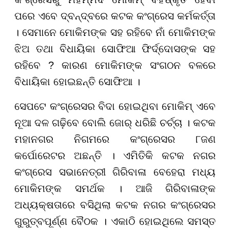
ପରେ ଏବେ ଦ୍ବନ୍ଦ୍ବରେ କଟକ କଂଗ୍ରେସ କର୍ମକର୍ତ୍ତା
। ସେମାନେ ମୋକିମଙ୍କ ସହ ରହିବେ ନାଁ ମୋକିମଙ୍କ
ଝିଅ ତଥା ବିଧାୟିକା ସୋଫିଆ ଫିର୍ଦ୍ଦୋସଙ୍କ ସହ
ରହିବେ ? କାରଣ ମୋକିମଙ୍କ ସଂଗଠନ ବଳରେ
ବିଧାୟିକା ହୋଇଛନ୍ତି ସୋଫିଆ ।
ସେପଟେ କଂଗ୍ରେସର ବିଦା ହୋଇଥିବା ମୋକିମ୍ ଏବେ
ନୂଆ ଦଳ ଗଢ଼ିବେ ବୋଲି ଜୋର୍ ଧରିଛି ଚର୍ଚ୍ଚା । କଟକ
ମହାନଗର ନିଗମରେ କଂଗ୍ରେସର ୮ଜଣ
କର୍ପୋରେଟର ଅଛନ୍ତି । ଏମିତିକି କଟକ ନଗର
କଂଗ୍ରେସ ସଭାନେତ୍ରୀ ଗିରିବାଳା ବେହେରା ମଧ୍ୟ
ମୋକିମଙ୍କ ସମର୍ଥକ । ଆଜି ଗିରିବାଳାଙ୍କ
ଅଧ୍ୟକ୍ଷତାରେ ବସିଥିଲା କଟକ ନଗର କଂଗ୍ରେସର
ଗୁରୁତ୍ବପୂର୍ଣ୍ଣ ବୈଠକ । ଏକାଠି ହୋଇଥିଲେ ସମସ୍ତ