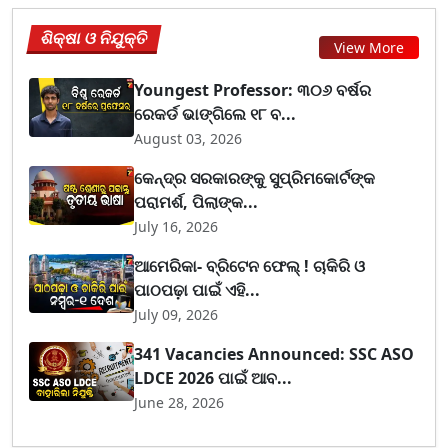
ଶିକ୍ଷା ଓ ନିଯୁକ୍ତି
View More
Youngest Professor: ୩୦୬ ବର୍ଷର
ରେକର୍ଡ ଭାଙ୍ଗିଲେ ୧୮ ବ...
August 03, 2026
କେନ୍ଦ୍ର ସରକାରଙ୍କୁ ସୁପ୍ରିମକୋର୍ଟଙ୍କ
ପରାମର୍ଶ, ପିଲାଙ୍କ...
July 16, 2026
ଆମେରିକା- ବ୍ରିଟେନ ଫେଲ୍ ! ଚାକିରି ଓ
ପାଠପଢ଼ା ପାଇଁ ଏହି...
July 09, 2026
341 Vacancies Announced: SSC ASO
LDCE 2026 ପାଇଁ ଆବ...
June 28, 2026