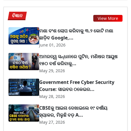
ବିଜ୍ଞାନ
View More
ମଶା ବଂଶ ଲୋପ କରିବାକୁ ୩.୨ କୋଟି ମଶା
ଛାଡ଼ିବ Google,...
June 01, 2026
ଅମରତ୍ୱ ସନ୍ଧାନରେ ପୁଟିନ, ମଣିଷର ଆୟୁଷ
୧୫୦ ବର୍ଷ କରିବାକୁ...
May 29, 2026
Government Free Cyber Security
Course: ସାଇବର ଠକେଇର...
May 28, 2026
CBSEକୁ ଆଇନା ଦେଖାଇଲେ ୧୯ ବର୍ଷୀୟ
ହ୍ୟାକର, ମିଳୁଛି ବଡ଼ A...
May 27, 2026