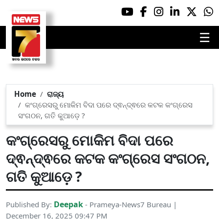
☰
Home
ରାଜ୍ୟ
କଂଗ୍ରେସରୁ ମୋକିମ ବିଦା ପରେ ଦ୍ଵନ୍ଦ୍ଵରେ କଟକ କଂଗ୍ରେସ
ସଂଗଠନ, ଗତି କୁଆଡ଼େ ?
କଂଗ୍ରେସରୁ ମୋକିମ ବିଦା ପରେ
ଦ୍ଵନ୍ଦ୍ଵରେ କଟକ କଂଗ୍ରେସ ସଂଗଠନ,
ଗତି କୁଆଡ଼େ ?
Deepak
Published By:
- Prameya-News7 Bureau |
December 16, 2025 09:47 PM