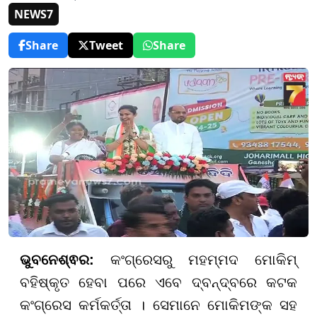
NEWS7
Share
Tweet
Share
ଭୁବନେଶ୍ଵର:
କଂଗ୍ରେସରୁ ମହମ୍ମଦ ମୋକିମ୍
ବହିଷ୍କୃତ ହେବା ପରେ ଏବେ ଦ୍ବନ୍ଦ୍ବରେ କଟକ
କଂଗ୍ରେସ କର୍ମକର୍ତ୍ତା । ସେମାନେ ମୋକିମଙ୍କ ସହ