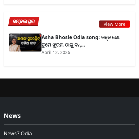
ସମ୍ବଲପୁର
View More
Asha Bhosle Odia song: ଜହ୍ନ ଗୋ
ତୁମେ ଝୁରନା ଠାରୁ ବନ୍...
April 12, 2026
News
News7 Odia