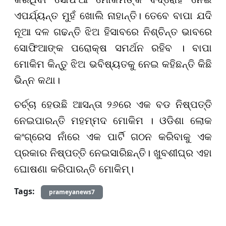
ଏପର୍ଯ୍ୟନ୍ତ ମୁହଁ ଖୋଲି ନାହାନ୍ତି। ତେବେ ବାପା ଯଦି
ନୂଆ ଦଳ ଗଢନ୍ତି ଝିଅ ହିସାବରେ ନିଶ୍ଚିନ୍ତ ଭାବରେ
ସୋଫିଆଙ୍କ ପରୋକ୍ଷ ସମର୍ଥନ ରହିବ । ବାପା
ମୋକିମ କିନ୍ତୁ ଝିଅ ଭବିଷ୍ୟତକୁ ନେଇ କହିଛନ୍ତି କିଛି
ଭିନ୍ନ କଥା।
ଚର୍ଚ୍ଚା ହେଉଛି ଆସନ୍ତା ୨୬ରେ ଏକ ବଡ ନିଷ୍ପତ୍ତି
ନେଇପାରନ୍ତି ମହମ୍ମଦ ମୋକିମ । ଓଡିଶା ଲୋକ
କଂଗ୍ରେସ ନାଁରେ ଏକ ପାର୍ଟି ଗଠନ କରିବାକୁ ଏକ
ପ୍ରକାର ନିଷ୍ପତ୍ତି ନେଇସାରିଛନ୍ତି। ଖୁବଶୀଘ୍ର ଏହା
ଘୋଷଣା କରିପାରନ୍ତି ମୋକିମ୍।
Tags:
prameyanews7