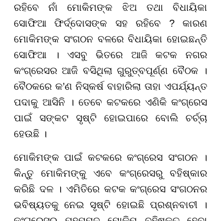
ରହିବେ ନାଁ ମୋକିମଙ୍କ ଝିଅ ତଥା ବିଧାୟିକା
ସୋଫିଆ ଫିର୍ଦ୍ଦୋସଙ୍କ ସହ ରହିବେ ? କାରଣ
ମୋକିମଙ୍କ ସଂଗଠନ ବଳରେ ବିଧାୟିକା ହୋଇଛନ୍ତି
ସୋଫିଆ । ଏସବୁ ଭିତରେ ଆଜି କଟକ ନଗର
କଂଗ୍ରେସର ଆଜି ବସିଥିଲା ଗୁରୁତ୍ବପୂର୍ଣ୍ଣ ବୈଠକ ।
ବୈଠକରେ କ’ଣ ନିସ୍କର୍ଷ ବାହାରିଲା ତାହା ଏପର୍ଯ୍ୟନ୍ତ
ପଦାକୁ ଆସିନି । ତେବେ କଟକରେ ଏଣିକି କଂଗ୍ରେସ
ପାଇଁ ସଙ୍କଟ ସୃଷ୍ଟି ହୋଇପାରେ ବୋଲି ଚର୍ଚ୍ଚା
ହେଉଛି ।
ମୋକିମଙ୍କ ପାଇଁ କଟକରେ କଂଗ୍ରେସ ସଂଗଠନ ।
କିନ୍ତୁ ମୋକିମଙ୍କୁ ଏବେ କଂଗ୍ରେସରୁ ବହିଷ୍କାର
କରିଛି ଦଳ । ଏମିତିରେ କଟକ କଂଗ୍ରେସ ସଂଗଠନର
ଭବିଷ୍ୟତକୁ ନେଇ ସୃଷ୍ଟି ହୋଇଛି ପ୍ରଶ୍ନବାଚୀ ।
କଂଗ୍ରେସରୁ ମହମ୍ମଦ ମୋକିମ୍ ବହିଷ୍କୃତ ହେବା