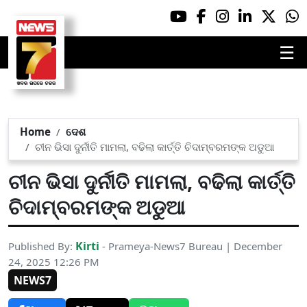
☰
Home
ଦେଶ
ଚୀନ ଭିସା ଦୁର୍ନୀତି ମାମଲା, ବଢିଲା କାର୍ତ୍ତି ଚିଦାମ୍ବରମଙ୍କ ଅଡୁଆ
ଚୀନ ଭିସା ଦୁର୍ନୀତି ମାମଲା, ବଢିଲା କାର୍ତ୍ତି
ଚିଦାମ୍ବରମଙ୍କ ଅଡୁଆ
Kirti
Published By:
- Prameya-News7 Bureau | December
24, 2025 12:26 PM
NEWS7