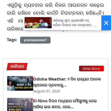
ଏଗୁଡ଼ିକୁ ବ୍ୟବହାର କରି ନିଜର ଆଇନଗତ ଲଢ଼େଇ
ଜାରି ରଖିବେ ବୋଲି କାର୍ତ୍ତି ଚିଦାମ୍ବରମ୍ କହିଛନ୍ତି।
×
ଏହି ମାମଲାର ଆଗାମୀ ଶୁଣାଣି ଜାନୁଆରୀ ୧୬
ଓଡ଼ିଶାକୁ ଫୁଡ୍ ପ୍ରୋସେସିଂ ହବ୍
କରିବା ଦିଗରେ ବଡ଼ ପଦକ୍ଷେପ, ୪୨
ତାରିଖରେ ହେବା ନେଇ ଜଣାପଡ଼ିଛି।
ହଜାରରୁ ଅଧିକ ନିଯୁକ୍ତି ସୁଯୋଗ
Tags:
prameyanews7
ପାଣିପାଗ
View More
Odisha Weather: ୨ ଦିନ ରାଜ୍ୟର ଅନେକ
ସ୍ଥାନରେ ପ୍ରବଳରୁ...
August 07, 2026
El-Nino ବିପଦ ମଧ୍ୟରେ ମୌସୁମୀକୁ ନେଇ
ଆସିଲା ଭଲ ଖବର, ପଜେ...