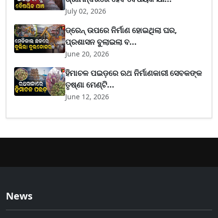
July 02, 2026
ଡ୍ରେନ୍ ଉପରେ ନିର୍ମାଣ ହୋଇଥିଲା ଘର,
ପ୍ରଶାସନ ବୁଲାଇଲା ବ...
June 20, 2026
ହିମାଚଳ ପଇଡ଼ରେ ରଥ ନିର୍ମାଣକାରୀ ସେବକଙ୍କ
ତୃଷ୍ଣା ମେଣ୍ଟି...
June 12, 2026
News