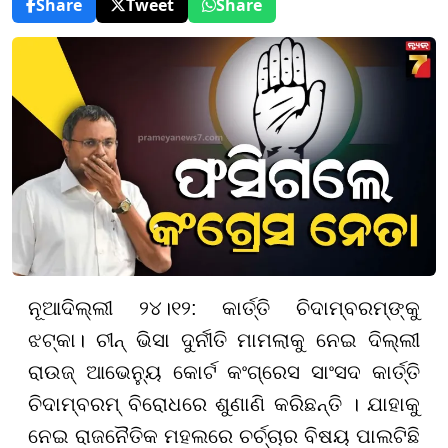
Share
Tweet
Share
ନୂଆଦିଲ୍ଲୀ ୨୪।୧୨: କାର୍ତ୍ତି ଚିଦାମ୍ବରମ୍‌ଙ୍କୁ
ଝଟ୍‌କା। ଚୀନ୍ ଭିସା ଦୁର୍ନୀତି ମାମଲାକୁ ନେଇ ଦିଲ୍ଲୀ
ରାଉଜ୍ ଆଭେନ୍ୟୁ କୋର୍ଟ କଂଗ୍ରେସ ସାଂସଦ କାର୍ତ୍ତି
ଚିଦାମ୍ବରମ୍‌
ବିରୋଧରେ ଶୁଣାଣି କରିଛନ୍ତି । ଯାହାକୁ
ନେଇ ରାଜନୈତିକ ମହଲରେ ଚର୍ଚ୍ଚାର ବିଷୟ ପାଲଟିଛି