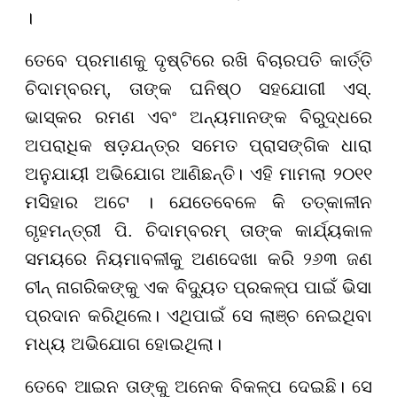
।
ତେବେ ପ୍ରମାଣକୁ ଦୃଷ୍ଟିରେ ରଖି ବିଚାରପତି କାର୍ତ୍ତି
ଚିଦାମ୍ବରମ୍, ତାଙ୍କ ଘନିଷ୍ଠ ସହଯୋଗୀ ଏସ୍.
ଭାସ୍କର ରମଣ ଏବଂ ଅନ୍ୟମାନଙ୍କ ବିରୁଦ୍ଧରେ
ଅପରାଧିକ ଷଡ଼ଯନ୍ତ୍ର ସମେତ ପ୍ରାସଙ୍ଗିକ ଧାରା
ଅନୁଯାୟୀ ଅଭିଯୋଗ ଆଣିଛନ୍ତି। ଏହି ମାମଲା ୨୦୧୧
ମସିହାର ଅଟେ । ଯେତେବେଳେ କି ତତ୍କାଳୀନ
ଗୃହମନ୍ତ୍ରୀ ପି. ଚିଦାମ୍ବରମ୍ ତାଙ୍କ କାର୍ଯ୍ୟକାଳ
ସମୟରେ ନିୟମାବଳୀକୁ ଅଣଦେଖା କରି ୨୬୩ ଜଣ
ଚୀନ୍ ନାଗରିକଙ୍କୁ ଏକ ବିଦ୍ୟୁତ ପ୍ରକଳ୍ପ ପାଇଁ ଭିସା
ପ୍ରଦାନ କରିଥିଲେ। ଏଥିପାଇଁ ସେ ଲାଞ୍ଚ ନେଇଥିବା
ମଧ୍ୟ ଅଭିଯୋଗ ହୋଇଥିଲା।
ତେବେ ଆଇନ ତାଙ୍କୁ ଅନେକ ବିକଳ୍ପ ଦେଇଛି। ସେ