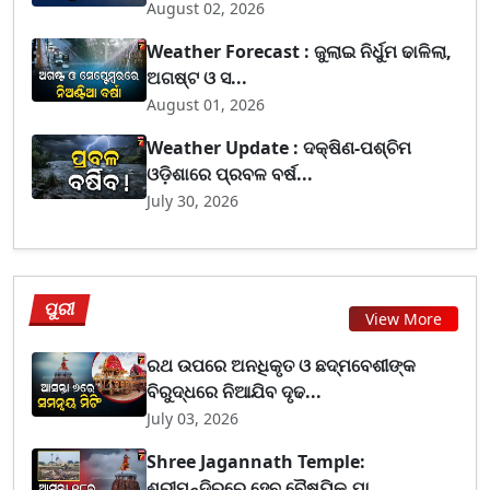
August 02, 2026
Weather Forecast : ଜୁଲାଇ ନିର୍ଧୁମ ଢାଳିଲା,
ଅଗଷ୍ଟ ଓ ସ...
August 01, 2026
Weather Update : ଦକ୍ଷିଣ-ପଶ୍ଚିମ
ଓଡ଼ିଶାରେ ପ୍ରବଳ ବର୍ଷ...
July 30, 2026
ପୁରୀ
View More
ରଥ ଉପରେ ଅନଧିକୃତ ଓ ଛଦ୍ମବେଶୀଙ୍କ
ବିରୁଦ୍ଧରେ ନିଆଯିବ ଦୃଢ...
July 03, 2026
Shree Jagannath Temple:
ଶ୍ରୀମନ୍ଦିରରେ ହେବ ବୈଷୟିକ ଯା...