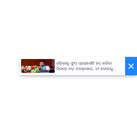
×
ଓଡ଼ିଶାକୁ ଫୁଡ୍ ପ୍ରୋସେସିଂ ହବ୍ କରିବା
ଦିଗରେ ବଡ଼ ପଦକ୍ଷେପ, ୪୨ ହଜାରରୁ
ଅଧିକ ନିଯୁକ୍ତି ସୁଯୋଗ