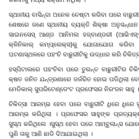
ସ୍ଥାନୀୟ ବାସିନ୍ଦା ଅନେକ ଚେଷ୍ଟା କରିବା ପରେ ବାଛୁରୀ
ଶେଷରେ ଜଣେ ସ୍ଥାନୀୟ ବ୍ୟକ୍ତି ଶିକ୍ଷା ଅନୁସନ୍ଧାନ
ସାଇନସେସ୍ ଆଣ୍ଡ ଆନିମଲ ହଜ୍ବାଣ୍ଡରୀ (ଆଭିଏସ୍ଏଏଚ
କ୍ଳିନିକାଲ୍ କମ୍ପ୍ଲେକ୍ସ)କୁ ଯୋଗାଯୋଗ କରିବ
ଘଟଣାସ୍ଥଳରେ ପହଂଚି ବାଛୁରୀଟିକୁ ଉଦ୍ଧାର କରି ଚିକିତ
ହସ୍ପିଟାଲରେ ପହଂଚିବା ପରେ ତୁରନ୍ତ ବାଛୁରୀଟିର ଚିକି
କ୍ଷତ ଜନିତ ଯନ୍ତ୍ରଣାରେ ଜର୍ଜରିତ ହୋଇ ପଡିଥିଲା ବ
ମେଡିକାଲ୍ ସୁପରିଟେଣ୍ଡେଂଟ ପ୍ରଫେସର ନିରଂଜନ ସାହୁ 
ଚିକିତ୍ସା ଆରମ୍ଭ ହେବା ପରେ ବାଛୁରୀଟି ଧିରେ ଧିରେ
ଆରମ୍ଭ କରିଥିଲା । ପ୍ରଫେସର ସାହୁଙ୍କ ପ୍ରତ୍ୟକ୍ଷ ତ
ସୁସ୍ଥ କରିଥିଲେ ।ସୁସ୍ଥ ହେବା ପରେ ଆମ୍ବୁଲାନ୍ସ ଯୋଗ
ପୁଣି ତାକୁ ଆଣି ଛାଡି ଦିଆଯାଇଥିଲା ।