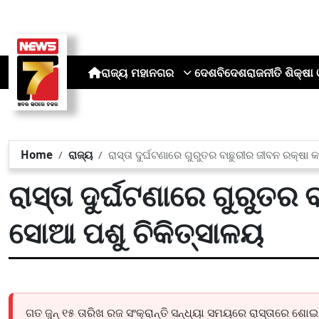
ରାଜ୍ୟ
ମହାନଗର
ଦେଶ
ବିଦେଶ
ରାଜନୀତି
ଶିକ୍ଷା 
Home
ରାଜ୍ୟ
ରାସ୍ତା ଦୁର୍ଘଟଣାରେ ଗୁରୁତର ବାଛୁରୀର ଜୀବନ ରକ୍ଷା
ରାସ୍ତା ଦୁର୍ଘଟଣାରେ ଗୁରୁତର
ସୋଆ ପଶୁ ଚିକିତ୍ସାଳୟ
ଗତ ଜୁନ୍ ୧୫ ତାରିଖ ରଜ ସଂକ୍ରାନ୍ତି ସନ୍ଧ୍ୟା ସମୟରେ ରାସ୍ତାରେ ଶୋ