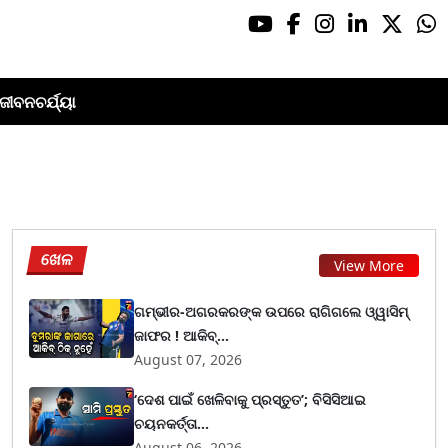
ଜୀବନଚର୍ଯ୍ୟା
ଖେଳ
View More
ଗମ୍ଭୀର-ଅଗରକରଙ୍କ ଉପରେ ରାଗିଗଲେ ଓ୍ୱାସିମ୍
ଜାଫର ! ଆକିବ୍...
August 07, 2026
‘ଦେଶ ପାଇଁ ଖେଳିବାକୁ ପ୍ରସ୍ତୁତ’; ବିସିସିଆଇ
ଚୟନକର୍ତ୍ତା...
August 06, 2026