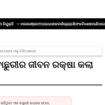
ଓ ନିଯୁକ୍ତି
ମନୋରଞ୍ଜନ
ଅପରାଧ
ଖେଳ
ବାଣିଜ୍ୟ
ରାଶିଫଳ
ବିଶେଷ
ପାଣିପାଗ
 କଲା ସୋଆ ପଶୁ ଚିକିତ୍ସାଳୟ
 ବାଛୁରୀର ଜୀବନ ରକ୍ଷା କଲା
ଇ ରହିଥିବା ଏକ ବାଛୁରୀ ଉପରେ ହଠାତ୍