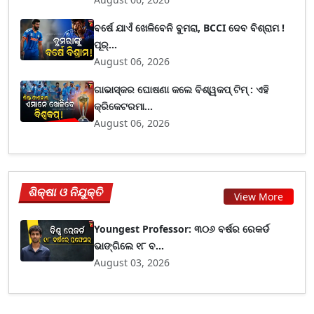
ବର୍ଷେ ଯାଏଁ ଖେଳିବେନି ବୁମରା, BCCI ଦେବ ବିଶ୍ରାମ !
ପୂର୍...
August 06, 2026
ଗାଭାସ୍କର ଘୋଷଣା କଲେ ବିଶ୍ୱକପ୍ ଟିମ୍ : ଏହି
କ୍ରିକେଟରମା...
August 06, 2026
ଶିକ୍ଷା ଓ ନିଯୁକ୍ତି
View More
Youngest Professor: ୩୦୬ ବର୍ଷର ରେକର୍ଡ
ଭାଙ୍ଗିଲେ ୧୮ ବ...
August 03, 2026