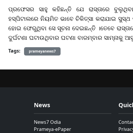
ପ୍ରଫେସର ସାହୁ କହିଛନ୍ତି ଯେ ରାସ୍ତାରେ ବୁଲୁଥିବା
ହସ୍ପିଟାଲରେ ନିୟମିତ ଭାବେ ଚିକିତ୍ସା କରାଯାଇ ସୁସ୍ଥ
ହୋଇ ଫେରୁଥିବା ସେ ସୂଚନା ଦେଇଛନ୍ତି ।ତେବେ ରାସ୍ତାର
ଦୁର୍ଘଟଣା ଘଟାଉଥିବାର ଘଟଣା ବାରମ୍ବାର ସାମ୍ନାକୁ ଆସୁ
Tags:
prameyanews7
News
Quic
News7 Odia
Conta
Prameya-ePaper
Privac