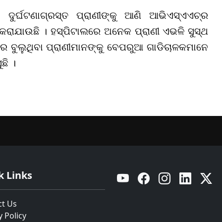
 ଦୁର୍ଘଟଣାଗ୍ରସ୍ତ ପ୍ରାଣୀଙ୍କୁ ଆଣି ଆଭିଏସ୍ଏଏଚ୍ର
 କରାଯାଉଛି । ହସ୍ପିଟାଲରେ ଅନେକ ପ୍ରାଣୀ ଏଭଳି ସୁସ୍ଥ
େ ବୁଲୁଥିବା ପ୍ରାଣୀମାନଙ୍କୁ ବେପରୁଆ ଗାଡିଚାଳକମାନେ
ଛି ।
k Links
YouTube
Facebook
Instagram
Linkedin
Twitt
ct Us
y Policy