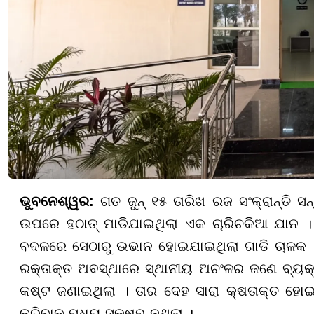
ଭୁବନେଶ୍ୱର:
ଗତ ଜୁନ୍ ୧୫ ତାରିଖ ରଜ ସଂକ୍ରାନ୍ତି 
ଉପରେ ହଠାତ୍ ମାଡିଯାଇଥିଲା ଏକ ଚାରିଚକିଆ ଯାନ । ଦ
ବଦଳରେ ସେଠାରୁ ଉଭାନ ହୋଇଯାଇଥିଲା ଗାଡି ଚାଳକ । କଥ
ରକ୍ତାକ୍ତ ଅବସ୍ଥାରେ ସ୍ଥାନୀୟ ଅଚଂଳର ଜଣେ ବ୍ୟକ୍
କଷ୍ଟ ଜଣାଇଥିଲା । ତାର ଦେହ ସାରା କ୍ଷତାକ୍ତ ହୋଇଥ
କରିବାକୁ ମଧ୍ୟ ସକ୍ଷମ ନଥିଲା ।