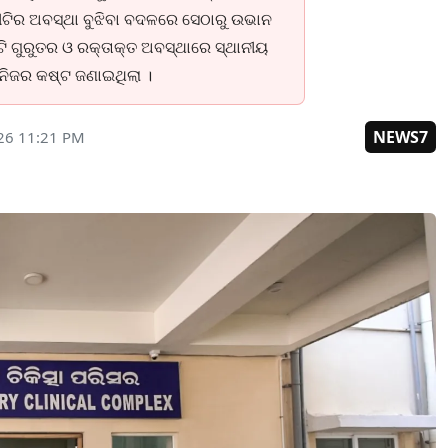
ରୀଟିର ଅବସ୍ଥା ବୁଝିବା ବଦଳରେ ସେଠାରୁ ଉଭାନ
ୀଟି ଗୁରୁତର ଓ ରକ୍ତାକ୍ତ ଅବସ୍ଥାରେ ସ୍ଥାନୀୟ
ନିଜର କଷ୍ଟ ଜଣାଇଥିଲା ।
NEWS7
026 11:21 PM