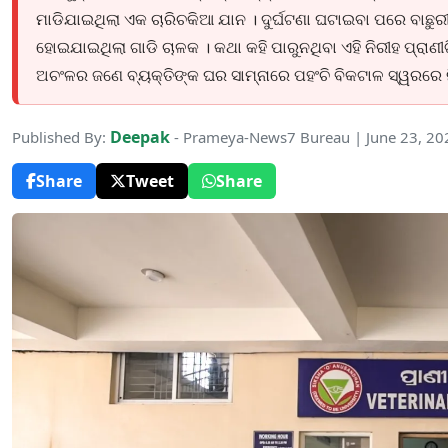
ମାଡିଯାଇଥିଲା ଏକ ଚାରିଚକିଆ ଯାନ । ଦୁର୍ଘଟଣା ଘଟାଇବା ପରେ ବାଛୁ
ହୋଇଯାଇଥିଲା ଗାଡି ଚାଳକ । କଥା କହି ପାରୁନଥିବା ଏହି ନିରୀହ ପ୍ରାଣ
ଅଚଂଳର ଜଣେ ବ୍ୟକ୍ତିଙ୍କ ଘର ସାମ୍ନାରେ ପହଂଚି ବିକଟାଳ ସ୍ୱରରେ 
Deepak
Published By:
- Prameya-News7 Bureau | June 23, 2
Share
Tweet
Share