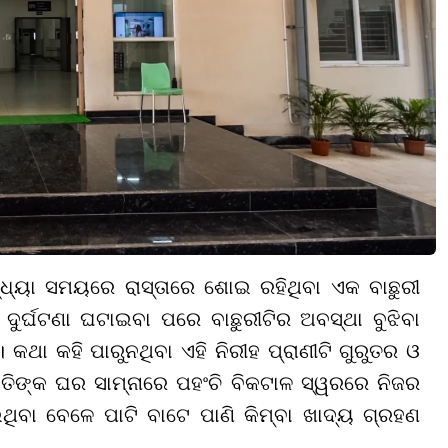
ସନ୍ଧ୍ୟା ସମୟରେ ରାସ୍ତାରେ ଶୋଇ ରହିଥିବା ଏକ ବାଛୁରୀ
ୁର୍ଘଟଣା ଘଟାଇବା ପରେ ବାଛୁରୀଟିର ଅବସ୍ଥା ବୁଝିବା
ା କହି ପାରୁନଥିବା ଏହି ନିରୀହ ପ୍ରାଣୀଟି ଗୁରୁତର ଓ
ତିଙ୍କ ଘର ସାମ୍ନାରେ ପହଂଚି ବିକଟାଳ ସ୍ୱରରେ ନିଜର
ିବା ବେଳେ ପାଟି ବାଟେ ପାଣି କିମ୍ବା ଖାଦ୍ୟ ଗ୍ରହଣ