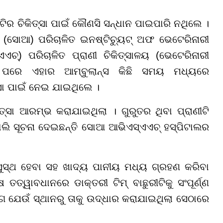
ଟିର ଚିକିତ୍ସା ପାଇଁ କୌଣସି ସନ୍ଧାନ ପାଇପାରି ନଥିଲେ ।
 (ସୋଆ) ପରିଚାଳିତ ଇନଷ୍ଟିଚ୍ୟୁଟ୍ ଅଫ ଭେଟେରିନାରୀ
୍) ପରିଚାଳିତ ପ୍ରାଣୀ ଚିକିତ୍ସାଳୟ (ଭେଟେରିନାରୀ
ା ପରେ ଏହାର ଆମ୍ବୁଲାନ୍ସ କିଛି ସମୟ ମଧ୍ୟରେ
୍ସା ପାଇଁ ନେଇ ଯାଇଥିଲେ ।
ତ୍ସା ଆରମ୍ଭ କରାଯାଇଥିଲା । ଗୁରୁତର ଥିବା ପ୍ରାଣୀଟି
ୋଲି ସୂଚନା ଦେଇଛନ୍ତି ସୋଆ ଆଭିଏସ୍ଏଏଚ୍ ହସ୍ପିଟାଲର
।
 ସୁସ୍ଥ ହେବା ସହ ଖାଦ୍ୟ ପାନୀୟ ମଧ୍ୟ ଗ୍ରହଣ କରିବା
ତ୍ୱାବଧାନରେ ଡାକ୍ତରୀ ଟିମ୍ ବାଛୁରୀଟିକୁ ସଂପୂର୍ଣ୍ଣ
େ ଯେଉଁ ସ୍ଥାନରୁ ତାକୁ ଉଦ୍ଧାର କରାଯାଇଥିଲା ସେଠାରେ