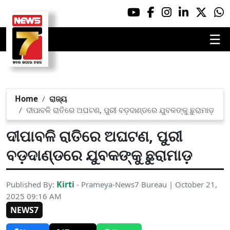
☰
Home
ରାଜ୍ୟ
ଦୀପାବଳି ରାତିରେ ଅଘଟଣ, ପୁରୀ ବଡ଼ଦାଣ୍ଡରେ ଯୁବକଙ୍କୁ ଛୁରାମାଡ଼
ଦୀପାବଳି ରାତିରେ ଅଘଟଣ, ପୁରୀ
ବଡ଼ଦାଣ୍ଡରେ ଯୁବକଙ୍କୁ ଛୁରାମାଡ଼
Kirti
Published By:
- Prameya-News7 Bureau | October 21,
2025 09:16 AM
NEWS7