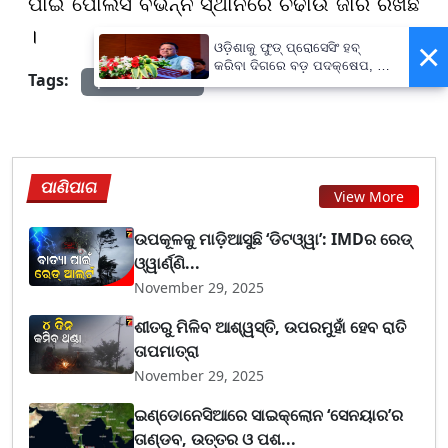
ପାଇଁ ପୋଲିସ ବିଭିନ୍ନ ସ୍ଥାନରେ ଚଢାଉ ଜାରି ରଖିଛି
।
×
ଓଡ଼ିଶାକୁ ଫୁଡ୍ ପ୍ରୋସେସିଂ ହବ୍
କରିବା ଦିଗରେ ବଡ଼ ପଦକ୍ଷେପ, ୪୨
Tags:
prameyanews7
ହଜାରରୁ ଅଧିକ ନିଯୁକ୍ତି ସୁଯୋଗ
ପାଣିପାଗ
View More
ଉପକୂଳକୁ ମାଡ଼ିଆସୁଛି ‘ଡିଟଓ୍ୱା’: IMDର ରେଡ୍
ଓ୍ୱାର୍ଣ୍ଣି...
November 29, 2025
ଶୀତରୁ ମିଳିବ ଆଶ୍ୱସ୍ତି, ଉପରମୁହାଁ ହେବ ରାତି
ତାପମାତ୍ରା
November 29, 2025
ଇଣ୍ଡୋନେସିଆରେ ସାଇକ୍ଲୋନ ‘ସେନୟାର’ର
ତାଣ୍ଡବ, ଉତ୍ତର ଓ ପଶ...