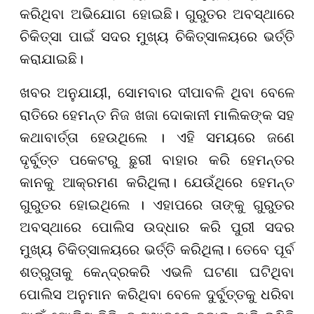
କରିଥିବା ଅଭିଯୋଗ ହୋଇଛି। ଗୁରୁତର ଅବସ୍ଥାରେ
ଚିକିତ୍ସା ପାଇଁ ସଦର ମୁଖ୍ୟ ଚିକିତ୍ସାଳୟରେ ଭର୍ତ୍ତି
କରାଯାଇଛି।
ଖବର ଅନୁଯାୟୀ, ସୋମବାର
ଦୀପାବ
ଳି
ଥିବା ବେଳେ
ରାତିରେ ହେମନ୍ତ ନିଜ ଖଜା ଦୋକାନୀ ମାଲିକଙ୍କ ସହ
କଥାବାର୍ତ୍ତା ହେଉଥି
ଲେ । ଏହି
ସମୟରେ ଜଣେ
ଦୃର୍ବୁତ୍ତ ପକେଟରୁ ଛୁରୀ ବାହାର କରି ହେମନ୍ତର
କାନକୁ ଆକ୍ରମଣ କରିଥିଲା।
ଯେଉଁଥିରେ ହେମନ୍ତ
ଗୁରୁତର ହୋଇଥିଲେ । ଏହାପରେ ତାଙ୍କୁ
ଗୁରୁତର
ଅବସ୍ଥାରେ ପୋଲିସ ଉଦ୍ଧାର କରି ପୁରୀ ସଦର
ମୁଖ୍ୟ ଚିକିତ୍ସାଳୟରେ ଭର୍ତ୍ତି କରିଥିଲା।
ତେବେ
ପୂର୍ବ
ଶତ୍ରୁତାକୁ କେନ୍ଦ୍ରକରି ଏଭଳି ଘଟଣା ଘଟିଥିବା
ପୋଲିସ ଅନୁମାନ କରିଥିବା ବେଳେ ଦୁର୍ବୁତ୍ତକୁ ଧରିବା