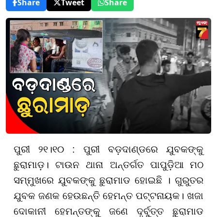
Share
Tweet
Share
ପୁରୀ ୨୧।୧୦ :
ପୁରୀ ବଡ଼ଦାଣ୍ଡରେ ଯୁବକଙ୍କୁ
ଛୁରାମା
ଡ଼
। ଟାଉନ ଥାନା ଅନ୍ତର୍ଗତ ପାପୁଡ଼ିଆ ମଠ
ସମ୍ମୁଖରେ ଯୁବକଙ୍କୁ ଛୁରାମାଡ
ହୋଇଛି
। ଗୁରୁତର
ଯୁବକ ଜଣକ ହେଉଛନ୍ତି ହେମନ୍ତ ପଟ୍ଟନାୟକ। ଖଜା
ଦୋକାନୀ ହେମନ୍ତଙ୍କୁ ଜଣେ ଦୃର୍ବୁତ୍ତ ଛୁରାମାଡ