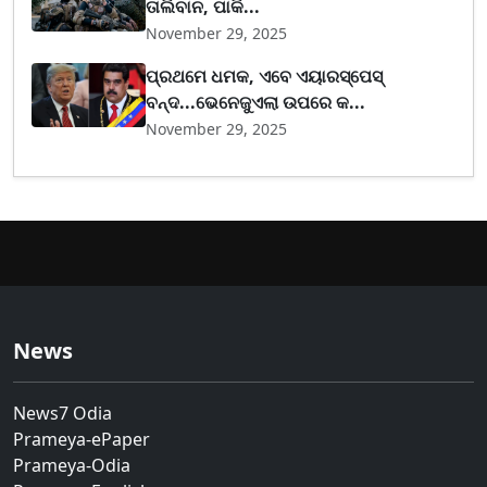
ତାଲିବାନ, ପାକି...
November 29, 2025
ପ୍ରଥମେ ଧମକ, ଏବେ ଏୟାରସ୍ପେସ୍
ବନ୍ଦ...ଭେନେଜୁଏଲା ଉପରେ କ...
November 29, 2025
News
News7 Odia
Prameya-ePaper
Prameya-Odia