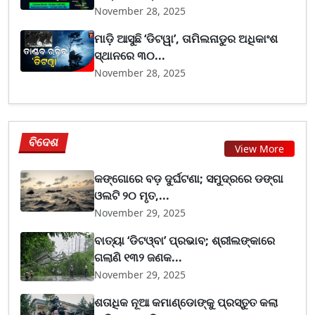
November 28, 2025
ମାଡ଼ି ଆସୁଛି ‘ଡିଟୱା’, ତାମିଲନାଡୁର ଅଧିକାଂଶ
ସ୍ଥାନରେ ୩୦...
November 28, 2025
ବିଦେଶ
View More
କଙ୍ଗୋରେ ବଡ଼ ଦୁର୍ଘଟଣା; ସମୁଦ୍ରରେ ଡଙ୍ଗା
ଓଲଟି ୨୦ ମୃତ,...
November 29, 2025
ବାତ୍ୟା ‘ଡିଟଓ୍ବା’ ପ୍ରଭାବ; ଶ୍ରୀଲଙ୍କାରେ
ଗଲାଣି ୧୩୨ ଜଣକ...
November 29, 2025
ଶତାଧିକ ନୂଆ କମାଣ୍ଡୋଙ୍କୁ ପ୍ରସ୍ତୁତ କଲା