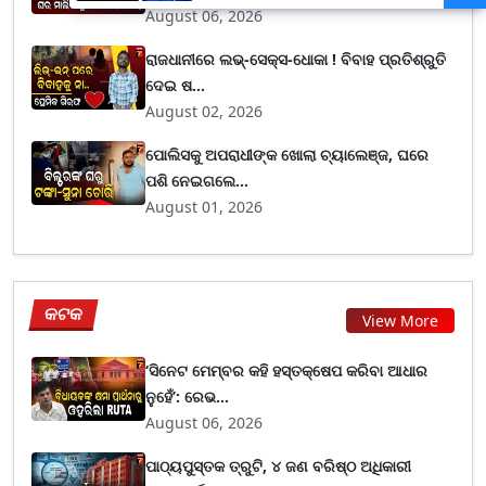
ମାଝୀ
August 06, 2026
ରାଜଧାନୀରେ ଲଭ୍-ସେକ୍ସ-ଧୋକା ! ବିବାହ ପ୍ରତିଶ୍ରୁତି
ଦେଇ ଷ...
August 02, 2026
ପୋଲିସକୁ ଅପରାଧୀଙ୍କ ଖୋଲା ଚ୍ୟାଲେଞ୍ଜ, ଘରେ
ପଶି ନେଇଗଲେ...
August 01, 2026
କଟକ
View More
‘ସିନେଟ ମେମ୍ବର କହି ହସ୍ତକ୍ଷେପ କରିବା ଆଧାର
ନୁହେଁ’: ରେଭ...
August 06, 2026
ପାଠ୍ୟପୁସ୍ତକ ତ୍ରୁଟି, ୪ ଜଣ ବରିଷ୍ଠ ଅଧିକାରୀ