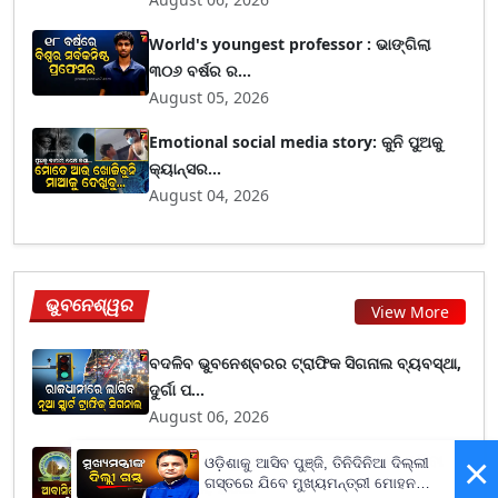
World's youngest professor : ଭାଙ୍ଗିଲା
୩୦୬ ବର୍ଷର ର...
August 05, 2026
Emotional social media story: କୁନି ପୁଅକୁ
କ୍ୟାନ୍ସର...
August 04, 2026
ଭୁବନେଶ୍ୱର
View More
ବଦଳିବ ଭୁବନେଶ୍ବରର ଟ୍ରାଫିକ ସିଗନାଲ ବ୍ୟବସ୍ଥା,
ଦୁର୍ଗା ପ...
August 06, 2026
×
ଆବସିକ ଘରକୁ ବ୍ୟବସାୟ ପାଇଁ ବ୍ୟବହାର କରିବା
ଓଡ଼ିଶାକୁ ଆସିବ ପୁଞ୍ଜି, ତିନିଦିନିଆ ଦିଲ୍ଲୀ
ଗସ୍ତରେ ଯିବେ ମୁଖ୍ୟମନ୍ତ୍ରୀ ମୋହନ
ପ୍ରସଙ୍ଗ, ହାଉ...