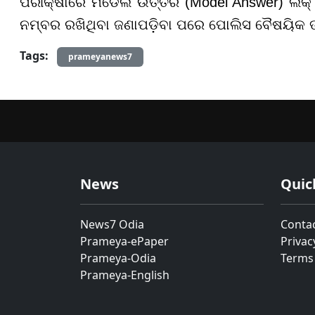
ପରୀକ୍ଷାରେ ମଡେଲ ଉତ୍ତର (Model Answer) ଲିକ୍ ହେ
ନମ୍ବର ରଖିଥିବା ଜଣାପଡ଼ିବା ପରେ ପୋଲିସ ବୈଷୟିକ ତଦନ
Tags:
prameyanews7
News
Quic
News7 Odia
Conta
Prameya-ePaper
Privac
Prameya-Odia
Terms
Prameya-English