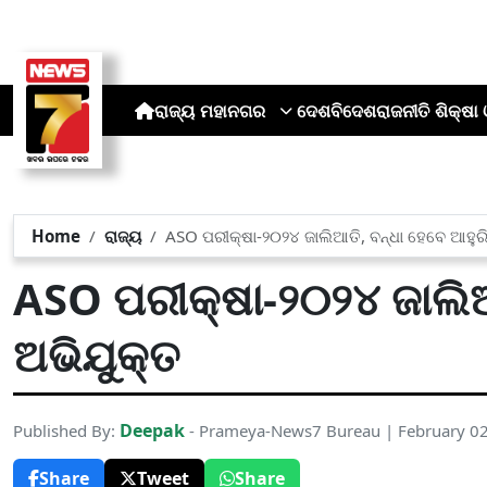
ରାଜ୍ୟ
ମହାନଗର
ଦେଶ
ବିଦେଶ
ରାଜନୀତି
ଶିକ୍ଷା 
Home
ରାଜ୍ୟ
ASO ପରୀକ୍ଷା-୨୦୨୪ ଜାଲିଆତି, ବନ୍ଧା ହେବେ ଆହୁରି
ASO ପରୀକ୍ଷା-୨୦୨୪ ଜାଲିଆତ
ଅଭିଯୁକ୍ତ
Deepak
Published By:
- Prameya-News7 Bureau | February 0
Share
Tweet
Share