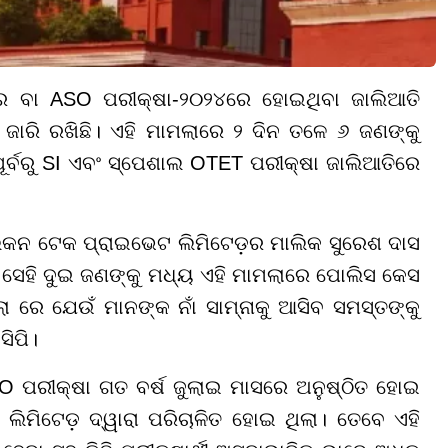
ସର ବା ASO ପରୀକ୍ଷା-୨୦୨୪ରେ ହୋଇଥିବା ଜାଲିଆତି
ରି ରଖିଛି। ଏହି ମାମଲାରେ ୨ ଦିନ ତଳେ ୬ ଜଣଙ୍କୁ
ର୍ବରୁ SI ଏବଂ ସ୍ପେଶାଲ OTET ପରୀକ୍ଷା ଜାଲିଆତିରେ
ିଲିକନ ଟେକ ପ୍ରାଇଭେଟ ଲିମିଟେଡ଼ର ମାଲିକ ସୁରେଶ ଦାସ
ପ ସେହି ଦୁଇ ଜଣଙ୍କୁ ମଧ୍ୟ ଏହି ମାମଲାରେ ପୋଲିସ କେସ
 ରେ ଯେଉଁ ମାନଙ୍କ ନାଁ ସାମ୍ନାକୁ ଆସିବ ସମସ୍ତଙ୍କୁ
ସିପି।
O ପରୀକ୍ଷା ଗତ ବର୍ଷ ଜୁଲାଇ ମାସରେ ଅନୁଷ୍ଠିତ ହୋଇ
ଲିମିଟେଡ଼ ଦ୍ୱାରା ପରିଚାଳିତ ହୋଇ ଥିଲା। ତେବେ ଏହି