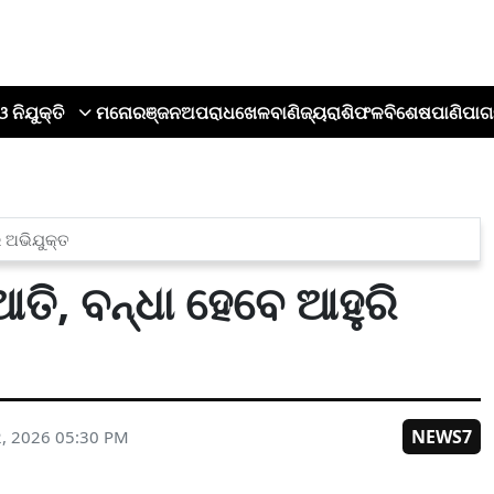
ଓ ନିଯୁକ୍ତି
ମନୋରଞ୍ଜନ
ଅପରାଧ
ଖେଳ
ବାଣିଜ୍ୟ
ରାଶିଫଳ
ବିଶେଷ
ପାଣିପାଗ
 ଅଭିଯୁକ୍ତ
ି, ବନ୍ଧା ହେବେ ଆହୁରି
NEWS7
2, 2026 05:30 PM