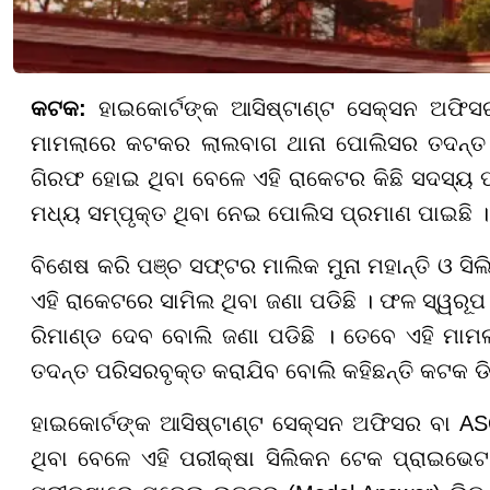
କଟକ:
ହାଇକୋର୍ଟଙ୍କ ଆସିଷ୍ଟାଣ୍ଟ ସେକ୍ସନ ଅଫି
ମାମଲାରେ କଟକର ଲାଲବାଗ ଥାନା ପୋଲିସର ତଦନ୍ତ ଜା
ଗିରଫ ହୋଇ ଥିବା ବେଳେ ଏହି ରାକେଟର କିଛି ସଦସ୍ୟ ପୂ
ମଧ୍ୟ ସମ୍ପୃକ୍ତ ଥିବା ନେଇ ପୋଲିସ ପ୍ରମାଣ ପାଇଛି ।
ବିଶେଷ କରି ପଞ୍ଚ ସଫ୍ଟର ମାଲିକ ମୁନା ମହାନ୍ତି ଓ ସ
ଏହି ରାକେଟରେ ସାମିଲ ଥିବା ଜଣା ପଡିଛି । ଫଳ ସ୍ୱରୂ
ରିମାଣ୍ଡ ଦେବ ବୋଲି ଜଣା ପଡିଛି । ତେବେ ଏହି ମାମଲା
ତଦନ୍ତ ପରିସରବୃକ୍ତ କରାଯିବ ବୋଲି କହିଛନ୍ତି କଟକ ଡି
ହାଇକୋର୍ଟଙ୍କ ଆସିଷ୍ଟାଣ୍ଟ ସେକ୍ସନ ଅଫିସର ବା AS
ଥିବା ବେଳେ ଏହି ପରୀକ୍ଷା ସିଲିକନ ଟେକ ପ୍ରାଇଭେଟ 