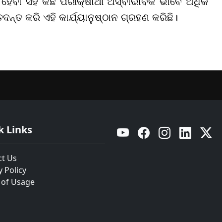
ବା ସହ କିଛି ପରୀକ୍ଷାର୍ଥୀ ଅସ୍ବାଭାବିକ ଭାବେ ଅଧିକ
୍ତ କରି ଏହି କାର୍ଯ୍ୟାନୁଷ୍ଠାନ ଗ୍ରହଣ କରିଛି।
k Links
YouTube
Facebook
Instagram
Linkedin
Twitt
ct Us
y Policy
 of Usage