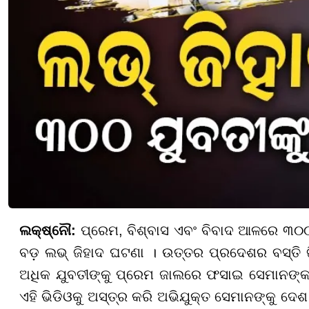
ଲକ୍ଷ୍ନୌ:
ପ୍ରେମ, ବିଶ୍ବାସ ଏବଂ ବିବାଦ ଆଳରେ ୩୦୦
ବଡ଼ ଲଭ୍ ଜିହାଦ ଘଟଣା । ଉତ୍ତର ପ୍ରଦେଶର ବସ୍ତି ଜି
ଅଧିକ ଯୁବତୀଙ୍କୁ ପ୍ରେମ ଜାଲରେ ଫସାଇ ସେମାନଙ୍କର
ଏହି ଭିଡିଓକୁ ଅସ୍ତ୍ର କରି ଅଭିଯୁକ୍ତ ସେମାନଙ୍କୁ 