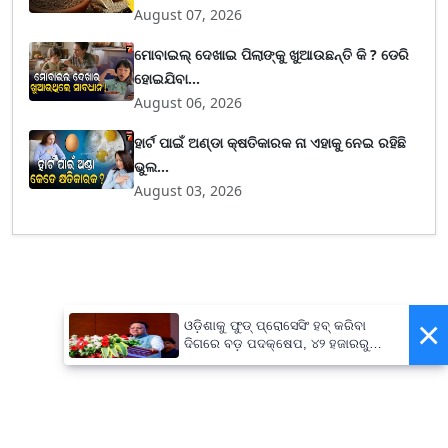
August 07, 2026
ମୋବାଇଲ୍ ଦେଖାଇ ପିଲାଙ୍କୁ ଖୁଆଉଛନ୍ତି କି ? ଡେରି
ହୋଇଯିବା...
August 06, 2026
ହାର୍ଟ ପାଇଁ ଅଣ୍ଡା କ୍ଷତିକାରକ ନା ଏହାକୁ ନେଇ ରହିଛି
ଭୁଲ...
August 03, 2026
×
ଓଡ଼ିଶାକୁ ଫୁଡ୍ ପ୍ରୋସେସିଂ ହବ୍ କରିବା
ଦିଗରେ ବଡ଼ ପଦକ୍ଷେପ, ୪୨ ହଜାରରୁ
ଅଧିକ ନିଯୁକ୍ତି ସୁଯୋଗ