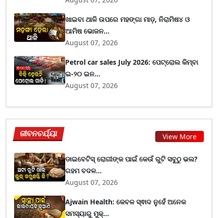
ଖାଇବା ଥାଳି ଉପରେ ମହଙ୍ଗା ମାଡ଼, ନିରାମିଷ୪ ଓ
ଆମିଷ ଭୋଜନ...
August 07, 2026
Petrol car sales July 2026: ପେଟ୍ରୋଲ କିମ୍ବା
ଇ-୨୦ ଇନ...
August 07, 2026
ଜୀବନଚର୍ଯ୍ୟା
View More
ଡାଇବେଟିସ୍ ରୋଗୀଙ୍କ ପାଇଁ କେଉଁ ରୁଟି ସବୁଠୁ ଭଲ?
ଗହମ ବଦଳ...
August 07, 2026
Ajwain Health: କେବଳ ସ୍ଵାଦ ନୁହେଁ ଅନେକ
ସମସ୍ୟାରୁ ମୁକ୍...