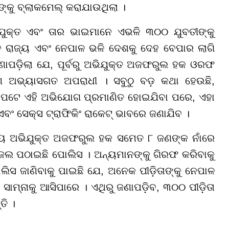
ଙ୍କୁ ବ୍ଲାକମେଲ୍ କରାଯାଉଥିଲା ।
ିଯୁକ୍ତ ଏବଂ ତାର ଭାଇମାନେ ଏଭଳି ୩୦୦ ଯୁବତୀଙ୍କୁ
୍ନ ରାଜ୍ୟ ଏବଂ ନେପାଳ ଭଳି ଦେଶକୁ ଦେହ ବେପାର ଲାଗି
ଣାପଡ଼ିଲା ଯେ, ପୂର୍ବରୁ ଅଭିଯୁକ୍ତ ଅଜଫରୁଲ ହକ ଓରଫ
େ ଅଭ୍ୟାସଗତ ଅପରାଧୀ । ସବୁଠୁ ବଡ଼ କଥା ହେଉଛି,
ସେପଟେ ଏହି ଅଭିଯୋଗ ପ୍ରମାଣିତ ହୋଇଯିବା ପରେ, ଏହା
ବଂ ସେକ୍ସ ଟ୍ରାଫିକିଂ ରାକେଟ୍ ଭାବରେ ଜଣାଯିବ ।
ଖ୍ୟ ଅଭିଯୁକ୍ତ ଅଜଫରୁଲ ହକ ସମେତ ୮ ଜଣଙ୍କ ନାଁରେ
 ଜେଲ ପଠାଇଛି ପୋଲିସ । ଅନ୍ୟମାନଙ୍କୁ ଗିରଫ କରିବାକୁ
ଲିସ ଜାଣିବାକୁ ପାଇଛି ଯେ, ଅନେକ ପୀଡ଼ିତାଙ୍କୁ ନେପାଳ
ାମ୍ନାକୁ ଆସିପାରେ । ଏଥିରୁ ଜଣାପଡ଼ିବ, ୩୦୦ ପୀଡ଼ିତା
ତି ।