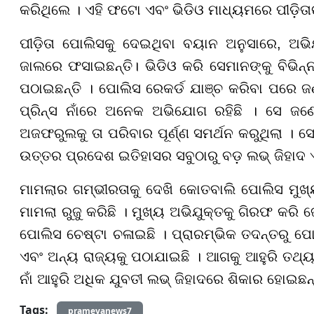
କରିଥିଲେ । ଏହି ଫଟୋ ଏବଂ ଭିଡିଓ ମାଧ୍ୟମରେ ପୀଡ଼ିତା
ପୀଡ଼ିତା ପୋଲିସକୁ ଦେଇଥିବା ବୟାନ ଅନୁସାରେ, ଅଭ
ଜାଲରେ ଫସାଇଛନ୍ତି। ଭିଡିଓ କରି ସେମାନଙ୍କୁ ବିଭିନ
ପଠାଇଛନ୍ତି । ପୋଲିସ ରେକର୍ଡ ଯାଞ୍ଚ କରିବା ପରେ ଜ
ପ୍ରିନ୍ସ ନାଁରେ ଅନେକ ଅଭିଯୋଗ ରହିଛି । ସେ ଜଣ
ଅଜଫରୁଲକୁ ତା ପରିବାର ପୂର୍ଣ୍ଣ ସମର୍ଥନ କରୁଥିଲା । 
ଉତ୍ତର ପ୍ରଦେଶ ଇତିହାସର ସବୁଠାରୁ ବଡ଼ ଲଭ୍ ଜିହାଦ ଏ
ମାମଲାର ଗମ୍ଭୀରତାକୁ ଦେଖି କୋତବାଲି ପୋଲିସ ମୁ
ମାମଲା ରୁଜୁ କରିଛି । ମୁଖ୍ୟ ଅଭିଯୁକ୍ତକୁ ଗିରଫ କରି
ପୋଲିସ ଚେଷ୍ଟା ଚଳାଇଛି । ପ୍ରାରମ୍ଭିକ ତଦନ୍ତରୁ ପୋ
ଏବଂ ଅନ୍ୟ ରାଜ୍ୟକୁ ପଠାଯାଇଛି । ଆଗକୁ ଆହୁରି ତଥ୍ୟ ସ
ନାଁ ଆହୁରି ଅଧିକ ଯୁବତୀ ଲଭ୍ ଜିହାଦରେ ଶିକାର ହୋଇଛନ୍
Tags:
prameyanews7