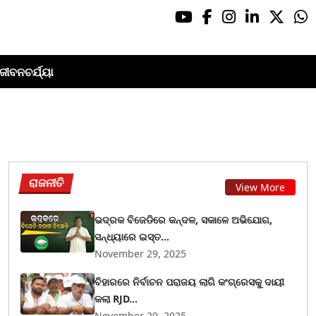
ଜୀବନଚର୍ଯ୍ୟା
ରାଜନୀତି
View More
ଭଦ୍ରକ ବିଜେଡିରେ କନ୍ଦଳ, ସକାଳେ ଅଭିଯୋଗ,
ସନ୍ଧ୍ୟାରେ ଇସ୍ତ...
November 29, 2025
ବିହାରରେ ନିର୍ବାଚନ ପରାଜୟ ଲାଗି କଂଗ୍ରେସକୁ ଦାୟୀ
କଲା RJD...
November 29, 2025