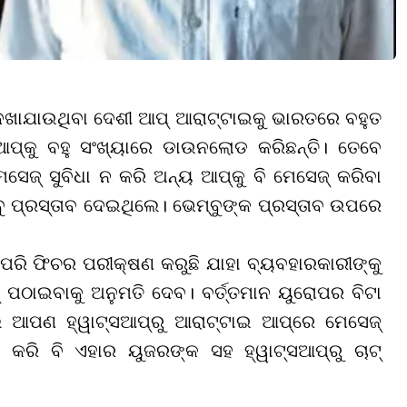
 ଦେଖାଯାଉଥିବା ଦେଶୀ ଆପ୍‌ ଆରାଟ୍ଟାଇକୁ ଭାରତରେ ବହୁତ
ପ୍‌କୁ ବହୁ ସଂଖ୍ୟାରେ ଡାଉନଲୋଡ କରିଛନ୍ତି। ତେବେ
ସେଜ୍ ସୁବିଧା ନ କରି ଅନ୍ୟ ଆପ୍‌କୁ ବି ମେସେଜ୍ କରିବା
 ପ୍ରସ୍ତାବ ଦେଇଥିଲେ। ଭେମ୍ବୁଙ୍କ ପ୍ରସ୍ତାବ ଉପରେ
ପରି ଫିଚର ପରୀକ୍ଷଣ କରୁଛି ଯାହା ବ୍ୟବହାରକାରୀଙ୍କୁ
 ପଠାଇବାକୁ ଅନୁମତି ଦେବ। ବର୍ତ୍ତମାନ ୟୁରୋପର ବିଟା
 ଆପଣ ହ୍ୱାଟ୍ସଆପ୍‌ରୁ ଆରାଟ୍ଟାଇ ଆପ୍‌ରେ ମେସେଜ୍
ି ବି ଏହାର ୟୁଜରଙ୍କ ସହ ହ୍ୱାଟ୍ସଆପ୍‌ରୁ ଚାଟ୍