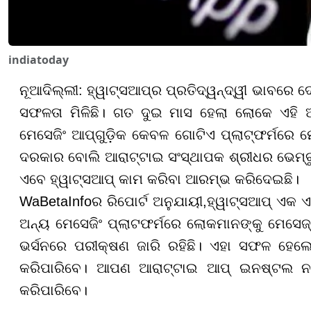
indiatoday
ନୂଆଦିଲ୍ଲୀ: ହ୍ୱାଟ୍ସଆପ୍‌ର ପ୍ରତିଦ୍ୱନ୍ଦ୍ୱୀ ଭାବରେ
ସଫଳତା ମିଳିଛି। ଗତ ଦୁଇ ମାସ ହେଲା ଲୋକେ ଏହି ଆ
ମେସେଜିଂ ଆପ୍‌ଗୁଡ଼ିକ କେବଳ ଗୋଟିଏ ପ୍ଲାଟ୍‌ଫର୍ମରେ ମେ
ଦରକାର ବୋଲି ଆରାଟ୍ଟାଇ ସଂସ୍ଥାପକ ଶ୍ରୀଧର ଭେମ୍ବୁ
ଏବେ ହ୍ୱାଟ୍ସଆପ୍ କାମ କରିବା ଆରମ୍ଭ କରିଦେଇଛି।
WaBetaInfoର ରିପୋର୍ଟ ଅନୁଯାୟୀ,ହ୍ୱାଟ୍ସଆପ୍ ଏକ ଏ
ଅନ୍ୟ ମେସେଜିଂ ପ୍ଲାଟଫର୍ମରେ ଲୋକମାନଙ୍କୁ ମେସେଜ୍
ଭର୍ସନରେ ପରୀକ୍ଷଣ ଜାରି ରହିଛି। ଏହା ସଫଳ ହେଲେ
କରିପାରିବେ। ଆପଣ ଆରାଟ୍ଟାଇ ଆପ୍ ଇନଷ୍ଟଲ ନ କର
କରିପାରିବେ।