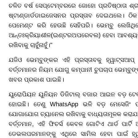
ଚଳିତ ବର୍ଷ ସେପ୍ଟେମ୍ବରରେ ଜୋହୋ ପ୍ରତିଷ୍ଠାତା ଶ
ଷ୍ଟାଣ୍ଡାର୍ଡଡାଇଜେସନର ପ୍ରସ୍ତାବ ଦେଇଥଲେ। ଠି
ପେମେଣ୍ଟ କରି ହେଉଛି ସେହିପରି। ଭେମ୍ବୁ ଲେଖିଥି
ଆନ୍ତଃକ୍ରିୟାଶୀଳ(ଇଣ୍ଟରଅପରେବଲ) ହେବା ଆବଶ୍ୟ
ରଖିବାକୁ ଚାହୁଁନାହୁଁ।"
ଯଜିଓ ଭେମ୍ବୁଙ୍କର ଏହି ପ୍ରସ୍ତାବକୁ ହ୍ୱାଟ୍ସଆପ
ବର୍ତ୍ତମାନର ନିୟମ ଯୋଗୁ କମ୍ପାନୀ ଚୁପଚାପ ଭେମ୍ବୁଙ
ଖବର ପ୍ରକାଶ ପାଇଛି।
ୟୁରୋପିୟନ ୟୁନିୟନ ଡିଜିଟାଲ୍ ବଜାର ଆଇନ ବଡ଼ ଟେକ୍ 
ହୋଇଛି। ତେଣୁ WhatsApp ଭଳି ବଡ଼ ମେସେଜିଂ ପ୍ଲ
ଯୋଗାଯୋଗ ଚ୍ୟାନେଲ ରଖିବାକୁ ବାଧ୍ୟତାମୂଳକ କରାଯ
ବର୍ତ୍ତମାନ, ଏହି ଫିଚର୍ସ କେବଳ ଗୋଟିଏ ଥାର୍ଡ ପାର୍ଟି
ଡେଭଲପରମାନଙ୍କୁ ଏଥିରେ ସାମିଲ ହେବା ପାଇଁ ହ୍ୱ