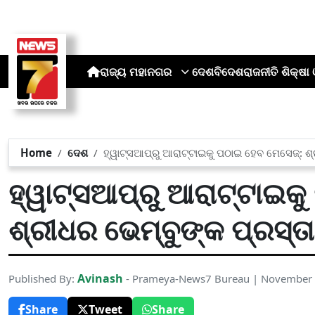
ରାଜ୍ୟ
ମହାନଗର
ଦେଶ
ବିଦେଶ
ରାଜନୀତି
ଶିକ୍ଷା 
Home
ଦେଶ
ହ୍ୱାଟ୍ସଆପ୍‌ରୁ ଆରାଟ୍ଟାଇକୁ ପଠାଇ ହେବ ମେସେଜ୍: ଶ
ହ୍ୱାଟ୍ସଆପ୍‌ରୁ ଆରାଟ୍ଟାଇକ
ଶ୍ରୀଧର ଭେମ୍ବୁଙ୍କ ପ୍ରସ୍ତ
Avinash
Published By:
- Prameya-News7 Bureau | November 
Share
Tweet
Share