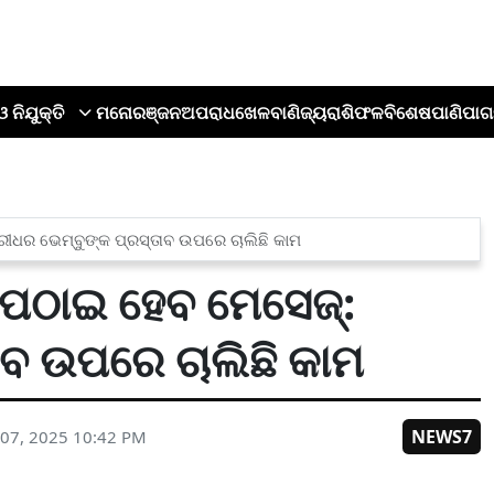
ଓ ନିଯୁକ୍ତି
ମନୋରଞ୍ଜନ
ଅପରାଧ
ଖେଳ
ବାଣିଜ୍ୟ
ରାଶିଫଳ
ବିଶେଷ
ପାଣିପାଗ
୍ରୀଧର ଭେମ୍ବୁଙ୍କ ପ୍ରସ୍ତାବ ଉପରେ ଚାଲିଛି କାମ
ୁ ପଠାଇ ହେବ ମେସେଜ୍:
ାବ ଉପରେ ଚାଲିଛି କାମ
NEWS7
07, 2025 10:42 PM