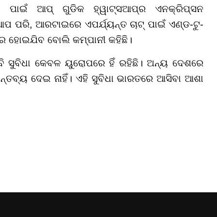
 ପାଇଁ ଆପ୍ ଗୁଡିକ ହ୍ୱାଟ୍ସଆପ୍‌ର ଏନକ୍ରିପ୍ସନ
 ପରି, ଆରଟାଇରେ ଏପର୍ଯ୍ୟନ୍ତ ଚାଟ୍ ପାଇଁ ଏଣ୍ଡ-ଟୁ-
ଘ୍ର ହୋଇଯିବ ବୋଲି କମ୍ପାନୀ କହିଛି।
ସୁବିଧା କେବଳ ୟୁରୋପରେ ହିଁ ରହିଛି। ଅନ୍ୟ ଦେଶରେ
ନ୍ତବ୍ୟ ଦେଇ ନାହିଁ। ଏହି ସୁବିଧା ଭାରତରେ ଆସିବା ଆଶା