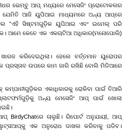
୍ରୀଧର ଭେମ୍ବୁ ଆପ୍ ମଧ୍ୟରେ ମେସେଜିଂ ପ୍ରୋଟୋକଲର
କ ଯେମିତି ଆଜି ୟୁପିଆଇ ମାଧ୍ୟମରେ ଅନ୍ୟ ଆପ୍‌ରେ
ଲେ "ଏହି ସିଷ୍ଟମଗୁଡ଼ିକ ୟୁପିଆଇ ଏବଂ ଇମେଲ୍ ପରି
କ। ଆମେ କେବେ ଏକ ଏକଚାଟିଆ ଅଧିକାର(ମନୋପୋଲି)
୍‌ ଖାରଜ କରିଦେଇଥିଲା। ହେଲେ ବର୍ତ୍ତମାନ ୟୁରୋପର
୍କ ପ୍ରସ୍ତାବ ଉପରେ କାମ ଜାରି ରଖିଛି ବୋଲି ମିଡିଆରେ
କମ୍ପାନୀଗୁଡ଼ିକର ଏକାଧିକାରକୁ ରୋକିବା ପାଇଁ ତିଆରି
ାଟଫର୍ମଗୁଡ଼ିକୁ ଅନ୍ୟ ମେସେଜିଂ ଆପ୍ ପାଇଁ ଖୋଲା
ାଇଛି।
 ଆପ୍‌ BirdyChatରେ ଚାଲୁଛି। ରିପୋର୍ଟ ଅନୁଯାୟୀ, ଆପ୍
ାଟ୍ସଆପ୍‌କୁ ଏକ ଅନୁରୋଧ ଦାଖଲ କରିବାକୁ ପଡିବ।