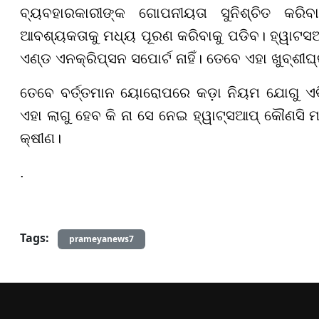
ବ୍ୟବହାରକାରୀଙ୍କ ଗୋପନୀୟତା ସୁନିଶ୍ଚିତ କରିବା
ଆବଶ୍ୟକତାକୁ ମଧ୍ୟ ପୂରଣ କରିବାକୁ ପଡିବ। ହ୍ୱାଟସଆପ
ଏଣ୍ଡ ଏନକ୍ରିପ୍ସନ ସପୋର୍ଟ ନାହିଁ। ତେବେ ଏହା ଖୁବ୍‌ଶୀ
ତେବେ ବର୍ତ୍ତମାନ ୟୋରୋପରେ କଡ଼ା ନିୟମ ଯୋଗୁ ଏବି 
ଏହା ଲାଗୁ ହେବ କି ନା ସେ ନେଇ ହ୍ୱାଟ୍ସଆପ୍ କୌଣସି ମ
କ୍ଷୀଣ।
.
Tags:
prameyanews7