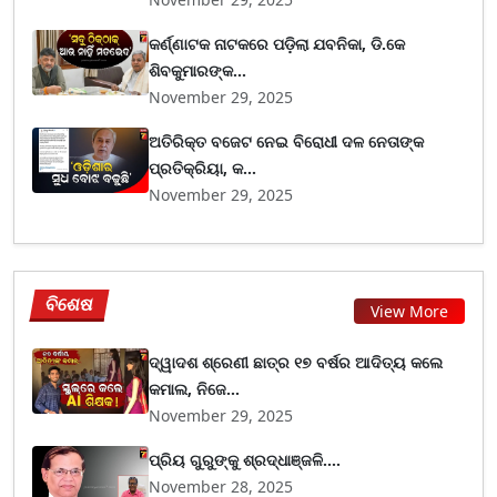
କର୍ଣ୍ଣାଟକ ନାଟକରେ ପଡ଼ିଲା ଯବନିକା, ଡି.କେ
ଶିବକୁମାରଙ୍କ...
November 29, 2025
ଅତିରିକ୍ତ ବଜେଟ ନେଇ ବିରୋଧୀ ଦଳ ନେତାଙ୍କ
ପ୍ରତିକ୍ରିୟା, କ...
November 29, 2025
ବିଶେଷ
View More
ଦ୍ୱାଦଶ ଶ୍ରେଣୀ ଛାତ୍ର ୧୭ ବର୍ଷର ଆଦିତ୍ୟ କଲେ
କମାଲ, ନିଜେ...
November 29, 2025
ପ୍ରିୟ ଗୁରୁଙ୍କୁ ଶ୍ରଦ୍ଧାଞ୍ଜଳି....
November 28, 2025