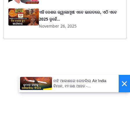
ଏହି ଦେଶର ଜ୍ୱାଳାମୂଖୀ ଏବେ ଭାରତରେ, ଏଠି ଏବେ
2025 ନୁହେଁ...
November 26, 2025
×
ମଝି ଆକାଶରେ ଦୋହଲିଲା Air India
ବିମାନ, ୧୨ ଜଣ ଆହତ -
PrameyaNews7