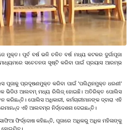
 ମୁକ୍ତ। ପୂର୍ବ ବର୍ଷ ଭଳି ଚଳିତ ବର୍ଷ ମଧ୍ୟ କଟକର ଦୁର୍ଗାପୂଜା
ତ ମାଧ୍ୟମରେ ସଚେତନତା ସୃଷ୍ଟି କରିବା ପାଇଁ ପ୍ରୟାସ ଆରମ୍ଭ
ସ ପୂଜାକୁ ପ୍ରଦୂଷଣମୁକ୍ତ କରିବା ପାଇଁ 'ପଲିଥିନମୁକ୍ତ ଧରଣୀ'
କ ଭିଡିଓ ଆଲବମ୍ ମଧ୍ୟ ରିଲିଜ୍ ହୋଇଛି। ଅତିରିକ୍ତ ପୋଲିସ
ିଛନ୍ତି। ପୋଲିସ ଅଧିକାରୀ, କର୍ମଚାରୀମାନଙ୍କ ଦ୍ବାରା ଏହି
େମାନନ୍ଦ ଏହି ଆଲବମ୍‌ର ନିର୍ଦ୍ଦେଶନା ଦେଇଛନ୍ତି।
ିଆ ଫିର୍ଦ୍ଦୋଷ କହିଛନ୍ତି, ପୂଜାରେ ଅଧିକରୁ ଅଧିକ ମହିଳାଙ୍କୁ
୍ତ ହୋଇଯିବ।