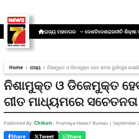
ରାଜ୍ୟ
ମହାନଗର
ଦେଶ
ବିଦେଶ
ରାଜନୀତି
ଶିକ୍ଷା 
Home
ରାଜ୍ୟ
ନିଶାମୁକ୍ତ ଓ ଡିଜେମୁକ୍ତ ହେବ କଟକ ଦୁର୍ଗାପୂଜା ଭସା
ନିଶାମୁକ୍ତ ଓ ଡିଜେମୁକ୍ତ ହେବ
ଗୀତ ମାଧ୍ୟମରେ ସଚେତନତା ସ
Chikun
Published By:
- Prameya-News7 Bureau | September 
Share
Tweet
Share