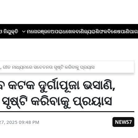
ଓ ନିଯୁକ୍ତି
ମନୋରଞ୍ଜନ
ଅପରାଧ
ଖେଳ
ବାଣିଜ୍ୟ
ରାଶିଫଳ
ବିଶେଷ
ପାଣିପାଗ
ଣି, ଗୀତ ମାଧ୍ୟମରେ ସଚେତନତା ସୃଷ୍ଟି କରିବାକୁ ପ୍ରୟାସ
 କଟକ ଦୁର୍ଗାପୂଜା ଭସାଣି,
ୃଷ୍ଟି କରିବାକୁ ପ୍ରୟାସ
NEWS7
27, 2025 09:48 PM