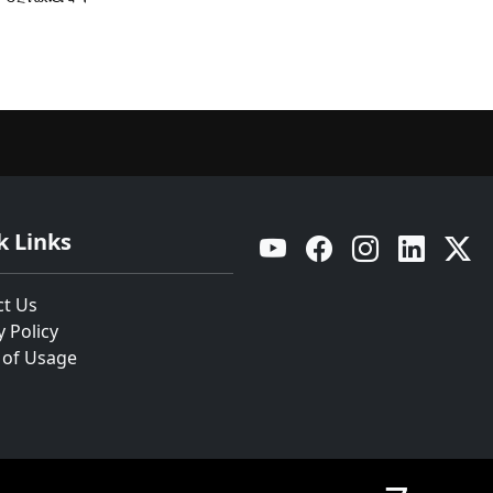
k Links
YouTube
Facebook
Instagram
Linkedin
Twitt
ct Us
y Policy
 of Usage