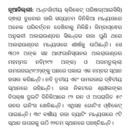
ନୂଆଦିଲ୍ଲୀ:
ଅନ୍ତର୍ଜାତୀୟ କ୍ରିକେଟ୍ ପରିଷଦ(ଆଇସିସି)
ଦ୍ଵାରା ବୁଧବାର ଜାରି ସଦ୍ୟତମ ଦିନିକିଆ ମାନ୍ୟତାରେ
ଅନେକ ପରିବର୍ତ୍ତନ ଦେଖିବାକୁ ମିଳିଛି। ଜିମ୍ବାଓ୍ଵେର
ଅନୁଭବୀ ଅଲରାଉଣ୍ଡର ସିକନ୍ଦର ରଜା ପୁଣି ଥରେ
ଅଲରାଉଣ୍ଡର ମାନ୍ୟତାରେ ଶୀର୍ଷକୁ ଉଠିଛନ୍ତି। ସେ
୩୦୨ ଅଙ୍କ ସହ ଆଫଗାନିସ୍ତାନର ଅଲରାଉଣ୍ଡର
ମହମ୍ମଦ ନବି(୨୯୨ ଅଙ୍କ) ଓ ଅଜମତୁଲ୍ଲା
ଉମରଜଇ(୨୯୬)ଙ୍କୁ ପଛରେ ପକାଇ ଏକ ନମ୍ବର ସ୍ଥାନ
ହାସଲ କରିଛନ୍ତି। ନବି ତୃତୀୟ ଏବଂ ଉମରଜାଇ ଦ୍ଵିତୀୟ
ସ୍ଥାନରେ ରହିଛନ୍ତି। ରଜା ନିକଟରେ ଶ୍ରୀଲଙ୍କା
ବିପକ୍ଷ ଦୁଇଟି ଦିନିକିଆରେ ୯୨ ରନ ଓ ଅପରାଜିତ ୫୯
ରନର ଇନିଂସ ଖେଳିଛନ୍ତି। ଏଥିସହ ଗୋଟିଏ ଓ୍ଵିକେଟ୍
ପାଇଛନ୍ତି। ୩୯ ବର୍ଷୀୟ ରଜା ବ୍ୟାଟିଂ ମାନ୍ୟତାରେ ୯ଟି
ସ୍ଥାନ ଉପରକୁ ଉଠି ୨୨ତମ ସ୍ଥାନରେ ପହଞ୍ଚିଛନ୍ତି।