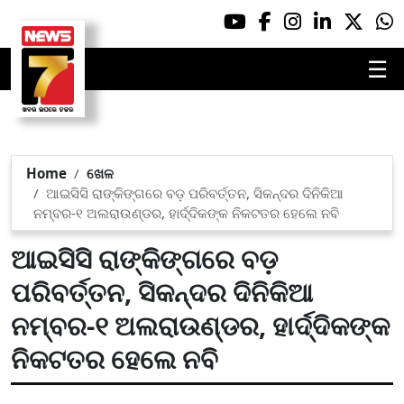
☰
Home
ଖେଳ
ଆଇସିସି ରାଙ୍କିଙ୍ଗରେ ବଡ଼ ପରିବର୍ତ୍ତନ, ସିକନ୍ଦର ଦିନିକିଆ
ନମ୍ବର-୧ ଅଲରାଉଣ୍ଡର, ହାର୍ଦ୍ଦିକଙ୍କ ନିକଟତର ହେଲେ ନବି
ଆଇସିସି ରାଙ୍କିଙ୍ଗରେ ବଡ଼
ପରିବର୍ତ୍ତନ, ସିକନ୍ଦର ଦିନିକିଆ
ନମ୍ବର-୧ ଅଲରାଉଣ୍ଡର, ହାର୍ଦ୍ଦିକଙ୍କ
ନିକଟତର ହେଲେ ନବି