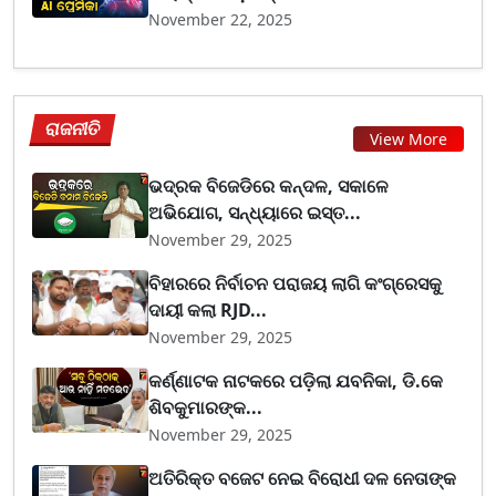
November 22, 2025
ରାଜନୀତି
View More
ଭଦ୍ରକ ବିଜେଡିରେ କନ୍ଦଳ, ସକାଳେ
ଅଭିଯୋଗ, ସନ୍ଧ୍ୟାରେ ଇସ୍ତ...
November 29, 2025
ବିହାରରେ ନିର୍ବାଚନ ପରାଜୟ ଲାଗି କଂଗ୍ରେସକୁ
ଦାୟୀ କଲା RJD...
November 29, 2025
କର୍ଣ୍ଣାଟକ ନାଟକରେ ପଡ଼ିଲା ଯବନିକା, ଡି.କେ
ଶିବକୁମାରଙ୍କ...
November 29, 2025
ଅତିରିକ୍ତ ବଜେଟ ନେଇ ବିରୋଧୀ ଦଳ ନେତାଙ୍କ