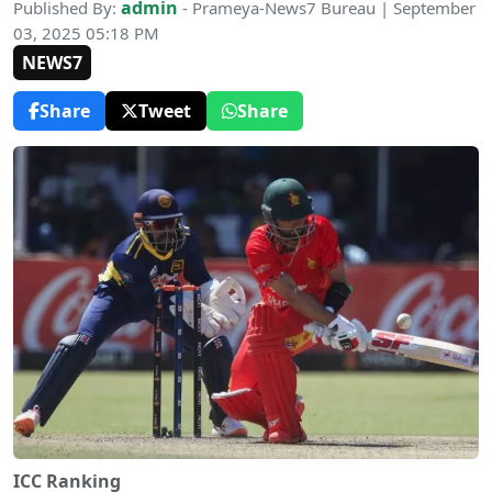
admin
Published By:
- Prameya-News7 Bureau | September
03, 2025 05:18 PM
NEWS7
Share
Tweet
Share
ICC Ranking