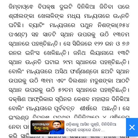
ଜିମ୍ବାଓ୍ଵେ ବିପକ୍ଷ ଦୁଇଟି ଦିନିକିଆ ଜିତିବା ପରେ
ଶ୍ରୀଲଙ୍କା ଖେଳାଳିଙ୍କ ମଧ୍ୟ ମାନ୍ୟତାରେ ଉନ୍ନତି
ଘଟିଛି। ବ୍ୟାଟିଂ ମାନ୍ୟତାରେ ପଥୁନ ନିଶଙ୍କା(୬୫୪
ପଏଣ୍ଟ) ସହ ସାତଟି ସ୍ଥାନ ଉପରକୁ ଉଠି ୧୩ତମ
ସ୍ଥାନରେ ପହଞ୍ଚିଛନ୍ତି। ସେ ସିରିଜରେ ୧୨୨ ରନ ଓ ୭୬
ରନର ଇନିଂସ ଖେଳିଛନ୍ତି। ଜନିଥ ଲିୟାନାଗେ ୧୩ଟି
ସ୍ଥାନ ଉନ୍ନତି ଘଟାଇ ୨୯ମ ସ୍ଥାନରେ ପହଞ୍ଚିଛନ୍ତି।
ବୋଲିଂ ମାନ୍ୟତାରେ ଅସିଥ ଫର୍ଣ୍ଣାଣ୍ଡୋ ଛଅଟି ସ୍ଥାନ
ଉପରକୁ ଉଠି ୩୧ମ ଏବଂ ଦିଲଶାନ ମଦୁଶଙ୍କା ଆଠଟି
ସ୍ଥାନ ଉପରକୁ ଉଠି ୫୨ତମ ସ୍ଥାନରେ ପହଞ୍ଚିଛନ୍ତି।
ଦକ୍ଷିଣ ଆଫ୍ରିକାର ସ୍ପିନର କେଶବ ମହାରାଜ ଦିନିକିଆ
ବୋଲିଂ ମାନ୍ୟତାରେ ପୂର୍ବବତ୍ତ ଶୀର୍ଷରେ ଅଛନ୍ତି। ସେ
ଇଂଲଣ୍ଡ ବିପକ୍ଷ ପ୍ରଥମ ଦିନିକିଆରେ ୪ ଓ୍ଵିକେଟ୍
×
ଓଡ଼ିଶାକୁ ଆସିବ ପୁଞ୍ଜି, ତିନିଦିନିଆ
ନେବା ପରେ ୩୧ ରେଟିଂ ବୃଦ୍ଧି ସହ ୬୯୦ ପଏଣ୍ଟ ହାସଲ
ଦିଲ୍ଲୀ ଗସ୍ତରେ ଯିବେ
କରି ସାରିଛନ୍ତି। ଭାରତର ଶୁଭମନ ଗିଲ୍ ନିଜର ଶୀର୍ଷ
ମୁଖ୍ୟମନ୍ତ୍ରୀ ମୋହନ ମାଝୀ