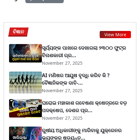
ବିଜ୍ଞାନ
View More
ସୂର୍ଯ୍ୟଙ୍କ ପାଖରେ ଦେଖାଗଲା ୨୩୦୦ ଫୁଟ୍‌ର
ବିନାଶକାରୀ ଗ୍ର...
November 27, 2025
AI ମଣିଷର ଆୟୁଷ ବୃଦ୍ଧି କରିବ କି ?
ବୈଜ୍ଞାନିକଙ୍କ ଦାବି-...
November 27, 2025
ଘରୋଇ ମହାକାଶ ଗବେଷଣା କ୍ଷେତ୍ରରେ ବଡ଼
ପଦକ୍ଷେପ, ଦେଶର ପ୍ର...
November 27, 2025
ରୁଷୀୟ ଅଧିକାରୀଙ୍କୁ ମାରିବାକୁ ୟୁକ୍ରେନର
ଭୟଙ୍କର ଷଡ଼ଯନ୍ତ...