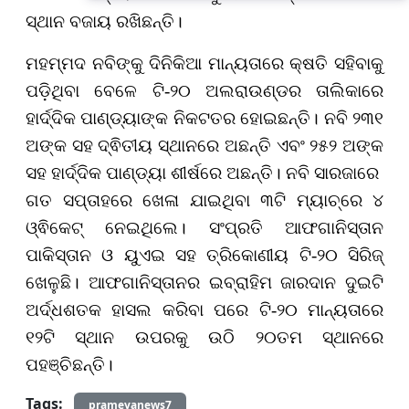
ସ୍ଥାନ ବଜାୟ ରଖିଛନ୍ତି।
ମହମ୍ମଦ ନବିଙ୍କୁ ଦିନିକିଆ ମାନ୍ୟତାରେ କ୍ଷତି ସହିବାକୁ
ପଡ଼ିଥିବା ବେଳେ ଟି-୨୦ ଅଲରାଉଣ୍ଡର ତାଲିକାରେ
ହାର୍ଦ୍ଦିକ ପାଣ୍ଡ୍ୟାଙ୍କ ନିକଟତର ହୋଇଛନ୍ତି। ନବି ୨୩୧
ଅଙ୍କ ସହ ଦ୍ଵିତୀୟ ସ୍ଥାନରେ ଅଛନ୍ତି ଏବଂ ୨୫୨ ଅଙ୍କ
ସହ ହାର୍ଦ୍ଦିକ ପାଣ୍ଡ୍ୟା ଶୀର୍ଷରେ ଅଛନ୍ତି। ନବି ସାରଜାରେ
ଗତ ସପ୍ତାହରେ ଖେଳା ଯାଇଥିବା ୩ଟି ମ୍ୟାଚ୍‌ରେ ୪
ଓ୍ଵିକେଟ୍ ନେଇଥିଲେ। ସଂପ୍ରତି ଆଫଗାନିସ୍ତାନ
ପାକିସ୍ତାନ ଓ ୟୁଏଇ ସହ ତ୍ରିକୋଣୀୟ ଟି-୨୦ ସିରିଜ୍
ଖେଳୁଛି। ଆଫଗାନିସ୍ତାନର ଇବ୍ରାହିମ ଜାରଦାନ ଦୁଇଟି
ଅର୍ଦ୍ଧଶତକ ହାସଲ କରିବା ପରେ ଟି-୨୦ ମାନ୍ୟତାରେ
୧୨ଟି ସ୍ଥାନ ଉପରକୁ ଉଠି ୨୦ତମ ସ୍ଥାନରେ
ପହଞ୍ଚିଛନ୍ତି।
Tags:
prameyanews7