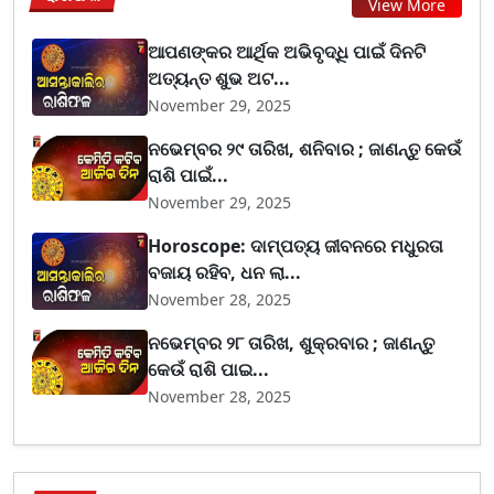
View More
ଆପଣଙ୍କର ଆର୍ଥିକ ଅଭିବୃଦ୍ଧି ପାଇଁ ଦିନଟି
ଅତ୍ୟନ୍ତ ଶୁଭ ଅଟ...
November 29, 2025
ନଭେମ୍ବର ୨୯ ତାରିଖ, ଶନିବାର ; ଜାଣନ୍ତୁ କେଉଁ
ରାଶି ପାଇଁ...
November 29, 2025
Horoscope: ଦାମ୍ପତ୍ୟ ଜୀବନରେ ମଧୁରତା
ବଜାୟ ରହିବ, ଧନ ଲା...
November 28, 2025
ନଭେମ୍ବର ୨୮ ତାରିଖ, ଶୁକ୍ରବାର ; ଜାଣନ୍ତୁ
କେଉଁ ରାଶି ପାଇ...
November 28, 2025