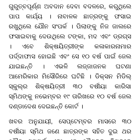
ଗୁରୁତ୍ବପୂର୍ଣ୍ଣ ଅବଦାନ ଦେବା ବଦଳରେ, କରୁଥିଲେ
ପାପ କାର୍ଯ୍ୟ । ନାବାଳକ ଛାତ୍ରଙ୍କୁ ଫସାଇ
ରଖୁଥିଲେ ଯୌନ ସଂପର୍କ । ପିଲାଙ୍କୁ ନିଜ ଜାଲରେ
ଫସାଇବାକୁ ଦେଉଥିଲେ ଟଙ୍କା, ମଦ ଏବଂ ଡ୍ରଗ୍ସ
। ଏବେ ଶିକ୍ଷୟିତ୍ରୀଙ୍କ କଳାକାରନାମାର
ପର୍ଦ୍ଦାଫାସ ହୋଇଛି ଏବଂ ସେ ୧୦ ବର୍ଷ ପାଇଁ ଜେଲ
ଯାଇଛନ୍ତି । ଏଭଳି ଲଜ୍ଜାଜନକ ଘଟଣା
ଆମେରିକାର ମିସୌରିରେ ଘଟିଛି । ଡିକ୍ସନ ମିଡିଲ୍
ସ୍କୁଲ୍ର ଶିକ୍ଷୟିତ୍ରୀ ୩୦ ବର୍ଷୀୟା କାରିସା
ସ୍ମିଥଙ୍କୁ ନଭେମ୍ବର ୧୯ ତାରିଖରେ ୧୦ ବର୍ଷ ଜେଲ
ଦଣ୍ଡାଦେଶ ଦେଇଛନ୍ତି କୋର୍ଟ ।
ଖବର ଅନୁଯାୟୀ, ସେପ୍ଟେମ୍ବର ମାସରେ ୩୦
ବର୍ଷୀୟା ସ୍ମିଥ ଜଣେ ଛାତ୍ରଙ୍କ ସହିତ ଦୁଇ ଥର