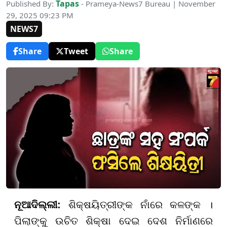
Tapas
Published By:
- Prameya-News7 Bureau | November
29, 2025 09:23 PM
NEWS7
Share
Tweet
Share
ନୂଆଦିଲ୍ଲୀ:
ଶିକ୍ଷୟିତ୍ରୀଙ୍କ ନାଁରେ କଳଙ୍କ ।
ପିଲାଙ୍କୁ ଉଚିତ ଶିକ୍ଷା ଦେଇ ଦେଶ ନିର୍ମାଣରେ