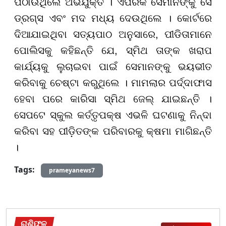
ପଠାଉଥିଲେ ଅଭିଯୁକ୍ତ । ଏପରିକି ସେମାନଙ୍କୁ ସେ
ଡ୍ରଗ୍ସ ଏବଂ ମଦ ମଧ୍ୟ ଦେଉଥିଲେ । କୋର୍ଟରେ
ଦିଆଯାଇଥିବା ସତ୍ୟପାଠ ଅନୁସାରେ, ପୀଡିତାମାନେ
ପୋଲିସକୁ କହିଛନ୍ତି ଯେ, ସ୍ମିଥ ତାଙ୍କ ଖରାପ
କାର୍ଯ୍ୟକୁ ଲୁଚାଇବା ପାଇଁ ସେମାନଙ୍କୁ ଭୟଭୀତ
କରିବାକୁ ଚେଷ୍ଟା କରୁଥିଲେ । ମାମଲାର ପର୍ଦ୍ଦାଫାସ
ହେବା ପରେ କାରିସା ସ୍ମିଥ ଜେଲ୍ ଯାଇଛନ୍ତି ।
ସେପଟେ ସ୍କୁଲ କର୍ତ୍ତୃପକ୍ଷ ଏଭଳି ଘଟଣାକୁ ନିନ୍ଦା
କରିବା ସହ ପୀଡ଼ିତଙ୍କ ପରିବାରକୁ କ୍ଷମା ମାଗିଛନ୍ତି
।
Tags:
prameyanews7
ରାଶିଫଳ