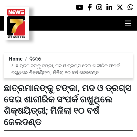
☰
Home
ବିଦେଶ
ଛାତ୍ରମାନଙ୍କୁ ଟଙ୍କା, ମଦ ଓ ଡ୍ରଗ୍ସ ଦେଇ ଶାରୀରିକ ସଂପର୍କ
ରଖୁଥିଲେ ଶିକ୍ଷୟିତ୍ରୀ; ମିଳିଲା ୧୦ ବର୍ଷ ଜେଲଦଣ୍ଡ
ଛାତ୍ରମାନଙ୍କୁ ଟଙ୍କା, ମଦ ଓ ଡ୍ରଗ୍ସ
ଦେଇ ଶାରୀରିକ ସଂପର୍କ ରଖୁଥିଲେ
ଶିକ୍ଷୟିତ୍ରୀ; ମିଳିଲା ୧୦ ବର୍ଷ
ଜେଲଦଣ୍ଡ