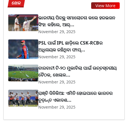
ଖେଳ
View More
ଭାରତୀୟ ପିଚ୍‌କୁ ସମାଲୋଚନା କଲେ ହରଭଜନ
ସିଂହ: କହିଲେ, ଆର୍...
November 29, 2025
PSL ପାଇଁ IPL ଛାଡ଼ିଲେ CSK-RCBର
ଅଧିନାୟକ ରହିଥିବା ଫାପ୍...
November 29, 2025
ବାରବାଟୀ ଟି-୨୦ ମୁକାବିଲା ପାଇଁ ଉଚ୍ଚସ୍ତରୀୟ
ବୈଠକ, ଖେଳାଳ...
November 29, 2025
ରାଞ୍ଚି ଦିନିକିଆ: ଏମିତି ହୋଇପାରେ ଭାରତର
ଚୂଡ଼ାନ୍ତ ଏକାଦଶ...
November 29, 2025