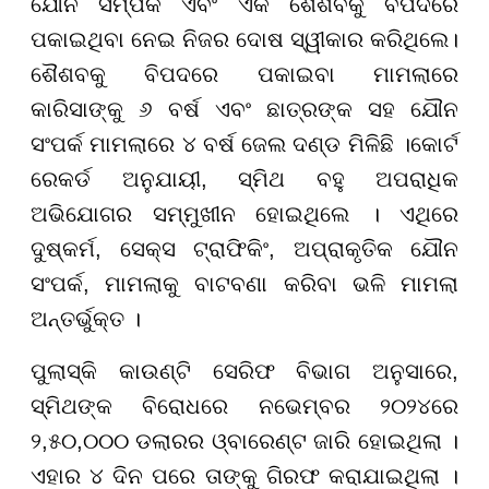
ଯୌନ ସମ୍ପର୍କ ଏବଂ ଏକ ଶୈଶବକୁ ବିପଦରେ
ପକାଇଥିବା ନେଇ ନିଜର ଦୋଷ ସ୍ୱୀକାର କରିଥିଲେ।
ଶୈଶବକୁ ବିପଦରେ ପକାଇବା ମାମଲାରେ
କାରିସାଙ୍କୁ ୬ ବର୍ଷ ଏବଂ ଛାତ୍ରଙ୍କ ସହ ଯୌନ
ସଂପର୍କ ମାମଲାରେ ୪ ବର୍ଷ ଜେଲ ଦଣ୍ଡ ମିଳିଛି ।କୋର୍ଟ
ରେକର୍ଡ ଅନୁଯାୟୀ, ସ୍ମିଥ ବହୁ ଅପରାଧିକ
ଅଭିଯୋଗର ସମ୍ମୁଖୀନ ହୋଇଥିଲେ । ଏଥିରେ
ଦୁଷ୍କର୍ମ, ସେକ୍ସ ଟ୍ରାଫିକିଂ, ଅପ୍ରାକୃତିକ ଯୌନ
ସଂପର୍କ, ମାମଲାକୁ ବାଟବଣା କରିବା ଭଳି ମାମଲା
ଅନ୍ତର୍ଭୁକ୍ତ ।
ପୁଲାସ୍କି କାଉଣ୍ଟି ସେରିଫ ବିଭାଗ ଅନୁସାରେ,
ସ୍ମିଥଙ୍କ ବିରୋଧରେ ନଭେମ୍ବର ୨୦୨୪ରେ
୨,୫୦,୦୦୦ ଡଲାରର ଓ୍ବାରେଣ୍ଟ ଜାରି ହୋଇଥିଲା ।
ଏହାର ୪ ଦିନ ପରେ ତାଙ୍କୁ ଗିରଫ କରାଯାଇଥିଲା ।