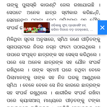
ତାଙ୍କୁ ପୁଲାସ୍କି କାଉଣ୍ଟି ଜେଲ ରଖାଯାଇଛି ।
ସେପଟେ ଅନେକ ଛାତ୍ର ସ୍ବୀକାର କରିଛନ୍ତି,
ସେମାନଙ୍କୁ ଟଙ୍କା ନେଇ ସ୍ମିଥଙ୍କ ସହ ଯୌନ
×
ଓଡ଼ିଶାକୁ ଫୁଡ୍ ପ୍ରୋସେସିଂ ହବ୍
ସଂପର୍କ ରଖିଥିଲେ ।
କରିବା ଦିଗରେ ବଡ଼ ପଦକ୍ଷେପ, ୪୨
ହଜାରରୁ ଅଧିକ ନିଯୁକ୍ତି ସୁଯୋଗ
ମିଳିଥିବା ସୂଚନା ଅନୁସାରେ, ସ୍ମିଥ ଜଣେ ପୀଡ଼ିତଙ୍କୁ
ସ୍ନାପଚାଟରେ ନିଜର ନଗ୍ନ ଫଟୋ ପଠାଇଥିଲେ ।
ତାପରେ ସଂପୃକ୍ତ ଛାତ୍ରଙ୍କ ସହ ସେକ୍ସ କରିଥିଲେ ।
ପରେ ସେ ଅନେକ ଛାତ୍ରଙ୍କ ସହ ଯୌନ ସଂପର୍କ
ରଖିଥିଲେ । ତାଙ୍କ ସ୍ବାମୀ ଘରେ ନଥିବା ବେଳେ
ପିଲାମାନଙ୍କୁ ତାଙ୍କ ସହ ନିଜ ଘରକୁ ଆଣୁଥିଲେ
ସ୍ମିଥ । ବେଳେ ବେଳେ ସେ ନିଜ କାରରେ ଛାତ୍ରଙ୍କ
ସହ ସଂପର୍କ ରଖୁଥିଲେ । ଶାରୀରିକ ସଂପର୍କ ରଖିବା
ପରେ କ୍ୟାସଆପ୍ ମାଧ୍ୟରେ ପୀଡ଼ତଙ୍କୁ ଟଙ୍କା