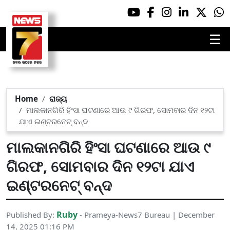
☰
Home
ରାଜ୍ୟ
ମାଲକାନଗିରି ହିଂସା ଘଟଣାରେ ଆଉ ୯ ଗିରଫ, ସୋମବାର ଦିନ ୧୨ଟା
ଯାଏ ଇଣ୍ଟରନେଟ୍ ବନ୍ଦ
ମାଲକାନଗିରି ହିଂସା ଘଟଣାରେ ଆଉ ୯
ଗିରଫ, ସୋମବାର ଦିନ ୧୨ଟା ଯାଏ
ଇଣ୍ଟରନେଟ୍ ବନ୍ଦ
Ruby
Published By:
- Prameya-News7 Bureau | December
14, 2025 01:16 PM