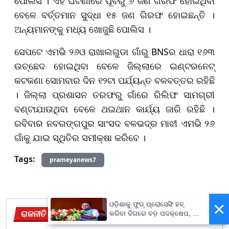
ପୋଲିସ । ଏହି ଘଟଣାରେ ପୂର୍ବରୁ ୬ ଜଣ ଗିରଫ ହୋଇଥିବା
ବେଳେ ବର୍ତ୍ତମାନ ସୁଦ୍ଧା ୧୫ ଜଣ ଗିରଫ ହୋଇଛନ୍ତି ।
ଅନ୍ୟମାନଙ୍କୁ ମଧ୍ୟ ଖୋଜୁଛି ପୋଲିସ ।
ସେପଟେ ଏମଭି ୨୬ଓ ରାଖାଲଗୁଡା ଗାଁରୁ BNSର ଧାରା ୧୬୩
ଉଚ୍ଛେଦ ହୋଇଥିବା ବେଳେ ଜିଲ୍ଲାରେ ଇଣ୍ଟରନେଟ୍
କଟକଣା ସୋମବାର ଦିନ ୧୨ଟା ପର୍ଯ୍ୟନ୍ତ ବଳବତ୍ତର ରହିଛି
। ଜିଲ୍ଲା ପ୍ରଶାସନ ତରଫରୁ ଗାଁରେ ରିଲିଫ ସାମଗ୍ରୀ
ବଣ୍ଟାଯାଉଥିବା ବେଳେ ଥଇଥାନ କାର୍ଯ୍ୟ ଜାରି ରହିଛି ।
ରବିବାର ନବରଙ୍ଗପୁର ସାଂସଦ ବଳଭଦ୍ର ମାଝୀ ଏମଭି ୨୬
ଗାଁକୁ ଯାଇ ସ୍ଥିତିର ସମୀକ୍ଷା କରିବେ ।
Tags:
prameyanews7
×
ଓଡ଼ିଶାକୁ ଫୁଡ୍ ପ୍ରୋସେସିଂ ହବ୍
ରାଜନୀତି
କରିବା ଦିଗରେ ବଡ଼ ପଦକ୍ଷେପ, ୪୨
View More
ହଜାରରୁ ଅଧିକ ନିଯୁକ୍ତି ସୁଯୋଗ