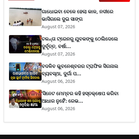
ଗାଧୋଇବା ବେଳେ ହେଲା କାଳ, ନଦୀରେ
ଭାସିଗଲେ ଦୁଇ ସାଙ୍ଗ
August 07, 2026
ଚଳନ୍ତା ଟ୍ରେନରୁ ଯୁବକଙ୍କୁ ଠେଲିଦେଲେ
ଦୁର୍ବୃତ୍ତ, ବର୍ଷା...
August 07, 2026
ବଦଳିବ ଭୁବନେଶ୍ବରର ଟ୍ରାଫିକ ସିଗନାଲ
ବ୍ୟବସ୍ଥା, ଦୁର୍ଗା ପ...
August 06, 2026
‘ସିନେଟ ମେମ୍ବର କହି ହସ୍ତକ୍ଷେପ କରିବା
ଆଧାର ନୁହେଁ’: ରେଭ...
August 06, 2026