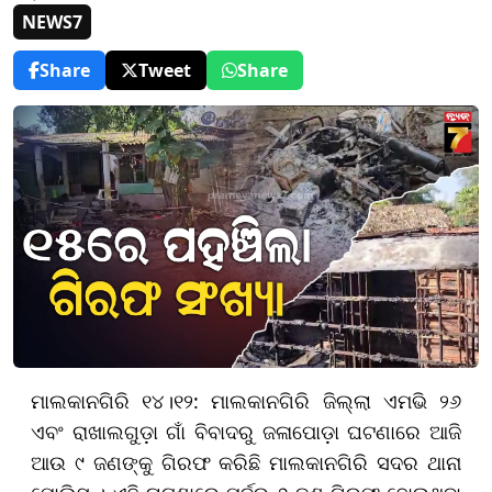
NEWS7
Share
Tweet
Share
ମାଲକାନଗିରି ୧୪।୧୨: ମାଲକାନଗିରି ଜିଲ୍ଲା ଏମଭି ୨୬
ଏବଂ ରାଖାଲଗୁଡ଼ା ଗାଁ ବିବାଦରୁ ଜଳାପୋଡ଼ା ଘଟଣାରେ ଆଜି
ଆଉ ୯ ଜଣଙ୍କୁ ଗିରଫ କରିଛି ମାଲକାନଗିରି ସଦର ଥାନା