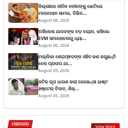
ଦିଲ୍ଲୀରେ ନୀତିନ ନବୀନଙ୍କୁ ଭେଟିଲେ
ମନମୋହନ ସାମଲ, ବିଭିନ...
August 06, 2026
ଅଖିଳେଶ ଯାଦବଙ୍କ ବଡ଼ ବୟାନ, କହିଲେ-
EVM ସମାଲୋଚନାରୁ ଧ୍ୟା...
August 06, 2026
ମଲ୍ଲିକା ଶେରାଓ୍ଵତଙ୍କ ସହିତ କଣ କରୁଛନ୍ତି
ତେଜ ପ୍ରତାପ ଯା...
August 05, 2026
ଜଟିଳ ରୂପ ଧାରଣ କଲା ରେଭେନ୍ସା ଇଷ୍ଟ
ହଷ୍ଟେଲ ବିଦାବ, ଶିକ୍...
August 05, 2026
ମହାନଗର
View More