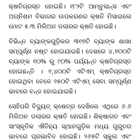
କ୍ଷତିଗ୍ରସ୍ତ ହୋଇଛି। ୧୮୨ଟି ଆମ୍ବୁଲାନ୍ସ ଏବଂ
ଅଗ୍ନିଶମ ବିଭାଗର ଉପକରଣର କ୍ଷତି ମିସାଇଲେ
ମୋଟ ୫.୩ ମିଲିଅନ ଡଲାରର କ୍ଷତି ହୋଇଛି।
ବିଭିନ୍ନ ବ୍ୟାଙ୍କଗୁଡ଼ିକର ୩୧୭ଟି ବ୍ୟାଙ୍କ ଶାଖା
ସମ୍ପୂର୍ଣ୍ଣ ନଷ୍ଟ ହୋଇଯାଇଛି। ଦେଶରେ ୪,୭୦୦ଟି
ବ୍ୟାଙ୍କ ୧୦% ରୁ ୯୦% ପର୍ଯ୍ୟନ୍ତ କ୍ଷତିଗ୍ରସ୍ତ
ହୋଇଛନ୍ତି । ୧,୪୦୦ଟି ଏଟିଏମ୍ କ୍ଷତିଗ୍ରସ୍ତ
ହୋଇଥିବା ବେଳେ ୨୫୦ଟି ଏଟିଏମ୍‌ ସେବା ସମ୍ପୂର୍ଣ୍ଣ
ଭାବରେ ବନ୍ଦ ହୋଇଯାଇଛି।
ସେହିପରି ବିଦ୍ୟୁତ୍ କ୍ଷେତ୍ର ଦେଖିଲେ ଏଥିରେ ୬.୬
ମିଲିଅନ ଡଲାରର କ୍ଷତି ହୋଇଛି। ଶିକ୍ଷାଗତ ଏବଂ
ସାଂସ୍କୃତିକ ଐତିହ୍ୟ ସ୍ଥାନଗୁଡ଼ିକ ମଧ୍ୟ ଗୁରୁତର
ଭାବରେ ପ୍ରଭାବିତ ହୋଇଛି। ୨୬୫ଟି ସ୍କୁଲ ଏବଂ