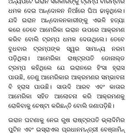
ଅନ୍ୟପଟେ ଇରାନ ସରକାରଙ୍କୁ ଟ୍ରମ୍ପ ବାରମ୍ବାର
ଧମକ ଦେଇ ଆନ୍ଦୋଳନ ନିଆଁରେ ଘିଅ ଢାଳୁଥିଲେ।
ଯଦି ଇରାନ ଆନ୍ଦୋଳନକାରୀଙ୍କୁ ଏଭଳି ହତ୍ୟା
କରେ ତେବେ ଆମେରିକା ଇରାନ ଉପରେ ଆକ୍ରମଣ
କରିବ ବୋଲି ଟ୍ରମ୍ପ ଧମକ ଦେଉଥିଲେ। ତେବେ
ବୁଧବାର ଟ୍ରମ୍ପଙ୍କ ସ୍ୱର ସାମାନ୍ୟ ନରମ
ପଡ଼ିଥିଲା। ଆମେରିକା ରାଷ୍ଟ୍ରପତି ଡୋନାଲ୍ଡ
ଟ୍ରମ୍ପ କହିଥିଲେ ଯେ ଇରାନରେ ହିଂସା ହ୍ରାସ
ପାଉଛି, ତେଣୁ ଆମେରିକାର ଆକ୍ରମଣର ସମ୍ଭାବନା
ବି ହ୍ରାସ ପାଉଛି। ସାଉଦି ଆରବ ଏବଂ କାତାର
ଆମେରିକା ସହିତ ଆଲୋଚନା କରି ଆକ୍ରମଣକୁ
ରୋକିବାକୁ ଚେଷ୍ଟା କରିଛନ୍ତି ବୋଲି ଜଣାପଡ଼ିଛି।
ଇରାନ ଘଟଣାକୁ ନେଇ ରୁଷ ରାଷ୍ଟ୍ରପତି ଭ୍ଲାଦିମିର
ପୁଟିନ ଏବଂ ଇସ୍ରାଏଲ ପ୍ରଧାନମନ୍ତ୍ରୀ ବେଞ୍ଜାମିନ୍