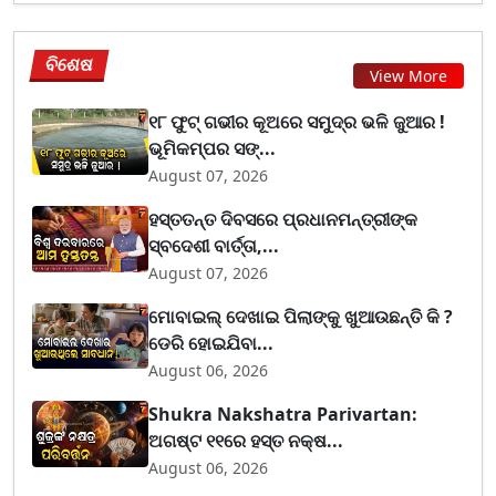
ବିଶେଷ
View More
୧୮ ଫୁଟ୍ ଗଭୀର କୂଅରେ ସମୁଦ୍ର ଭଳି ଜୁଆର !
ଭୂମିକମ୍ପର ସଙ୍...
August 07, 2026
ହସ୍ତତନ୍ତ ଦିବସରେ ପ୍ରଧାନମନ୍ତ୍ରୀଙ୍କ
ସ୍ବଦେଶୀ ବାର୍ତ୍ତା,...
August 07, 2026
ମୋବାଇଲ୍ ଦେଖାଇ ପିଲାଙ୍କୁ ଖୁଆଉଛନ୍ତି କି ?
ଡେରି ହୋଇଯିବା...
August 06, 2026
Shukra Nakshatra Parivartan:
ଅଗଷ୍ଟ ୧୧ରେ ହସ୍ତ ନକ୍ଷ...
August 06, 2026