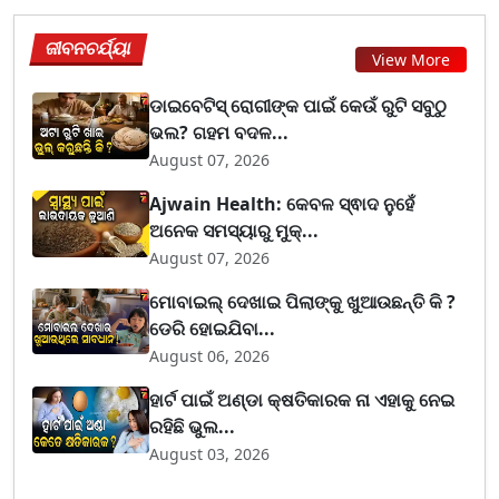
ଜୀବନଚର୍ଯ୍ୟା
View More
ଡାଇବେଟିସ୍ ରୋଗୀଙ୍କ ପାଇଁ କେଉଁ ରୁଟି ସବୁଠୁ
ଭଲ? ଗହମ ବଦଳ...
August 07, 2026
Ajwain Health: କେବଳ ସ୍ଵାଦ ନୁହେଁ
ଅନେକ ସମସ୍ୟାରୁ ମୁକ୍...
August 07, 2026
ମୋବାଇଲ୍ ଦେଖାଇ ପିଲାଙ୍କୁ ଖୁଆଉଛନ୍ତି କି ?
ଡେରି ହୋଇଯିବା...
August 06, 2026
ହାର୍ଟ ପାଇଁ ଅଣ୍ଡା କ୍ଷତିକାରକ ନା ଏହାକୁ ନେଇ
ରହିଛି ଭୁଲ...
August 03, 2026