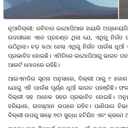
ନୂଆଦିଲ୍ଲୀ: ରବିବାର ଇଥୋପିଆର ହାୟଲି ଅଗ୍ନେୟଗ
ଉଦଗୀରଣ ଏତେ ପ୍ରଚଣ୍ଡ ଥିଲା ଯେ, ଏଥିରୁ ନିର୍ଗତ ପ
ଉଠିଥିଲା। ବଡ଼ କଥା ହେଲା ଏଥିରୁ ନିର୍ଗତ ପାଉଁଶ ଧୂ
ପ୍ରଭାବିତ ହୋଇଛି। ଏମିତିରେ ଇଥୋପିଆରୁ ଭାରତ ପହଞ
ଆଲର୍ଟ ମୋଡରେ ରହିଛି।
ଆଇଏମଡିର ସୂଚନା ଅନୁସାରେ, ଦିଲ୍ଲୀ ଠାରୁ ୯ ହଜା
ଯୋଗୁ ଏହି ପାଉଁଶ ପୂର୍ଣ୍ଣ ଧୂଆଁ ଭାରତ ପହଞ୍ଚିଛି।
ଦିଲ୍ଲୀ ସହ ଅନେକ ସହର ପ୍ରଭାବିତ ହୋଇଛି। ଅନୁମା
ହରିୟାଣା, ରାଜସ୍ଥାନ ଉପରେ ରହିବ। ପାଣିପାଗ ବିଭା
ଦିଲ୍ଲୀ ଉପରୁ ସାଢ଼େ ୭ଟା ସୁଦ୍ଧା ହଟିଯିବ ଏବଂ କ୍ରମେ 