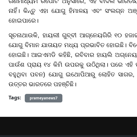
ଗଣମାଧ୍ୟମ ରିପୋର୍ଟ ଅନୁସାରେ, ଏହି ବାଦଲ ଭାର
ନାହିଁ। କିନ୍ତୁ ଏହା ଯୋଗୁ ହିମାଳୟ ଏବଂ ସଂଲଗ୍ନ
ହୋଇପାରେ।
ସୂଚନାଥାଉକି, ହାୟଲୀ ଗୁବ୍ବୀ ଆଗ୍ନେୟଗିରି ୧୦ ହଜା
ଯୋଗୁ ବିମାନ ଯାତାୟତ ମଧ୍ୟ ପ୍ରଭାବିତ ହୋଇଛି। ବି
ହୋଇଛି। ଆଇଏମଡି କହିଛି, ରବିବାର ହାୟଲି ଅଗ୍ନେୟଗି
ପାଉଁଶ ପ୍ରାୟ ୧୪ କିମି ଉପରକୁ ଉଠିଥିଲା। ପରେ ଏହି
ବହୁଥିବା ପବନ) ଯୋଗୁ ଇଥୋପିଆରୁ ଲୋହିତ ସାଗ
ଉତ୍ତର ଭାରତରେ ପହଞ୍ଚିଛି।
Tags:
prameyanews7