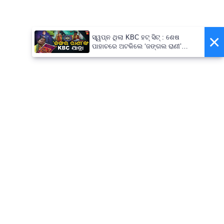
×
ସ୍ୱପ୍ନ ଥିଲା KBC ହଟ୍ ସିଟ୍ : ଶେଷ
ପାହାଚରେ ଅଟକିଲେ ‘ଜଙ୍ଗଲ ରାଣୀ’
ଜୟନ୍ତି ବୁରୁଦା