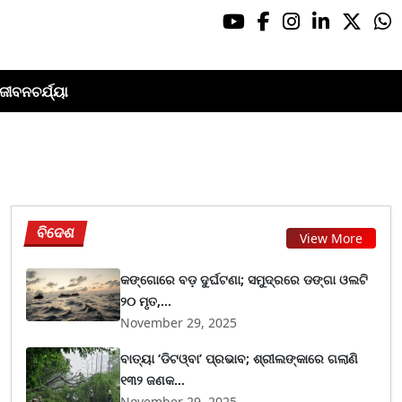
ଜୀବନଚର୍ଯ୍ୟା
ବିଦେଶ
View More
କଙ୍ଗୋରେ ବଡ଼ ଦୁର୍ଘଟଣା; ସମୁଦ୍ରରେ ଡଙ୍ଗା ଓଲଟି
୨୦ ମୃତ,...
November 29, 2025
ବାତ୍ୟା ‘ଡିଟଓ୍ବା’ ପ୍ରଭାବ; ଶ୍ରୀଲଙ୍କାରେ ଗଲାଣି
୧୩୨ ଜଣକ...
November 29, 2025