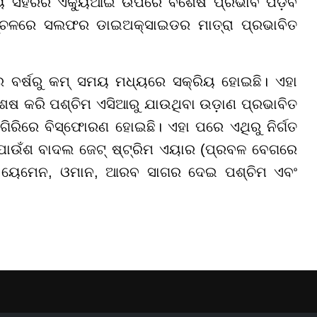
ତୀୟ ସହରର ଏକ୍ୟୁଆଇ ଉପରେ ବିଶେଷ ପ୍ରଭାବ ପଡ଼ିବ
 ଅଞ୍ଚଳରେ ସଲଫର ଡାଇଅକ୍ସାଇଡର ମାତ୍ରା ପ୍ରଭାବିତ
ର ବର୍ଷରୁ କମ୍ ସମୟ ମଧ୍ୟରେ ସକ୍ରିୟ ହୋଇଛି। ଏହା
ଶେଷ କରି ପଶ୍ଚିମ ଏସିଆରୁ ଯାଉଥିବା ଉଡ଼ାଣ ପ୍ରଭାବିତ
ରିରେ ବିସ୍ଫୋରଣ ହୋଇଛି। ଏହା ପରେ ଏଥିରୁ ନିର୍ଗତ
 ପାଉଁଶ ବାଦଲ ଜେଟ୍ ଷ୍ଟ୍ରିମ ଏୟାର (ପ୍ରବଳ ବେଗରେ
ର, ୟେମେନ, ଓମାନ, ଆରବ ସାଗର ଦେଇ ପଶ୍ଚିମ ଏବଂ