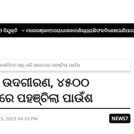
ଓ ନିଯୁକ୍ତି
ମନୋରଞ୍ଜନ
ଅପରାଧ
ଖେଳ
ବାଣିଜ୍ୟ
ରାଶିଫଳ
ବିଶେଷ
ପାଣିପାଗ
ାମିଟର ପାର୍ କରି ଭାରତରେ ପହଞ୍ଚିଲା ପାଉଁଶ
ି ଉଦଗୀରଣ, ୪୫୦୦
ରେ ପହଞ୍ଚିଲା ପାଉଁଶ
NEWS7
5, 2025 04:33 PM