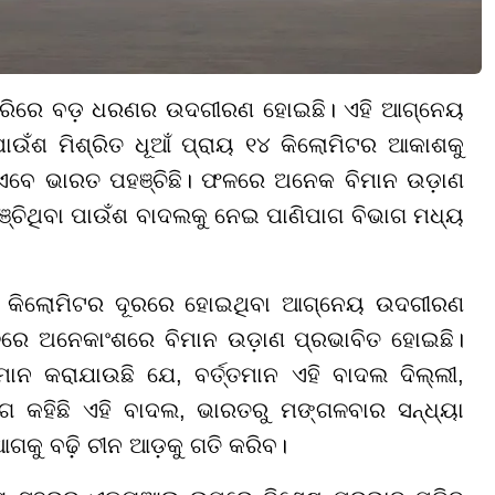
ିରିରେ ବଡ଼ ଧରଣର ଉଦଗୀରଣ ହୋଇଛି। ଏହି ଆଗ୍ନେୟ
ାଉଁଶ ମିଶ୍ରିତ ଧୂଆଁ ପ୍ରାୟ ୧୪ କିଲୋମିଟର ଆକାଶକୁ
ଆଁ ଏବେ ଭାରତ ପହଞ୍ଚିଛି। ଫଳରେ ଅନେକ ବିମାନ ଉଡ଼ାଣ
୍ଚିଥିବା ପାଉଁଶ ବାଦଲକୁ ନେଇ ପାଣିପାଗ ବିଭାଗ ମଧ୍ୟ
ର କିଲୋମିଟର ଦୂରରେ ହୋଇଥିବା ଆଗ୍ନେୟ ଉଦଗୀରଣ
 ଫଳରେ ଅନେକାଂଶରେ ବିମାନ ଉଡ଼ାଣ ପ୍ରଭାବିତ ହୋଇଛି।
ନ କରାଯାଉଛି ଯେ, ବର୍ତ୍ତମାନ ଏହି ବାଦଲ ଦିଲ୍ଲୀ,
ଗ କହିଛି ଏହି ବାଦଲ, ଭାରତରୁ ମଙ୍ଗଳବାର ସନ୍ଧ୍ୟା
ଆଗକୁ ବଢ଼ି ଚୀନ ଆଡ଼କୁ ଗତି କରିବ।