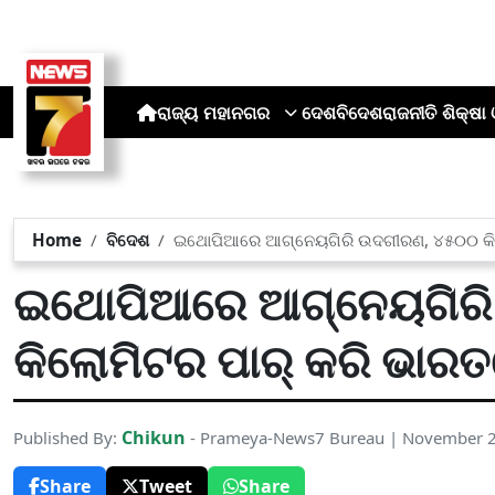
ରାଜ୍ୟ
ମହାନଗର
ଦେଶ
ବିଦେଶ
ରାଜନୀତି
ଶିକ୍ଷା 
Home
ବିଦେଶ
ଇଥୋପିଆରେ ଆଗ୍ନେୟଗିରି ଉଦଗୀରଣ, ୪୫୦୦ କିଲେ
ଇଥୋପିଆରେ ଆଗ୍ନେୟଗିର
କିଲୋମିଟର ପାର୍ କରି ଭାରତ
Chikun
Published By:
- Prameya-News7 Bureau | November 2
Share
Tweet
Share