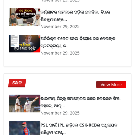
କର୍ଣ୍ଣାଟକ ନାଟକରେ ପଡ଼ିଲା ଯବନିକା, ଡି.କେ
ଶିବକୁମାରଙ୍କ...
November 29, 2025
ଅତିରିକ୍ତ ବଜେଟ ନେଇ ବିରୋଧୀ ଦଳ ନେତାଙ୍କ
ପ୍ରତିକ୍ରିୟା, କ...
November 29, 2025
ଖେଳ
View More
ଭାରତୀୟ ପିଚ୍‌କୁ ସମାଲୋଚନା କଲେ ହରଭଜନ ସିଂହ:
କହିଲେ, ଆର୍...
November 29, 2025
PSL ପାଇଁ IPL ଛାଡ଼ିଲେ CSK-RCBର ଅଧିନାୟକ
ରହିଥିବା ଫାପ୍...