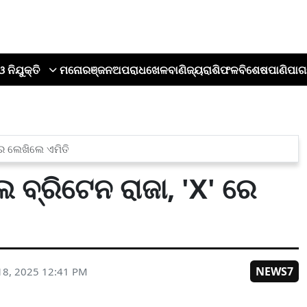
ଓ ନିଯୁକ୍ତି
ମନୋରଞ୍ଜନ
ଅପରାଧ
ଖେଳ
ବାଣିଜ୍ୟ
ରାଶିଫଳ
ବିଶେଷ
ପାଣିପାଗ
ରେ ଲେଖିଲେ ଏମିତି
ବ୍ରିଟେନ ରାଜା, 'X' ରେ
NEWS7
18, 2025 12:41 PM