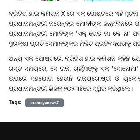
ବ୍ରିଟିଶ ହାଇ କମିଶନ X ରେ ଏକ ପୋଷ୍ଟରେ ଏହି ସୂଚନା 
ପ୍ରଧାନମନ୍ତ୍ରୀ ନରେନ୍ଦ୍ର ମୋଦୀଙ୍କ ଜନ୍ମଦିନରେ ତା
ପ୍ରଧାନମନ୍ତ୍ରୀ ମୋଦିଙ୍କ 'ଏକ୍ ପେଡ ମା କେ ନା' ପ
ସୁରକ୍ଷା ପ୍ରତି ସେମାନଙ୍କର ମିଳିତ ପ୍ରତିବଦ୍ଧତାକୁ 
ଅନ୍ୟ ଏକ ପୋଷ୍ଟରେ, ବ୍ରିଟିଶ ହାଇ କମିଶନ କହିଛି ଯେ 
ଗସ୍ତ ସମୟରେ, ସେ ରାଜା ଚାର୍ଲ୍ସଙ୍କୁ ଏକ 'ସୋନୋମା
ଉପରେ ସହଯୋଗ ହେଉଛି ରାଜ୍ୟଗୋଷ୍ଠୀ ଓ ୟୁକେ-ଭ
ପ୍ରଧାନମନ୍ତ୍ରୀ ଭିଜନ ୨୦୨୩୫ରେ ସ୍ଥିର କରିଥିଲେ।
Tags:
prameyanews7