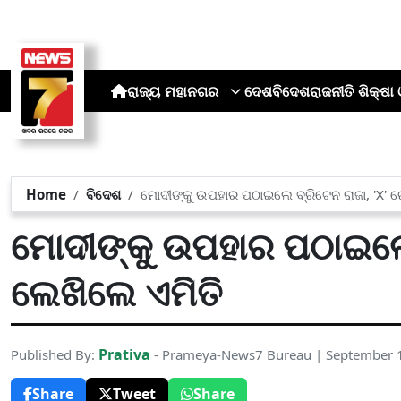
ରାଜ୍ୟ
ମହାନଗର
ଦେଶ
ବିଦେଶ
ରାଜନୀତି
ଶିକ୍ଷା 
Home
ବିଦେଶ
ମୋଦୀଙ୍କୁ ଉପହାର ପଠାଇଲେ ବ୍ରିଟେନ ରାଜା, 'X' 
ମୋଦୀଙ୍କୁ ଉପହାର ପଠାଇଲେ 
ଲେଖିଲେ ଏମିତି
Prativa
Published By:
- Prameya-News7 Bureau | September 
Share
Tweet
Share