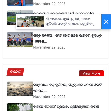
November 29, 2025
ବାରବାଟୀ ଟି-୨୦ ମୁକାବିଲା ପାଇଁ ଉଚ୍ଚସ୍ତରୀୟ
×
ବୈଠକ, ଖେଳାଳ...
ବୈତରଣୀରେ ସ୍ଥିତି ସୁଧୁରିନି, ଏପଟେ
ଫୁଲିଲାଣି ସାଳନ୍ଦୀ ଓ ଶାଖା, ବଢ଼ୁଛି ବନ୍ୟା
November 29, 2025
ଭୟ
ରାଞ୍ଚି ଦିନିକିଆ: ଏମିତି ହୋଇପାରେ ଭାରତର ଚୂଡ଼ାନ୍ତ
ଏକାଦଶ...
November 29, 2025
ବିଦେଶ
View More
କଙ୍ଗୋରେ ବଡ଼ ଦୁର୍ଘଟଣା; ସମୁଦ୍ରରେ ଡଙ୍ଗା ଓଲଟି
୨୦ ମୃତ,...
November 29, 2025
ବାତ୍ୟା ‘ଡିଟଓ୍ବା’ ପ୍ରଭାବ; ଶ୍ରୀଲଙ୍କାରେ ଗଲାଣି