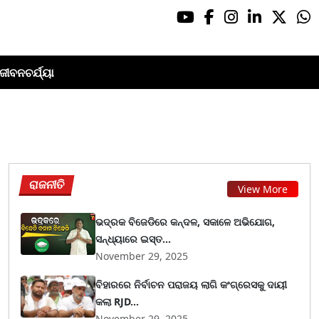
ଜୀବନଚର୍ଯ୍ୟା
ରାଜନୀତି
View More
ଭଦ୍ରକ ବିଜେଡିରେ କନ୍ଦଳ, ସକାଳେ ଅଭିଯୋଗ,
ସନ୍ଧ୍ୟାରେ ଇସ୍ତ...
November 29, 2025
ବିହାରରେ ନିର୍ବାଚନ ପରାଜୟ ଲାଗି କଂଗ୍ରେସକୁ ଦାୟୀ
କଲା RJD...
November 29, 2025