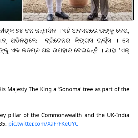
ୋଦୀଙ୍କ ୭୫ ତନ ଜନ୍ମଦିନ । ଏହି ଅବସରରେ ତାଙ୍କୁ ଦେଶ,
ଦ୍ ପଡିନଥିଲେ ବ୍ରିଟେନର କିଙ୍ଗସ ଚାର୍ଲ୍ସ । ସେ
ଙ୍କୁ ଏକ କଦମ୍ବ ଗଛ ଉପହାର ଦେଇଛନ୍ତି । ଯାହା 'ଏକ୍
His Majesty The King a ‘Sonoma’ tree as part of the
key pillar of the Commonwealth and the UK-India
035.
pic.twitter.com/XaFrFKeUYC