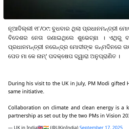
ନୂଆଦିଲ୍ଲୀ ୧୮/୦୯: ବୁଧବାର ଥିଲା ପ୍ରଧାନମନ୍ତ୍ରୀ ମ
ବିଦେଶର ନେତା ଜଣାଇଥିଲେ ଶୁଭେଚ୍ଛା । ଏଥିରୁ ବା
ପ୍ରଧାନମନ୍ତ୍ରୀ ନରେନ୍ଦ୍ର ମୋଦୀଙ୍କ ଜନ୍ମଦିନରେ ତା
ପେଡ ମା କେ ନାମ୍' ପଦକ୍ଷେପ ଦ୍ୱାରା ଅନୁପ୍ରାଣିତ ।
During his visit to the UK in July, PM Modi gifted 
same initiative.
Collaboration on climate and clean energy is a 
partnership as set out by the two PMs in Vision 2
— UK in India🇬🇧🇮🇳 (@UKinIndia)
September 17, 2025