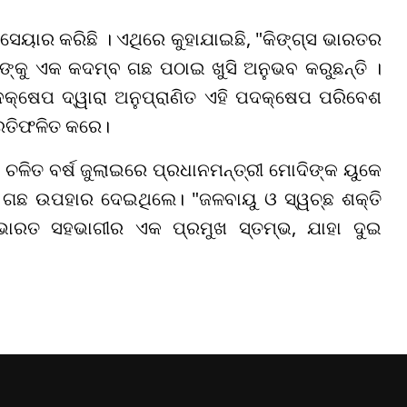
ସେୟାର କରିଛି । ଏଥିରେ କୁହାଯାଇଛି, "କିଙ୍ଗ୍ସ ଭାରତର
ଙ୍କୁ ଏକ କଦମ୍ବ ଗଛ ପଠାଇ ଖୁସି ଅନୁଭବ କରୁଛନ୍ତି ।
ଦକ୍ଷେପ ଦ୍ୱାରା ଅନୁପ୍ରାଣିତ ଏହି ପଦକ୍ଷେପ ପରିବେଶ
ପ୍ରତିଫଳିତ କରେ।
ଚଳିତ ବର୍ଷ ଜୁଲାଇରେ ପ୍ରଧାନମନ୍ତ୍ରୀ ମୋଦିଙ୍କ ୟୁକେ
' ଗଛ ଉପହାର ଦେଇଥିଲେ। "ଜଳବାୟୁ ଓ ସ୍ୱଚ୍ଛ ଶକ୍ତି
ାରତ ସହଭାଗୀର ଏକ ପ୍ରମୁଖ ସ୍ତମ୍ଭ, ଯାହା ଦୁଇ