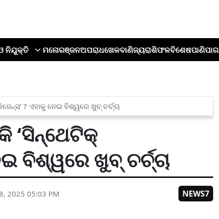
ଓ ନିଯୁକ୍ତି
ମନୋରଞ୍ଜନ
ଅପରାଧ
ଖେଳ
ବାଣିଜ୍ୟ
ରାଶିଫଳ
ବିଶେଷ
ପାଣିପାଗ
େନ୍ସ’ ? ଏହାକୁ ନେଇ ବିଶ୍ୱରେ ଖୁବ୍ ଚର୍ଚ୍ଚା
 ‘ସିନ୍ଥେଟିକ୍
 ବିଶ୍ୱରେ ଖୁବ୍ ଚର୍ଚ୍ଚା
NEWS7
8, 2025 05:03 PM