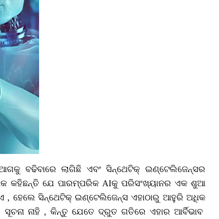
ଗକୁ ବଢିବାରେ ଲାଗିଛି ଏବଂ ସିନ୍ଥେଟିକ୍‌ ଇଣ୍ଟେଲିଜେନ୍ସର
କ କହିଛନ୍ତି ଯେ ପାରମ୍ପରିକ AIକୁ ପରିସଂଖ୍ୟାନର ଏକ ଶୁଆ
 , ହେଲେ ସିନ୍ଥେଟିକ୍‌ ଇଣ୍ଟେଲିଜେନ୍ସ ଏହାଠାରୁ ଆହୁରି ଅଧିକ
ସୂଚନା ନାହି , କିନ୍ତୁ ଯେତେ ଦ୍ରୁତ ଗତିରେ ଏହାର ଆର୍ବିଭାବ