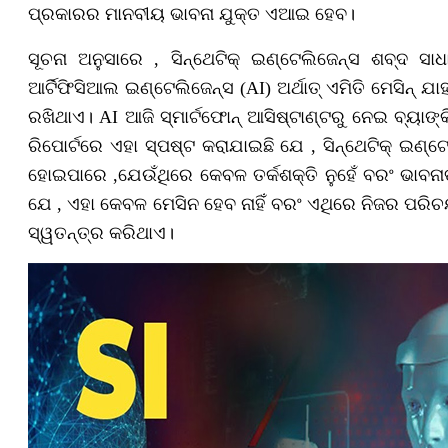
ପ୍ରକାରର ମାନବୀୟ ଭାବନା ଯୁକ୍ତ ଏଆଇ ହେବ।
ସୂଚନା ଅନୁସାରେ , ସିନ୍ଥେଟିକ୍‌ ଇଣ୍ଟେଲିଜେନ୍ସ ଶବ୍ଦ 
ଆର୍ଟିଫିସିଆଲ ଇଣ୍ଟେଲିଜେନ୍ସ (AI) ଅର୍ଥାତ୍‌ ଏମିତି ମେସିନ୍‌ ଯ
ରଖିଥାଏ। AI ଆଜି ସ୍ମାର୍ଟଫୋନ୍‌ ଆସିଷ୍ଟାଣ୍ଟରୁ ନେଇ ବ୍ୟାଙ୍କ
ରିପୋର୍ଟରେ ଏହା ସ୍ପଷ୍ଟ କରାଯାଇଛି ଯେ , ସିନ୍ଥେଟିକ୍ ଇଣ୍
ହୋଇପାରେ ,ଯେଉଁଥିରେ କେବଳ ତର୍କଶକ୍ତି ନୁହେଁ ବରଂ ଭାବନାତ
ଯେ , ଏହା କେବଳ ମେସିନ ହେବ ନାହିଁ ବରଂ ଏଥିରେ ନିଜର ପରିଚୟ 
ସ୍ୱତନ୍ତ୍ର କରିଥାଏ।