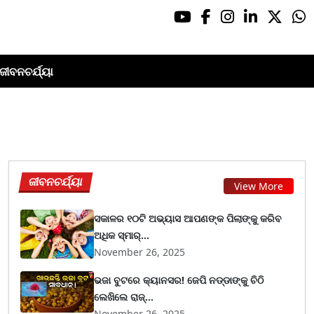
ଜୀବନଚର୍ଯ୍ୟା
ଜୀବନଚର୍ଯ୍ୟା
View More
ସକାଳର ୧୦ଟି ଅଭ୍ୟାସ ଆପଣଙ୍କ ପିଲାଙ୍କୁ କରିବ
ଅଧିକ ସ୍ମାର୍...
November 26, 2025
ଭଜା ବୁଟରେ କ୍ୟାନସର! ଜେପି ନଡ୍ଡାଙ୍କୁ ଚିଠି
ଲେଖିଲେ ରାଜ୍...
November 26, 2025