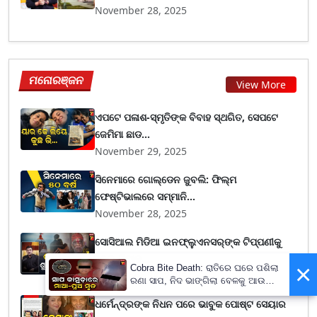
November 28, 2025
ମନୋରଞ୍ଜନ
View More
ଏପଟେ ପଳାଶ-ସ୍ମୃତିଙ୍କ ବିବାହ ସ୍ଥଗିତ, ସେପଟେ
ଜେମିମା ଛାଡ...
November 29, 2025
ସିନେମାରେ ଗୋଲ୍ଡେନ ଜୁବଲି: ଫିଲ୍ମ
ଫେଷ୍ଟିଭାଲରେ ସମ୍ମାନି...
November 28, 2025
ସୋସିଆଲ ମିଡିଆ ଇନଫ୍ଲୁଏନସର୍‌ଙ୍କ ଟିପ୍ପଣୀକୁ
ନେଇ ବିବାଦ,...
×
Cobra Bite Death: ରାତିରେ ଘରେ ପଶିଲା
November 28, 2025
ରଣା ସାପ, ନିଦ ଭାଙ୍ଗିଲା ବେଳକୁ ଆଉ
ନଥିଲେ ମା’-ପୁଅ
ଧର୍ମେନ୍ଦ୍ରଙ୍କ ନିଧନ ପରେ ଭାବୁକ ପୋଷ୍ଟ ସେୟାର