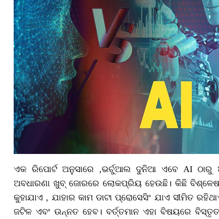
ଏକ ରିପୋର୍ଟ ଅନୁସାରେ ,ଭର୍ଚୁଆଲ ଦୁନିଆ ଏବେ AI ଠାରୁ ଆ
ଅବଧାରଣା ଖୁବ୍ ଜୋରରେ ଲୋକପ୍ରିୟ ହେଉଛି। କିଛି ବିଶ୍ଳେଷ
କୁହାଯାଏ , ଯାହାର କାମ ଡାଟା ପ୍ରୋସେସିଂ ଯାଏ ସୀମିତ ରହିଥାଏ
ଜଟିଳ ଏବଂ ଉନ୍ନତ ହେବ। ବର୍ତ୍ତମାନ ଏହା ବିଷୟରେ ବିସ୍ତୃତ 