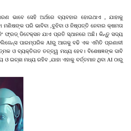
ସାଧାରଣ ଭାବେ ସେହି ଅର୍ଥରେ ବ୍ୟବହାର ହୋଇଥାଏ , ଯାହାକୁ
ାହା ମଣିଷଙ୍କ ପରି ଭାବିବା ,ବୁଝିବା ଓ ନିଷ୍ପତ୍ତି ନେବାର କ୍ଷମତା
ିଂ ଫ୍ରଡ୍‌ ଡିଟେକ୍ସନ ଯାଏ ପ୍ରତି ସ୍ଥାନରେ ଅଛି। କିନ୍ତୁ ସଦ୍ୟ
ଟେଲିଜେନ୍ସ ପାରମ୍ପରିକ AIରୁ ଆଗକୁ ବଢି ଏକ ଏମିତି ପ୍ରଣାଳୀ
୍ମକ ଓ ବ୍ୟକ୍ତିଗତ ତତ୍ତ୍ୱ ମଧ୍ୟ ହେବ। ବିଶେଷଜ୍ଞଙ୍କ ଦାବି
ଓ ଇଚ୍ଛା ମଧ୍ୟ ରହିବ ,ଯାହା ଏହାକୁ ବର୍ତ୍ତମାନ ଥିବା AI ଠାରୁ