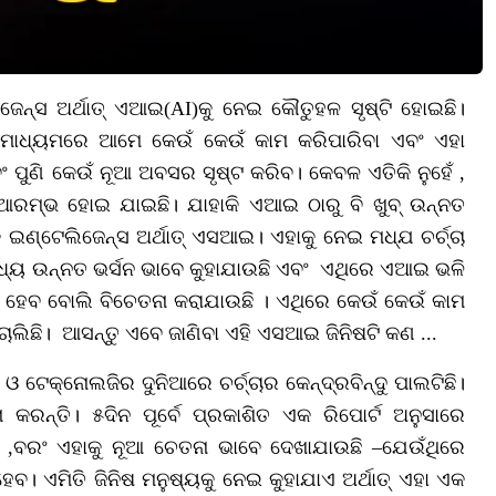
ଜେନ୍ସ ଅର୍ଥାତ୍‌ ଏଆଇ(AI)କୁ ନେଇ କୌତୁହଳ ସୃଷ୍ଟି ହୋଇଛି।
ାଧ୍ୟମରେ ଆମେ କେଉଁ କେଉଁ କାମ କରିପାରିବା ଏବଂ ଏହା
ଣି କେଉଁ ନୂଆ ଅବସର ସୃଷ୍ଟ କରିବ। କେବଳ ଏତିକି ନୁହେଁ ,
୍ଭ ହୋଇ ଯାଇଛି। ଯାହାକି ଏଆଇ ଠାରୁ ବି ଖୁବ୍‌ ଉନ୍ନତ
‌ ଇଣ୍ଟେଲିଜେନ୍ସ ଅର୍ଥାତ୍‌ ଏସଆଇ। ଏହାକୁ ନେଇ ମଧ୍ଯ ଚର୍ଚ୍ଚା
ଧ୍ୟ ଉନ୍ନତ ଭର୍ସନ ଭାବେ କୁହାଯାଉଛି ଏବଂ ଏଥିରେ ଏଆଇ ଭଳି
 ହେବ ବୋଲି ବିଚେତନା କରାଯାଉଛି । ଏଥିରେ କେଉଁ କେଉଁ କାମ
ଲିଛି। ଆସନ୍ତୁ ଏବେ ଜାଣିବା ଏହି ଏସଆଇ ଜିନିଷଟି କଣ ...
 ଟେକ୍ନୋଲଜିର ଦୁନିଆରେ ଚର୍ଚ୍ଚାର କେନ୍ଦ୍ରବିନ୍ଦୁ ପାଲଟିଛି।
 କରନ୍ତି। ୫ଦିନ ପୂର୍ବେ ପ୍ରକାଶିତ ଏକ ରିପୋର୍ଟ ଅନୁସାରେ
ହିଁ ,ବରଂ ଏହାକୁ ନୂଆ ଚେତନା ଭାବେ ଦେଖାଯାଉଛି –ଯେଉଁଥିରେ
। ଏମିତି ଜିନିଷ ମନୁଷ୍ୟକୁ ନେଇ କୁହାଯାଏ ଅର୍ଥାତ୍‌ ଏହା ଏକ