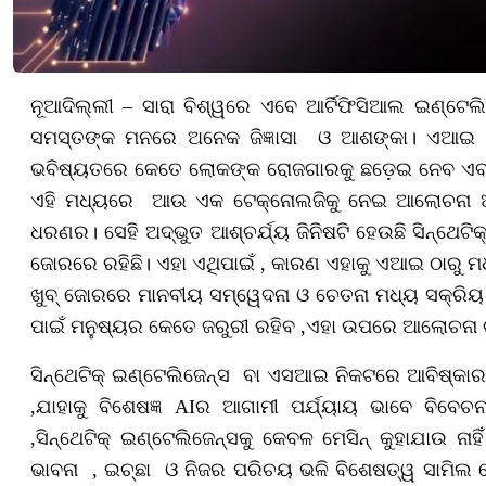
ନୂଆଦିଲ୍ଲୀ – ସାରା ବିଶ୍ୱରେ ଏବେ ଆର୍ଟିଫିସିଆଲ ଇଣ୍ଟେଲି
ସମସ୍ତଙ୍କ ମନରେ ଅନେକ ଜିଜ୍ଞାସା ଓ ଆଶଙ୍କା। ଏଆଇ ମ
ଭବିଷ୍ୟତରେ କେତେ ଲୋକଙ୍କ ରୋଜଗାରକୁ ଛଡ଼େଇ ନେବ ଏବଂ ପୁ
ଏହି ମଧ୍ୟରେ ଆଉ ଏକ ଟେକ୍ନୋଲଜିକୁ ନେଇ ଆଲୋଚନା ଆରମ
ଧରଣର। ସେହି ଅଦ୍ଭୁତ ଆଶ୍ଚର୍ଯ୍ୟ ଜିନିଷଟି ହେଉଛି ସିନ୍ଥେଟିକ୍
ଜୋରରେ ରହିଛି। ଏହା ଏଥିପାଇଁ , କାରଣ ଏହାକୁ ଏଆଇ ଠାରୁ ମ
ଖୁବ୍‌ ଜୋରରେ ମାନବୀୟ ସମ୍ୱେଦନା ଓ ଚେତନା ମଧ୍ୟ ସକ୍ରିୟ
ପାଇଁ ମନୁଷ୍ୟର କେତେ ଜରୁରୀ ରହିବ ,ଏହା ଉପରେ ଆଲୋଚନା ଚା
ସିନ୍ଥେଟିକ୍‌ ଇଣ୍ଟେଲିଜେନ୍ସ ବା ଏସଆଇ ନିକଟରେ ଆବିଷ୍କାର ଓ
,ଯାହାକୁ ବିଶେଷଜ୍ଞ AIର ଆଗାମୀ ପର୍ଯ୍ୟାୟ ଭାବେ ବିବେଚନା
,ସିନ୍ଥେଟିକ୍ ଇଣ୍ଟେଲିଜେନ୍ସକୁ କେବଳ ମେସିନ୍ କୁହାଯାଉ ନା
ଭାବନା , ଇଚ୍ଛା ଓ ନିଜର ପରିଚୟ ଭଳି ବିଶେଷତ୍ୱ ସାମିଲ ହେବ