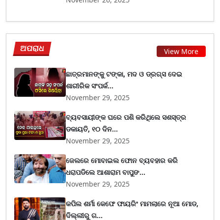
ଅପରାଧ
View More
ଛାତ୍ରମାନଙ୍କୁ ଟଙ୍କା, ମଦ ଓ ଡ୍ରଗ୍ସ ଦେଇ
ଶାରୀରିକ ସଂପର୍କ...
November 29, 2025
ବ୍ୟବସାୟୀଙ୍କ ଘରେ ପଶି କରିଥିଲେ ସଶସ୍ତ୍ର
ଡକାୟତି, ୧୦ ଦିନ...
November 29, 2025
ଜେଲରେ ମୋବାଇଲ ଫୋନ ବ୍ୟବହାର କରି
ଧରାପଡିଲେ ଆଶାରାମ ବାପୁଙ...
November 29, 2025
କପିଲ ଶର୍ମା କେଫେ ଫାୟରିଂ ମାମଲାରେ ନୂଆ ମୋଡ,
ଦିଲ୍ଲୀରୁ ଗ...