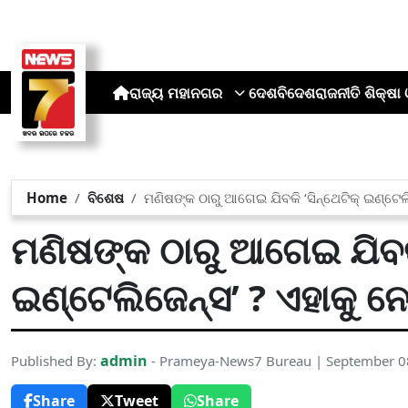
ରାଜ୍ୟ
ମହାନଗର
ଦେଶ
ବିଦେଶ
ରାଜନୀତି
ଶିକ୍ଷା 
Home
ବିଶେଷ
ମଣିଷଙ୍କ ଠାରୁ ଆଗେଇ ଯିବକି ‘ସିନ୍ଥେଟିକ୍ ଇଣ୍ଟେଲିଜ
ମଣିଷଙ୍କ ଠାରୁ ଆଗେଇ ଯିବକି
ଇଣ୍ଟେଲିଜେନ୍ସ’ ? ଏହାକୁ ନେଇ
admin
Published By:
- Prameya-News7 Bureau | September 0
Share
Tweet
Share