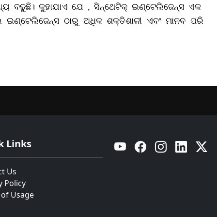
ୟ ବଢୁଛି। କୁହାଯାଏ ଯେ , ସିନ୍ଥେଟିକ୍‌ ଇଣ୍ଟେଲିଜେନ୍ସ ଏକ
 ଇଣ୍ଟେଲିଜେନ୍ସ ଠାରୁ ଅଧିକ ଶକ୍ତିଶାଳୀ ଏବଂ ମାନବ ପରି
k Links
YouTube
Facebook
Instagram
Linkedin
Twitt
ct Us
y Policy
 of Usage