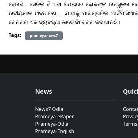
ହେଉଛି , ସେତିକି ହିଁ ଏହା ବିଷୟରେ ଲୋକଙ୍କ ଉତ୍ସୁକତା ମଧ୍
ଉଦୀୟମାନ ଅବଧାରଣା , ଯାହାକୁ ପାରମ୍ପରିକ ଆର୍ଟିଫିସିଆଲ
ଚେତନାର ଏକ ବ୍ୟବସ୍ଥା ଭାବେ ବିବେଚନା କରାଯାଉଛି।
Tags:
prameyanews7
News
Quic
News7 Odia
Conta
Prameya-ePaper
Privac
Prameya-Odia
Terms
Prameya-English