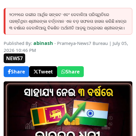
୨୦୨୨ରେ ଗଭୀର ଆର୍ଥିକ ସଙ୍କଟ ଏବଂ ଦେବାଳିଆ ପରିସ୍ଥିତିରେ
ପହଞ୍ଚିଥିବା ଶ୍ରୀଲଙ୍କା ବର୍ତ୍ତମାନ ଏକ ବଡ଼ ସଫଳତା ହାସଲ କରିଛି।ମାତ୍ର
୩ ବର୍ଷରେ ଦେବାଳିଆରୁ ବିକଶିତ ଅର୍ଥନୀତି ଆଡ଼କୁ ଅଗ୍ରସର ଶ୍ରୀଲଙ୍କା।
abinash
Published By:
- Prameya-News7 Bureau | July 05,
2026 10:46 PM
NEWS7
Share
Tweet
Share