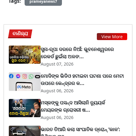
Tags:
prameyanews7
ବାଣିଜ୍ୟ
View More
ସୁନା-ରୂପା ଦରରେ ନିଆଁ: ଭୁବନେଶ୍ୱରରେ
ରେକର୍ଡ ଛୁଇଁଲା ଅଳଙ...
August 07, 2026
ମୋଦିଙ୍କ ଭିଡିଓ ହଟାଇବା ଘଟଣା ପରେ ମେଟା
ଉପରେ କେନ୍ଦ୍ରର କ...
August 06, 2026
ମସ୍କଙ୍କୁ ପସନ୍ଦ ଆସିଲାନି ନ୍ୟୁୟର୍କ
ମେୟରଙ୍କ ଗ୍ରୋସରୀ ଷ...
August 06, 2026
ଭାରତ ତିଆରି କଲା ସାଂଘାତିକ ଡ୍ରୋନ୍ ‘କାଳ’: