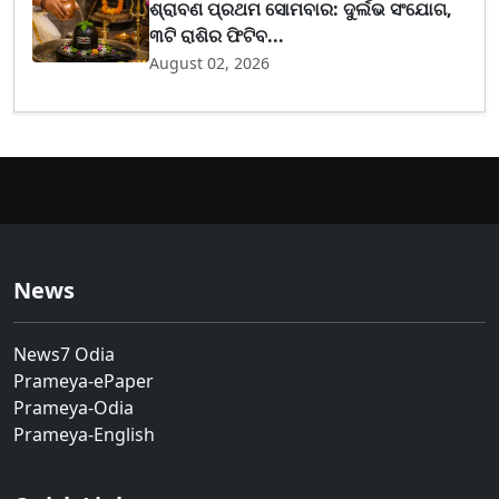
ଶ୍ରାବଣ ପ୍ରଥମ ସୋମବାର: ଦୁର୍ଲଭ ସଂଯୋଗ,
୩ଟି ରାଶିର ଫିଟିବ...
August 02, 2026
News
News7 Odia
Prameya-ePaper
Prameya-Odia
Prameya-English