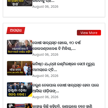
କିଣିବାକୁ ଚାହ...
August 06, 2026
ଅପରାଧ
View More
ଦୋଷୀ ସାବ୍ୟସ୍ତ ହେଲେ, ୧୦ ବର୍ଷ
ଜେଲଦଣ୍ଡାଦେଶ ବି ମିଳିଲା,...
August 06, 2026
କନିଷ୍ଠ ଯନ୍ତ୍ରୀ ରଶ୍ମିରଞ୍ଜନ ସେଠୀ ମୃତ୍ୟୁ
ମାମଲାରେ ଟ୍ବି...
August 06, 2026
ତରୁଣ ତେଜପାଲ ଦୋଷୀ ସାବ୍ୟସ୍ତ ହେବା ପରେ
ଆସିଲା ପୀଡ଼ିତାଙ୍...
August 06, 2026
କାହାକୁ କିଛି କହିବୁନି, ଜଣାଇଲେ ତତେ ହାଣି