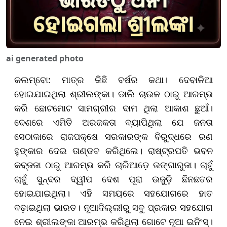
ai generated photo
କଲମ୍ବୋ: ମାତ୍ର କିଛି ବର୍ଷର କଥା। ଦେବାଳିଆ
ହୋଇଯାଇଥିଲା ଶ୍ରୀଲଙ୍କା। ଡାଲି ଚାଉଳ ଠାରୁ ଆରମ୍ଭ
କରି ଛୋଟମୋଟ ସାମଗ୍ରୀର ଦାମ ଥିଲା ଆକାଶ ଛୁଆଁ।
ଦେଶରେ ଏମିତି ଅରଜକତା ବ୍ୟାପିଥିଲା ଯେ ଜନତା
ସେଠାକାରେ ରାଜପକ୍ଷେ ସରକାରଙ୍କ ବିରୁଦ୍ଧରେ ରଣ
ହୁଙ୍କାର ଦେଇ ତାଣ୍ଡବ କରିଥିଲେ। ରାଷ୍ଟ୍ରପତି ଭବନ
କବ୍ଜଜା ଠାରୁ ଆରମ୍ଭ କରି ଚାରିଆଡ଼େ ଭଙ୍ଗାରୁଜା। ଚାହୁଁ
ଚାହୁଁ ସୁନ୍ଦର ଦ୍ୱୀପ ଦେଶ ପୂରା ଉଜୁଡ଼ି ଛିନଛତର
ହୋଇଯାଇଥିଲା। ଏହି ସମୟରେ ସହଯୋଗରେ ହାତ
ବଢ଼ାଇଥିଲା ଭାରତ। ନୂଆଦିଲ୍ଲୀରୁ ସବୁ ପ୍ରକାର ସହଯୋଗ
ନେଇ ଶ୍ରୀଲଙ୍କା ଆରମ୍ଭ କରିଥିଲା ଗୋଟେ ନୂଆ ଇନିଂସ୍।