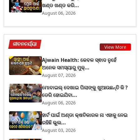
ଖଣ୍ଡ ଖଣ୍ଡ କରି...
August 06, 2026
ଜୀବନଚର୍ଯ୍ୟା
View More
Ajwain Health: କେବଳ ସ୍ଵାଦ ନୁହେଁ
ଅନେକ ସମସ୍ୟାରୁ ମୁକ୍...
August 07, 2026
ମୋବାଇଲ୍ ଦେଖାଇ ପିଲାଙ୍କୁ ଖୁଆଉଛନ୍ତି କି ?
ଡେରି ହୋଇଯିବା...
August 06, 2026
ହାର୍ଟ ପାଇଁ ଅଣ୍ଡା କ୍ଷତିକାରକ ନା ଏହାକୁ ନେଇ
ରହିଛି ଭୁଲ...
August 03, 2026