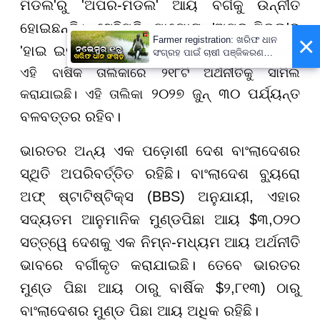
ମିଡଲ'ରୁ 'ଅପର-ମିଡଲ' ଆୟ ବର୍ଗକୁ ଉନ୍ନୀତ
ହୋଇଛନ୍ତି। ସେହିପରି ମାୟୋଟ 'ଅପର-ମିଡଲ'ରୁ
×
Farmer registration: ଖରିଫ ଧାନ
'ହାଇ ଇନକମ୍' ଅର୍ଥନୀତି ଶ୍ରେଣୀକୁ ସ୍ଥାନ ପାଇଛି।
ସଂଗ୍ରହ ପାଇଁ ଚାଷୀ ପଞ୍ଜିକରଣ
ଆରମ୍ଭ, ଆସନ୍ତା ୩୧ ଯାଏଁ ଚାଲିବ
ଏହି ବାର୍ଷିକ ତାଲିକାରେ ୨୧୮ଟି ଅର୍ଥନୀତିକୁ ସାମିଲ
ପ୍ରକ୍ରିୟା
କରାଯାଇଛି। ଏହି ତାଲିକା
୨୦୨୭ ଜୁନ୍ ୩୦ ପର୍ଯ୍ୟନ୍ତ
ବଳବତ୍ତର ରହିବ।
ଭାରତର ଅନ୍ୟ ଏକ ପଡ଼ୋଶୀ ଦେଶ ବାଂଲାଦେଶର
ସ୍ଥିତି ଅପରିବର୍ତ୍ତିତ ରହିଛି। ବାଂଲାଦେଶ ବ୍ୟୁରୋ
ଅଫ୍ ଷ୍ଟାଟିଷ୍ଟିକ୍ସ (BBS) ଅନୁଯାୟୀ, ଏହାର
ସଦ୍ୟତମ ଆନୁମାନିକ ମୁଣ୍ଡପିଛା ଆୟ $୩,୦୨୦
ସତ୍ତ୍ୱେ ଦେଶକୁ ଏକ ନିମ୍ନ-ମଧ୍ୟମ ଆୟ ଅର୍ଥନୀତି
ଭାବରେ ବର୍ଗୀକୃତ କରାଯାଇଛି। ତେବେ ଭାରତର
ମୁଣ୍ଡ ପିଛା ଆୟ ଠାରୁ ବାର୍ଷିକ $୨,୮୧୩) ଠାରୁ
ବାଂଲାଦେଶର ମୁଣ୍ଡ ପିଛା ଆୟ ଅଧିକ ରହିଛି।