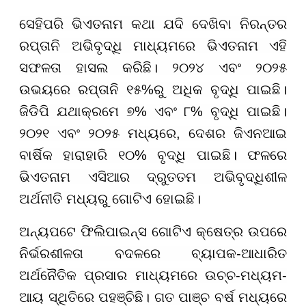
ସେହିପରି ଭିଏତନାମ କଥା ଯଦି ଦେଖିବା ନିରନ୍ତର
ରପ୍ତାନି ଅଭିବୃଦ୍ଧି ମାଧ୍ୟମରେ ଭିଏତନାମ ଏହି
ସଫଳତା ହାସଲ କରିଛି। ୨୦୨୪ ଏବଂ ୨୦୨୫
ଉଭୟରେ ରପ୍ତାନି ୧୫%ରୁ ଅଧିକ ବୃଦ୍ଧି ପାଇଛି।
ଜିଡିପି ଯଥାକ୍ରମେ ୭% ଏବଂ ୮% ବୃଦ୍ଧି ପାଇଛି।
୨୦୨୧ ଏବଂ ୨୦୨୫ ମଧ୍ୟରେ, ଦେଶର ଜିଏନଆଇ
ବାର୍ଷିକ ହାରାହାରି ୧୦% ବୃଦ୍ଧି ପାଇଛି। ଫଳରେ
ଭିଏତନାମ ଏସିଆର ଦ୍ରୁତତମ ଅଭିବୃଦ୍ଧିଶୀଳ
ଅର୍ଥନୀତି ମଧ୍ୟରୁ ଗୋଟିଏ ହୋଇଛି।
ଅନ୍ୟପଟେ ଫିଲିପାଇନ୍ସ ଗୋଟିଏ କ୍ଷେତ୍ର ଉପରେ
ନିର୍ଭରଶୀଳତା ବଦଳରେ ବ୍ୟାପକ-ଆଧାରିତ
ଅର୍ଥନୈତିକ ପ୍ରସାର ମାଧ୍ୟମରେ ଉଚ୍ଚ-ମଧ୍ୟମ-
ଆୟ ସ୍ଥିତିରେ ପହଞ୍ଚିଛି। ଗତ ପାଞ୍ଚ ବର୍ଷ ମଧ୍ୟରେ