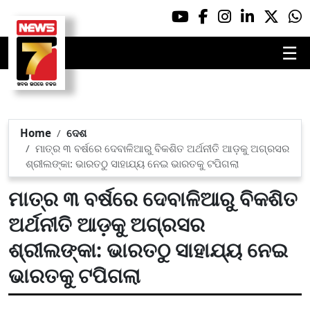
☰
Home
ଦେଶ
ମାତ୍ର ୩ ବର୍ଷରେ ଦେବାଳିଆରୁ ବିକଶିତ ଅର୍ଥନୀତି ଆଡ଼କୁ ଅଗ୍ରସର
ଶ୍ରୀଲଙ୍କା: ଭାରତଠୁ ସାହାଯ୍ୟ ନେଇ ଭାରତକୁ ଟପିଗଲା
ମାତ୍ର ୩ ବର୍ଷରେ ଦେବାଳିଆରୁ ବିକଶିତ
ଅର୍ଥନୀତି ଆଡ଼କୁ ଅଗ୍ରସର
ଶ୍ରୀଲଙ୍କା: ଭାରତଠୁ ସାହାଯ୍ୟ ନେଇ
ଭାରତକୁ ଟପିଗଲା