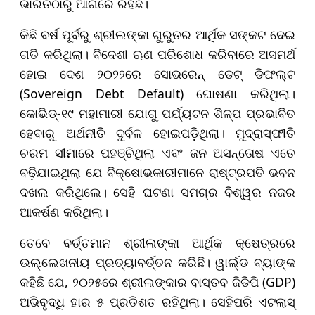
ଭାରତଠାରୁ ଆଗରେ ରହିଛି।
କିଛି ବର୍ଷ ପୂର୍ବରୁ ଶ୍ରୀଲଙ୍କା ଗୁରୁତର ଆର୍ଥିକ ସଙ୍କଟ ଦେଇ
ଗତି କରିଥିଲା। ବିଦେଶୀ ଋଣ ପରିଶୋଧ କରିବାରେ ଅସମର୍ଥ
ହୋଇ ଦେଶ ୨୦୨୨ରେ ସୋଭରେନ୍ ଡେଟ୍ ଡିଫଲ୍ଟ
(Sovereign Debt Default) ଘୋଷଣା କରିଥିଲା।
କୋଭିଡ୍-୧୯ ମହାମାରୀ ଯୋଗୁ ପର୍ଯ୍ୟଟନ ଶିଳ୍ପ ପ୍ରଭାବିତ
ହେବାରୁ ଅର୍ଥନୀତି ଦୁର୍ବଳ ହୋଇପଡ଼ିଥିଲା। ମୁଦ୍ରାସ୍ଫୀତି
ଚରମ ସୀମାରେ ପହଞ୍ଚିଥିଲା ଏବଂ ଜନ ଅସନ୍ତୋଷ ଏତେ
ବଢ଼ିଯାଇଥିଲା ଯେ ବିକ୍ଷୋଭକାରୀମାନେ ରାଷ୍ଟ୍ରପତି ଭବନ
ଦଖଲ କରିଥିଲେ। ସେହି ଘଟଣା ସମଗ୍ର ବିଶ୍ୱର ନଜର
ଆକର୍ଷଣ କରିଥିଲା।
ତେବେ ବର୍ତ୍ତମାନ ଶ୍ରୀଲଙ୍କା ଆର୍ଥିକ କ୍ଷେତ୍ରରେ
ଉଲ୍ଲେଖନୀୟ ପ୍ରତ୍ୟାବର୍ତ୍ତନ କରିଛି। ୱାର୍ଲ୍ଡ ବ୍ୟାଙ୍କ
କହିଛି ଯେ, ୨୦୨୫ରେ ଶ୍ରୀଲଙ୍କାର ବାସ୍ତବ ଜିଡିପି (GDP)
ଅଭିବୃଦ୍ଧି ହାର ୫ ପ୍ରତିଶତ ରହିଥିଲା। ସେହିପରି ଏଟଲାସ୍