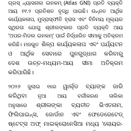
ଗ୍ରସ୍ ନ୍ୟାସନାଲ ଇନକମ୍ (Atlas GNI) ପ୍ରତି ବ୍ୟକ୍ତି
ଆୟ ୧୧.୨ ପ୍ରତିଶତ ବୃଦ୍ଧି ପାଇଛି। ଉନ୍ନତ ଆର୍ଥିକ
କାର୍ଯ୍ୟକଳାପ, ମୁଦ୍ରାସ୍ଫୀତି ହ୍ରାସ ଏବଂ ବିନିମୟ ମୂଲ୍ୟର
ସ୍ଥିରତା ଯୋଗୁ ଶ୍ରୀଲଙ୍କାର ପ୍ରତି ବ୍ୟକ୍ତି ଆୟ
'ଅପର-ମିଡଲ ଇନକମ୍' ପାଇଁ ନିର୍ଦ୍ଧାରିତ ସୀମାକୁ ଅତିକ୍ରମ
କରିଛି। ମଜଭୁତ
ଶିଳ୍ପ କାର୍ଯ୍ୟକଳାପ ଏବଂ ପର୍ଯ୍ୟଟନ
ଓ ଆର୍ଥିକ ସେବାରେ ପୁନରୁଦ୍ଧାର କରିବାରୁ
ଦେଶ ଉଚ୍ଚ-ମଧ୍ୟମ-ଆୟ ସୀମା ଅତିକ୍ରମ
କରିପାରିଛି।
୨୦୨୬ ଜୁଲାଇ ୧ରେ
ୱାର୍ଲ୍ଡ ବ୍ୟାଙ୍କ ଜାରି
ନୂଆ ଆୟ ବର୍ଗୀକରଣ ତାଲିକା
କରିଥିବା
ଅନୁସାରେ
ଶ୍ରୀଲଙ୍କା ବ୍ୟତୀତ ଭିଏତନାମ,
ଫିଲିପାଇନ୍ସ, ଜୋର୍ଡାନ ଏବଂ ଫେଡେରେଟେଡ୍
ଷ୍ଟେଟ୍ସ ଅଫ୍ ମାଇକ୍ରୋନେସିଆ ମଧ୍ୟ 'ଲୋୟର-