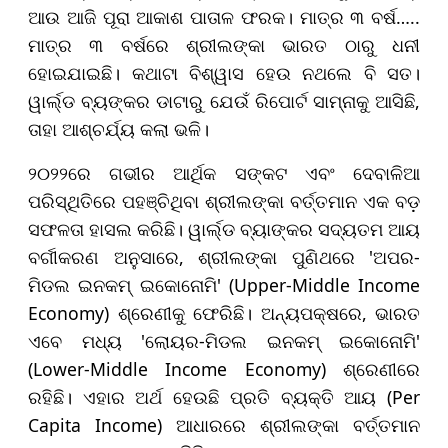
ଆଉ ଆଜି ପୂରା ଆକାଶ ପାତାଳ ଫରକ। ମାତ୍ର ୩ ବର୍ଷ…..
ମାତ୍ର ୩ ବର୍ଷରେ ଶ୍ରୀଲଙ୍କା ଭାରତ ଠାରୁ ଧନୀ
ହୋଇଯାଇଛି। କଥାଟା ବିଶ୍ୱାସ ହେଉ ନଥଲେ ବି ସତ।
ୱାର୍ଲ୍ଡ ବ୍ୟଙ୍କର ଡାଟାରୁ ଯେଉଁ ରିପୋର୍ଟ ସାମ୍ନାକୁ ଆସିଛି,
ତାହା ଆଶ୍ଚର୍ଯ୍ୟ କଲା ଭଳି।
୨୦୨୨ରେ ଗଭୀର ଆର୍ଥିକ ସଙ୍କଟ ଏବଂ ଦେବାଳିଆ
ପରିସ୍ଥିତିରେ ପହଞ୍ଚିଥିବା ଶ୍ରୀଲଙ୍କା ବର୍ତ୍ତମାନ ଏକ ବଡ଼
ସଫଳତା ହାସଲ କରିଛି। ୱାର୍ଲ୍ଡ ବ୍ୟାଙ୍କର ସଦ୍ୟତମ ଆୟ
ବର୍ଗୀକରଣ ଅନୁସାରେ, ଶ୍ରୀଲଙ୍କା ପୁଣିଥରେ 'ଅପର-
ମିଡଲ ଇନକମ୍ ଇକୋନୋମି' (Upper-Middle Income
Economy) ଶ୍ରେଣୀକୁ ଫେରିଛି। ଅନ୍ୟପକ୍ଷରେ, ଭାରତ
ଏବେ ମଧ୍ୟ 'ଲୋୟର-ମିଡଲ ଇନକମ୍ ଇକୋନୋମି'
(Lower-Middle Income Economy) ଶ୍ରେଣୀରେ
ରହିଛି। ଏହାର ଅର୍ଥ ହେଉଛି ପ୍ରତି ବ୍ୟକ୍ତି ଆୟ (Per
Capita Income) ଆଧାରରେ ଶ୍ରୀଲଙ୍କା ବର୍ତ୍ତମାନ