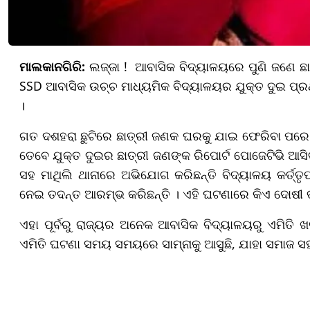
ମାଲକାନଗିରି:
ଲଜ୍ଜା ! ଆବାସିକ ବିଦ୍ୟାଳୟରେ ପୁଣି ଜଣେ ଛା
SSD ଆବାସିକ ଉଚ୍ଚ ମାଧ୍ୟମିକ ବିଦ୍ୟାଳୟର ଯୁକ୍ତ ଦୁଇ ପ୍ରଥମ
।
ଗତ ଦଶହରା ଛୁଟିରେ ଛାତ୍ରୀ ଜଣକ ଘରକୁ ଯାଇ ଫେରିବା ପରେ 
ତେବେ ଯୁକ୍ତ ଦୁଇର ଛାତ୍ରୀ ଜଣଙ୍କ ରିପୋର୍ଟ ପୋଜେଟିଭି ଆସିବ
ସହ ମାଥିଲି ଥାନାରେ ଅଭିଯୋଗ କରିଛନ୍ତି ବିଦ୍ୟାଳୟ କର୍ତ୍ତ
ନେଇ ତଦନ୍ତ ଆରମ୍ଭ କରିଛନ୍ତି । ଏହି ଘଟଣାରେ କିଏ ଦୋଷୀ 
​​​​​​​ଏହା ପୂର୍ବରୁ ରାଜ୍ୟର ଅନେକ ଆବାସିକ ବିଦ୍ୟାଳୟରୁ ଏମିତି
ଏମିତି ଘଟଣା ସମୟ ସମୟରେ ସାମ୍ନାକୁ ଆସୁଛି, ଯାହା ସମାଜ ସହ 