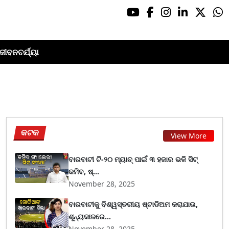
ଜୀବନଚର୍ଯ୍ୟା
କଟକ
View More
ବାରବାଟୀ ଟି-୨୦ ମ୍ୟାଚ୍ ପାଇଁ ୩ ହଜାର ଭଳି ସିଟ୍
କମିବ, ଷ୍...
November 28, 2025
ବାରବାଟୀକୁ ବିଶ୍ୱସ୍ତରୀୟ ଷ୍ଟାଡିଅମ କରାଯାଉ,
ଶୂନ୍ୟକାଳରେ...
November 28, 2025