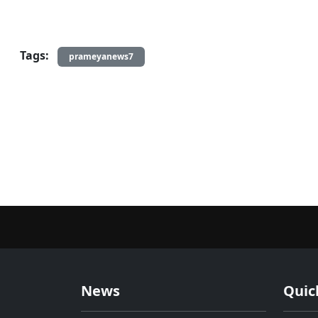
Tags:
prameyanews7
News
Quic