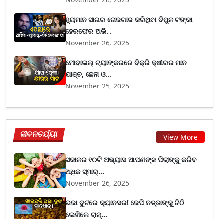
ହ୍ୟୁମାନ ସାଗର ରୋଜଗାର କରିଥିବା ବିପୁଳ ଟଙ୍କା
ହେରଫେର ଅଭି...
November 26, 2025
ମୋବାଇଲ୍ ଟ୍ୟାଙ୍କରରେ ବିକ୍ରି କ୍ଷୀରର ମାନ
ଯାଞ୍ଚ, ଛେନା ଓ...
November 25, 2025
ଜୀବନଚର୍ଯ୍ୟା
View More
ସକାଳର ୧୦ଟି ଅଭ୍ୟାସ ଆପଣଙ୍କ ପିଲାଙ୍କୁ କରିବ
ଅଧିକ ସ୍ମାର୍...
November 26, 2025
ଭଜା ବୁଟରେ କ୍ୟାନସର! ଜେପି ନଡ୍ଡାଙ୍କୁ ଚିଠି
ଲେଖିଲେ ରାଜ୍...