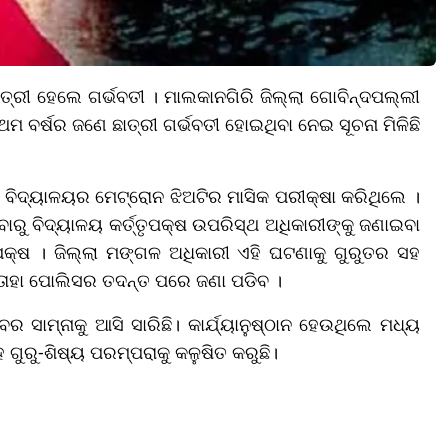
ତ୍ରୀ ହେଲେ ଗର୍ଭବତୀ । ମାଲକାନଗିରି ଜିଲ୍ଲା ଗୋବିନ୍ଦପଲ୍ଲୀ
 ବର୍ଷର ଜଣେ ଛାତ୍ରୀ ଗର୍ଭବତୀ ହୋଇଥିବା ନେଇ ସୂଚନା ମିଳିଛି
ବିଦ୍ୟାଳୟର ମେଟ୍ରୋନ ଝିଅଟିର ମାସିକ ପରୀକ୍ଷା କରିଥିଲେ ।
ାରୁ ବିଦ୍ୟାଳୟ କର୍ତ୍ତୃପକ୍ଷ ଉପରିସ୍ଥ ଅଧିକାରୀଙ୍କୁ ଜଣାଇବା
ୃପକ୍ଷ । ଜିଲ୍ଲା ମଙ୍ଗଳ ଅଧିକାରୀ ଏହି ଘଟଣାକୁ ଗୁରୁତର ସହ
ତାହା ପୋଲିସର ତଦନ୍ତ ପରେ ଜଣା ପଡିବ ।
 ଖବର ସାମ୍ନାକୁ ଆସି ସାରିଛି। କାର୍ଯ୍ୟାନୁଷ୍ଠାନ ହେଉଥିଲେ ମଧ୍ୟ
ଗୁରୁ-ଶିଷ୍ୟ ପରମ୍ପରାକୁ କଳୁଷିତ କରୁଛି।