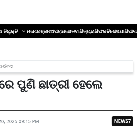
ଓ ନିଯୁକ୍ତି
ମନୋରଞ୍ଜନ
ଅପରାଧ
ଖେଳ
ବାଣିଜ୍ୟ
ରାଶିଫଳ
ବିଶେଷ
ପାଣିପାଗ
ଗର୍ଭବତୀ
ରେ ପୁଣି ଛାତ୍ରୀ ହେଲେ
NEWS7
20, 2025 09:15 PM