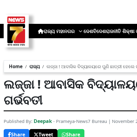
ରାଜ୍ୟ
ମହାନଗର
ଦେଶ
ବିଦେଶ
ରାଜନୀତି
ଶିକ୍ଷା 
Home
ରାଜ୍ୟ
ଲଜ୍ଜା ! ଆବାସିକ ବିଦ୍ୟାଳୟରେ ପୁଣି ଛାତ୍ରୀ ହେଲେ 
ଲଜ୍ଜା ! ଆବାସିକ ବିଦ୍ୟାଳୟ
ଗର୍ଭବତୀ
Deepak
Published By:
- Prameya-News7 Bureau | November 
Share
Tweet
Share