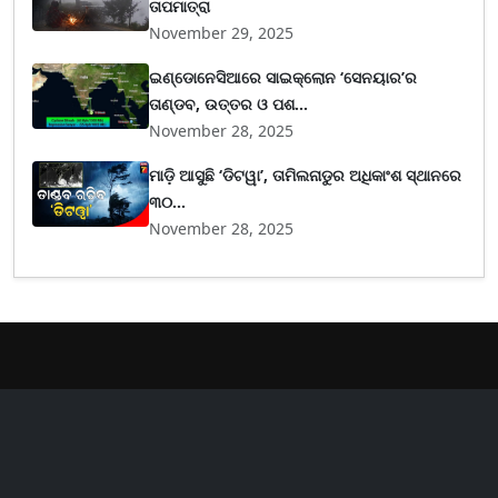
ତାପମାତ୍ରା
November 29, 2025
ଇଣ୍ଡୋନେସିଆରେ ସାଇକ୍ଲୋନ ‘ସେନୟାର’ର
ତାଣ୍ଡବ, ଉତ୍ତର ଓ ପଶ...
November 28, 2025
ମାଡ଼ି ଆସୁଛି ‘ଡିଟୱା’, ତାମିଲନାଡୁର ଅଧିକାଂଶ ସ୍ଥାନରେ
୩୦...
November 28, 2025
er