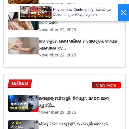
November 26, 2025
×
Ravenshaw Controversy: ରେଭେନ୍ସା
ବିବାଦରେ କୁଳପତିଙ୍କ ପ୍ରଥମ
ଶୀତଦିନରେ ଅଧିକ ହୁଏ ଗଳା ଯନ୍ତ୍ରଣା, ଜାଣନ୍ତୁ
ପ୍ରତିକ୍ରିୟା- 'ଅନାବଶ୍ୟକ ଥିଲା ଘଟଣା'
କିପରି ରହିବ...
November 24, 2025
ଶୀତ ଋତୁରେ ଗରମ ପାଣିରେ ଗାଧୋଉଥିଲେ ସାବଧାନ,
ହୋଇପାରେ ଏହ...
November 22, 2025
ପାଣିପାଗ
View More
ଉପକୂଳକୁ ମାଡ଼ିଆସୁଛି ‘ଡିଟଓ୍ୱା’: IMDର ରେଡ୍
ଓ୍ୱାର୍ଣ୍ଣି...
November 29, 2025
ଶୀତରୁ ମିଳିବ ଆଶ୍ୱସ୍ତି, ଉପରମୁହାଁ ହେବ ରାତି