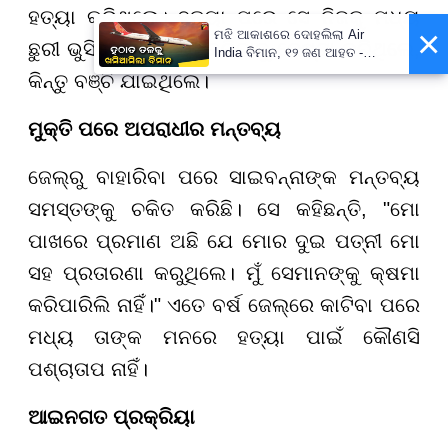
ହତ୍ୟା କରିଥିଲେ। ହତ୍ୟା ପରେ ସେ ନିଜକୁ ମଧ୍ୟ
×
ମଝି ଆକାଶରେ ଦୋହଲିଲା Air
ଛୁରୀ ଭୁସି ଆତ୍ମହତ୍ୟା କରିବାକୁ ଚେଷ୍ଟା କରିଥିଲେ,
India ବିମାନ, ୧୨ ଜଣ ଆହତ -
PrameyaNews7
କିନ୍ତୁ ବଞ୍ଚି ଯାଇଥିଲେ।
ମୁକ୍ତି ପରେ ଅପରାଧୀର ମନ୍ତବ୍ୟ
ଜେଲ୍ରୁ ବାହାରିବା ପରେ ସାଇବନ୍ନାଙ୍କ ମନ୍ତବ୍ୟ
ସମସ୍ତଙ୍କୁ ଚକିତ କରିଛି। ସେ କହିଛନ୍ତି, "ମୋ
ପାଖରେ ପ୍ରମାଣ ଅଛି ଯେ ମୋର ଦୁଇ ପତ୍ନୀ ମୋ
ସହ ପ୍ରତାରଣା କରୁଥିଲେ। ମୁଁ ସେମାନଙ୍କୁ କ୍ଷମା
କରିପାରିଲି ନାହିଁ।" ଏତେ ବର୍ଷ ଜେଲ୍ରେ କାଟିବା ପରେ
ମଧ୍ୟ ତାଙ୍କ ମନରେ ହତ୍ୟା ପାଇଁ କୌଣସି
ପଶ୍ଚାତାପ ନାହିଁ।
ଆଇନଗତ ପ୍ରକ୍ରିୟା