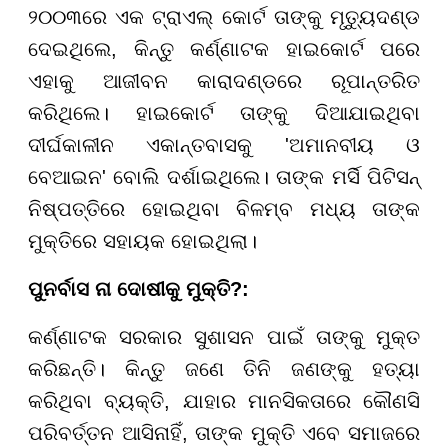
୨୦୦୩ରେ ଏକ ଟ୍ରାଏଲ୍ କୋର୍ଟ ତାଙ୍କୁ ମୃତ୍ୟୁଦଣ୍ଡ
ଦେଇଥିଲେ, କିନ୍ତୁ କର୍ଣ୍ଣାଟକ ହାଇକୋର୍ଟ ପରେ
ଏହାକୁ ଆଜୀବନ କାରାଦଣ୍ଡରେ ରୂପାନ୍ତରିତ
କରିଥିଲେ। ହାଇକୋର୍ଟ ତାଙ୍କୁ ଦିଆଯାଇଥିବା
ଦୀର୍ଘକାଳୀନ ଏକାନ୍ତବାସକୁ 'ଅମାନବୀୟ ଓ
ବେଆଇନ' ବୋଲି ଦର୍ଶାଇଥିଲେ। ତାଙ୍କ ମର୍ସି ପିଟିସନ୍
ନିଷ୍ପତ୍ତିରେ ହୋଇଥିବା ବିଳମ୍ବ ମଧ୍ୟ ତାଙ୍କ
ମୁକ୍ତିରେ ସହାୟକ ହୋଇଥିଲା।
ପୁନର୍ବାସ ନା ଦୋଷୀକୁ ମୁକ୍ତି?:
କର୍ଣ୍ଣାଟକ ସରକାର ସୁଶାସନ ପାଇଁ ତାଙ୍କୁ ମୁକ୍ତ
କରିଛନ୍ତି। କିନ୍ତୁ ଜଣେ ତିନି ଜଣଙ୍କୁ ହତ୍ୟା
କରିଥିବା ବ୍ୟକ୍ତି, ଯାହାର ମାନସିକତାରେ କୌଣସି
ପରିବର୍ତ୍ତନ ଆସିନାହିଁ, ତାଙ୍କ ମୁକ୍ତି ଏବେ ସମାଜରେ