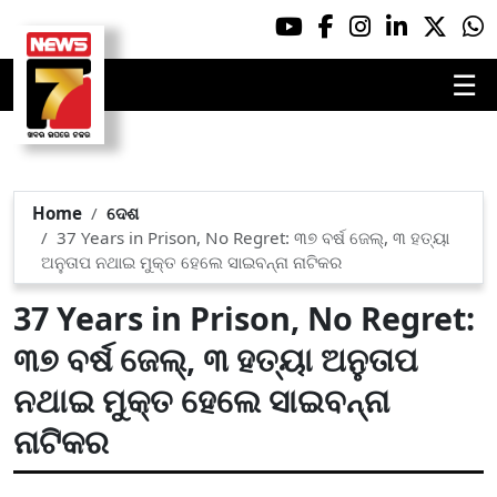
☰
Home
ଦେଶ
37 Years in Prison, No Regret: ୩୭ ବର୍ଷ ଜେଲ୍, ୩ ହତ୍ୟା
ଅନୁତାପ ନଥାଇ ମୁକ୍ତ ହେଲେ ସାଇବନ୍ନା ନାଟିକର
37 Years in Prison, No Regret:
୩୭ ବର୍ଷ ଜେଲ୍, ୩ ହତ୍ୟା ଅନୁତାପ
ନଥାଇ ମୁକ୍ତ ହେଲେ ସାଇବନ୍ନା
ନାଟିକର