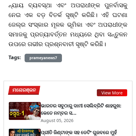
ନ୍ୟାୟ ବ୍ୟବସ୍ଥା ଏବଂ ଅପରାଧୀଙ୍କ ପୁନର୍ବାସକୁ
ନେଇ ଏକ ବଡ଼ ବିତର୍କ ସୃଷ୍ଟି କରିଛି। ଏହି ଘଟଣା
ଜେଲ୍ର ସଂସ୍କାର ମୂଳକ ଭୂମିକା ଏବଂ ଅପରାଧୀଙ୍କ
ସମାଜକୁ ପ୍ରତ୍ୟାବର୍ତ୍ତନ ମଧ୍ୟରେ ଥିବା ସନ୍ତୁଳନ
ଉପରେ ଗଭୀର ପ୍ରଶ୍ନବାଚୀ ସୃଷ୍ଟି କରିଛି।
Tags:
prameyanews7
ମନୋରଞ୍ଜନ
View More
ଭାରତର ସବୁଠାରୁ ଦାମୀ ସେଲିବ୍ରିଟି ଶାହରୁଖ:
କେତେ ନମ୍ବର ସ...
August 05, 2026
ପ୍ରୀତି ଜିଣ୍ଟାଙ୍କ ସହ ଡେଟିଂ ଗୁଜବରେ ମୁହଁ