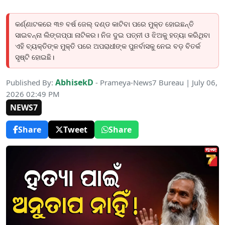
କର୍ଣ୍ଣାଟକରେ ୩୭ ବର୍ଷ ଜେଲ୍ ଦଣ୍ଡ କାଟିବା ପରେ ମୁକ୍ତ ହୋଇଛନ୍ତି
ସାଇବନ୍ନା ଲିଙ୍ଗପ୍ପା ନାଟିକର। ନିଜ ଦୁଇ ପତ୍ନୀ ଓ ଝିଅକୁ ହତ୍ୟା କରିଥିବା
ଏହି ବ୍ୟକ୍ତିଙ୍କ ମୁକ୍ତି ପରେ ଅପରାଧୀଙ୍କ ପୁନର୍ବାସକୁ ନେଇ ବଡ଼ ବିତର୍କ
ସୃଷ୍ଟି ହୋଇଛି।
AbhisekD
Published By:
- Prameya-News7 Bureau | July 06,
2026 02:49 PM
NEWS7
Share
Tweet
Share