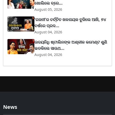
ଖୋଲିଲେ ବ୍ରେ...
August 05, 2026
'ଗଜନୀ'ର ଚର୍ଚ୍ଚିତ ଖଳନାୟକ ବୁଜିଲେ ଆଖି, ୭୪
ବର୍ଷରେ ପ୍ରଦ...
August 04, 2026
ଉଦୟନିଧି ଷ୍ଟାଲିନଙ୍କ ଅଶ୍ଳୀଳ କମେଣ୍ଟ ଶୁଣି
ଭଡକିଲେ ସାଉଥ...
August 04, 2026
News