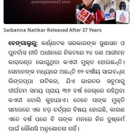
Saibanna Natikar Released After 37 Years
ବେଙ୍ଗାଲୁରୁ
:
କର୍ଣ୍ଣାଟକ ସରକାରଙ୍କ ସୁଶାସନ ଓ
ପୁନର୍ବାସ ନୀତି ଅଧୀନରେ ନିକଟରେ ୨୪ ଜଣ ଆଜୀବନ
କାରାଦଣ୍ଡ ଭୋଗୁଥିବା କଏଦୀ ମୁକ୍ତ ହୋଇଛନ୍ତି।
ସେମାନଙ୍କ ମଧ୍ୟରେ ଅଛନ୍ତି ୭୨ ବର୍ଷୀୟ ସାଇବନ୍ନା
ଲିଙ୍ଗପ୍ପା ନାଟିକର, ଯିଏ ଭାରତର ସବୁଠାରୁ
ଦୀର୍ଘତମ ସମୟ ପ୍ରାୟ ୩୭ ବର୍ଷ ଜେଲ୍ରେ ରହିଥିବା
କଏଦୀ ବୋଲି କୁହାଯାଏ। ତେବେ ତାଙ୍କ ମୁକ୍ତି
ସମାଜରେ ଏକ ବଡ଼ ଚର୍ଚ୍ଚାର ବିଷୟ ହୋଇଛି, କାରଣ
ଏତେ ବର୍ଷ ପରେ ବି ତାଙ୍କ ମନରେ ନିଜ ଦୁଷ୍କର୍ମ
ପାଇଁ କୌଣସି ଅନୁଶୋଚନା ନାହିଁ।