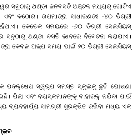
ଶ୍ୱର ସବୁଠାରୁ ଥଣ୍ଡା ଜନବସତି ଅଞ୍ଚଳ ମଧ୍ୟରୁ ଗୋଟିଏ
 ଏବଂ କଠୋର। ତାପମାତ୍ରା ସାଧାରଣତଃ -୪୦ ଡିଗ୍ରୀ
ରହିଥାଏ। କେତେକ ସମୟରେ -୬୦ ଡିଗ୍ରୀ ସେଲସିୟସ୍
୍ୱର ସବୁଠାରୁ ଥଣ୍ଡା ବସତି ଭାବରେ ବିବେଚନା କରାଯାଏ।
ାତ୍ରା କେବଳ ଅଳ୍ପ ସମୟ ପାଇଁ ୨୦ ଡିଗ୍ରୀ ସେଲସିୟସ୍
ଳକ ପଦକ୍ଷେପ ସ୍ୱରୂପ ସମସ୍ତ ସ୍କୁଲକୁ ଛୁଟି ଘୋଷଣା
ଯାଇଛି। ପିଲା ଏବଂ ବୟସ୍କମାନଙ୍କୁ ବାହାରକୁ ନଯିବା ପାଇଁ
ତ୍ୟ ବ୍ୟବହାର୍ଯ୍ୟ ସାମଗ୍ରୀ ସୁରକ୍ଷିତ ରଖିବା ମଧ୍ୟ ଏକ
ମ୍ଭବ