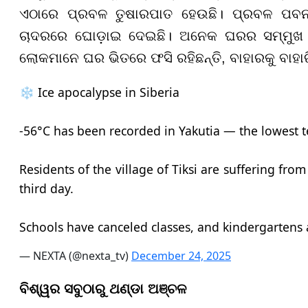
ଏଠାରେ ପ୍ରବଳ ତୁଷାରପାତ ହେଉଛି। ପ୍ରବଳ ପବନ
ଚାଦରରେ ଘୋଡ଼ାଇ ଦେଇଛି। ଅନେକ ଘରର ସମ୍ମୁଖ ଦ
ଲୋକମାନେ ଘର ଭିତରେ ଫସି ରହିଛନ୍ତି, ବାହାରକୁ ବାହାରି 
❄️ Ice apocalypse in Siberia
-56°C has been recorded in Yakutia — the lowest 
Residents of the village of Tiksi are suffering fro
third day.
Schools have canceled classes, and kindergartens
— NEXTA (@nexta_tv)
December 24, 2025
ବିଶ୍ୱର ସବୁଠାରୁ ଥଣ୍ଡା ଅଞ୍ଚଳ