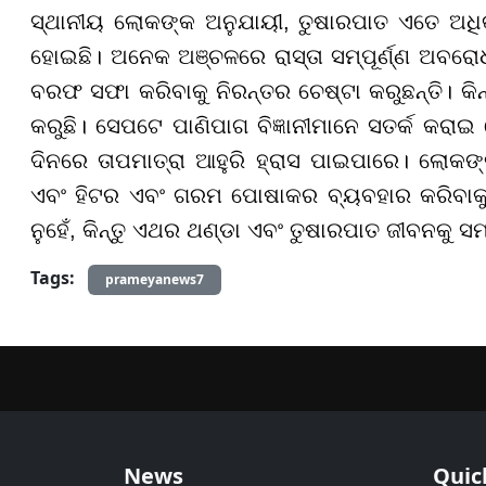
ସ୍ଥାନୀୟ ଲୋକଙ୍କ ଅନୁଯାୟୀ, ତୁଷାରପାତ ଏତେ ଅଧ
ହୋଇଛି। ଅନେକ ଅଞ୍ଚଳରେ ରାସ୍ତା ସମ୍ପୂର୍ଣ୍ଣ ଅବରୋଧ
ବରଫ ସଫା କରିବାକୁ ନିରନ୍ତର ଚେଷ୍ଟା କରୁଛନ୍ତି। କି
କରୁଛି। ସେପଟେ ପାଣିପାଗ ବିଜ୍ଞାନୀମାନେ ସତର୍କ କରା
ଦିନରେ ତାପମାତ୍ରା ଆହୁରି ହ୍ରାସ ପାଇପାରେ। ଲୋକଙ
ଏବଂ ହିଟର ଏବଂ ଗରମ ପୋଷାକର ବ୍ୟବହାର କରିବାକୁ 
ନୁହେଁ, କିନ୍ତୁ ଏଥର ଥଣ୍ଡା ଏବଂ ତୁଷାରପାତ ଜୀବନକୁ ସମ
Tags:
prameyanews7
News
Quic