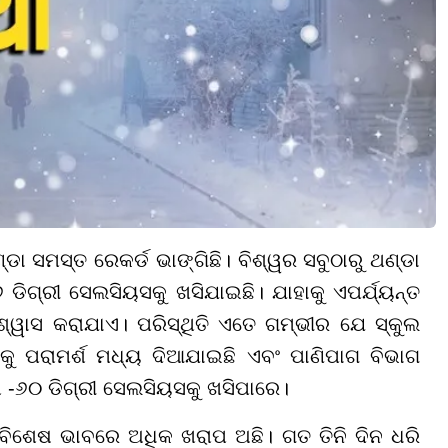
 ସମସ୍ତ ରେକର୍ଡ ଭାଙ୍ଗିଛି। ବିଶ୍ୱର ସବୁଠାରୁ ଥଣ୍ଡା
ଡିଗ୍ରୀ ସେଲସିୟସକୁ ଖସିଯାଇଛି। ଯାହାକୁ ଏପର୍ଯ୍ୟନ୍ତ
ିଶ୍ୱାସ କରାଯାଏ। ପରିସ୍ଥିତି ଏତେ ଗମ୍ଭୀର ଯେ ସ୍କୁଲ
ୁ ପରାମର୍ଶ ମଧ୍ୟ ଦିଆଯାଇଛି ଏବଂ ପାଣିପାଗ ବିଭାଗ
ରା -୬୦ ଡିଗ୍ରୀ ସେଲସିୟସକୁ ଖସିପାରେ।
ତି ବିଶେଷ ଭାବରେ ଅଧିକ ଖରାପ ଅଛି। ଗତ ତିନି ଦିନ ଧରି