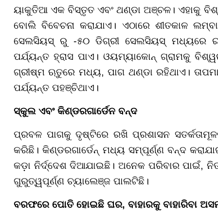
ୟାକୁତିଆ ଏକ ବିସ୍ତୃତ ଏବଂ ଥଣ୍ଡା ଅଞ୍ଚଳ। ଏହାକୁ ବି
ବୋଲି ବିବେଚନା କରାଯାଏ। ଏଠାରେ ଶୀତକାଳ ଲମ୍ବା
ସେଲସିୟସ୍ ରୁ -୫୦ ଡିଗ୍ରୀ ସେଲସିୟସ୍ ମଧ୍ୟରେ 
ପର୍ଯ୍ୟନ୍ତ ହ୍ରାସ ପାଏ। ଓୟମ୍ୟାକୋନ୍ ଗ୍ରାମକୁ ବିଶ
ଗ୍ରୀଷ୍ମ ଋତୁରେ ମଧ୍ୟ, ପାଗ ଥଣ୍ଡା ରହିଥାଏ। ତାପମ
ପର୍ଯ୍ୟନ୍ତ ପହଞ୍ଚିଥାଏ।
ସ୍କୁଲ ଏବଂ କିଣ୍ଡରଗାର୍ଡେନ ବନ୍ଦ
ପ୍ରବଳ ପାଗକୁ ଦୃଷ୍ଟିରେ ରଖି ପ୍ରଶାସନ ସତର୍କତାମୂ
କରିଛି। କିଣ୍ଡରଗାର୍ଡେନ୍ ମଧ୍ୟ ସମ୍ପୂର୍ଣ୍ଣ ବନ୍ଦ କରା
କଡ଼ା ନିର୍ଦ୍ଦେଶ ଦିଆଯାଇଛି। ଅନେକ ପରିବାର ପାଇଁ, ନି
ଗୁରୁତ୍ୱପୂର୍ଣ୍ଣ ଚ୍ୟାଲେଞ୍ଜ ପାଲଟିଛି।
ବରଫରେ ପୋତି ହୋଇଛି ଘର, ବାହାରକୁ ବାହାରିବା ଅସ