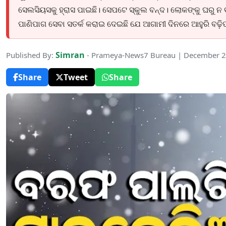
ସେଲସିୟସକୁ ହ୍ରାସ ପାଇଛି। ସେପଟେ ସ୍କୁଲ ବନ୍ଦ। ଲୋକଙ୍କୁ ଘରୁ ନ ବ
ପାଣିପାଗ ସେବା ସତର୍କ କରାଇ ଦେଇଛି ଯେ ଆଗାମୀ ଦିନରେ ଆହୁରି ବଢ଼ି
Simran
Published By:
- Prameya-News7 Bureau | December 2
Share
Tweet
Share