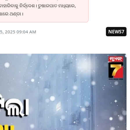
ାହାରିବାକୁ ନିର୍ଦ୍ଦେଶ। ତୁଷାରପାତ ମଧ୍ୟରେ,
ପାରେ ଥଣ୍ଡା।
NEWS7
5, 2025 09:04 AM