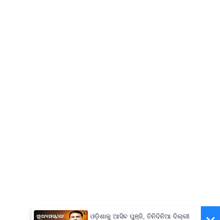
ଓଡ଼ିଶାକୁ ଆସିବ ପୁଞ୍ଜି, ତିନିଦିନିଆ ଦିଲ୍ଲୀ