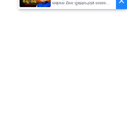
×
ଗସ୍ତରେ ଯିବେ ମୁଖ୍ୟମନ୍ତ୍ରୀ ମୋହନ
ମାଝୀ