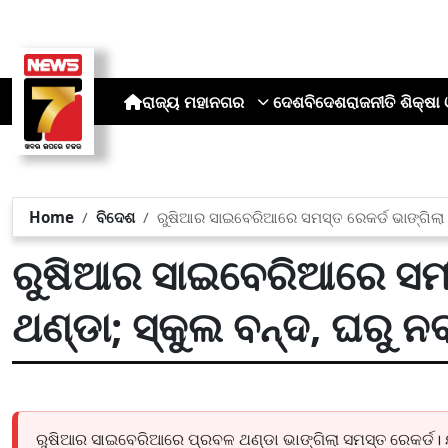
ରାଜ୍ୟ
ମହାନଗର
ଦେଶ
ବିଦେଶ
ରାଜନୀତି
ଶିକ୍ଷା 
Home
ବିଦେଶ
ରୁଷିଆର ସାଇବେରିଆରେ ସମସ୍ତ ରେକର୍ଡ ଭାଙ୍ଗିଲା ଥଣ୍ଡ
ରୁଷିଆର ସାଇବେରିଆରେ ସମସ୍
ଥଣ୍ଡା; ସ୍କୁଲ ବନ୍ଦ, ଘରୁ ନବା
ରୁଷିଆର ସାଇବେରିଆରେ ପ୍ରବଳ ଥଣ୍ଡା ଭାଙ୍ଗିଲା ସମସ୍ତ ରେକର୍ଡ। ୟ