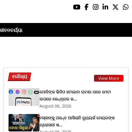
ଜୀବନଚର୍ଯ୍ୟା
ବାଣିଜ୍ୟ
View More
ମୋଦିଙ୍କ ଭିଡିଓ ହଟାଇବା ଘଟଣା ପରେ ମେଟା
ଉପରେ କେନ୍ଦ୍ରର କ...
August 06, 2026
ମସ୍କଙ୍କୁ ପସନ୍ଦ ଆସିଲାନି ନ୍ୟୁୟର୍କ ମେୟରଙ୍କ
ଗ୍ରୋସରୀ ଷ...
August 06, 2026