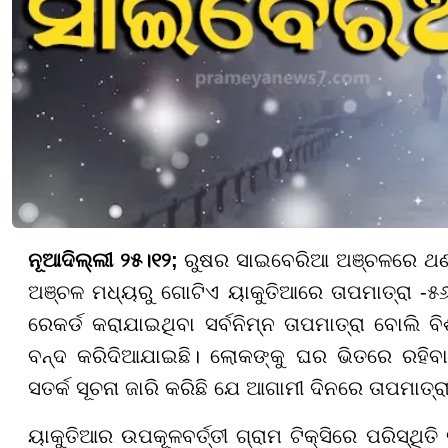
ନୂଆଦିଲ୍ଲୀ ୨୫।୧୨;
ରୁଷର ସାଇବେରିଆ ଅଞ୍ଚଳରେ ଥଣ୍ଡା
ଅଞ୍ଚଳ ମଧ୍ୟରୁ ଗୋଟିଏ ୟାକୁତିଆରେ ତାପମାତ୍ରା -୫୬ 
ରେକର୍ଡ କରାଯାଇଥିବା ସର୍ବନିମ୍ନ ତାପମାତ୍ରା ବୋଲି ବ
ବନ୍ଦ କରିଦିଆଯାଇଛି। ଲୋକଙ୍କୁ ଘର ଭିତରେ ରହିବାକ
ସତର୍କ ସୂଚନା ଜାରି କରିଛି ଯେ ଆଗାମୀ ଦିନରେ ତାପମାତ୍
ୟାକୁତିଆର ଉପକୂଳବର୍ତ୍ତୀ ଗ୍ରାମ ଟିକ୍ସିରେ ପରିସ୍ଥି