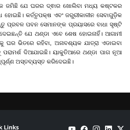
ିକ ଜମିଛି ଯେ ଘରର ଦ୍ଵାର ଖୋଲିବା ମଧ୍ୟ କଷ୍ଟକର
 ହୋଇଛି। କର୍ତ୍ତୃପକ୍ଷ ଏବଂ ଜରୁରୀକାଳୀନ ସେବାଗୁଡ଼ିକ
ନ୍ତୁ ପ୍ରବଳ ପବନ ସେମାନଙ୍କ ପ୍ରୟାସରେ ବାଧା ସୃଷ୍ଟି
ଇ ଦେଇଛନ୍ତି ଯେ ଥଣ୍ଡା ଏବେ ଶେଷ ହୋଇନାହିଁ। ଆଗାମୀ
୍କୁ ଘର ଭିତରେ ରହିବା, ଅନାବଶ୍ୟକ ଯାତ୍ରା ଏଡାଇବା
ପରାମର୍ଶ ଦିଆଯାଇଛି। ୟାକୁତିଆରେ ଥଣ୍ଡା ପାଗ ନୂଆ
୍ପୂର୍ଣ୍ଣ ଅସ୍ତବ୍ୟସ୍ତ କରିଦେଇଛି।
k Links
YouTube
Facebook
Instagram
Linkedin
Twitt