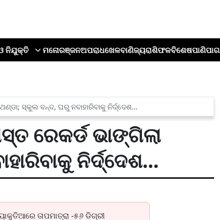
ଓ ନିଯୁକ୍ତି
ମନୋରଞ୍ଜନ
ଅପରାଧ
ଖେଳ
ବାଣିଜ୍ୟ
ରାଶିଫଳ
ବିଶେଷ
ପାଣିପାଗ
ା; ସ୍କୁଲ ବନ୍ଦ, ଘରୁ ନବାହାରିବାକୁ ନିର୍ଦ୍ଦେଶ...
ତ ରେକର୍ଡ ଭାଙ୍ଗିଲା
ହାରିବାକୁ ନିର୍ଦ୍ଦେଶ...
ାକୁତିଆରେ ତାପମାତ୍ରା -୫୬ ଡିଗ୍ରୀ