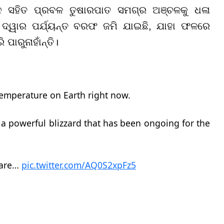
 ସହିତ ପ୍ରବଳ ତୁଷାରପାତ ସମଗ୍ର ଅଞ୍ଚଳକୁ ଧଳା
୍ୱାର ପର୍ଯ୍ୟନ୍ତ ବରଫ ଜମି ଯାଇଛି, ଯାହା ଫଳରେ
ପାରୁନାହାଁନ୍ତି।
temperature on Earth right now.
m a powerful blizzard that has been ongoing for the
 are…
pic.twitter.com/AQ0S2xpFz5