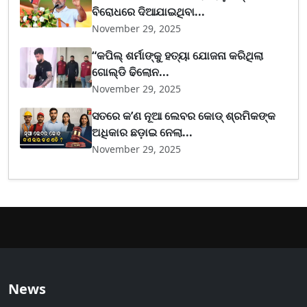
ବିରୋଧରେ ଦିଆଯାଇଥିବା...
November 29, 2025
“କପିଲ୍ ଶର୍ମାଙ୍କୁ ହତ୍ୟା ଯୋଜନା କରିଥିଲା
ଗୋଲ୍ଡି ଢିଲୋନ...
November 29, 2025
ସତରେ କ’ଣ ନୂଆ ଲେବର କୋଡ୍‌ ଶ୍ରମିକଙ୍କ
ଅଧିକାର ଛଡ଼ାଇ ନେଲା...
November 29, 2025
News