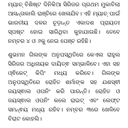
ମ୍ୟାଚ୍ ବିଶିଷ୍ଟ ଦିନିକିଆ ସିରିଜର ପ୍ରଥମ ମୁକାବିଲା
ଆସନ୍ତାକାଲି ରାଞ୍ଚିରେ ଖେଳାଯିବ। ଏହି ମ୍ୟାଚ୍ ପାଇଁ
ଭାରତୀୟ ଦଳର ଚୂଡ଼ାନ୍ତ ଏକାଦଶ ପ୍ରାୟତଃ
ସ୍ପଷ୍ଟ ହୋଇ ସାରିଥିବା କୁହାଯାଉଛି। ତେବେ
ନମ୍ବର ୪ ଓ ୬କୁ ନେଇ ପେଞ୍ଚ ରହିଛି।
ଶୁଭମନ ଗିଲଙ୍କ ଅନୁପସ୍ଥିତିରେ କେଏଲ ରାହୁଲ
ସିରିଜର ଅଧିନାୟକ ଦାୟିତ୍ଵ ସମ୍ଭାଳିବେ। ଏହା ସହ
ଓ୍ଵିକେଟ୍ କିପିଂ ମଧ୍ୟ କରିବେ। ଗିଲଙ୍କ
ଅନୁପସ୍ଥିତିରେ ରୋହିତ ଶର୍ମାଙ୍କ ସହ ଯଶସ୍ଵୀ
ଜୟସ୍ଵାଲ ଓପନିଂ କରି ପାରନ୍ତି। ରୋହିତ ଓ
ଜୟସ୍ଵାଲ ଓପନିଂ କଲେ ରାଇଟ୍ ଏବଂ ଲେଫ୍ଟ
ସମନ୍ଵୟ ମଧ୍ୟ ରହିବ। ନମ୍ବର ୩ରେ ଖେଳିବେ
ବିରାଟ କୋହଲି।