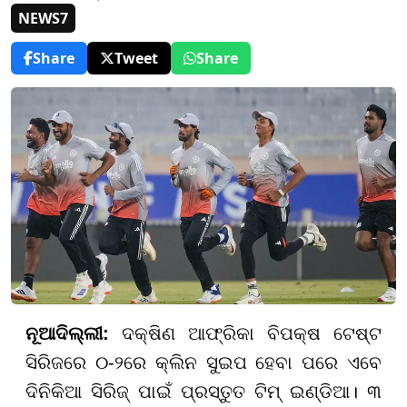
NEWS7
Share
Tweet
Share
ନୂଆଦିଲ୍ଲୀ:
ଦକ୍ଷିଣ ଆଫ୍ରିକା ବିପକ୍ଷ ଟେଷ୍ଟ
ସିରିଜରେ ୦-୨ରେ କ୍ଲିନ ସୁଇପ ହେବା ପରେ ଏବେ
ଦିନିକିଆ ସିରିଜ୍ ପାଇଁ ପ୍ରସ୍ତୁତ ଟିମ୍ ଇଣ୍ଡିଆ। ୩