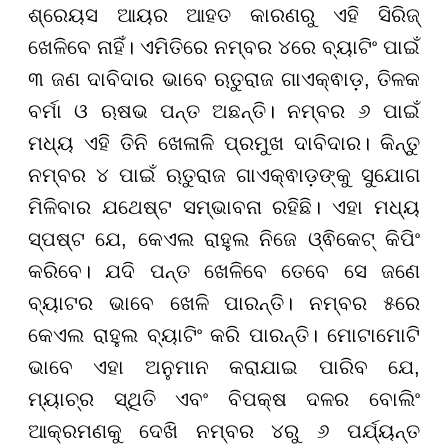
ଶ୍ରେୟସ ଆୟର ଆହତ କାରଣରୁ ଏହି ସିରିଜ୍
ଖେଳିବେ ନାହିଁ। ଏମିତିରେ ନମ୍ବର ୪ରେ ବ୍ୟାଟିଂ ପାଇଁ
୩ ଜଣ ଦାବିଦାର ଭାବେ ଋତୁରାଜ ଗାଏକ୍ଵାଡ଼, ତିଳକ
ବର୍ମା ଓ ଋଷଭ ପନ୍ତ ଅଛନ୍ତି। ନମ୍ବର ୬ ପାଇଁ
ମଧ୍ୟ ଏହି ତିନି ଖେଳାଳି ପ୍ରମୁଖ ଦାବିଦାର। କିନ୍ତୁ
ନମ୍ବର ୪ ପାଇଁ ଋତୁରାଜ ଗାଏକ୍ଵାଡ଼ଙ୍କୁ ସୁଯୋଗ
ମିଳିବାର ଯଥେଷ୍ଟ ସମ୍ଭାବନା ରହିଛି। ଏହା ମଧ୍ୟ
ସ୍ପଷ୍ଟ ଯେ, କେଏଲ ରାହୁଲ ନିଜେ ଓ୍ଵିକେଟ୍ କିପିଂ
କରିବେ। ଯଦି ପନ୍ତ ଖେଳିବେ ତେବେ ସେ ଜଣେ
ବ୍ୟାଟର ଭାବେ ଖେଳି ପାରନ୍ତି। ନମ୍ବର ୫ରେ
କେଏଲ ରାହୁଲ ବ୍ୟାଟିଂ କରି ପାରନ୍ତି। ମୋଟାମୋଟି
ଭାବେ ଏହା ଅନୁମାନ କରାଯାଇ ପାରିବ ଯେ,
ମ୍ୟାଚ୍‌ର ସ୍ଥିତି ଏବଂ ବିପକ୍ଷ ଦଳର ବୋଲିଂ
ଆକ୍ରମଣକୁ ଦେଖି ନମ୍ବର ୪ରୁ ୬ ପର୍ଯ୍ୟନ୍ତ