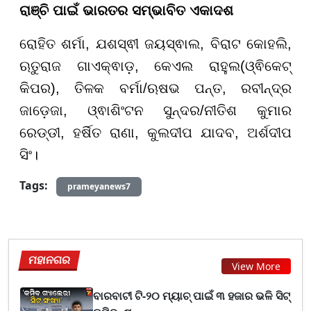
ରାଞ୍ଚି ପାଇଁ ଭାରତର ସମ୍ଭାବିତ ଏକାଦଶ
ରୋହିତ ଶର୍ମା, ଯଶସ୍ଵୀ ଜୟସ୍ଵାଲ, ବିରାଟ କୋହଲି,
ଋତୁରାଜ ଗାଏକ୍ଵାଡ଼, କେଏଲ ରାହୁଲ(ଓ୍ଵିକେଟ୍
କିପର), ତିଳକ ବର୍ମା/ଋଷଭ ପନ୍ତ, ରବୀନ୍ଦ୍ର
ଜାଡ଼େଜା, ଓ୍ଵାଶିଂଟନ ସୁନ୍ଦର/ନୀତିଶ କୁମାର
ରେଡ୍ଡୀ, ହର୍ଷିତ ରାଣା, କୁଲଦୀପ ଯାଦବ, ଅର୍ଶଦୀପ
ସିଂ।
Tags:
prameyanews7
ମହାନଗର
View More
ବାରବାଟୀ ଟି-୨୦ ମ୍ୟାଚ୍ ପାଇଁ ୩ ହଜାର ଭଳି ସିଟ୍