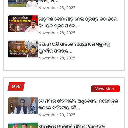
କମିବ, ଷ୍...
November 28, 2025
ଗାଡ଼କଣ ବୋମାମାଡ଼ ନେଇ ପ୍ରଶ୍ନ ଉଠାଇଲେ
ବିଧାୟକ ପ୍ରତାପ ଦେ...
November 28, 2025
ବିଭିନ୍ନ ଅଭିଯାନରେ ମାଧ୍ୟମରେ ସ୍କୁଲକୁ
ପୁନର୍ବାର ପିଲାଙ୍କ...
November 28, 2025
ଦେଶ
View More
ସୋମବାର ଶୀତକାଳୀନ ଅଧିବେଶନ, ନଭେମ୍ବର
୩୦ରେ ସର୍ବଦଳୀୟ ବୈ...
November 29, 2025
ସାବରକର ମାନହାନୀ ମାମଲା: ରାହୁଲଙ୍କ