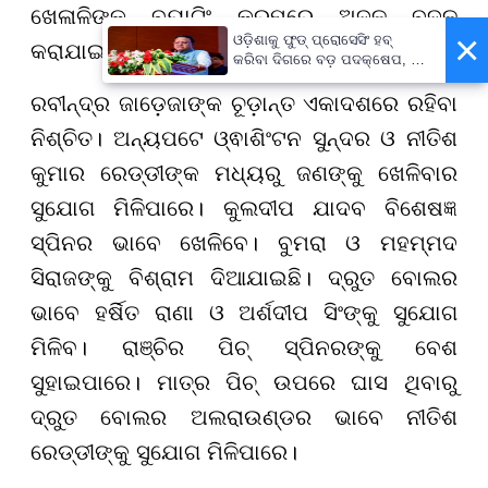
ଖେଳାଳିଙ୍କ ବ୍ୟାଟିଂ କ୍ରମରେ ଅଦଳ ବଦଳ
×
ଓଡ଼ିଶାକୁ ଫୁଡ୍ ପ୍ରୋସେସିଂ ହବ୍
କରାଯାଇପାରେ।
କରିବା ଦିଗରେ ବଡ଼ ପଦକ୍ଷେପ, ୪୨
ହଜାରରୁ ଅଧିକ ନିଯୁକ୍ତି ସୁଯୋଗ
ରବୀନ୍ଦ୍ର ଜାଡ଼େଜାଙ୍କ ଚୂଡ଼ାନ୍ତ ଏକାଦଶରେ ରହିବା
ନିଶ୍ଚିତ। ଅନ୍ୟପଟେ ଓ୍ଵାଶିଂଟନ ସୁନ୍ଦର ଓ ନୀତିଶ
କୁମାର ରେଡ୍ଡୀଙ୍କ ମଧ୍ୟରୁ ଜଣଙ୍କୁ ଖେଳିବାର
ସୁଯୋଗ ମିଳିପାରେ। କୁଲଦୀପ ଯାଦବ ବିଶେଷଜ୍ଞ
ସ୍ପିନର ଭାବେ ଖେଳିବେ। ବୁମରା ଓ ମହମ୍ମଦ
ସିରାଜଙ୍କୁ ବିଶ୍ରାମ ଦିଆଯାଇଛି। ଦ୍ରୁତ ବୋଲର
ଭାବେ ହର୍ଷିତ ରାଣା ଓ ଅର୍ଶଦୀପ ସିଂଙ୍କୁ ସୁଯୋଗ
ମିଳିବ। ରାଞ୍ଚିର ପିଚ୍ ସ୍ପିନରଙ୍କୁ ବେଶ
ସୁହାଇପାରେ। ମାତ୍ର ପିଚ୍ ଉପରେ ଘାସ ଥିବାରୁ
ଦ୍ରୁତ ବୋଲର ଅଲରାଉଣ୍ଡର ଭାବେ ନୀତିଶ
ରେଡ୍ଡୀଙ୍କୁ ସୁଯୋଗ ମିଳିପାରେ।