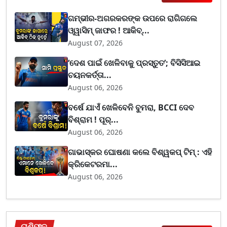
ଗମ୍ଭୀର-ଅଗରକରଙ୍କ ଉପରେ ରାଗିଗଲେ
ଓ୍ୱାସିମ୍ ଜାଫର ! ଆକିବ୍...
August 07, 2026
‘ଦେଶ ପାଇଁ ଖେଳିବାକୁ ପ୍ରସ୍ତୁତ’; ବିସିସିଆଇ
ଚୟନକର୍ତ୍ତା...
August 06, 2026
ବର୍ଷେ ଯାଏଁ ଖେଳିବେନି ବୁମରା, BCCI ଦେବ
ବିଶ୍ରାମ ! ପୂର୍...
August 06, 2026
ଗାଭାସ୍କର ଘୋଷଣା କଲେ ବିଶ୍ୱକପ୍ ଟିମ୍ : ଏହି
କ୍ରିକେଟରମା...
August 06, 2026
ରାଶିଫଳ