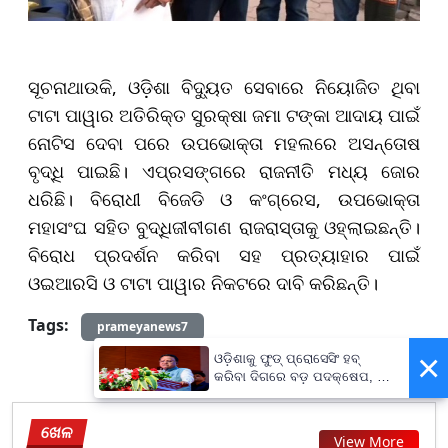
ସୂଚନାଥାଉକି, ଓଡି଼ଶା ବିଦ୍ୟୁତ ସେବାରେ ନିୟୋଜିତ ଥିବା
ଟାଟା ପାୱାର ଅତିରିକ୍ତ ସୁରକ୍ଷା ଜମା ଟଙ୍କା ଆଦାୟ ପାଇଁ
ନୋଟିସ ଦେବା ପରେ ଉପଭୋକ୍ତା ମହଲରେ ଅସନ୍ତୋଷ
ବୃଦ୍ଧି ପାଇଛି। ଏପ୍ରସଙ୍ଗରେ ରାଜନୀତି ମଧ୍ୟ ଜୋର
ଧରିଛି। ବିରୋଧୀ ବିଜେଡି ଓ କଂଗ୍ରେସ, ଉପଭୋକ୍ତା
ମହାସଂଘ ସହିତ ବୁଦ୍ଧିଜୀବୀଗଣ ରାଜରାସ୍ତାକୁ ଓହ୍ଲାଇଛନ୍ତି।
ବିରୋଧ ପ୍ରଦର୍ଶନ କରିବା ସହ ପ୍ରତ୍ୟାହାର ପାଇଁ
ଓଇଆରସି ଓ ଟାଟା ପାୱାର ନିକଟରେ ଦାବି କରିଛନ୍ତି।
Tags:
prameyanews7
×
ଓଡ଼ିଶାକୁ ଫୁଡ୍ ପ୍ରୋସେସିଂ ହବ୍
କରିବା ଦିଗରେ ବଡ଼ ପଦକ୍ଷେପ, ୪୨
ହଜାରରୁ ଅଧିକ ନିଯୁକ୍ତି ସୁଯୋଗ
ଖେଳ
View More