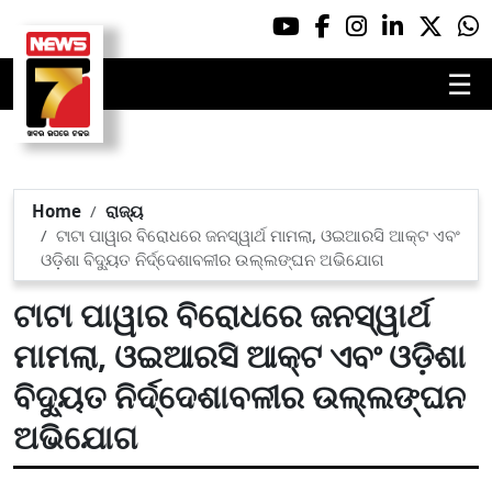
☰
Home
ରାଜ୍ୟ
ଟାଟା ପାୱାର ବିରୋଧରେ ଜନସ୍ୱାର୍ଥ ମାମଲା, ଓଇଆରସି ଆକ୍ଟ ଏବଂ
ଓଡ଼ିଶା ବିଦ୍ୟୁତ ନିର୍ଦ୍ଦେଶାବଳୀର ଉଲ୍ଲଙ୍ଘନ ଅଭିଯୋଗ
ଟାଟା ପାୱାର ବିରୋଧରେ ଜନସ୍ୱାର୍ଥ
ମାମଲା, ଓଇଆରସି ଆକ୍ଟ ଏବଂ ଓଡ଼ିଶା
ବିଦ୍ୟୁତ ନିର୍ଦ୍ଦେଶାବଳୀର ଉଲ୍ଲଙ୍ଘନ
ଅଭିଯୋଗ