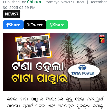
Chikun
Published By:
- Prameya-News7 Bureau | December
30, 2025 05:59 PM
NEWS7
Share
Tweet
Share
କଟକ: ଟାଟା ପାୱାର ବିରୋଧରେ ରୁଜୁ ହେଲା ଜନସ୍ୱାର୍ଥ
ମାମଲା। ସ୍ମାର୍ଟ ମିଟର ଏବଂ ଅତିରିକ୍ତ ସୁରକ୍ଷା ଜମାକୁ