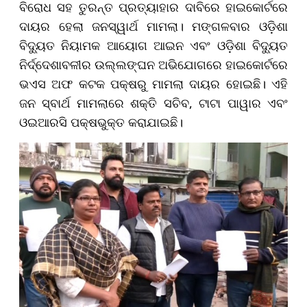
ବିରୋଧ ସହ ତୁରନ୍ତ ପ୍ରତ୍ୟାହାର ଦାବିରେ ହାଇକୋର୍ଟରେ
ଦାୟର ହେଲା ଜନସ୍ୱାର୍ଥ ମାମଲା। ମଙ୍ଗଳବାର ଓଡ଼ିଶା
ବିଦ୍ୟୁତ ନିୟାମକ ଆୟୋଗ ଆଇନ ଏବଂ ଓଡ଼ିଶା ବିଦ୍ୟୁତ
ନିର୍ଦ୍ଦେଶାବଳୀର ଉଲ୍ଲଙ୍ଘନ ଅଭିଯୋଗରେ ହାଇକୋର୍ଟରେ
ଭଏସ ଅଫ କଟକ ପକ୍ଷରୁ ମାମଲା ଦାୟର ହୋଇଛି। ଏହି
ଜନ ସ୍ବାର୍ଥ ମାମଲାରେ ଶକ୍ତି ସଚିବ, ଟାଟା ପାୱାର ଏବଂ
ଓଇଆରସି ପକ୍ଷଭୁକ୍ତ କରାଯାଇଛି।