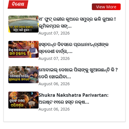
ବିଶେଷ
View More
୧୮ ଫୁଟ୍ ଗଭୀର କୂଅରେ ସମୁଦ୍ର ଭଳି ଜୁଆର !
ଭୂମିକମ୍ପର ସଙ୍...
August 07, 2026
ହସ୍ତତନ୍ତ ଦିବସରେ ପ୍ରଧାନମନ୍ତ୍ରୀଙ୍କ
ସ୍ବଦେଶୀ ବାର୍ତ୍ତା,...
August 07, 2026
ମୋବାଇଲ୍ ଦେଖାଇ ପିଲାଙ୍କୁ ଖୁଆଉଛନ୍ତି କି ?
ଡେରି ହୋଇଯିବା...
August 06, 2026
Shukra Nakshatra Parivartan:
ଅଗଷ୍ଟ ୧୧ରେ ହସ୍ତ ନକ୍ଷ...
August 06, 2026