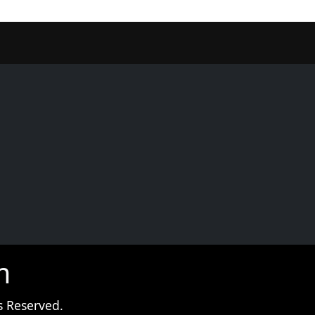
er
m
s Reserved.