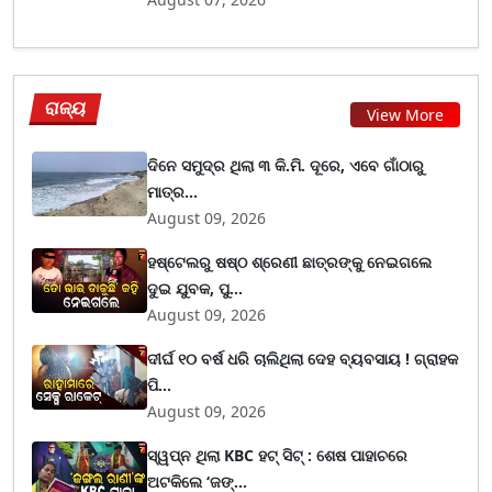
ରାଜ୍ୟ
View More
ଦିନେ ସମୁଦ୍ର ଥିଲା ୩ କି.ମି. ଦୂରେ, ଏବେ ଗାଁଠାରୁ
ମାତ୍ର...
August 09, 2026
ହଷ୍ଟେଲରୁ ଷଷ୍ଠ ଶ୍ରେଣୀ ଛାତ୍ରଙ୍କୁ ନେଇଗଲେ
ଦୁଇ ଯୁବକ, ପୁ...
August 09, 2026
ଦୀର୍ଘ ୧୦ ବର୍ଷ ଧରି ଚାଲିଥିଲା ଦେହ ବ୍ୟବସାୟ ! ଗ୍ରାହକ
ପି...
August 09, 2026
ସ୍ୱପ୍ନ ଥିଲା KBC ହଟ୍ ସିଟ୍ : ଶେଷ ପାହାଚରେ
ଅଟକିଲେ ‘ଜଙ୍...