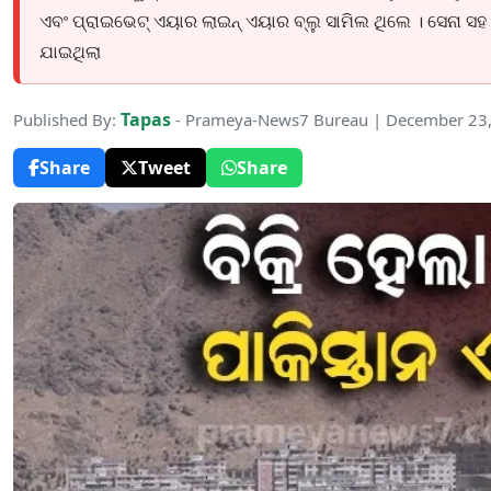
ଏବଂ ପ୍ରାଇଭେଟ୍ ଏୟାର ଲାଇନ୍ ଏୟାର ବ୍ଲୁ ସାମିଲ ଥିଲେ । ସେନା ସହ ଜ
ଯାଇଥିଲା
Tapas
Published By:
- Prameya-News7 Bureau | December 23
Share
Tweet
Share