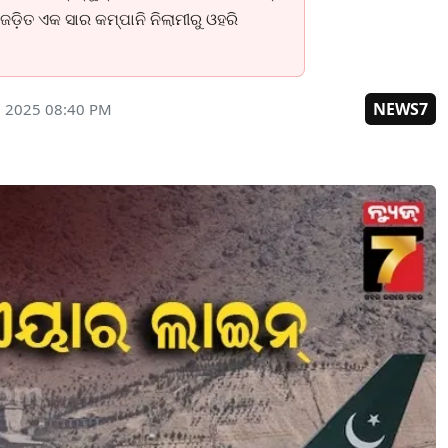
ଡ଼ିତ ଏକ ସାର କମ୍ପାନି ନିଲାମୀରୁ ଓହରି
NEWS7
, 2025 08:40 PM