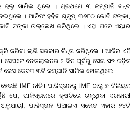
ର ବ୍ଲୁ ସାମିଲ ଥିଲେ । ପ୍ରଥମେ ୩ କମ୍ପାନି ବନ୍ଦ
ଦେଇଥିଲେ । ଆରିଫ ହବିବ ଗ୍ରୁପ୍ ୩୬୮୦ କୋଟି ଟଙ୍କା,
କୋଟି ଟଙ୍କା ଉଲ୍ଲେଖ କରିଥିଲେ । ଏହା ପରେ ଏୟାର
ି କରିବା ଲାଗି ସରକାର ଚିନ୍ତା କରିଥିଲେ । ଆଜିର ଏହି
ା । ସେପଟେ ଡେଡଲାଇନର ୨ ଦିନ ପୂର୍ବରୁ ସେନା ସହ ଜଡ଼ିତ
ହି ରେସ କେବଳ ୩ଟି କମ୍ପାନି ସାମିଲ ହୋଇଥିଲେ ।
େଉଛି IMF ନୀତି। ପାକିସ୍ତାନକୁ IMF ଠାରୁ ୭ ବିଲିୟନ
ଯେ, ପାକିସ୍ତାନରେ କ୍ଷତିରେ ଚାଲୁଥିବା ସରକାରୀ
ତ ଅନୁଯାୟୀ, ପାକିସ୍ତାନ ପିଆଇଏ ସମେତ ଏହାର ୨୪ଟି