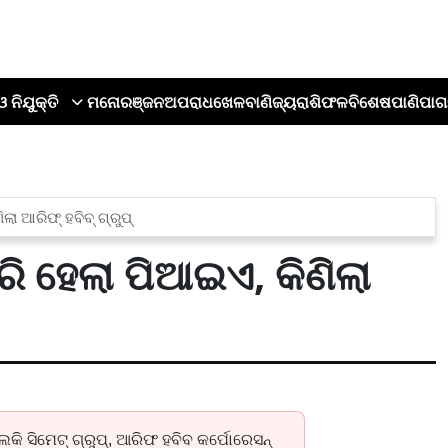
ଓ ନିଯୁକ୍ତି
ମନୋରଞ୍ଜନ
ଅପରାଧ
ଖେଳ
ବାଣିଜ୍ୟ
ରାଶିଫଳ
ବିଶେଷ
ପାଣିପାଗ
ା ଆରିଫ୍ ହବିବ୍ ଗ୍ରୁପ୍
ରି ହେଲା ପିଆଇଏ, କିଣିଲା
ି ସିମେଟ୍ ଗ୍ରୁପ୍, ଆରିଫ ହବିବ କର୍ପୋରେସନ୍