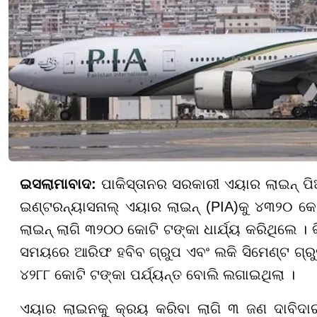
ଇସଲାମାବାଦ:
ପାକିସ୍ତାନର ସରକାରୀ ଏୟାର ଲାଇନ୍ ପିଆ
ଇଣ୍ଟରନ୍ୟାସନାଲ୍ ଏୟାର ଲାଇନ୍ (PIA)କୁ ୪୩୨୦ କୋ
ଲାଇନ୍ ଲାଗି ୩୨୦୦ କୋଟି ଟଙ୍କା ଧାର୍ଯ୍ୟ କରିଥିଲେ । କି
ସମୟରେ ଆରିଫ ହବିବ ଗ୍ରୁପ ଏବଂ ଲକି ସିମେଣ୍ଟ ଗ୍ରୁପ
୪୨୮୮ କୋଟି ଟଙ୍କା ପର୍ଯ୍ୟନ୍ତ ବୋଲି ଲଗାଇଥିଲା ।
ଏୟାର ଲାଇନକୁ କ୍ରୟ କରିବା ଲାଗି ୩ ଜଣ ଦାବିଦାର 