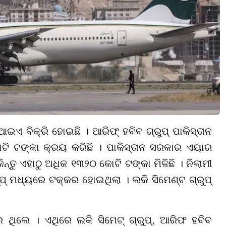
ଇଏ ବିକ୍ରି ହୋଇଛି । ଆରିଫ୍ ହବିବ ଗ୍ରୁପ୍ ପାକିସ୍ତାନ
ଟି ଟଙ୍କା କ୍ରୟ କରିଛି । ପାକିସ୍ତାନ ସରକାର ଏୟାର
ନ୍ତୁ ଏହାଠୁ ଅଧିକ ୧୩୨୦ କୋଟି ଟଙ୍କା ମିଳିଛି । ନିଲାମୀ
୍ ମଧ୍ୟରେ ଟକ୍କର ହୋଇଥିଲା । ଲକି ସିମେଣ୍ଟ ଗ୍ରୁପ୍
ଥିଲେ । ଏଥିରେ ଲକି ସିମେଟ୍ ଗ୍ରୁପ୍, ଆରିଫ ହବିବ