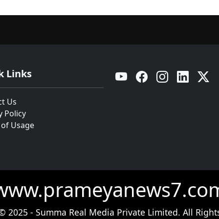
k Links
YouTube
Facebook
Instagram
Linkedin
Twitt
ct Us
y Policy
 of Usage
www.prameyanews7.co
© 2025 - Summa Real Media Private Limited. All Right