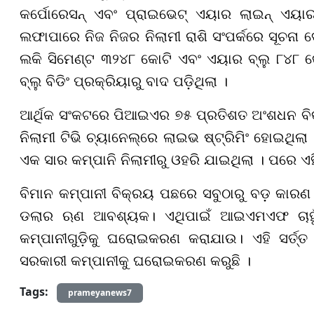
କର୍ପୋରେସନ୍ ଏବଂ ପ୍ରାଇଭେଟ୍ ଏୟାର ଲାଇନ୍ ଏୟା
ଲଫାପାରେ ନିଜ ନିଜର ନିଲାମୀ ରାଶି ସଂପର୍କରେ ସୂଚନା 
ଲକି ସିମେଣ୍ଟ ୩୨୪୮ କୋଟି ଏବଂ ଏୟାର ବ୍ଲୁ ୮୪୮ 
ବ୍ଲୁ ବିଡିଂ ପ୍ରକ୍ରିୟାରୁ ବାଦ ପଡ଼ିଥିଲା ।
ଆର୍ଥିକ ସଂକଟରେ ପିଆଇଏର ୭୫ ପ୍ରତିଶତ ଅଂଶଧନ ବିକ୍ର
ନିଲାମୀ ଟିଭି ଚ୍ୟାନେଲ୍ରେ ଲାଇଭ ଷ୍ଟ୍ରିମିଂ ହୋଇଥିଲ
ଏକ ସାର କମ୍ପାନି ନିଲାମୀରୁ ଓହରି ଯାଇଥିଲା । ପରେ ଏ
ବିମାନ କମ୍ପାନୀ ବିକ୍ରୟ ପଛରେ ସବୁଠାରୁ ବଡ଼ କାରଣ ହ
ଡଲାର ଋଣ ଆବଶ୍ୟକ। ଏଥିପାଇଁ ଆଇଏମଏଫ ଚାହୁଁଛି 
କମ୍ପାନୀଗୁଡ଼ିକୁ ଘରୋଇକରଣ କରାଯାଉ। ଏହି ସର୍ତ୍
ସରକାରୀ କମ୍ପାନୀକୁ ଘରୋଇକରଣ କରୁଛି ।
Tags:
prameyanews7