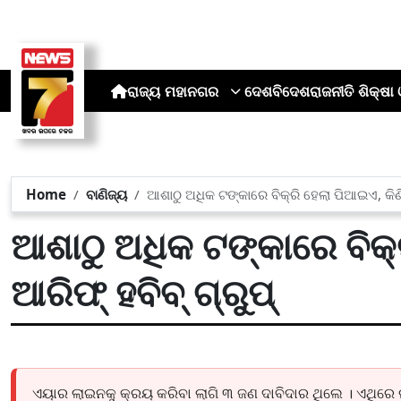
ରାଜ୍ୟ
ମହାନଗର
ଦେଶ
ବିଦେଶ
ରାଜନୀତି
ଶିକ୍ଷା 
Home
ବାଣିଜ୍ୟ
ଆଶାଠୁ ଅଧିକ ଟଙ୍କାରେ ବିକ୍ରି ହେଲା ପିଆଇଏ, କିଣିଲ
ଆଶାଠୁ ଅଧିକ ଟଙ୍କାରେ ବିକ୍
ଆରିଫ୍ ହବିବ୍ ଗ୍ରୁପ୍
ଏୟାର ଲାଇନକୁ କ୍ରୟ କରିବା ଲାଗି ୩ ଜଣ ଦାବିଦାର ଥିଲେ । ଏଥିରେ ଲକ