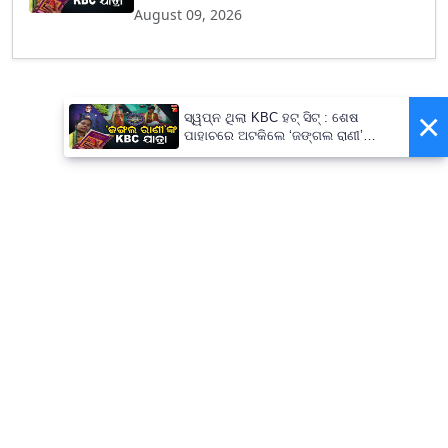
August 09, 2026
×
ସ୍ୱପ୍ନ ଥିଲା KBC ହଟ୍ ସିଟ୍ : ଶେଷ
ପାହାଚରେ ଅଟକିଲେ ‘ଜଙ୍ଗଲ ରାଣୀ’
ଜୟନ୍ତି ବୁରୁଦା