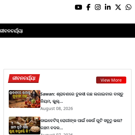
ଜୀବନଚର୍ଯ୍ୟା
ଜୀବନଚର୍ଯ୍ୟା
View More
Sawan: ଶ୍ରାବଣରେ ତୁଳସୀ ଗଛ ଲଗାଇବାର ବାସ୍ତୁ
ନିୟମ, ଭୁଲ୍...
August 08, 2026
ଡାଇବେଟିସ୍ ରୋଗୀଙ୍କ ପାଇଁ କେଉଁ ରୁଟି ସବୁଠୁ ଭଲ?
ଗହମ ବଦଳ...
August 07, 2026