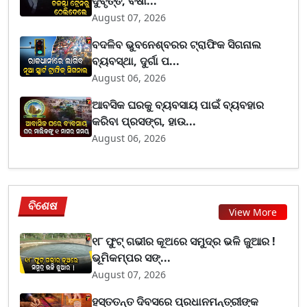
ଦୁର୍ବୃତ୍ତ, ବର୍ଷା...
August 07, 2026
ବଦଳିବ ଭୁବନେଶ୍ବରର ଟ୍ରାଫିକ ସିଗନାଲ
ବ୍ୟବସ୍ଥା, ଦୁର୍ଗା ପ...
August 06, 2026
ଆବସିକ ଘରକୁ ବ୍ୟବସାୟ ପାଇଁ ବ୍ୟବହାର
କରିବା ପ୍ରସଙ୍ଗ, ହାଉ...
August 06, 2026
ବିଶେଷ
View More
୧୮ ଫୁଟ୍ ଗଭୀର କୂଅରେ ସମୁଦ୍ର ଭଳି ଜୁଆର !
ଭୂମିକମ୍ପର ସଙ୍...
August 07, 2026
ହସ୍ତତନ୍ତ ଦିବସରେ ପ୍ରଧାନମନ୍ତ୍ରୀଙ୍କ