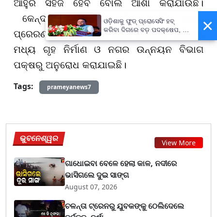
ଆହୁରି ସହଜ ହେବ ବୋଲି ଆଶା କରାଯାଉଛି।
କେନ୍ଦ୍ର ସରକାରଙ୍କୁ ଏହି ସମ୍ପର୍କିତ ତଥ୍ୟ
×
ଓଡ଼ିଶାକୁ ଫୁଡ୍ ପ୍ରୋସେସିଂ ହବ୍
କରିବା ଦିଗରେ ବଡ଼ ପଦକ୍ଷେପ, ୪୨
ପ୍ରେରଣ ପାଇଁ ଶୀଘ୍ର ବିଜ୍ଞପ୍ତି ପ୍ରକାଶ କରିବାକୁ
ହଜାରରୁ ଅଧିକ ନିଯୁକ୍ତି ସୁଯୋଗ
ମଧ୍ୟ ଗୃହ ନିର୍ମାଣ ଓ ନଗର ଉନ୍ନୟନ ବିଭାଗ
ପକ୍ଷରୁ ଅନୁରୋଧ କରାଯାଇଛି।
Tags:
prameyanews7
ଭୁବନେଶ୍ୱର
View More
ଗାଧୋଇବା ବେଳେ ହେଲା କାଳ, ନଦୀରେ
ଭାସିଗଲେ ଦୁଇ ସାଙ୍ଗ
August 07, 2026
ଚଳନ୍ତା ଟ୍ରେନରୁ ଯୁବକଙ୍କୁ ଠେଲିଦେଲେ