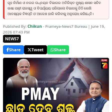
ଗୃହ ନିର୍ମାଣ ଓ ନଗର ଉନ୍ନୟନ ବିଭାଗର ଅତିରିକ୍ତ ମୁଖ୍ୟ ଶାସନ ସଚିବ
ଉଷା ପାଢ଼ୀ ରାଜସ୍ୱ ଓ ବିପର୍ଯ୍ୟୟ ପରିଚାଳନା ବିଭାଗକୁ ଚିଠି ଲେଖି
ଆବଶ୍ୟକ ବିଜ୍ଞପ୍ତି ଓ ଆଦେଶ ଜାରି କରିବାକୁ ଅନୁରୋଧ କରିଛନ୍ତି।
Chikun
Published By:
- Prameya-News7 Bureau | June 19,
2026 07:43 PM
NEWS7
Share
Tweet
Share