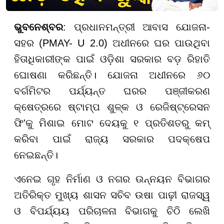
ଭୁବନେଶ୍ବର
: ପ୍ରଧାନମନ୍ତ୍ରୀ ଆବାସ ଯୋଜନା-
ସହର (PMAY- U 2.0) ଅଧୀନରେ ଘର ପାଉଥିବା
ହିତାଧିକାରୀଙ୍କ ପାଇଁ ଓଡ଼ିଶା ସରକାର ବଡ଼ ରିହାତି
ଘୋଷଣା କରିଛନ୍ତି। ଯୋଜନା ଅଧୀନରେ ୬୦
ବର୍ଗମିଟର ପର୍ଯ୍ୟନ୍ତ ଘରର ପଞ୍ଜୀକରଣ
କ୍ଷେତ୍ରରେ ଷ୍ଟାମ୍ପ ଶୁଳ୍କ ଓ ରେଜିଷ୍ଟ୍ରେସନ
ଫି'କୁ ମିଶାଇ ମୋଟ ଦେୟକୁ ୧ ପ୍ରତିଶତରୁ କମ୍
କରିବା ପାଇଁ ରାଜ୍ୟ ସରକାର ପଦକ୍ଷେପ
ନେଇଛନ୍ତି।
ଏନେଇ ଗୃହ ନିର୍ମାଣ ଓ ନଗର ଉନ୍ନୟନ ବିଭାଗର
ଅତିରିକ୍ତ ମୁଖ୍ୟ ଶାସନ ସଚିବ ଉଷା ପାଢ଼ୀ ରାଜସ୍ୱ
ଓ ବିପର୍ଯ୍ୟୟ ପରିଚାଳନା ବିଭାଗକୁ ଚିଠି ଲେଖି