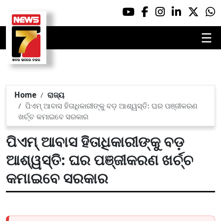
☰
Home
ରାଜ୍ୟ
ପିଏମ୍ ଆବାସ ହିତାଧିକାରୀଙ୍କୁ ବଡ଼ ଆଶ୍ୱସ୍ତି: ଘର ପଞ୍ଜୀକରଣ
ଖର୍ଚ୍ଚ କମାଇବେ ସରକାର
ପିଏମ୍ ଆବାସ ହିତାଧିକାରୀଙ୍କୁ ବଡ଼
ଆଶ୍ୱସ୍ତି: ଘର ପଞ୍ଜୀକରଣ ଖର୍ଚ୍ଚ
କମାଇବେ ସରକାର