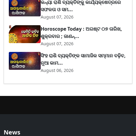
କନ୍ୟା ରାଶି ବ୍ୟକ୍ତିଙ୍କୁ କାର୍ଯ୍ୟକ୍ଷେତ୍ରରେ
ସଫଳତା ଓ ସମ...
August 07, 2026
Horoscope Today : ଅଗଷ୍ଟ ୦୭ ତାରିଖ,
ଶୁକ୍ରବାର ; ଜାଣନ୍...
August 07, 2026
ସିଂହ ରାଶି ବ୍ୟକ୍ତିଙ୍କ ସାମାଜିକ ସମ୍ମାନ ବଢ଼ିବ,
ନୂଆ କାମ...
August 06, 2026
News