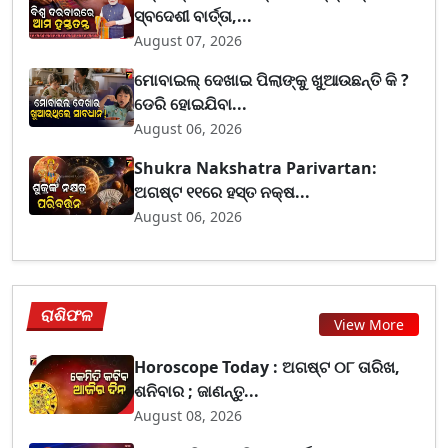
ସ୍ବଦେଶୀ ବାର୍ତ୍ତା,...
August 07, 2026
ମୋବାଇଲ୍ ଦେଖାଇ ପିଲାଙ୍କୁ ଖୁଆଉଛନ୍ତି କି ?
ଡେରି ହୋଇଯିବା...
August 06, 2026
Shukra Nakshatra Parivartan:
ଅଗଷ୍ଟ ୧୧ରେ ହସ୍ତ ନକ୍ଷ...
August 06, 2026
ରାଶିଫଳ
View More
Horoscope Today : ଅଗଷ୍ଟ ୦୮ ତାରିଖ,
ଶନିବାର ; ଜାଣନ୍ତୁ...
August 08, 2026