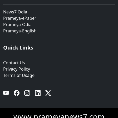
News7 Odia
Prameya-ePaper
Prameya-Odia
Prameya-English
Quick Links
Contact Us
Privacy Policy
Terms of Usage
YouTube
Facebook
Instagram
Linkedin
Twitter
www.prameyanews7.com