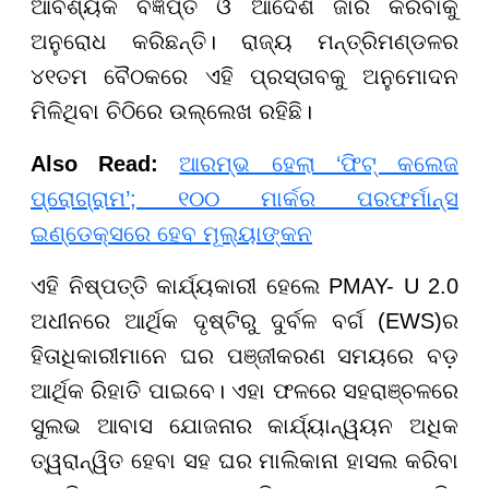
ଆବଶ୍ୟକ ବିଜ୍ଞପ୍ତି ଓ ଆଦେଶ ଜାରି କରିବାକୁ
ଅନୁରୋଧ କରିଛନ୍ତି। ରାଜ୍ୟ ମନ୍ତ୍ରିମଣ୍ଡଳର
୪୧ତମ ବୈଠକରେ ଏହି ପ୍ରସ୍ତାବକୁ ଅନୁମୋଦନ
ମିଳିଥିବା ଚିଠିରେ ଉଲ୍ଲେଖ ରହିଛି।
Also Read:
ଆରମ୍ଭ ହେଲା ‘ଫିଟ୍ କଲେଜ
ପ୍ରୋଗ୍ରାମ’; ୧୦୦ ମାର୍କର ପରଫର୍ମାନ୍ସ
ଇଣ୍ଡେକ୍ସରେ ହେବ ମୂଲ୍ୟାଙ୍କନ
ଏହି ନିଷ୍ପତ୍ତି କାର୍ଯ୍ୟକାରୀ ହେଲେ PMAY- U 2.0
ଅଧୀନରେ ଆର୍ଥିକ ଦୃଷ୍ଟିରୁ ଦୁର୍ବଳ ବର୍ଗ (EWS)ର
ହିତାଧିକାରୀମାନେ ଘର ପଞ୍ଜୀକରଣ ସମୟରେ ବଡ଼
ଆର୍ଥିକ ରିହାତି ପାଇବେ। ଏହା ଫଳରେ ସହରାଞ୍ଚଳରେ
ସୁଲଭ ଆବାସ ଯୋଜନାର କାର୍ଯ୍ୟାନ୍ୱୟନ ଅଧିକ
ତ୍ୱରାନ୍ୱିତ ହେବା ସହ ଘର ମାଲିକାନା ହାସଲ କରିବା