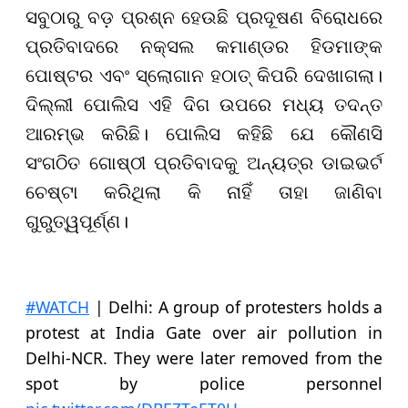
ସବୁଠାରୁ ବଡ଼ ପ୍ରଶ୍ନ ହେଉଛି ପ୍ରଦୂଷଣ ବିରୋଧରେ
ପ୍ରତିବାଦରେ ନକ୍ସଲ କମାଣ୍ଡର ହିଡମାଙ୍କ
ପୋଷ୍ଟର ଏବଂ ସ୍ଲୋଗାନ ହଠାତ୍ କିପରି ଦେଖାଗଲା।
ଦିଲ୍ଲୀ ପୋଲିସ ଏହି ଦିଗ ଉପରେ ମଧ୍ୟ ତଦନ୍ତ
ଆରମ୍ଭ କରିଛି। ପୋଲିସ କହିଛି ଯେ କୌଣସି
ସଂଗଠିତ ଗୋଷ୍ଠୀ ପ୍ରତିବାଦକୁ ଅନ୍ୟତ୍ର ଡାଇଭର୍ଟ
ଚେଷ୍ଟା କରିଥିଲା କି ନାହିଁ ତାହା ଜାଣିବା
ଗୁରୁତ୍ୱପୂର୍ଣ୍ଣ।
#WATCH
| Delhi: A group of protesters holds a
protest at India Gate over air pollution in
Delhi-NCR. They were later removed from the
spot by police personnel