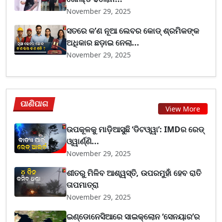
November 29, 2025
ସତରେ କ’ଣ ନୂଆ ଲେବର କୋଡ୍‌ ଶ୍ରମିକଙ୍କ
ଅଧିକାର ଛଡ଼ାଇ ନେଲା...
November 29, 2025
ପାଣିପାଗ
View More
ଉପକୂଳକୁ ମାଡ଼ିଆସୁଛି ‘ଡିଟଓ୍ୱା’: IMDର ରେଡ୍
ଓ୍ୱାର୍ଣ୍ଣି...
November 29, 2025
ଶୀତରୁ ମିଳିବ ଆଶ୍ୱସ୍ତି, ଉପରମୁହାଁ ହେବ ରାତି
ତାପମାତ୍ରା
November 29, 2025
ଇଣ୍ଡୋନେସିଆରେ ସାଇକ୍ଲୋନ ‘ସେନୟାର’ର