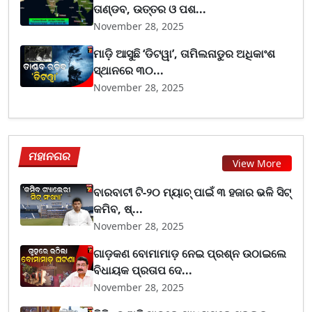
ତାଣ୍ଡବ, ଉତ୍ତର ଓ ପଶ...
November 28, 2025
ମାଡ଼ି ଆସୁଛି ‘ଡିଟୱା’, ତାମିଲନାଡୁର ଅଧିକାଂଶ
ସ୍ଥାନରେ ୩୦...
November 28, 2025
ମହାନଗର
View More
ବାରବାଟୀ ଟି-୨୦ ମ୍ୟାଚ୍ ପାଇଁ ୩ ହଜାର ଭଳି ସିଟ୍
କମିବ, ଷ୍...
November 28, 2025
ଗାଡ଼କଣ ବୋମାମାଡ଼ ନେଇ ପ୍ରଶ୍ନ ଉଠାଇଲେ
ବିଧାୟକ ପ୍ରତାପ ଦେ...
November 28, 2025