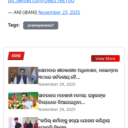
pic.twitter.com/DBEZTeET0U
— ANI (@ANI)
November 23, 2025
Tags:
prameyanews7
ଦେଶ
View More
ସୋମବାର ଶୀତକାଳୀନ ଅଧିବେଶନ, ନଭେମ୍ବର
୩୦ରେ ସର୍ବଦଳୀୟ ବୈ...
November 29, 2025
ସାବରକର ମାନହାନୀ ମାମଲା: ରାହୁଲଙ୍କ
ବିରୋଧରେ ଦିଆଯାଇଥିବା...
November 29, 2025
“କପିଲ୍ ଶର୍ମାଙ୍କୁ ହତ୍ୟା ଯୋଜନା କରିଥିଲା
ଗୋଲ୍ଡି ଢିଲୋନ...