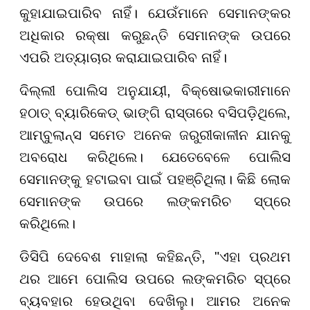
କୁହାଯାଇପାରିବ ନାହିଁ। ଯେଉଁମାନେ ସେମାନଙ୍କର
ଅଧିକାର ରକ୍ଷା କରୁଛନ୍ତି ସେମାନଙ୍କ ଉପରେ
ଏପରି ଅତ୍ୟାଚାର କରାଯାଇପାରିବ ନାହିଁ।
ଦିଲ୍ଲୀ ପୋଲିସ ଅନୁଯାୟୀ, ବିକ୍ଷୋଭକାରୀମାନେ
ହଠାତ୍ ବ୍ୟାରିକେଡ୍ ଭାଙ୍ଗି ରାସ୍ତାରେ ବସିପଡ଼ିଥିଲେ,
ଆମ୍ବୁଲାନ୍ସ ସମେତ ଅନେକ ଜରୁରୀକାଳୀନ ଯାନକୁ
ଅବରୋଧ କରିଥିଲେ। ଯେତେବେଳେ ପୋଲିସ
ସେମାନଙ୍କୁ ହଟାଇବା ପାଇଁ ପହଞ୍ଚିଥିଲା। କିଛି ଲୋକ
ସେମାନଙ୍କ ଉପରେ ଲଙ୍କମରିଚ ସ୍ପ୍ରେ
କରିଥିଲେ।
ଡିସିପି ଦେବେଶ ମାହାଲା କହିଛନ୍ତି, "ଏହା ପ୍ରଥମ
ଥର ଆମେ ପୋଲିସ ଉପରେ ଲଙ୍କମରିଚ ସ୍ପ୍ରେ
ବ୍ୟବହାର ହେଉଥିବା ଦେଖିଲୁ। ଆମର ଅନେକ