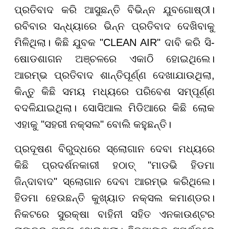
ପ୍ରତିବାଦ କରି ଆସୁଛନ୍ତି ବିଭିନ୍ନ ଯୁବଗୋଷ୍ଠୀ।
ରବିବାର ସନ୍ଧ୍ୟାରେ ଭିନ୍ନ ପ୍ରତିବାଦ ଦେଖିବାକୁ
ମିଳିଥିଲା। କିଛି ଯୁବକ "CLEAN AIR" ଦାବି କରି ସି-
ଷୋଡଶାଗନ ଅଞ୍ଚଳରେ ଏକାଠି ହୋଇଥିଲେ।
ଆରମ୍ଭ ପ୍ରତିବାଦ ଶାନ୍ତିପୂର୍ଣ୍ଣ ଦେଖାଯାଉଥିଲା,
କିନ୍ତୁ କିଛି ସମୟ ମଧ୍ୟରେ ପରିବେଶ ସମ୍ପୂର୍ଣ୍ଣ
ବଦଳିଯାଇଥିଲା। ସୋସିଆଲ ମିଡିଆରେ କିଛି ଲୋକ
ଏହାକୁ "ସହରୀ ନକ୍ସଲ" ବୋଲି କହୁଛନ୍ତି।
ପ୍ରଦୂଷଣ ବିରୁଦ୍ଧରେ ସ୍ଲୋଗାନ ଦେବା ମଧ୍ୟରେ
କିଛି ପ୍ରଦର୍ଶନକାରୀ ହଠାତ୍ "ମାଡଭି ହିଡମା
ଜିନ୍ଦାବାଦ" ସ୍ଲୋଗାନ ଦେବା ଆରମ୍ଭ କରିଥିଲେ।
ହିଡମା ହେଉଛନ୍ତି କୁଖ୍ୟାତ ନକ୍ସଲ କମାଣ୍ଡର।
ନିକଟରେ ସୁରକ୍ଷା ବାହିନୀ ସହିତ ଏନକାଉଣ୍ଟର