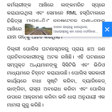
କର୍ମଚାରୀଙ୍କ ଆଖିରେ ଲଙ୍କମରିଚ ସ୍ପ୍ରେ
କରାଯାଇଥିଲା ଏବଂ ସେମାନେ RML ହସ୍ପିଟାଲରେ
ଚିକିତ୍ସା ପାଉଛନ୍ତି।" କନଷ୍ଟେବଳ ଇଶାନ୍ତଙ୍କ
×
ବାହାର ରାଜ୍ୟକୁ ଯାଉଥିଲେ,
ଆଖିରେ ସର୍ବାଧିକ ଗୋଲମରିଚ ସ୍ପ୍ରେ ପଡ଼ିଥିଲା,
ଅଧାରାସ୍ତାରୁ ଶବ ହୋଇ ଫେରିଲେ...
ଯାହା ତାଙ୍କୁ ଆହତ କରିଥିଲା।
ଦିଲ୍ଲୀ ପୋଲିସ ଘଟଣାସ୍ଥଳରୁ ପ୍ରାୟ ଛଅ ଜଣ
ପ୍ରତିବାଦକାରୀଙ୍କୁ ଅଟକ ରଖିଛି। ଏହି ଘଟଣାରେ
ସମ୍ପୃକ୍ତ ଅନ୍ୟମାନଙ୍କୁ ସିସିଟିଭି ଏବଂ ଭିଡିଓ
ମାଧ୍ୟମରେ ଚିହ୍ନଟ କରାଯାଉଛି। ପୋଲିସ ସରକାରୀ
କାର୍ଯ୍ୟରେ ବାଧା ସୃଷ୍ଟି କରିବା, ବ୍ୟାରିକେଡ୍
ଭାଙ୍ଗିବା, ରାସ୍ତା ଅବରୋଧ କରିବା ଏବଂ ପୋଲିସ
ଉପରେ ଆକ୍ରମଣ କରିବା ଭଳି ଧାରା ଅନୁଯାୟୀ ଏକ
ମାମଲା ରୁଜୁ କରିଛି।