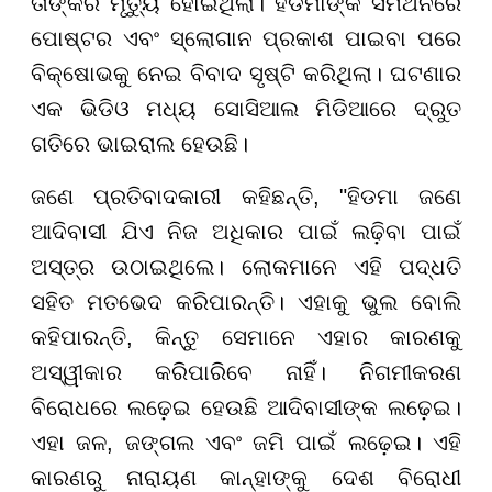
ତାଙ୍କର ମୃତ୍ୟୁ ହୋଇଥିଲା। ହିଡମାଙ୍କ ସମର୍ଥନରେ
ପୋଷ୍ଟର ଏବଂ ସ୍ଲୋଗାନ ପ୍ରକାଶ ପାଇବା ପରେ
ବିକ୍ଷୋଭକୁ ନେଇ ବିବାଦ ସୃଷ୍ଟି କରିଥିଲା। ଘଟଣାର
ଏକ ଭିଡିଓ ମଧ୍ୟ ସୋସିଆଲ ମିଡିଆରେ ଦ୍ରୁତ
ଗତିରେ ଭାଇରାଲ ହେଉଛି।
ଜଣେ ପ୍ରତିବାଦକାରୀ କହିଛନ୍ତି, "ହିଡମା ଜଣେ
ଆଦିବାସୀ ଯିଏ ନିଜ ଅଧିକାର ପାଇଁ ଲଢ଼ିବା ପାଇଁ
ଅସ୍ତ୍ର ଉଠାଇଥିଲେ। ଲୋକମାନେ ଏହି ପଦ୍ଧତି
ସହିତ ମତଭେଦ କରିପାରନ୍ତି। ଏହାକୁ ଭୁଲ ବୋଲି
କହିପାରନ୍ତି, କିନ୍ତୁ ସେମାନେ ଏହାର କାରଣକୁ
ଅସ୍ୱୀକାର କରିପାରିବେ ନାହିଁ। ନିଗମୀକରଣ
ବିରୋଧରେ ଲଢ଼େଇ ହେଉଛି ଆଦିବାସୀଙ୍କ ଲଢ଼େଇ।
ଏହା ଜଳ, ଜଙ୍ଗଲ ଏବଂ ଜମି ପାଇଁ ଲଢ଼େଇ। ଏହି
କାରଣରୁ ନାରାୟଣ କାନ୍ହାଙ୍କୁ ଦେଶ ବିରୋଧୀ