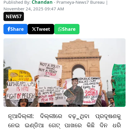
Chandan
Published By:
- Prameya-News7 Bureau |
November 24, 2025 09:47 AM
NEWS7
Share
Tweet
Share
ନୂଆଦିଲ୍ଲୀ: ଦିଲ୍ଲୀରେ ବଢ଼ୁଥିବା ପ୍ରଦୂଷଣକୁ
ନେଇ ଇଣ୍ଡିଆ ଗେଟ୍ ପାଖରେ କିଛି ଦିନ ଧରି