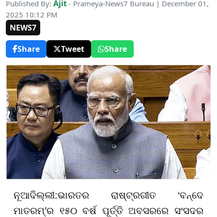
Ajit
Published By:
- Prameya-News7 Bureau | December 01,
2025 10:12 PM
NEWS7
Share
Tweet
Share
ନୂଆଦିଲ୍ଲୀ
:
ଭାରତର ରାଷ୍ଟ୍ରଗୀତ
‘
ବନ୍ଦେ
ମାତରମ୍
’
ର ୧୫୦ ବର୍ଷ ପୂର୍ତ୍ତି ଅବସରରେ ସଂସଦର