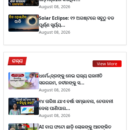
August 08, 2026
Solar Eclipse: ୧୨ ଅଗଷ୍ଟରେ ସବୁଠୁ ବଡ
ପୂର୍ଣ୍ଣ ସୂର୍ଯ୍ୟ...
August 08, 2026
ରାଜ୍ୟ
View More
ଧର୍ମେନ୍ଦ୍ରଙ୍କୁ ନେଇ ରାଜ୍ୟ ରାଜନୀତି
ସରଗରମ, ନବୀନଙ୍କୁ ସ...
August 08, 2026
୧୪ ତାରିଖ ଯାଏ ବର୍ଷା ସମ୍ଭାବନା, ଚେତାବନୀ
ଦେଲା ପାଣିପାଗ...
August 08, 2026
AI ବାଘ ଫଟୋ ଛାଡ଼ି ଲୋକଙ୍କୁ ଆତଙ୍କିତ