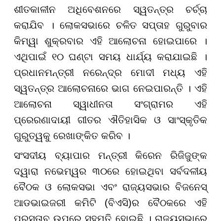
ଶୀତକାଳୀନ ଅଧିବେଶନରେ ସ୍ୱତନ୍ତ୍ର ଚର୍ଚ୍ଚା
କରାଯିବ । ଲୋକସଭାରେ ଚଳିତ ସପ୍ତାହ ଗୁରୁବାର
କିମ୍ୱା ଶୁକ୍ରବାର ଏହି ଆଲୋଚନା ହୋଇପାରେ ।
ଏଥିପାଇଁ ୧୦ ଘଣ୍ଟା ସମୟ ଧାର୍ଯ୍ୟ କରାଯାଇଛି ।
ପ୍ରଧାନମନ୍ତ୍ରୀ ନରେନ୍ଦ୍ର ମୋଦୀ ମଧ୍ୟ ଏହି
ସ୍ୱତନ୍ତ୍ର ଆଲୋଚନାରେ ଭାଗ ନେଇପାରନ୍ତି । ଏହି
ଆଲୋଚନା ସ୍ୱାଧୀନତା ସଂଗ୍ରାମର ଏହି
ପ୍ରେରଣାଦାୟୀ ଗୀତର ଐତିହାସିକ ଓ ସାଂସ୍କୃତିକ
ଗୁରୁତ୍ୱକୁ ରେଖାଙ୍କିତ କରିବ ।
ସଂସଦୀୟ ବ୍ୟାପାର ମନ୍ତ୍ରୀ କିରେନ ରିଜିଜୁଙ୍କ
ଦ୍ୱାରା ନଭେମ୍ୱର ୩୦ରେ ହୋଇଥିବା ସର୍ବଦଳୀୟ
ବୈଠକ ଓ ଲୋକସଭା ଏବଂ ରାଜ୍ୟସଭାର ବିଜନେସ୍
ଆଡଭାଇଜରୀ କମିଟି (ବିଏସି)ର ବୈଠକରେ ଏହି
ପ୍ରସ୍ତାବ ଉପରେ ସହମତି ହୋଇଛି । ରାଜ୍ୟସଭାରେ