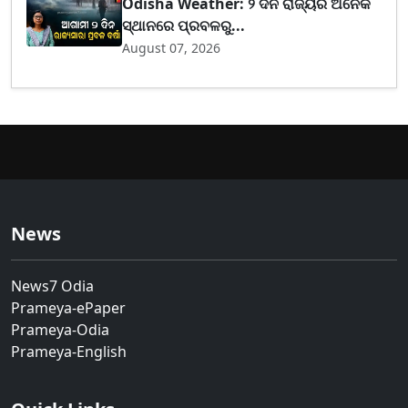
Odisha Weather: ୨ ଦିନ ରାଜ୍ୟର ଅନେକ
ସ୍ଥାନରେ ପ୍ରବଳରୁ...
August 07, 2026
News
News7 Odia
Prameya-ePaper
Prameya-Odia
Prameya-English