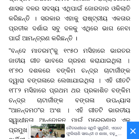
ଶାସକ ଦଳର ସଦସ୍ୟ ଏଥିପାଇଁ ଜୋରଦାର ଓକିଲାତି
କରିଛନ୍ତି । ସରକାର ଏହାକୁ ରାଷ୍ଟ୍ରୀୟ ଏକତାର
ପ୍ରତୀକ ଦର୍ଶାଇ ସବୁ ଦଳକୁ ଏଥିରେ ଭାଗ ନେବା
ପାଇଁ ଆମନ୍ତ୍ରଣ କରିଛନ୍ତି ।
"
ବନ୍ଦେ ମାତରମ୍"କୁ ୧୯୫୦ ମସିହାରେ ଭାରତର
ଜାତୀୟ ଗୀତ ଭାବରେ ଗ୍ରହଣ କରାଯାଇଥିଲା
।
୧୮୭୦ ଦଶକରେ ବଙ୍କିମ ଚନ୍ଦ୍ର ଚାଟାର୍ଜୀଙ୍କ
ଦ୍ୱାରା ବଙ୍ଗଳାରେ ଲେଖାଯାଇଥିଲା
।
ଏହି ଗୀତଟି
୧୮୮୨ ମସିହାରେ ପ୍ରଥମ ଥର ପ୍ରକାଶିତ ବଙ୍କିମ
ଚନ୍ଦ୍ର ଚାଟାର୍ଜୀଙ୍କ ବଙ୍ଗଳା ଉପନ୍ୟାସ
"ଆନନ୍ଦମଠ"ର ଅଂଶ
।
ଏହି ଗୀତଟି ଭାରତୀୟ
ସ୍ୱାଧୀନତା ଆନ୍ଦୋଳନ ପାଇଁ ପ୍ରେରଣାର ଏକ
×
ବୈତରଣୀରେ ସ୍ଥିତି ସୁଧୁରିନି, ଏପଟେ
ପ୍ରମୁଖ ଉତ୍ସ ପାଲଟିଥିଲା
।
ଗୀତ ରଚନାର ୧୫୦ତମ
ଫୁଲିଲାଣି ସାଳନ୍ଦୀ ଓ ଶାଖା, ବଢ଼ୁଛି