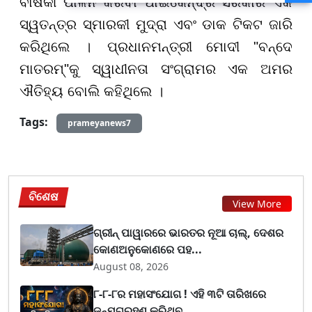
ବାର୍ଷିକୀ ପାଳନ କରିବା ପାଇଁ
କେନ୍ଦ୍ର ସରକାର ଏକ
ବନ୍ୟା ଭୟ
ସ୍ୱତନ୍ତ୍ର ସ୍ମାରକୀ ମୁଦ୍ରା ଏବଂ ଡାକ ଟିକଟ ଜାରି
କରିଥିଲେ
।
ପ୍ରଧାନମନ୍ତ୍ରୀ ମୋଦୀ "ବନ୍ଦେ
ମାତରମ୍"କୁ ସ୍ୱାଧୀନତା ସଂଗ୍ରାମର ଏକ ଅମର
ଐତିହ୍ୟ ବୋଲି କହିଥିଲେ
।
Tags:
prameyanews7
ବିଶେଷ
View More
ଗ୍ରୀନ୍ ପାୱାରରେ ଭାରତର ନୂଆ ଚାଲ୍, ଦେଶର
କୋଣଅନୁକୋଣରେ ପହ...
August 08, 2026
୮-୮-୮ର ମହାସଂଯୋଗ ! ଏହି ୩ଟି ତାରିଖରେ
ଜନ୍ମଗ୍ରହଣ କରିଥିବ...