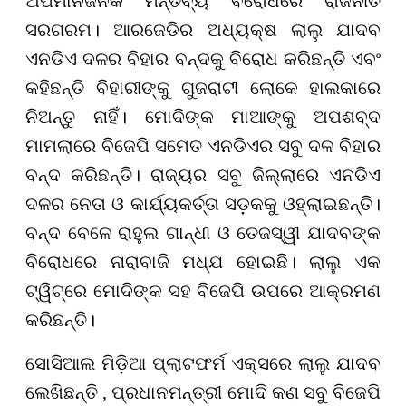
ଅପମାନଜନକ ମନ୍ତବ୍ୟ ବିରୋଧରେ ରାଜନୀତି
ସରଗରମ। ଆରଜେଡିର ଅଧ୍ୟକ୍ଷ ଲାଲୁ ଯାଦବ
ଏନଡିଏ ଦଳର ବିହାର ବନ୍ଦକୁ ବିରୋଧ କରିଛନ୍ତି ଏବଂ
କହିଛନ୍ତି ବିହାରୀଙ୍କୁ ଗୁଜରାଟୀ ଲୋକେ ହାଲକାରେ
ନିଅନ୍ତୁ ନାହିଁ। ମୋଦିଙ୍କ ମାଆଙ୍କୁ ଅପଶବ୍ଦ
ମାମଲାରେ ବିଜେପି ସମେତ ଏନଡିଏର ସବୁ ଦଳ ବିହାର
ବନ୍ଦ କରିଛନ୍ତି। ରାଜ୍ୟର ସବୁ ଜିଲ୍ଲାରେ ଏନଡିଏ
ଦଳର ନେତା ଓ କାର୍ଯ୍ୟକର୍ତ୍ତା ସଡ଼କକୁ ଓହ୍ଲାଇଛନ୍ତି।
ବନ୍ଦ ବେଳେ ରାହୁଲ ଗାନ୍ଧୀ ଓ ତେଜସ୍ୱୀ ଯାଦବଙ୍କ
ବିରୋଧରେ ନାରାବାଜି ମଧ୍ଯ ହୋଇଛି। ଲାଲୁ ଏକ
ଟ୍ୱିଟ୍‌ରେ ମୋଦିଙ୍କ ସହ ବିଜେପି ଉପରେ ଆକ୍ରମଣ
କରିଛନ୍ତି।
ସୋସିଆଲ ମିଡ଼ିଆ ପ୍ଲାଟଫର୍ମ ଏକ୍ସରେ ଲାଲୁ ଯାଦବ
ଲେଖିଛନ୍ତି , ପ୍ରଧାନମନ୍ତ୍ରୀ ମୋଦି କଣ ସବୁ ବିଜେପି