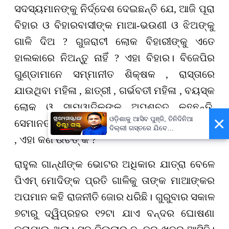
ସଦସ୍ୟମାନଙ୍କୁ ନିର୍ଦ୍ଦେଶ ଦେଇଛନ୍ତି ଯେ, ଆଜି ପୂରା
ବିହାର ଓ ବିହାରବାସୀଙ୍କ ମାଆ-ଭଉଣୀ ଓ ଝିଅଙ୍କୁ
ଗାଳି ଦିଅ ? ଗୁଜରାଟୀ ଲୋକ ବିହାରୀଙ୍କୁ ଏତେ
ହାଲକାରେ ନିଅନ୍ତୁ ନାହିଁ ? ଏହା ବିହାର। ବିଜେପିର
ଗୁଣ୍ଡାମାନେ ସମ୍ମାନୀତ ଶିକ୍ଷକ , ରାସ୍ତାରେ
ଯାଉଥିବା ମହିଳା , ଛାତ୍ରୀ , ଗର୍ଭବତୀ ମହିଳା , ବୟସ୍କ
ଲୋକ ଓ ସାମ୍ୱାଦିକଙ୍କୁ ଅପଶବ୍ଦ କହୁଛନ୍ତି,
×
ଓଡ଼ିଶାକୁ ଆସିବ ପୁଞ୍ଜି, ତିନିଦିନିଆ
ସେମାନଙ୍କ ସହ ମାରପିଟି କରି ଦୁର୍ବ୍ୟବହାର କରୁଛନ୍ତି
ଦିଲ୍ଲୀ ଗସ୍ତରେ ଯିବେ
ମୁଖ୍ୟମନ୍ତ୍ରୀ ମୋହନ ମାଝୀ
, ଏହା କଣ ଉଚିତ୍‌ କି ?
ରାହୁଲ ଗାନ୍ଧୀଙ୍କ ଭୋଟର ଅଧିକାର ଯାତ୍ରା ବେଳେ
ପିଏମ୍‌ ମୋଦିଙ୍କ ପ୍ରତି ଗାଳିକୁ ତାଙ୍କ ମାଆଙ୍କର
ଅପମାନ କହି ରାଜନୀତି ଜୋର ଧରିଛି। ଗୁରୁବାର ସକାଳ
୭ଟାରୁ ଦ୍ୱିପ୍ରହର ୧୨ଟା ଯାଏ ବନ୍ଦର ଘୋଷଣା