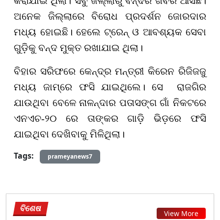
କରାଯାଇ ଥିଲା। ସବୁ ଜିଲ୍ଲାରୁ ବନ୍ଦର ଖବର ଆସିଛି।
ଅନେକ ଜିଲ୍ଲାରେ ବିରୋଧ ପ୍ରଦର୍ଶନ ଜୋରଦାର
ମଧ୍ୟ ହୋଇଛି। ହେଲେ ଟ୍ରେନ୍‌ ଓ ଆବଶ୍ୟକ ସେବା
ଗୁଡ଼ିକୁ ବନ୍ଦ ମୁକ୍ତ ରଖାଯାଇ ଥିଲା।
ବିହାର ସରିଫରେ କେନ୍ଦ୍ର ମନ୍ତ୍ରୀ କିରେନ ରିଜିଜଜୁ
ମଧ୍ୟ ଜାମ୍‌ରେ ଫସି ଯାଇଥିଲେ। ସେ ରାଜଗିର
ଯାଉଥିବା ବେଳେ ନାଳନ୍ଦାର ପତାସଙ୍ଗ ଗାଁ ନିକଟରେ
ଏନଏଚ-୨୦ ରେ ତାଙ୍କର ଗାଡ଼ି ଭିଡ଼ରେ ଫସି
ଯାଇଥିବା ଦେଖିବାକୁ ମିଳିଥିଲା।
Tags:
prameyanews7
ବିଶେଷ
View More