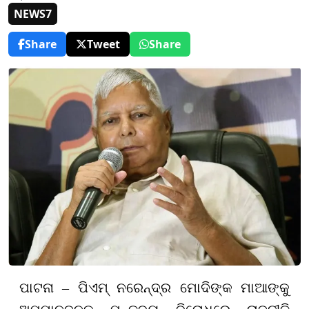
NEWS7
Share
Tweet
Share
ପାଟନା – ପିଏମ୍‌ ନରେନ୍ଦ୍ର ମୋଦିଙ୍କ ମାଆଙ୍କୁ