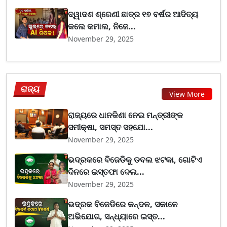
ଦ୍ୱାଦଶ ଶ୍ରେଣୀ ଛାତ୍ର ୧୭ ବର୍ଷର ଆଦିତ୍ୟ
କଲେ କମାଲ, ନିଜେ...
November 29, 2025
ରାଜ୍ୟ
View More
ରାଜ୍ୟରେ ଧାନକିଣା ନେଇ ମନ୍ତ୍ରୀଙ୍କ
ସମୀକ୍ଷା, ସମସ୍ତ ସହଯୋ...
November 29, 2025
ଭଦ୍ରକରେ ବିଜେଡିକୁ ଡବଲ ଝଟକା, ଗୋଟିଏ
ଦିନରେ ଇସ୍ତଫା ଦେଲ...
November 29, 2025
ଭଦ୍ରକ ବିଜେଡିରେ କନ୍ଦଳ, ସକାଳେ
ଅଭିଯୋଗ, ସନ୍ଧ୍ୟାରେ ଇସ୍ତ...