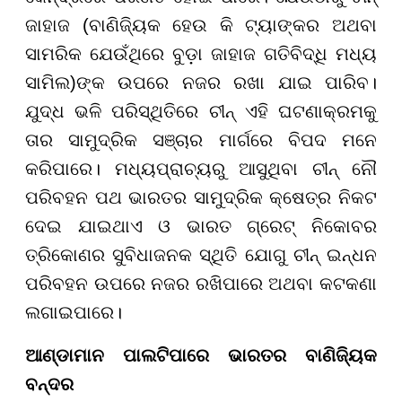
ଜାହାଜ (ବାଣିଜ୍ୟିକ ହେଉ କି ଟ୍ୟାଙ୍କର ଅଥବା
ସାମରିକ ଯେଉଁଥିରେ ବୁଡ଼ା ଜାହାଜ ଗତିବିଦ୍ଧି ମଧ୍ୟ
ସାମିଲ)ଙ୍କ ଉପରେ ନଜର ରଖା ଯାଇ ପାରିବ।
ଯୁଦ୍ଧ ଭଳି ପରିସ୍ଥିତିରେ ଚୀନ୍ ଏହି ଘଟଣାକ୍ରମକୁ
ତାର ସାମୁଦ୍ରିକ ସଞ୍ଚାର ମାର୍ଗରେ ବିପଦ ମନେ
କରିପାରେ। ମଧ୍ୟପ୍ରାଚ୍ୟରୁ ଆସୁଥିବା ଚୀନ୍ ନୌ
ପରିବହନ ପଥ ଭାରତର ସାମୁଦ୍ରିକ କ୍ଷେତ୍ର ନିକଟ
ଦେଇ ଯାଇଥାଏ ଓ ଭାରତ ଗ୍ରେଟ୍ ନିକୋବର
ତ୍ରିକୋଣର ସୁବିଧାଜନକ ସ୍ଥିତି ଯୋଗୁ ଚୀନ୍ ଇନ୍ଧନ
ପରିବହନ ଉପରେ ନଜର ରଖିପାରେ ଅଥବା କଟକଣା
ଲଗାଇପାରେ।
ଆଣ୍ଡାମାନ ପାଲଟିପାରେ ଭାରତର ବାଣିଜ୍ୟିକ
ବନ୍ଦର