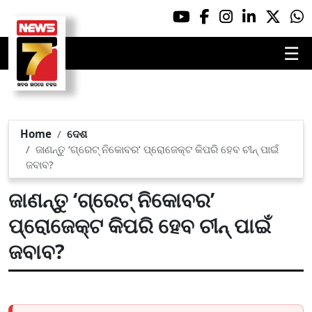
☰
Home
ଦେଶ
ଜାଣନ୍ତୁ ‘ଗ୍ରେଟ୍ ନିକୋବର’ ପ୍ରୋଜେକ୍ଟ କିପରି ହେବ ଚୀନ୍ ପାଇଁ
ଜବାବ?
ଜାଣନ୍ତୁ ‘ଗ୍ରେଟ୍ ନିକୋବର’
ପ୍ରୋଜେକ୍ଟ କିପରି ହେବ ଚୀନ୍ ପାଇଁ
ଜବାବ?