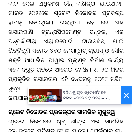
ବାଟ ଦେଇ ଅଧିକାଂଶ ଚୀନ୍ ବାଣିଜ୍ୟ ଯାଇଥାଏ।
ଭାରତ ୨୦୨୧ରେ ଗ୍ରେଟ ନିକୋବର ପ୍ରକଳ୍ପ
ହାତକୁ ନେଇଥିଲା। ଗଲାଥିଆ ବେ ରେ ଏକ
ଗଭୀରପାଣି ଟ୍ରାନ୍ସସିପମେଣ୍ଟ ବନ୍ଦର, ଏକ
ଅନ୍ତର୍ଜାତୀୟ ଏୟାରପୋର୍ଟ, ଟାଉନସିପ୍ ପାଇଁ
ଭିତ୍ତିଭୂମି ସମେତ ୪୫୦ ମେଗାୱାଟ୍ ଗ୍ୟାସ୍ ଓ ସୌର
ଶକ୍ତି ଆଧାରିତ ପାୱାର ପ୍ଲାଣ୍ଟ ନିର୍ମାଣ କାର୍ଯ୍ୟ
ଏବେ ଦ୍ରୁତ ଗତିରେ ଆଗେଇ ଚାଲିଛି। ୧୮-୨୦ ମିଟର
ପ୍ରାକୃତିକ ଗଭୀରତାର ଏହି ବନ୍ଦରକୁ ୨୦୨୮ ମସିହା
ସୁଦ୍ଧା ସଞ୍ଚାଳନ ଆରମ୍ଭ କରିବାକୁ ଯୋଜନା
×
ଓଡ଼ିଶାକୁ ଫୁଡ୍ ପ୍ରୋସେସିଂ ହବ୍
କରାଯାଇଛି।
କରିବା ଦିଗରେ ବଡ଼ ପଦକ୍ଷେପ, ୪୨
ହଜାରରୁ ଅଧିକ ନିଯୁକ୍ତି ସୁଯୋଗ
ଗ୍ରେଟ ନିକୋବର ପ୍ରକଳ୍ପର ସାମରିକ ଗୁରୁତ୍ୱ
ଗ୍ରେଟ ନିକୋବର ଖୁବ୍ ଶୀଘ୍ର ଏକ ସାମରିକ
କେନ୍ଦ୍ରରେ ପରିଣତ ହୋଇ ପାରେ। ଯେଉଁଠାରୁ ଚୀନ୍