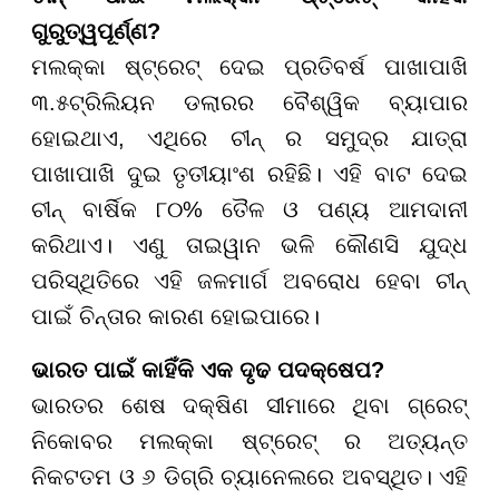
ଗୁରୁତ୍ୱପୂର୍ଣ୍ଣ?
ମଲକ୍କା ଷ୍ଟ୍ରେଟ୍ ଦେଇ ପ୍ରତିବର୍ଷ ପାଖାପାଖି
୩.୫ଟ୍ରିଲିୟନ ଡଲାରର ବୈଶ୍ୱିକ ବ୍ୟାପାର
ହୋଇଥାଏ, ଏଥିରେ ଚୀନ୍ ର ସମୁଦ୍ର ଯାତ୍ରା
ପାଖାପାଖି ଦୁଇ ତୃତୀୟାଂଶ ରହିଛି। ଏହି ବାଟ ଦେଇ
ଚୀନ୍ ବାର୍ଷିକ ୮୦% ତୈଳ ଓ ପଣ୍ୟ ଆମଦାନୀ
କରିଥାଏ। ଏଣୁ ତାଇୱାନ ଭଳି କୌଣସି ଯୁଦ୍ଧ
ପରିସ୍ଥିତିରେ ଏହି ଜଳମାର୍ଗ ଅବରୋଧ ହେବା ଚୀନ୍
ପାଇଁ ଚିନ୍ତାର କାରଣ ହୋଇପାରେ।
ଭାରତ ପାଇଁ କାହିଁକି ଏକ ଦୃଢ ପଦକ୍ଷେପ?
ଭାରତର ଶେଷ ଦକ୍ଷିଣ ସୀମାରେ ଥିବା ଗ୍ରେଟ୍
ନିକୋବର ମଲକ୍କା ଷ୍ଟ୍ରେଟ୍ ର ଅତ୍ୟନ୍ତ
ନିକଟତମ ଓ ୬ ଡିଗ୍ରି ଚ୍ୟାନେଲରେ ଅବସ୍ଥିତ। ଏହି