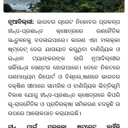
ନୂଆଦିଲ୍ଲୀ:
ଭାରତର ଗ୍ରେଟ ନିକୋବର ପ୍ରକଳ୍ପ
ହୀନ୍ଦ-ପ୍ରଶାନ୍ତ କ୍ଷେତ୍ରରେ ରଣନୈତିକ
ସନ୍ତୁଳନକୁ ବଦଳାଇପାରେ। କାରଣ ଏହା ମଲକ୍କା
ଷ୍ଟ୍ରେଟ୍ ଦେଇ ଯାତାୟାତ କରୁଥିବା ବାଣିଜ୍ୟିକ ଓ
ଇନ୍ଧନ ଟ୍ୟାଙ୍କରଙ୍କ ଲାଗି ନୂଆଦିଲ୍ଲୀର
ସର୍ଭିଲାନ୍ସ ସେଣ୍ଟର ହୋଇପାରେ। ତେବେ ନିକଟରେ
ଗଣମାଧ୍ୟମ ରିପୋର୍ଟ ଓ ବିଶ୍ଲେ,ଷଣରେ ଭାରତର
ଦକ୍ଷିଣ ସୀମାରେ ସାମରିକ ଓ ବାଣିଜ୍ୟିକ ଭିତ୍ତିଭୂମି
ବିକାଶ ଯୋଗୁ ହୀନ୍ଦ-ପ୍ରଶାନ୍ତ କ୍ଷେତ୍ରରେ କିପରି
ଭୂ-ରାଜନୈତିକ ଓ ପ୍ରତିରକ୍ଷା ସମିକରଣ ବଦଳୁଛି ତା
ଉପରେ ଆଲୋକପାତ କରାଯାଇଛି।
ଚୀନ୍ ପାଇଁ ମଲକ୍କା ଷ୍ଟ୍ରେଟ୍ କାହିଁକି