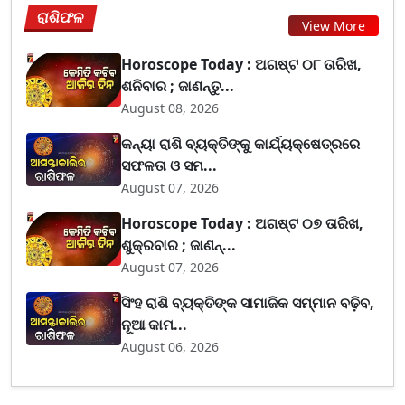
ରାଶିଫଳ
View More
Horoscope Today : ଅଗଷ୍ଟ ୦୮ ତାରିଖ,
ଶନିବାର ; ଜାଣନ୍ତୁ...
August 08, 2026
କନ୍ୟା ରାଶି ବ୍ୟକ୍ତିଙ୍କୁ କାର୍ଯ୍ୟକ୍ଷେତ୍ରରେ
ସଫଳତା ଓ ସମ...
August 07, 2026
Horoscope Today : ଅଗଷ୍ଟ ୦୭ ତାରିଖ,
ଶୁକ୍ରବାର ; ଜାଣନ୍...
August 07, 2026
ସିଂହ ରାଶି ବ୍ୟକ୍ତିଙ୍କ ସାମାଜିକ ସମ୍ମାନ ବଢ଼ିବ,
ନୂଆ କାମ...
August 06, 2026