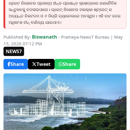
ଗ୍ରେଟ ନିକୋବର ପ୍ରକଳ୍ପ ହୀନ୍ଦ-ପ୍ରଶାନ୍ତ କ୍ଷେତ୍ରରେ ରଣନୈତିକ
ସନ୍ତୁଳନକୁ ବଦଳାଇପାରେ। ଗ୍ରେଟ୍ ନିକୋବର ମଲକ୍କା ଷ୍ଟ୍ରେଟ୍ ର
ଅତ୍ୟନ୍ତ ନିକଟତମ ଓ ୬ ଡିଗ୍ରି ଚ୍ୟାନେଲରେ ଅବସ୍ଥିତ। ଏହି ବାଟ ଦେଇ
ଅଧିକାଂଶ ଚୀନ୍ ବାଣିଜ୍ୟ ଯାଇଥାଏ।
Biswanath
Published By:
- Prameya-News7 Bureau | May
15, 2026 07:12 PM
NEWS7
Share
Tweet
Share