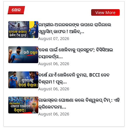
ଖେଳ
View More
ଗମ୍ଭୀର-ଅଗରକରଙ୍କ ଉପରେ ରାଗିଗଲେ
ଓ୍ୱାସିମ୍ ଜାଫର ! ଆକିବ୍...
August 07, 2026
‘ଦେଶ ପାଇଁ ଖେଳିବାକୁ ପ୍ରସ୍ତୁତ’; ବିସିସିଆଇ
ଚୟନକର୍ତ୍ତା...
August 06, 2026
ବର୍ଷେ ଯାଏଁ ଖେଳିବେନି ବୁମରା, BCCI ଦେବ
ବିଶ୍ରାମ ! ପୂର୍...
August 06, 2026
ଗାଭାସ୍କର ଘୋଷଣା କଲେ ବିଶ୍ୱକପ୍ ଟିମ୍ : ଏହି
କ୍ରିକେଟରମା...
August 06, 2026