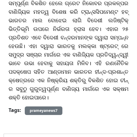
ସମ୍ପୂର୍ଣ୍ଣ ବିକଶିତ ହେଲେ ଗ୍ରେଟ ନିକୋବର ପ୍ରକଳ୍ପର
ବାଣିଜ୍ୟିକ ମହତ୍ୱ ବିଶେଷ କରି ଟ୍ରାନ୍ସସିପମେଣ୍ଟ ହବ୍
ଭାରତର ମାଲ ବୋଝେଇ ଲାଗି ବିଦେଶୀ ଲଜିଷ୍ଟିକ୍
ଭିତ୍ତିଭୂମି ଉପରେ ନିର୍ଭରତା ହ୍ରାସ ହେବ। ଏହାର ୨୫
ପ୍ରତିଶତ ଏବେ ବିଦେଶୀ ବନ୍ଦରମାନଙ୍କ ଦ୍ୱାରା ସମ୍ପନ୍ନ
ହେଉଛି। ଏହା ଦ୍ୱାରା ଭାରତକୁ ମଲକ୍କା ଷ୍ଟ୍ରେଟ୍ ରେ
ସମୁଦ୍ର ସଞ୍ଚାର ମାର୍ଗରେ ଏକ ବାଣିଜ୍ୟିକ ପ୍ରତିଦ୍ୱନ୍ଦ୍ୱୀ
ଭାବେ ଉଭା ହେବାକୁ ସହାୟତା ମିଳିବ। ଏହି ରଣନୈତିକ
ପଦକ୍ଷେପ ସହିତ ଆଣ୍ଡାମାନ ଭାରତର ହୀନ୍ଦ-ପ୍ରଶାନ୍ତ
କ୍ଷେତ୍ରରେ ଏକ ନିଷ୍କ୍ରିୟ ଶକ୍ତିରୁ ବିକଶିତ ହୋଇ ଚୀନ୍
ର ସବୁଠୁ ଗୁରୁତ୍ୱପୂର୍ଣ୍ଣ ବାଣିଜ୍ୟ ମାର୍ଗରେ ଏକ ସକ୍ଷମ
ଶକ୍ତି ହୋଇପାରେ।
Tags:
prameyanews7