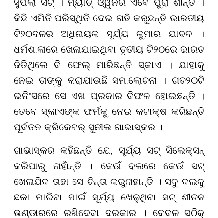
ସୁପଲା ସଟ୍ । ମ୍ୟାଚ୍ ଓ୍ୱିନର ଏବେ ପୁରା ଶାନ୍ତ ।
କିଛି ଏମିତି ପରିସ୍ଥିତି ଦେଇ ଗତି କରୁଛନ୍ତି ଭାରତୀୟ
ଟି
୨୦
ଦଳର ଅଧିନାୟକ ସୂର୍ଯ୍ୟ କୁମାର ଯାଦବ ।
ଧର୍ମଶାଳାରେ ଖେଳାଯାଇଥିବା ତୃତୀୟ ଟି
୨୦
ରେ ଭାରତ
ଜିତିଥିଲେ ବି ଫେଲ୍ ମାରିଛନ୍ତି ସ୍କାଏ । ଯାହାକୁ
ନେଇ ତାଙ୍କୁ କରାଯାଉଛି ସମାଲୋଚନା । ଗତ
୨୦
ଟି
ଇନିଂସରେ ସେ ଏଖ ପ୍ରକାର ବିଫଳ ହୋଇଛନ୍ତି ।
ତେବେ ସ୍କାଏଙ୍କ ଫର୍ମକୁ ନେଇ କଟାକ୍ଷ କରିଛନ୍ତି
ପୂର୍ବତନ କ୍ରିକେଟର୍ ସୁନୀଲ ଗାଭାସ୍କର ।
ଗାଭାସ୍କର କହିଛନ୍ତି ଯେ, ସୂର୍ଯ୍ୟ ସଟ୍ ସିଲେକ୍ସନ୍
କରିପାରୁ ନାହାଁନ୍ତି । କେଉଁ ବଲରେ କେଉଁ ସଟ୍
ଖେଳାଯିବ ତାହା ସେ ଚିନ୍ତା କରୁନାହାନ୍ତି । ସବୁ ବଲକୁ
ଛକା ମାରିବା ପାଇଁ ସୂର୍ଯ୍ୟ ଖେଳୁଥିବା ସଟ୍ ଶୀତଳ
ଭଣ୍ଡାରରେ ରଖିଦେବା ଦରକାର । କେବଳ ସଠିକ୍