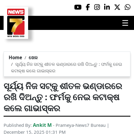
☰
Home
ଖେଳ
ସୂର୍ଯ୍ୟ ନିଜ ସଟ୍‌କୁ ଶୀତଳ ଭଣ୍ଡାରରେ ରଖି ଦିଅନ୍ତୁ : ଫର୍ମକୁ ନେଇ
କଟାକ୍ଷ କଲେ ଗାଭାସ୍କର
ସୂର୍ଯ୍ୟ ନିଜ ସଟ୍‌କୁ ଶୀତଳ ଭଣ୍ଡାରରେ
ରଖି ଦିଅନ୍ତୁ : ଫର୍ମକୁ ନେଇ କଟାକ୍ଷ
କଲେ ଗାଭାସ୍କର
Ankit M
Published By:
- Prameya-News7 Bureau |
December 15, 2025 01:31 PM