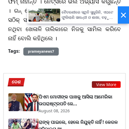
ଫର୍ମ୍ ନାହାଁନ୍ତି । ନେଟ୍ସରେ ଭଲ ଅଭ୍ୟାସ କରୁଛନ୍ତି
। ରନ୍ କେତେବେଳେ ଆସିବ ତାହା କହିହେବ ନାହିଁ ।
×
ବୈତରଣୀରେ ସ୍ଥିତି ସୁଧୁରିନି, ଏପଟେ
ଫୁଲିଲାଣି ସାଳନ୍ଦୀ ଓ ଶାଖା, ବଢ଼ୁଛି
ସଠିକ୍ ସମୟରେ ରନ୍ ମିଳିଥାଏ । ତେଣୁ ସେ ଫର୍ମ୍
ବନ୍ୟା ଭୟ
ନଥିବା ଖେଳାଳି ତାଲିକାରେ ନିଜକୁ ସାମିଲ କରିବେ
ନାହିଁ ବୋଲି କହିଥିଲେ ।
Tags:
prameyanews7
ଦେଶ
View More
ପିଏମ ମୋଦୀଙ୍କ ପାଖକୁ ଆସିଲା ଆମେରିକା
ଉପରାଷ୍ଟ୍ରପତି ଜେ...
August 08, 2026
ରାଙ୍କ୍ ପାଇଲେ, ହେଲେ ନିଯୁକ୍ତି ନାହିଁ ! କେରଳ
ସଚିବାଳୟ ଆ...