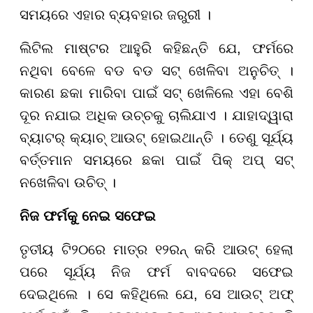
ସମୟରେ ଏହାର ବ୍ୟବହାର ଜରୁରୀ ।
ଲିଟିଲ ମାଷ୍ଟର ଆହୁରି କହିଛନ୍ତି ଯେ, ଫର୍ମରେ
ନଥିବା ବେଳେ ବଡ ବଡ ସଟ୍ ଖେଳିବା ଅନୁଚିତ୍ ।
କାରଣ ଛକା ମାରିବା ପାଇଁ ସଟ୍ ଖେଳିଲେ ଏହା ବେଶି
ଦୂର ନଯାଇ ଅଧିକ ଉଚ୍ଚକୁ ଚାଲିଯାଏ । ଯାହାଦ୍ୱାରା
ବ୍ୟାଟର୍ କ୍ୟାଚ୍ ଆଉଟ୍ ହୋଇଥାନ୍ତି । ତେଣୁ ସୂର୍ଯ୍ୟ
ବର୍ତ୍ତମାନ ସମୟରେ ଛକା ପାଇଁ ପିକ୍ ଅପ୍ ସଟ୍
ନଖେଳିବା ଉଚିତ୍ ।
ନିଜ ଫର୍ମକୁ ନେଇ ସଫେଇ
ତୃତୀୟ ଟି
୨୦
ରେ ମାତ୍ର
୧୨
ରନ୍ କରି ଆଉଟ୍ ହେଲା
ପରେ ସୂର୍ଯ୍ୟ ନିଜ ଫର୍ମ ବାବଦରେ ସଫେଇ
ଦେଇଥିଲେ । ସେ କହିଥିଲେ ଯେ, ସେ ଆଉଟ୍ ଅଫ୍