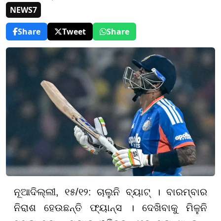
NEWS7
Share
Tweet
Share
ନୂଆଦିଲ୍ଲୀ, ୧୫/୧୨:
ଚାଲୁନି ବ୍ୟାଟ୍ । ବାରମ୍ବାର
ନିରାଶ ହେଉଛନ୍ତି ଫ୍ୟାନ୍ସ । ଦେଖିବାକୁ ମିଳୁନି