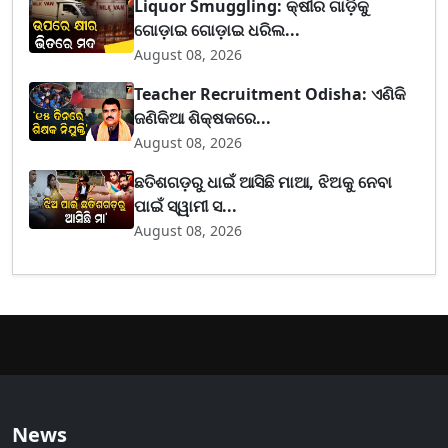
Liquor Smuggling: କ୍ଷୀର ଗାଡ଼ିକୁ
ଗୋଡ଼ାଇ ଗୋଡ଼ାଇ ଧରିଲ...
August 08, 2026
Teacher Recruitment Odisha: ଏଣିକି
ଜଣିକିଆ ଶିକ୍ଷକରେ...
August 08, 2026
ଛତିଶଗଡ଼ରୁ ଧାଇଁ ଆସିଛି ମାଆ, ଝିଅକୁ ନେବା
ପାଇଁ ସ୍ୱାମୀ ସ...
August 08, 2026
News