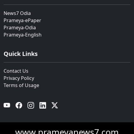
News7 Odia
Prameya-ePaper
Prameya-Odia
Prameya-English
Quick Links
Contact Us
Privacy Policy
Terms of Usage
YouTube
Facebook
Instagram
Linkedin
Twitter
www.prameyanews7.com