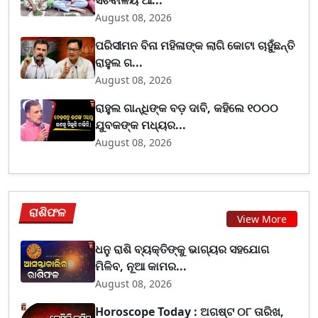
August 08, 2026
ପରିସୀମନ ବିନା ମହିଳାଙ୍କ ଲାଗି କୋଟା ଚାହୁଁଛନ୍ତି
ରାହୁଲ ଗ...
August 08, 2026
ରାହୁଲ ଗାନ୍ଧିଙ୍କ ବଡ଼ ଦାବି, କହିଲେ ୧୦୦୦
ଯୁବକଙ୍କ ମଧ୍ୟର...
August 08, 2026
ରାଶିଫଳ
View More
ଧନୁ ରାଶି ବ୍ୟକ୍ତିଙ୍କୁ ଭାଗ୍ୟର ସହଯୋଗ
ମିଳିବ, ନୂଆ କାମର...
August 08, 2026
Horoscope Today : ଅଗଷ୍ଟ ୦୮ ତାରିଖ,