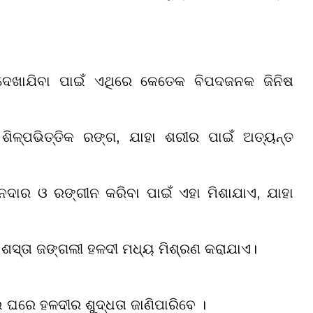
େଖାଯିବା ପାଇଁ ଏଥିରେ କେତେକ ବିପଦଜନକ ଜିନିଷ
ିଳ୍ପଭିତ୍ତିକ ରଙ୍ଗ, ଯାହା ଶରୀର ପାଇଁ ଅତ୍ୟନ୍ତ
ନଦାର ଓ ରଙ୍ଗୀନ କରିବା ପାଇଁ ଏହା ମିଶାଯାଏ, ଯାହା
ଂ ଶସ୍ତା ଜଙ୍ଗଲୀ ହଳଦୀ ମଧ୍ୟ ମିଶ୍ରଣ କରାଯାଏ।
ଘରେ ହଳଦୀର ଶୁଦ୍ଧତା ଜାଣିପାରିବେ ।