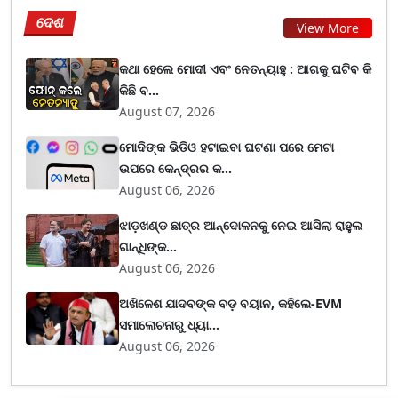
ଦେଶ
View More
କଥା ହେଲେ ମୋଦୀ ଏବଂ ନେତନ୍ୟାହୁ : ଆଗକୁ ଘଟିବ କି
କିଛି ବ...
August 07, 2026
ମୋଦିଙ୍କ ଭିଡିଓ ହଟାଇବା ଘଟଣା ପରେ ମେଟା
ଉପରେ କେନ୍ଦ୍ରର କ...
August 06, 2026
ଝାଡ଼ଖଣ୍ଡ ଛାତ୍ର ଆନ୍ଦୋଳନକୁ ନେଇ ଆସିଲା ରାହୁଲ
ଗାନ୍ଧିଙ୍କ...
August 06, 2026
ଅଖିଳେଶ ଯାଦବଙ୍କ ବଡ଼ ବୟାନ, କହିଲେ-EVM
ସମାଲୋଚନାରୁ ଧ୍ୟା...
August 06, 2026