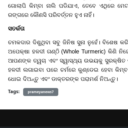
ଗୋଲାପି କିମ୍ବା ନାଲି ପଡିଯାଏ, ତେବେ ଏଥିରେ ମେଟା
ରଙ୍ଗରେ କୌଣସି ପରିବର୍ତ୍ତନ ହୁଏ ନାହିଁ।
ସତର୍କତା
ଚମକଦାର ଦିଶୁଥିବା ସବୁ ଜିନିଷ ସୁନା ନୁହେଁ। ବିଶେଷ କ
ଅପେକ୍ଷା ହଳଦୀ ଗଣ୍ଠି (Whole Turmeric) କିଣି ନିଜ
ଆପଣଙ୍କ ତ୍ୱଚା ଏବଂ ସ୍ୱାସ୍ଥ୍ୟ ଉଭୟକୁ ସୁରକ୍ଷିତ
ହଳଦୀ ଲଗାଇବା ପରେ ଚର୍ମରେ କୁଣ୍ଡେଇ ହେବା କିମ୍ବା 
ଧୋଇ ଦିଅନ୍ତୁ ଏବଂ ଡାକ୍ତରଙ୍କ ପରାମର୍ଶ ନିଅନ୍ତୁ।
Tags:
prameyanews7