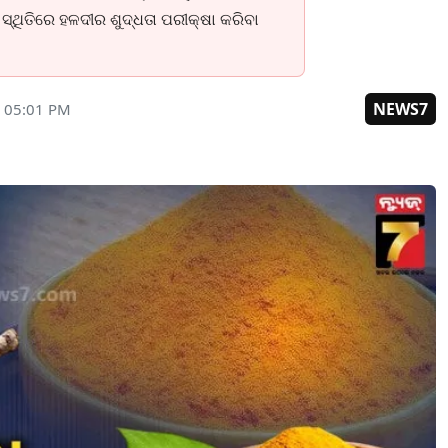
ସ୍ଥିତିରେ ହଳଦୀର ଶୁଦ୍ଧତା ପରୀକ୍ଷା କରିବା
NEWS7
 05:01 PM