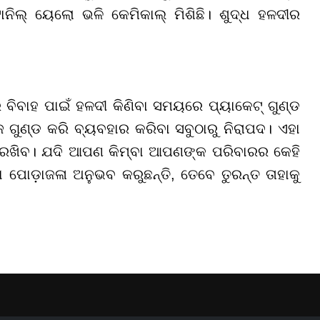
ନିଲ୍ ୟେଲୋ ଭଳି କେମିକାଲ୍ ମିଶିଛି। ଶୁଦ୍ଧ ହଳଦୀର
ରି ବିବାହ ପାଇଁ ହଳଦୀ କିଣିବା ସମୟରେ ପ୍ୟାକେଟ୍ ଗୁଣ୍ଡ
େ ଗୁଣ୍ଡ କରି ବ୍ୟବହାର କରିବା ସବୁଠାରୁ ନିରାପଦ। ଏହା
 ରଖିବ। ଯଦି ଆପଣ କିମ୍ବା ଆପଣଙ୍କ ପରିବାରର କେହି
ପୋଡ଼ାଜଳା ଅନୁଭବ କରୁଛନ୍ତି, ତେବେ ତୁରନ୍ତ ତାହାକୁ