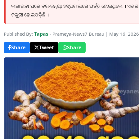
ଲଗାଇବା ପରେ ବର-କନ୍ୟା ହସ୍ପିଟାଲରେ ଭର୍ତ୍ତି ହୋଇଥିଲେ । ଏଭଳି 
ଜରୁରୀ ହୋଇପଡ଼ିଛି ।
Tapas
Published By:
- Prameya-News7 Bureau | May 16, 2026
Share
Tweet
Share