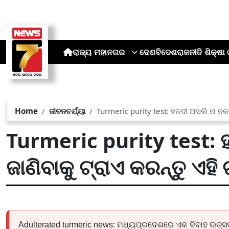
ରାଜ୍ୟ
ମହାନଗର
ଦେଶ
ବିଦେଶ
ରାଜନୀତି
ଶିକ୍ଷା 
Home
ଜୀବନଚର୍ଯ୍ୟା
Turmeric purity test: ହଳଦୀ ଅସଲି ନା ନକଲି 
Turmeric purity test: 
ଜାଣିବାକୁ ଟ୍ରାଏ କରନ୍ତୁ ଏହି ଟ
Adulterated turmeric news: ମଧ୍ୟପ୍ରଦେଶରେ ଏକ ବିବାହ ଉତ୍ସବ 