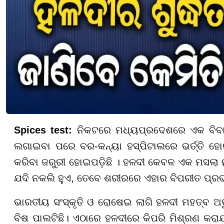
Spices test:
ନିକଟରେ ମଧ୍ୟପ୍ରଦେଶରେ ଏକ ବିବାହ 
ଲଗାଇବା ପରେ ବର-କନ୍ୟା ହସ୍ପିଟାଲରେ ଭର୍ତ୍ତି ହୋ
କରିବା ଜରୁରୀ ହୋଇପଡ଼ିଛି । ହଳଦୀ କେବଳ ଏକ ମସଲା 
ଯଦି ନକଲି ହୁଏ, ତେବେ ଶରୀରରେ ଏହାର ବିପରୀତ ପ୍ରଭ
ଭାରତୀୟ ସଂସ୍କୃତି ଓ ରୋଷେଇ ଲାଗି ହଳଦୀ ମହତ୍ବ ଅତୁ
ବିଷ ପାଲଟିଛି। ଏଠାରେ ହଳଦୀରେ କିପରି ମିଶ୍ରଣ କରା