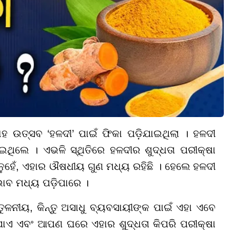
ଉତ୍ସବ ‘ହଳଦୀ’ ପାଇଁ ଫିକା ପଡ଼ିଯାଇଥିଲା । ହଳଦୀ
ଇଥିଲେ । ଏଭଳି ସ୍ଥିତିରେ ହଳଦୀର ଶୁଦ୍ଧତା ପରୀକ୍ଷା
ନୁହେଁ, ଏହାର ଔଷଧୀୟ ଗୁଣ ମଧ୍ୟ ରହିଛି । ହେଲେ ହଳଦୀ
ାବ ମଧ୍ୟ ପଡ଼ିପାରେ ।
ଳନୀୟ, କିନ୍ତୁ ଅସାଧୁ ବ୍ୟବସାୟୀଙ୍କ ପାଇଁ ଏହା ଏବେ
ଯାଏ ଏବଂ ଆପଣ ଘରେ ଏହାର ଶୁଦ୍ଧତା କିପରି ପରୀକ୍ଷା