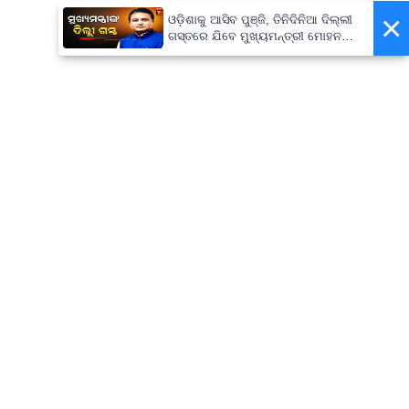
×
ଓଡ଼ିଶାକୁ ଆସିବ ପୁଞ୍ଜି, ତିନିଦିନିଆ ଦିଲ୍ଲୀ
ଗସ୍ତରେ ଯିବେ ମୁଖ୍ୟମନ୍ତ୍ରୀ ମୋହନ
ମାଝୀ