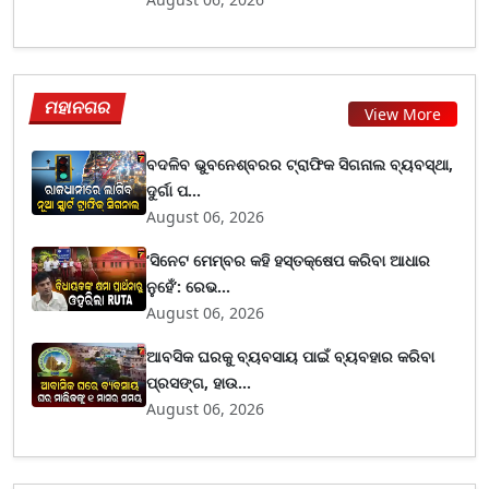
ମହାନଗର
View More
ବଦଳିବ ଭୁବନେଶ୍ବରର ଟ୍ରାଫିକ ସିଗନାଲ ବ୍ୟବସ୍ଥା,
ଦୁର୍ଗା ପ...
August 06, 2026
‘ସିନେଟ ମେମ୍ବର କହି ହସ୍ତକ୍ଷେପ କରିବା ଆଧାର
ନୁହେଁ’: ରେଭ...
August 06, 2026
ଆବସିକ ଘରକୁ ବ୍ୟବସାୟ ପାଇଁ ବ୍ୟବହାର କରିବା
ପ୍ରସଙ୍ଗ, ହାଉ...
August 06, 2026