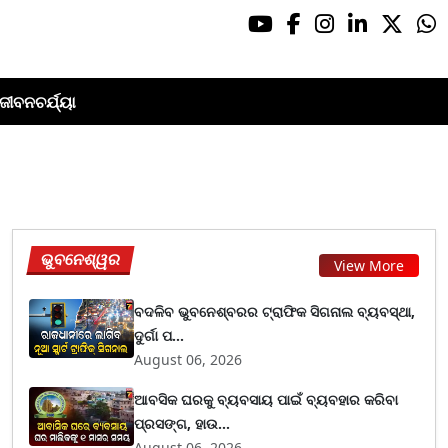
ଜୀବନଚର୍ଯ୍ୟା
ଭୁବନେଶ୍ୱର
View More
ବଦଳିବ ଭୁବନେଶ୍ବରର ଟ୍ରାଫିକ ସିଗନାଲ ବ୍ୟବସ୍ଥା,
ଦୁର୍ଗା ପ...
August 06, 2026
ଆବସିକ ଘରକୁ ବ୍ୟବସାୟ ପାଇଁ ବ୍ୟବହାର କରିବା
ପ୍ରସଙ୍ଗ, ହାଉ...
August 06, 2026