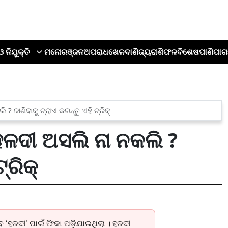
ଓ ନିଯୁକ୍ତି
ମନୋରଞ୍ଜନ
ଅପରାଧ
ଖେଳ
ବାଣିଜ୍ୟ
ରାଶିଫଳ
ବିଶେଷ
ପାଣିପାଗ
? ଜାଣିବାକୁ ଟ୍ରାଏ କରନ୍ତୁ ଏହି ଟ୍ରିକ୍
ହଳଦୀ ଅସଲି ନା ନକଲି ?
୍ରିକ୍
‘ହଳଦୀ’ ପାଇଁ ଫିକା ପଡ଼ିଯାଇଥିଲା । ହଳଦୀ