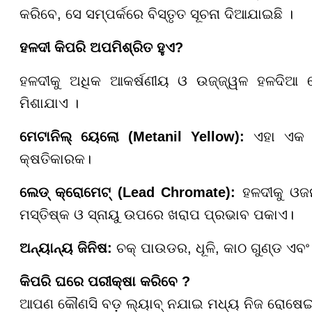
କରିବେ, ସେ ସମ୍ପର୍କରେ ବିସ୍ତୃତ ସୂଚନା ଦିଆଯାଇଛି ।
ହଳଦୀ କିପରି ଅପମିଶ୍ରିତ ହୁଏ?
ହଳଦୀକୁ ଅଧିକ ଆକର୍ଷଣୀୟ ଓ ଉଜ୍ଜ୍ୱଳ ହଳଦିଆ ଦ
ମିଶାଯାଏ ।
ମେଟାନିଲ୍ ୟେଲୋ (Metanil Yellow):
ଏହା ଏକ ଶ
କ୍ଷତିକାରକ।
ଲେଡ୍ କ୍ରୋମେଟ୍ (Lead Chromate):
ହଳଦୀକୁ ଓଜ
ମସ୍ତିଷ୍କ ଓ ସ୍ନାୟୁ ଉପରେ ଖରାପ ପ୍ରଭାବ ପକାଏ।
ଅନ୍ୟାନ୍ୟ ଜିନିଷ:
ଚକ୍ ପାଉଡର, ଧୂଳି, କାଠ ଗୁଣ୍ଡ ଏବ
କିପରି ଘରେ ପରୀକ୍ଷା କରିବେ ?
ଆପଣ କୌଣସି ବଡ଼ ଲ୍ୟାବ୍‌ ନଯାଇ ମଧ୍ୟ ନିଜ ରୋଷେଇ 