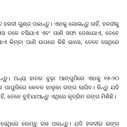
ଳଦୀ ଗୁଣ୍ଡ ପକାନ୍ତୁ। ଏହାକୁ ଗୋଳାନ୍ତୁ ନାହିଁ, ହଳଦୀକୁ
୍ଲାସ ତଳେ ବସିଯାଏ ଏବଂ ପାଣି ସଫା ଦେଖାଯାଏ, ତେବେ
ାଏ କିମ୍ବା ପାଣି ଉପରେ କିଛି ଭାସେ, ତେବେ ସେଥିରେ
ତୁ। ଅନ୍ୟ ହାତର ବୁଢ଼ା ଆଙ୍ଗୁଠିରେ ଏହାକୁ ୧୫-୨୦
 ପାପୁଲିରେ କେବଳ ହାଲୁକା ରଙ୍ଗ ଲାଗିବ। କିନ୍ତୁ ଯଦି
, ତେବେ ବୁଝିଯାଆନ୍ତୁ ଏଥିରେ କୃତ୍ରିମ ରଙ୍ଗ ମିଶିଛି।
 ସେଥିରେ ଲେମ୍ବୁ ରସ ପକାନ୍ତୁ। ଯଦି ହଳଦୀର ରଙ୍ଗ