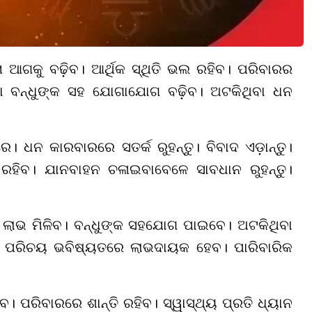
 ଆଗକୁ ବଢ଼ିବ। ଆର୍ଥିକ ସ୍ଥିତି ଭଲ ରହିବ। ପରିବାରର
ା ବନ୍ଧୁଙ୍କ ସହ ଯୋଗାଯୋଗ ବଢ଼ିବ। ଅଟକିଥିବା ଧନ
ରେ। ଧନ କାରବାରରେ ସତର୍କ ରୁହନ୍ତୁ। ବିବାଦ ଏଡ଼ାନ୍ତୁ।
 ରହିବ। ଯାନବାହନ ଚଳାଇବାବେଳେ ସାବଧାନ ରୁହନ୍ତୁ।
େ ଲାଭ ମିଳିବ। ବନ୍ଧୁଙ୍କ ସହଯୋଗ ପାଇବେ। ଅଟକିଥିବା
ନୂଆ ପରିଚୟ ଭବିଷ୍ୟତରେ ଲାଭଦାୟକ ହେବ। ପାରିବାରିକ
। ପରିବାରରେ ଶାନ୍ତି ରହିବ। ସ୍ୱାସ୍ଥ୍ୟ ପ୍ରତି ଧ୍ୟାନ