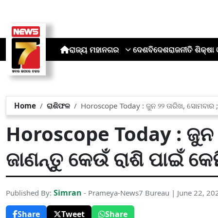
ରାଜ୍ୟ
ମହାନଗର
ଦେଶ
ବିଦେଶ
ରାଜନୀତି
ଶିକ୍ଷା 
Home
ରାଶିଫଳ
Horoscope Today : ଜୁନ ୨୨ ତାରିଖ, ସୋମବାର ; 
Horoscope Today : ଜୁନ ୨
ଜାଣନ୍ତୁ କେଉଁ ରାଶି ପାଇଁ କେ
Simran
Published By:
- Prameya-News7 Bureau | June 22, 20
Share
Tweet
Share