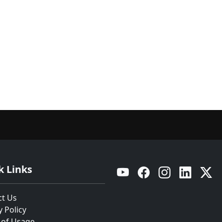
k Links
YouTube
Facebook
Instagram
Linkedin
Twitt
ct Us
y Policy
 of Usage