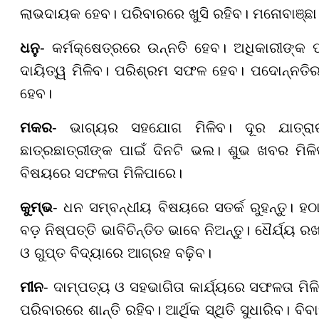
ଲାଭଦାୟକ ହେବ। ପରିବାରରେ ଖୁସି ରହିବ। ମନୋବାଞ୍ଛ
ଧନୁ
- କର୍ମକ୍ଷେତ୍ରରେ ଉନ୍ନତି ହେବ। ଅଧିକାରୀଙ୍କ ପ
ଦାୟିତ୍ୱ ମିଳିବ। ପରିଶ୍ରମ ସଫଳ ହେବ। ପଦୋନ୍ନତିର 
ହେବ।
ମକର
- ଭାଗ୍ୟର ସହଯୋଗ ମିଳିବ। ଦୂର ଯାତ୍ରାର 
ଛାତ୍ରଛାତ୍ରୀଙ୍କ ପାଇଁ ଦିନଟି ଭଲ। ଶୁଭ ଖବର ମ
ବିଷୟରେ ସଫଳତା ମିଳିପାରେ।
କୁମ୍ଭ
- ଧନ ସମ୍ବନ୍ଧୀୟ ବିଷୟରେ ସତର୍କ ରୁହନ୍ତୁ। ହଠାତ
ବଡ଼ ନିଷ୍ପତ୍ତି ଭାବିଚିନ୍ତିତ ଭାବେ ନିଅନ୍ତୁ। ଧୈର୍ଯ୍ୟ
ଓ ଗୁପ୍ତ ବିଦ୍ୟାରେ ଆଗ୍ରହ ବଢ଼ିବ।
ମୀନ
- ଦାମ୍ପତ୍ୟ ଓ ସହଭାଗିତା କାର୍ଯ୍ୟରେ ସଫଳତା ମି
ପରିବାରରେ ଶାନ୍ତି ରହିବ। ଆର୍ଥିକ ସ୍ଥିତି ସୁଧାରିବ