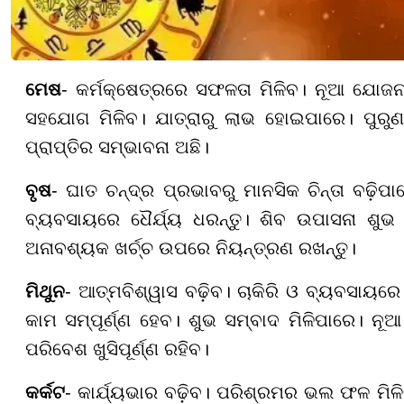
ମେଷ
- କର୍ମକ୍ଷେତ୍ରରେ ସଫଳତା ମିଳିବ। ନୂଆ ଯୋଜନା
ସହଯୋଗ ମିଳିବ। ଯାତ୍ରାରୁ ଲାଭ ହୋଇପାରେ। ପୁରୁଣ
ପ୍ରାପ୍ତିର ସମ୍ଭାବନା ଅଛି।
ବୃଷ
- ଘାତ ଚନ୍ଦ୍ର ପ୍ରଭାବରୁ ମାନସିକ ଚିନ୍ତା ବଢ଼ିପା
ବ୍ୟବସାୟରେ ଧୈର୍ଯ୍ୟ ଧରନ୍ତୁ। ଶିବ ଉପାସନା ଶୁଭ
ଅନାବଶ୍ୟକ ଖର୍ଚ୍ଚ ଉପରେ ନିୟନ୍ତ୍ରଣ ରଖନ୍ତୁ।
ମିଥୁନ
- ଆତ୍ମବିଶ୍ୱାସ ବଢ଼ିବ। ଚାକିରି ଓ ବ୍ୟବସାୟର
କାମ ସମ୍ପୂର୍ଣ୍ଣ ହେବ। ଶୁଭ ସମ୍ବାଦ ମିଳିପାରେ। 
ପରିବେଶ ଖୁସିପୂର୍ଣ୍ଣ ରହିବ।
କର୍କଟ
- କାର୍ଯ୍ୟଭାର ବଢ଼ିବ। ପରିଶ୍ରମର ଭଲ ଫଳ ମିଳିବ