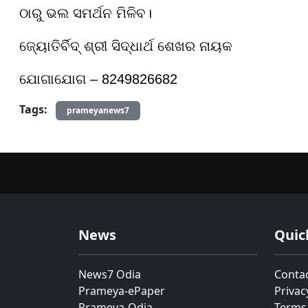
ଠାରୁ ଭଲ ସମର୍ଥନ ମିଳିବ।
ଜ୍ୟୋତିର୍ବିଦ୍ ଶ୍ରୀ ସିଦ୍ଧାର୍ଥ ଶେଖର ନାୟକ
ଯୋଗାଯୋଗ – 8249826682
Tags:
prameyanews7
News
Quic
News7 Odia
Conta
Prameya-ePaper
Privac
Prameya-Odia
Terms