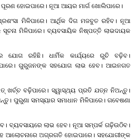
ା ପୂରଣ ହୋଇପାରେ। ନୂଆ ଆୟର ମାର୍ଗ ଖୋଲିପାରେ।
୍ରଶଂସା ମିଳିପାରେ। ଆର୍ଥିକ ଦିଗ ମଜବୁତ ରହିବ। ନୂଆ
ସୂଚନା ମିଳିପାରେ। ବ୍ୟବସାୟିକ ନିଷ୍ପତ୍ତି ଲାଭଦାୟକ
ଯୋଗ ରହିଛି। ଧାର୍ମିକ କାର୍ଯ୍ୟରେ ରୁଚି ବଢ଼ିବ।
ିଳିପାରେ। ଗୁରୁଜନଙ୍କ ସହଯୋଗ ଲାଭ ହେବ। ଆଇନଗତ
୍ ଖର୍ଚ୍ଚ ବଢ଼ିପାରେ। ସ୍ୱାସ୍ଥ୍ୟ ପ୍ରତି ଯତ୍ନ ନିଅନ୍ତୁ।
 ରଖନ୍ତୁ। ପୁରୁଣା ସମସ୍ୟାର ସମାଧାନ ମିଳିପାରେ। ଗବେଷଣା
ଳିବ। ବ୍ୟବସାୟରେ ଲାଭ ହେବ। ନୂଆ ସମ୍ପର୍କ ଗଢ଼ିଉଠିବ।
। ବିବାହ ଆଲୋଚନାରେ ଅଗ୍ରଗତି ହୋଇପାରେ। ସହଯୋଗୀଙ୍କ