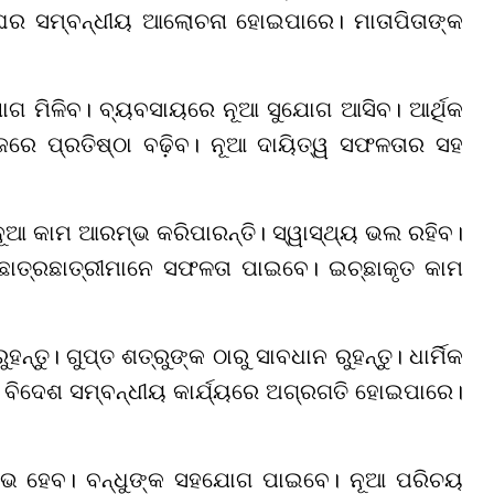
 ଘର ସମ୍ବନ୍ଧୀୟ ଆଲୋଚନା ହୋଇପାରେ। ମାତାପିତାଙ୍କ
ୋଗ ମିଳିବ। ବ୍ୟବସାୟରେ ନୂଆ ସୁଯୋଗ ଆସିବ। ଆର୍ଥିକ
ରେ ପ୍ରତିଷ୍ଠା ବଢ଼ିବ। ନୂଆ ଦାୟିତ୍ୱ ସଫଳତାର ସହ
। ନୂଆ କାମ ଆରମ୍ଭ କରିପାରନ୍ତି। ସ୍ୱାସ୍ଥ୍ୟ ଭଲ ରହିବ।
ାତ୍ରଛାତ୍ରୀମାନେ ସଫଳତା ପାଇବେ। ଇଚ୍ଛାକୃତ କାମ
ହନ୍ତୁ। ଗୁପ୍ତ ଶତ୍ରୁଙ୍କ ଠାରୁ ସାବଧାନ ରୁହନ୍ତୁ। ଧାର୍ମିକ
। ବିଦେଶ ସମ୍ବନ୍ଧୀୟ କାର୍ଯ୍ୟରେ ଅଗ୍ରଗତି ହୋଇପାରେ।
ଲାଭ ହେବ। ବନ୍ଧୁଙ୍କ ସହଯୋଗ ପାଇବେ। ନୂଆ ପରିଚୟ