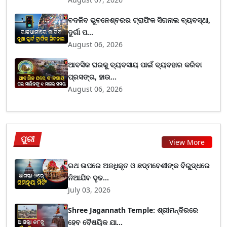
ବଦଳିବ ଭୁବନେଶ୍ବରର ଟ୍ରାଫିକ ସିଗନାଲ ବ୍ୟବସ୍ଥା,
ଦୁର୍ଗା ପ...
August 06, 2026
ଆବସିକ ଘରକୁ ବ୍ୟବସାୟ ପାଇଁ ବ୍ୟବହାର କରିବା
ପ୍ରସଙ୍ଗ, ହାଉ...
August 06, 2026
ପୁରୀ
View More
ରଥ ଉପରେ ଅନଧିକୃତ ଓ ଛଦ୍ମବେଶୀଙ୍କ ବିରୁଦ୍ଧରେ
ନିଆଯିବ ଦୃଢ...
July 03, 2026
Shree Jagannath Temple: ଶ୍ରୀମନ୍ଦିରରେ
ହେବ ବୈଷୟିକ ଯା...