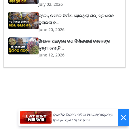
July 02, 2026
ଡ୍ରେନ୍ ଉପରେ ନିର୍ମାଣ ହୋଇଥିଲା ଘର, ପ୍ରଶାସନ
ବୁଲାଇଲା ବ...
June 20, 2026
ହିମାଚଳ ପଇଡ଼ରେ ରଥ ନିର୍ମାଣକାରୀ ସେବକଙ୍କ
ତୃଷ୍ଣା ମେଣ୍ଟି...
June 12, 2026
×
କ୍ଵାର୍ଟର ଭିତରେ ମହିଳା ଆଟେଣ୍ଡାଣ୍ଟଙ୍କ
ଝୁଲନ୍ତା ମୃତଦେହ ଉଦ୍ଧାର