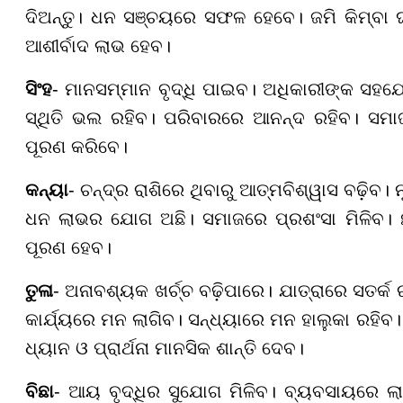
ଦିଅନ୍ତୁ। ଧନ ସଞ୍ଚୟରେ ସଫଳ ହେବେ। ଜମି କିମ୍ବା
ଆଶୀର୍ବାଦ ଲାଭ ହେବ।
ସିଂହ
- ମାନସମ୍ମାନ ବୃଦ୍ଧି ପାଇବ। ଅଧିକାରୀଙ୍କ ସହଯ
ସ୍ଥିତି ଭଲ ରହିବ। ପରିବାରରେ ଆନନ୍ଦ ରହିବ। ସମାଜ
ପୂରଣ କରିବେ।
କନ୍ୟା
- ଚନ୍ଦ୍ର ରାଶିରେ ଥିବାରୁ ଆତ୍ମବିଶ୍ୱାସ ବଢ଼ିବ
ଧନ ଲାଭର ଯୋଗ ଅଛି। ସମାଜରେ ପ୍ରଶଂସା ମିଳିବ। ଛ
ପୂରଣ ହେବ।
ତୁଳା
- ଅନାବଶ୍ୟକ ଖର୍ଚ୍ଚ ବଢ଼ିପାରେ। ଯାତ୍ରାରେ ସତର୍କ ରୁ
କାର୍ଯ୍ୟରେ ମନ ଲାଗିବ। ସନ୍ଧ୍ୟାରେ ମନ ହାଲୁକା ରହିବ
ଧ୍ୟାନ ଓ ପ୍ରାର୍ଥନା ମାନସିକ ଶାନ୍ତି ଦେବ।
ବିଛା
- ଆୟ ବୃଦ୍ଧିର ସୁଯୋଗ ମିଳିବ। ବ୍ୟବସାୟରେ 