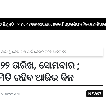
ଓ ନିଯୁକ୍ତି
ମନୋରଞ୍ଜନ
ଅପରାଧ
ଖେଳ
ବାଣିଜ୍ୟ
ରାଶିଫଳ
ବିଶେଷ
ପାଣିପାଗ
ଜାଣନ୍ତୁ କେଉଁ ରାଶି ପାଇଁ କେମିତି ରହିବ ଆଜିର ଦିନ
୨ ତାରିଖ, ସୋମବାର ;
ମିତି ରହିବ ଆଜିର ଦିନ
NEWS7
26 06:55 AM