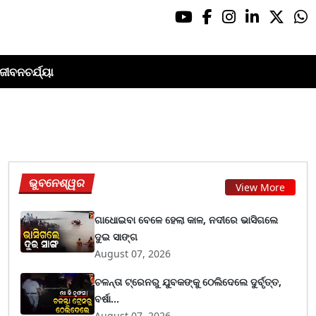
ଜୀବନଚର୍ଯ୍ୟା
ଭୁବନେଶ୍ୱର
View More
ଗାଧୋଇବା ବେଳେ ହେଲା କାଳ, ନଦୀରେ ଭାସିଗଲେ
ଦୁଇ ସାଙ୍ଗ
August 07, 2026
ଚଳନ୍ତା ଟ୍ରେନରୁ ଯୁବକଙ୍କୁ ଠେଲିଦେଲେ ଦୁର୍ବୃତ୍ତ,
ବର୍ଷା...
August 07, 2026