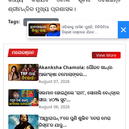
ଶ୍ରୀମନ୍ଦିର ମୁଖ୍ୟ ପ୍ରଶାସକ।
Tags:
prameyanews7
×
ଓଡ଼ିଶାକୁ ଆସିବ ପୁଞ୍ଜି, ତିନିଦିନିଆ
ଦିଲ୍ଲୀ ଗସ୍ତରେ ଯିବେ
ମୁଖ୍ୟମନ୍ତ୍ରୀ ମୋହନ ମାଝୀ
ମନୋରଞ୍ଜନ
View More
Akanksha Chamola: ଗୌରବ ଖାନ୍ନା-
ଆକାଂକ୍ଷା ଚମୋଲାଙ୍କର...
August 07, 2026
ସଲମାନ ହୋଇଥିଲେ 'ରାମ', ସୋନାଲି ବେନ୍ଦ୍ରେ
ସୀତା: ୪୦% ସୁଟ...
August 06, 2026
'ଆୱାରାପନ୍ ୨'ରେ ପୁଣି ଶୁଭିବ 'ତେରା ମେରା
ରିସ୍ତା'ର ଯାଦୁ...