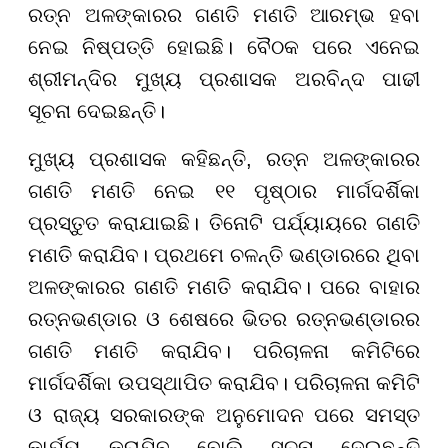
ରତ୍ନ ଅଳଙ୍କାରର ଗଣତି ମଣତି ଆରମ୍ଭ ହବା
ନେଇ ନିଷ୍ପତ୍ତି ହୋଇଛି। ବୈଠକ ପରେ ଏନେଇ
ଶ୍ରୀମନ୍ଦିର ମୁଖ୍ୟ ପ୍ରଶାସକ ଅରବିନ୍ଦ ପାଢୀ
ସୂଚନା ଦେଇଛନ୍ତି।
ମୁଖ୍ୟ ପ୍ରଶାସକ କହିଛନ୍ତି, ରତ୍ନ ଅଳଙ୍କାରର
ଗଣତି ମଣତି ନେଇ ୧୧ ପୃଷ୍ଠାର ମାର୍ଗଦର୍ଶିକା
ପ୍ରସ୍ତୁତ କରାଯାଇଛି। ତିନୋଟି ପର୍ଯ୍ୟାୟରେ ଗଣତି
ମଣତି କରାଯିବ। ପ୍ରଥମେ ଚଳନ୍ତି ଭଣ୍ଡାରରେ ଥିବା
ଅଳଙ୍କାରର ଗଣତି ମଣତି କରାଯିବ। ପରେ ବାହାର
ରତ୍ନଭଣ୍ଡାର ଓ ଶେଷରେ ଭିତର ରତ୍ନଭଣ୍ଡାରର
ଗଣତି ମଣତି କରାଯିବ। ପରିଚାଳନା କମିଟିରେ
ମାର୍ଗଦର୍ଶିକା ଉପସ୍ଥାପିତ କରାଯିବ। ପରିଚାଳନା କମିଟି
ଓ ରାଜ୍ୟ ସରକାରଙ୍କ ଅନୁମୋଦନ ପରେ ସମସ୍ତ
କାର୍ଯ୍ୟ କରାଯିବ ବୋଲି ସୂଚନା ଦେଇଛନ୍ତି