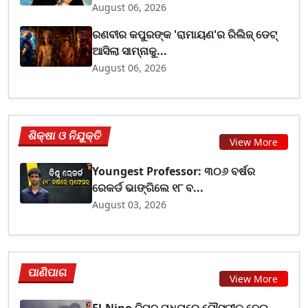
August 06, 2026
ରଣବୀର କପୁରଙ୍କ 'ରାମାୟଣ'ର ରିଲିଜ୍ ଡେଟ୍
ଆସିଲା ସାମ୍ନାକୁ...
August 06, 2026
ଶିକ୍ଷା ଓ ନିଯୁକ୍ତି
View More
Youngest Professor: ୩୦୬ ବର୍ଷର
ରେକର୍ଡ ଭାଙ୍ଗିଲେ ୧୮ ବ...
August 03, 2026
ପାଣିପାଗ
View More
El-Nino ବିପଦ ମଧ୍ୟରେ ମୌସୁମୀକୁ ନେଇ