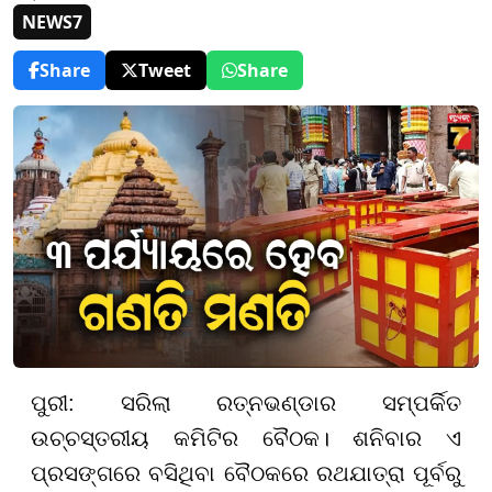
NEWS7
Share
Tweet
Share
ପୁରୀ: ସରିଲା ରତ୍ନଭଣ୍ଡାର ସମ୍ପର୍କିତ
ଉଚ୍ଚସ୍ତରୀୟ କମିଟିର ବୈଠକ। ଶନିବାର ଏ
ପ୍ରସଙ୍ଗରେ ବସିଥିବା ବୈଠକରେ ରଥଯାତ୍ରା ପୂର୍ବରୁ