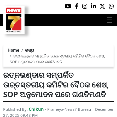
☰
Home
ରାଜ୍ୟ
ରତ୍ନଭଣ୍ଡାର ସମ୍ପର୍କିତ ଉଚ୍ଚସ୍ତରୀୟ କମିଟିର ବୈଠକ ଶେଷ,
SOP ଅନୁମୋଦନ ପରେ ଗଣତିମଣତି
ରତ୍ନଭଣ୍ଡାର ସମ୍ପର୍କିତ
ଉଚ୍ଚସ୍ତରୀୟ କମିଟିର ବୈଠକ ଶେଷ,
SOP ଅନୁମୋଦନ ପରେ ଗଣତିମଣତି
Chikun
Published By:
- Prameya-News7 Bureau | December
27, 2025 09:48 PM