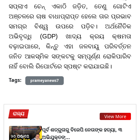
ସପ୍ଲାଏ ଚେନ୍ ଏକାଠି ଜଡ଼ିତ, ତେଣୁ ଗୋଟିଏ
ଅଞ୍ଚଳରେ ଚାଷ ବାଧାପ୍ରାପ୍ତ ହେଲେ ତାର ପ୍ରଭାବ
ସମଗ୍ର ବିଶ୍ୱ ଉପରେ ପଡ଼ିବ। ଅର୍ଥନୈତିକ
ଅଭିବୃଦ୍ଧି (GDP) ଖାଦ୍ୟ କ୍ରୟ କ୍ଷମତା
ବଢ଼ାଇପାରେ, କିନ୍ତୁ ଏହା ଜଳବାୟୁ ପରିବର୍ତ୍ତନ
ଜନିତ ଆକସ୍ମିକ ସଙ୍କଟକୁ ସମ୍ପୂର୍ଣ୍ଣ ରୋକିପାରିବ
ନାହିଁ ବୋଲି ରିପୋର୍ଟରେ ସ୍ପଷ୍ଟ କରାଯାଇଛି।
Tags:
prameyanews7
ରାଜ୍ୟ
View More
ପୂର୍ବ ଶତ୍ରୁତାରୁ ବିଜେପି ନେତାଙ୍କ ହତ୍ୟା, ୩
ଅଭିଯୁକ୍ତଙ୍...