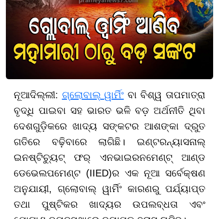
ନୂଆଦିଲ୍ଲୀ:
ଗ୍ଲୋବାଲ୍ ୱାର୍ମିଂ
ବା ବିଶ୍ୱ ତାପମାତ୍ରା
ବୃଦ୍ଧି ପାଇବା ସହ ଭାରତ ଭଳି ବଡ଼ ଅର୍ଥନୀତି ଥିବା
ଦେଶଗୁଡ଼ିକରେ ଖାଦ୍ୟ ସଙ୍କଟର ଆଶଙ୍କା ଦ୍ରୁତ
ଗତିରେ ବଢ଼ିବାରେ ଲାଗିଛି। ଇଣ୍ଟରନ୍ୟାସନାଲ୍
ଇନଷ୍ଟିଚ୍ୟୁଟ୍ ଫର୍ ଏନଭାଇରନମେଣ୍ଟ୍ ଆଣ୍ଡ
ଡେଭେଲପମେଣ୍ଟ (IIED)ର ଏକ ନୂଆ ସର୍ବେକ୍ଷଣ
ଅନୁଯାୟୀ, ଗ୍ଲୋବାଲ୍ ୱାର୍ମିଂ କାରଣରୁ ପର୍ଯ୍ୟାପ୍ତ
ତଥା ପୁଷ୍ଟିକର ଖାଦ୍ୟର ଉପଲବ୍ଧତା ଏବଂ