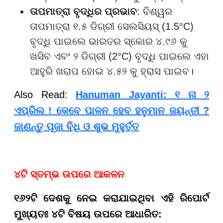
ତାପମାତ୍ରା ବୃଦ୍ଧିର ପ୍ରଭାବ
: ବିଶ୍ୱର
ତାପମାତ୍ରା ୧.୫ ଡିଗ୍ରୀ ସେଲସିୟସ୍ (1.5°C)
ବୃଦ୍ଧି ପାଇଲେ ଭାରତର ସ୍କୋର ୪.୯୬ କୁ
ଖସିବ ଏବଂ ୨ ଡିଗ୍ରୀ (2°C) ବୃଦ୍ଧି ପାଇଲେ ଏହା
ଆହୁରି ଖରାପ ହୋଇ ୪.୫୨ କୁ ହ୍ରାସ ପାଇବ।
Also Read:
Hanuman Jayanti: ୧ ନା ୨
ଏପ୍ରିଲ ! କେବେ ପାଳନ ହେବ ହନୁମାନ ଜୟନ୍ତୀ ?
ଜାଣନ୍ତୁ ପୂଜା ବିଧି ଓ ଶୁଭ ମୁହୁର୍ତ୍ତ
୪ଟି ସ୍ତମ୍ଭ ଉପରେ ଆକଳନ
୧୬୨ଟି ଦେଶକୁ ନେଇ କରାଯାଇଥିବା ଏହି ରିପୋର୍ଟ
ମୁଖ୍ୟତଃ ୪ଟି ବିଷୟ ଉପରେ ଆଧାରିତ: