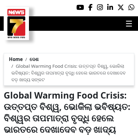
☰
Home
ଦେଶ
Global Warming Food Crisis: ଉତ୍ତପ୍ତ ବିଶ୍ୱ, ଭୋକିଲା
ଭବିଷ୍ୟତ: ବିଶ୍ୱର ତାପମାତ୍ରା ବୃଦ୍ଧି ହେଲେ ଭାରତରେ ଦେଖାଦେବ
ବଡ଼ ଖାଦ୍ୟ ସଙ୍କଟ
Global Warming Food Crisis:
ଉତ୍ତପ୍ତ ବିଶ୍ୱ, ଭୋକିଲା ଭବିଷ୍ୟତ:
ବିଶ୍ୱର ତାପମାତ୍ରା ବୃଦ୍ଧି ହେଲେ
ଭାରତରେ ଦେଖାଦେବ ବଡ଼ ଖାଦ୍ୟ