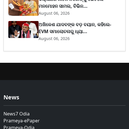
ମନମୋହନ ସାମଲ, ବିଭିନ...
August 06, 2026
ଅଖିଳେଶ ଯାଦବଙ୍କ ବଡ଼ ବୟାନ, କହିଲେ-
EVM ସମାଲୋଚନାରୁ ଧ୍ୟା...
August 06, 2026
News
News7 Odia
Prameya-ePaper
Prameya-Odia