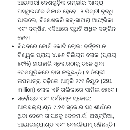
ଆୟକାରୀ ଦେଶଗୁଡ଼ିକ ଗମ୍ଭୀର 'ଖାଦ୍ୟ
ଅସ୍ଥିରତା'ର ଶିକାର ହେବେ। ୨ ଡିଗ୍ରୀ ବୃଦ୍ଧି
ପାଇଲେ, ବିଶେଷକରି ସବ୍-ସାହାରା ଆଫ୍ରିକା
ଏବଂ ଦକ୍ଷିଣ ଏସିଆରେ ସ୍ଥିତି ଅଧିକ ସଙ୍ଗିନ
ହେବ।
ବିପଦରେ କୋଟି କୋଟି ଲୋକ: ବର୍ତ୍ତମାନ
ବିଶ୍ୱର ପ୍ରାୟ ୪.୫୬ ବିଲିୟନ ଲୋକ (ପ୍ରାୟ
୫୯%) ହାରାହାରି ସ୍କୋରଠାରୁ ତଳେ ଥିବା
ଦେଶଗୁଡ଼ିକରେ ବାସ କରୁଛନ୍ତି। ୨ ଡିଗ୍ରୀ
ତାପମାତ୍ରା ବଢ଼ିଲେ ଆହୁରି ୨୯୧ ନିୟୁତ (291
million) ଲୋକ ଏହି ତାଲିକାରେ ସାମିଲ ହେବେ।
ସର୍ବୋଚ୍ଚ ଏବଂ ସର୍ବନିମ୍ନ ସ୍କୋର:
ଆଇସଲ୍ୟାଣ୍ଡ ୯.୨୬ ସ୍କୋର ସହ ଶୀର୍ଷରେ
ଥିବା ବେଳେ ତା'ପଛକୁ ଡେନମାର୍କ, ଅଷ୍ଟ୍ରିଆ,
ଆୟାରଲ୍ୟାଣ୍ଡ ଏବଂ ବେଲଜିୟମ୍ ରହିଛନ୍ତି।