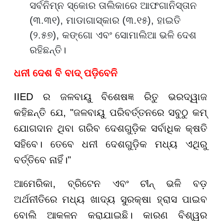
ସର୍ବନିମ୍ନ ସ୍କୋର ତାଲିକାରେ ଆଫଗାନିସ୍ତାନ
(୩.୩୧), ମାଡାଗାସ୍କାର (୩.୧୫), ହାଇତି
(୨.୫୭), କଙ୍ଗୋ ଏବଂ ସୋମାଲିଆ ଭଳି ଦେଶ
ରହିଛନ୍ତି।
ଧନୀ ଦେଶ ବି ବାଦ୍ ପଡ଼ିବେନି
IIED ର ଜଳବାୟୁ ବିଶେଷଜ୍ଞ ରିତୁ ଭରଦ୍ୱାଜ
କହିଛନ୍ତି ଯେ, "ଜଳବାୟୁ ପରିବର୍ତ୍ତନରେ ସବୁଠୁ କମ୍
ଯୋଗଦାନ ଥିବା ଗରିବ ଦେଶଗୁଡ଼ିକ ସର୍ବାଧିକ କ୍ଷତି
ସହିବେ। ତେବେ ଧନୀ ଦେଶଗୁଡ଼ିକ ମଧ୍ୟ ଏଥିରୁ
ବର୍ତ୍ତିବେ ନାହିଁ।"
ଆମେରିକା, ବ୍ରିଟେନ ଏବଂ ଚୀନ୍ ଭଳି ବଡ଼
ଅର୍ଥନୀତିରେ ମଧ୍ୟ ଖାଦ୍ୟ ସୁରକ୍ଷା ହ୍ରାସ ପାଇବ
ବୋଲି ଆକଳନ କରାଯାଇଛି। କାରଣ ବିଶ୍ୱର