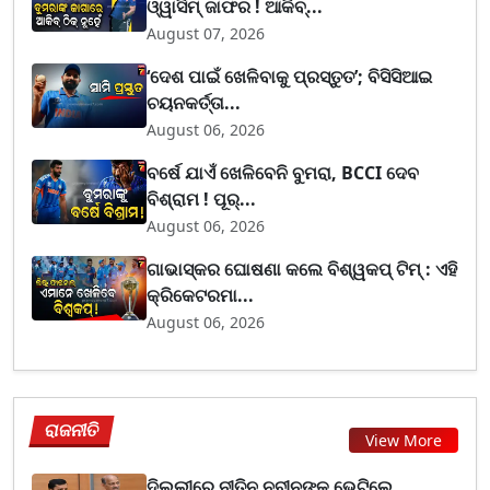
ଓ୍ୱାସିମ୍ ଜାଫର ! ଆକିବ୍...
August 07, 2026
‘ଦେଶ ପାଇଁ ଖେଳିବାକୁ ପ୍ରସ୍ତୁତ’; ବିସିସିଆଇ
ଚୟନକର୍ତ୍ତା...
August 06, 2026
ବର୍ଷେ ଯାଏଁ ଖେଳିବେନି ବୁମରା, BCCI ଦେବ
ବିଶ୍ରାମ ! ପୂର୍...
August 06, 2026
ଗାଭାସ୍କର ଘୋଷଣା କଲେ ବିଶ୍ୱକପ୍ ଟିମ୍ : ଏହି
କ୍ରିକେଟରମା...
August 06, 2026
ରାଜନୀତି
View More
ଦିଲ୍ଲୀରେ ନୀତିନ ନବୀନଙ୍କୁ ଭେଟିଲେ