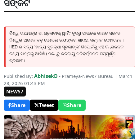
ସଙ୍କଟ
ବିଶ୍ୱ ତାପମାତ୍ରା ବା ଗ୍ଲୋବାଲ୍ ୱାର୍ମିଂ ବୃଦ୍ଧି ପାଇଲେ ଭାରତ ସମେତ
ବିଶ୍ୱର ଅନେକ ବଡ଼ ଦେଶରେ ଭୟଙ୍କର ଖାଦ୍ୟ ସଙ୍କଟ ଦେଖାଦେବ।
IIED ର ସଦ୍ୟ 'ଖାଦ୍ୟ ସୁରକ୍ଷା ସୂଚକାଙ୍କ' ରିପୋର୍ଟରୁ ଏହି ଚିନ୍ତାଜନକ
ତଥ୍ୟ ସାମ୍ନାକୁ ଆସିଛି। ପଢନ୍ତୁ ଜଳବାୟୁ ପରିବର୍ତ୍ତନର ସମ୍ପୂର୍ଣ୍ଣ
ପ୍ରଭାବ।
AbhisekD
Published By:
- Prameya-News7 Bureau | March
28, 2026 01:43 PM
NEWS7
Share
Tweet
Share