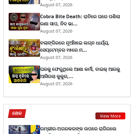
August 07, 2026
Cobra Bite Death: ରାତିରେ ଘରେ ପଶିଲା
ରଣା ସାପ, ନିଦ ଭା...
August 07, 2026
ବଲାଙ୍ଗିରରେ ନୂଆଁଖାଇ ଲଗ୍ନ ଧାର୍ଯ୍ୟ,
ସେପ୍ଟେମ୍ବର ୧୫ରେ ମ...
August 07, 2026
ଘରକୁ ଫେରୁଥିଲେ ଆଶା କର୍ମୀ, ବାଇକ୍ ଆଗକୁ
ଆସିଗଲା କୁକୁର,...
August 07, 2026
ଖେଳ
View More
ଗମ୍ଭୀର-ଅଗରକରଙ୍କ ଉପରେ ରାଗିଗଲେ