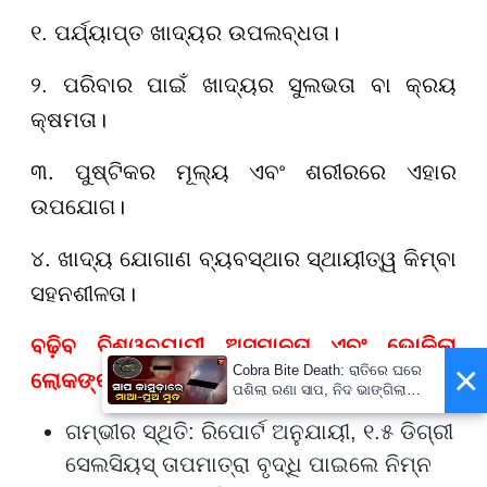
୧. ପର୍ଯ୍ୟାପ୍ତ ଖାଦ୍ୟର ଉପଲବ୍ଧତା।
୨. ପରିବାର ପାଇଁ ଖାଦ୍ୟର ସୁଲଭତା ବା କ୍ରୟ
କ୍ଷମତା।
୩. ପୁଷ୍ଟିକର ମୂଲ୍ୟ ଏବଂ ଶରୀରରେ ଏହାର
ଉପଯୋଗ।
୪. ଖାଦ୍ୟ ଯୋଗାଣ ବ୍ୟବସ୍ଥାର ସ୍ଥାୟୀତ୍ୱ କିମ୍ବା
ସହନଶୀଳତା।
ବଢ଼ିବ ବିଶ୍ୱବ୍ୟାପୀ ଅସମାନତା ଏବଂ ଭୋକିଲା
×
Cobra Bite Death: ରାତିରେ ଘରେ
ଲୋକଙ୍କ ସଂଖ୍ୟା
ପଶିଲା ରଣା ସାପ, ନିଦ ଭାଙ୍ଗିଲା
ବେଳକୁ ଆଉ ନଥିଲେ ମା’-ପୁଅ
ଗମ୍ଭୀର ସ୍ଥିତି: ରିପୋର୍ଟ ଅନୁଯାୟୀ, ୧.୫ ଡିଗ୍ରୀ
ସେଲସିୟସ୍ ତାପମାତ୍ରା ବୃଦ୍ଧି ପାଇଲେ ନିମ୍ନ