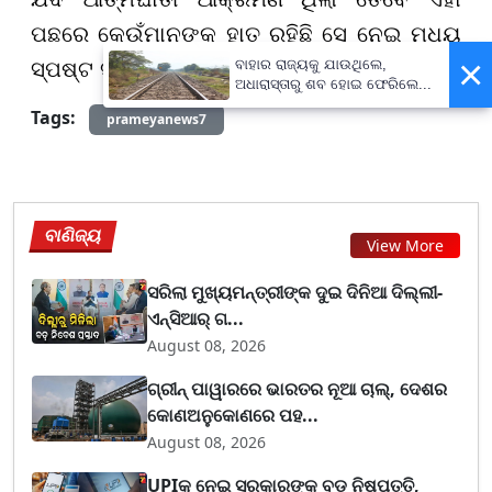
ପଛରେ କେଉଁମାନଙ୍କ ହାତ ରହିଛି ସେ ନେଇ ମଧ୍ୟ
×
ବାହାର ରାଜ୍ୟକୁ ଯାଉଥିଲେ,
ସ୍ପଷ୍ଟ ସୂଚନା ମିଳି ନାହିଁ।
ଅଧାରାସ୍ତାରୁ ଶବ ହୋଇ ଫେରିଲେ...
Tags:
prameyanews7
ବାଣିଜ୍ୟ
View More
ସରିଲା ମୁଖ୍ୟମନ୍ତ୍ରୀଙ୍କ ଦୁଇ ଦିନିଆ ଦିଲ୍ଲୀ-
ଏନ୍‌ସିଆର୍ ଗ...
August 08, 2026
ଗ୍ରୀନ୍ ପାୱାରରେ ଭାରତର ନୂଆ ଚାଲ୍, ଦେଶର
କୋଣଅନୁକୋଣରେ ପହ...
August 08, 2026
UPIକୁ ନେଇ ସରକାରଙ୍କ ବଡ଼ ନିଷ୍ପତ୍ତି,