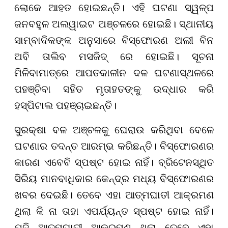
ଲୋକେ ଆହତ ହୋଇଛନ୍ତି। ଏହି ଘଟଣା ସ୍ୱଳ୍ପ
ଜନବହୁଳ ଅଲୱାଇଟ ଅଞ୍ଚଳରେ ହୋଇଛି। ସ୍ଥାନୀୟ
ସାମ୍ବାଦିକଙ୍କ ଅନୁସାରେ ବିସ୍ଫୋରଣ ଅଲୀ ବିନ
ଅବି ତାଲିବ ମସଜିଦ୍ ରେ ହୋଇଛି। ସୂଚନା
ମିଳିବାମାତ୍ରେ ଆପତକାଳୀନ ଦଳ ଘଟଣାସ୍ଥଳରେ
ପହଞ୍ଚିବା ସହିତ ମୃତାହତଙ୍କୁ ଉଦ୍ଧାର କରି
ହସ୍ପିଟାଲ ପହଞ୍ଚାଇଛନ୍ତି।
ସୁରକ୍ଷା ବଳ ଅଞ୍ଚଳକୁ ଘେରାଉ କରିଥିବା ବେଳେ
ଘଟଣାର ତଦନ୍ତ ଆରମ୍ଭ କରିଛନ୍ତି। ବିସ୍ଫୋରଣର
କାରଣ ଏବେବି ସ୍ପଷ୍ଟ ହୋଇ ନାହିଁ। ବ୍ରିଟେନସ୍ଥିତ
ସିରିୟ ମାନବାଧିକାର କେନ୍ଦ୍ର ମଧ୍ୟ ବିସ୍ଫୋରଣର
ଖବର ଦେଇଛି। ତେବେ ଏହା ଆତ୍ମଘାତୀ ଆକ୍ରମଣ
ଥିଲା କି ନା ତାହା ଏପର୍ଯ୍ୟନ୍ତ ସ୍ପଷ୍ଟ ହୋଇ ନାହିଁ।
ଯଦି ଆତ୍ମଘାତୀ ଆକ୍ରମଣ ଥିଲା ତେବେ ଏହା