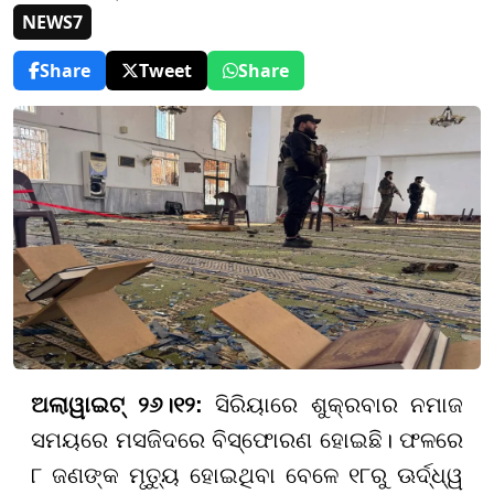
NEWS7
Share
Tweet
Share
ଅଲାୱାଇଟ୍ ୨୬।୧୨:
ସିରିୟାରେ ଶୁକ୍ରବାର ନମାଜ
ସମୟରେ ମସଜିଦରେ ବିସ୍ଫୋରଣ ହୋଇଛି। ଫଳରେ
୮ ଜଣଙ୍କ ମୃତ୍ୟୁ ହୋଇଥିବା ବେଳେ ୧୮ରୁ ଊର୍ଦ୍ଧ୍ୱ