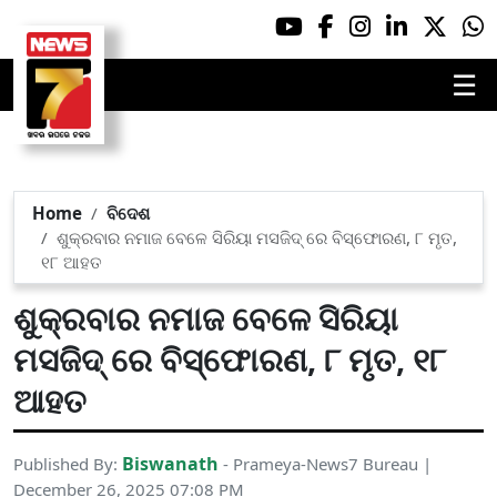
☰
Home
ବିଦେଶ
ଶୁକ୍ରବାର ନମାଜ ବେଳେ ସିରିୟା ମସଜିଦ୍ ରେ ବିସ୍ଫୋରଣ, ୮ ମୃତ,
୧୮ ଆହତ
ଶୁକ୍ରବାର ନମାଜ ବେଳେ ସିରିୟା
ମସଜିଦ୍ ରେ ବିସ୍ଫୋରଣ, ୮ ମୃତ, ୧୮
ଆହତ
Biswanath
Published By:
- Prameya-News7 Bureau |
December 26, 2025 07:08 PM