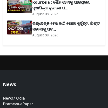
Rourkela : ଶୌଚ ହେବାକୁ ଯାଇଥିଲେ,
ମୁଖାପିନ୍ଧା ଦୁଇ ଜଣ ପ...
August 08, 2026
ଉଦ୍ଧବଙ୍କ ବେକ କାଟି ଦେଲେ ଦୁର୍ବୃତ୍ତ, ଲିଫ୍ଟ
ନଦେବାରୁ ଘଟ...
August 08, 2026
News
News7 Odia
Prameya-ePaper