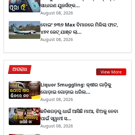
ସାଧାରଣ ୟୁଜର୍ସଙ୍କ...
August 08, 2026
ବୋଇଂ ୭୩୭ Max ବିମାନରେ ମିଳିଲା ଫାଟ,
୪୭୧ ଜେଟ୍ ଯାଞ୍ଚ ଲା...
August 08, 2026
ଅପରାଧ
View More
Liquor Smuggling: କ୍ଷୀର ଗାଡ଼ିକୁ
ଗୋଡ଼ାଇ ଗୋଡ଼ାଇ ଧରିଲ...
August 08, 2026
ଛତିଶଗଡ଼ରୁ ଧାଇଁ ଆସିଛି ମାଆ, ଝିଅକୁ ନେବା
ପାଇଁ ସ୍ୱାମୀ ସ...
August 08, 2026