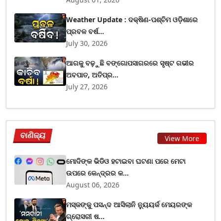
Weather Update : ଦକ୍ଷିଣ-ପଶ୍ଚିମ ଓଡ଼ିଶାରେ
ପ୍ରବଳ ବର୍ଷ...
July 30, 2026
ଆଗକୁ ବଢ଼ୁଛି ବଙ୍ଗୋପସାଗରରେ ସୃଷ୍ଟ ଗଭୀର
ଅବପାତ, ଅତିପ୍ର...
July 27, 2026
ବାଣିଜ୍ୟ
View More
ମୋଦିଙ୍କ ଭିଡିଓ ହଟାଇବା ଘଟଣା ପରେ ମେଟା
ଉପରେ କେନ୍ଦ୍ରର କ...
August 06, 2026
ମସ୍କଙ୍କୁ ପସନ୍ଦ ଆସିଲାନି ନ୍ୟୁୟର୍କ ମେୟରଙ୍କ
ଗ୍ରୋସରୀ ଷ...