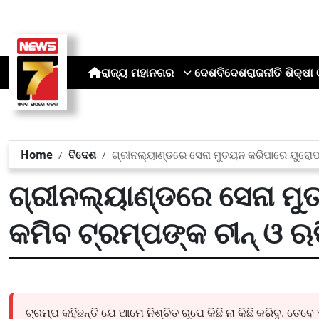
ରାଜ୍ୟ
ମହାନଗର
ଦେଶ
ବିଦେଶ
ରାଜନୀତି
ଶିକ୍ଷା 
Home
ବିଦେଶ
ଗ୍ରୀନଲ୍ୟାଣ୍ଡରେ ସେନା ମୁତୟନ କରିପାରେ ୟୁରୋପ
ଗ୍ରୀନଲ୍ୟାଣ୍ଡରେ ସେନା ମ
କମିବ ଟ୍ରମ୍ପଙ୍କ ଚୀନ୍ ଓ 
ଟ୍ରମ୍ପ କହିଛନ୍ତି ଯେ ଆମେ ନିଶ୍ଚିତ ରୂପେ କିଛି ନା କିଛି କରିବୁ, ତ