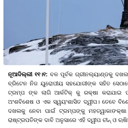
ନୂଆଦିଲ୍ଲୀ ୧୧।୧:
ବଳ ପୂର୍ବକ ଗ୍ରୀନଲ୍ୟାଣ୍ଡକୁ ଦଖ
ବ୍ରିଟେନ ନିଜ ୟୁରୋପୀୟ ସହଯୋଗୀଙ୍କ ସହିତ ସେଠାରେ
ଟ୍ରମ୍ପ ଙ୍କ ଲାଗି ଆର୍କଟିକ୍ କୁ ରକ୍ଷା କରାଯାଇ 
ଅଂଶବିଶେଷ ଓ ଏକ ସ୍ୱୟଂଶାସିତ ଦ୍ୱୀପ। ତେବେ ବିଶେଷ
ଦଖଲକୁ ନେବା ପାଇଁ ଟ୍ରମ୍ପଙ୍କୁ ମହତ୍ୱାକାଙକ୍ଷା
ରାଷ୍ଟ୍ରପତିଙ୍କ ଦାବି ଅନୁସାରେ ଏହି ଦ୍ୱୀପ ଚୀନ୍ ଓ ଋଷ