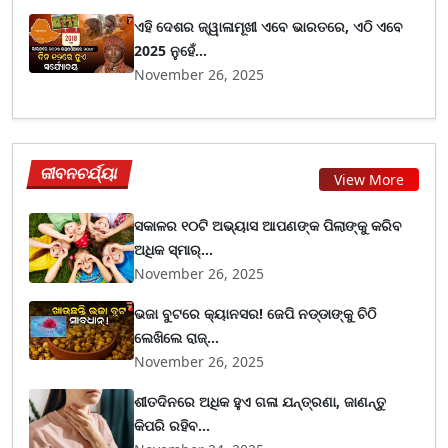
ଏହି ଦେଶର ଜ୍ୱାଳାମୂଖୀ ଏବେ ଭାରତରେ, ଏଠି ଏବେ
2025 ନୁହେଁ...
November 26, 2025
ଜୀବନଚର୍ଯ୍ୟା
View More
ସକାଳର ୧୦ଟି ଅଭ୍ୟାସ ଆପଣଙ୍କ ପିଲାଙ୍କୁ କରିବ
ଅଧିକ ସ୍ମାର୍...
November 26, 2025
ଭଜା ବୁଟରେ କ୍ୟାନସର! ଜେପି ନଡ୍ଡାଙ୍କୁ ଚିଠି
ଲେଖିଲେ ରାଜ୍...
November 26, 2025
ଶୀତଦିନରେ ଅଧିକ ହୁଏ ଗଳା ଯନ୍ତ୍ରଣା, ଜାଣନ୍ତୁ
କିପରି ରହିବ...