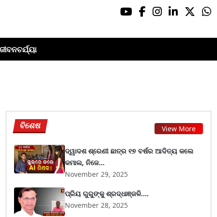
ଜୀବନଚର୍ଯ୍ୟା
ବିଶେଷ
View More
ଦ୍ୱାଦଶ ଶ୍ରେଣୀ ଛାତ୍ର ୧୭ ବର୍ଷର ଆଦିତ୍ୟ କଲେ
କମାଲ, ନିଜେ...
November 29, 2025
ପ୍ରିୟ ଗୁରୁଙ୍କୁ ଶ୍ରଦ୍ଧାଞ୍ଜଳି....
November 28, 2025