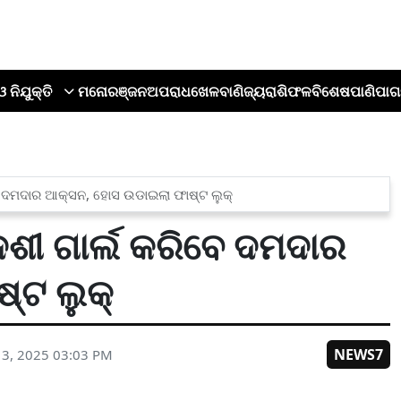
ଓ ନିଯୁକ୍ତି
ମନୋରଞ୍ଜନ
ଅପରାଧ
ଖେଳ
ବାଣିଜ୍ୟ
ରାଶିଫଳ
ବିଶେଷ
ପାଣିପାଗ
େ ଦମଦାର ଆକ୍ସନ, ହୋସ ଉଡାଇଲା ଫାଷ୍ଟ ଲୁକ୍
ଶୀ ଗାର୍ଲ କରିବେ ଦମଦାର
୍ଟ ଲୁକ୍
NEWS7
3, 2025 03:03 PM