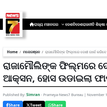
ରାଜ୍ୟ
ମହାନଗର
ଦେଶ
ବିଦେଶ
ରାଜନୀତି
ଶିକ୍ଷା 
Home
ମନୋରଞ୍ଜନ
ରାଜାମୌଲିଙ୍କ ଫିଲ୍ମରେ ଦେଶୀ ଗାର୍ଲ କରିବ
ରାଜାମୌଲିଙ୍କ ଫିଲ୍ମରେ ଦେ
ଆକ୍ସନ, ହୋସ ଉଡାଇଲା ଫାଷ
Simran
Published By:
- Prameya-News7 Bureau | November 1
Share
Tweet
Share