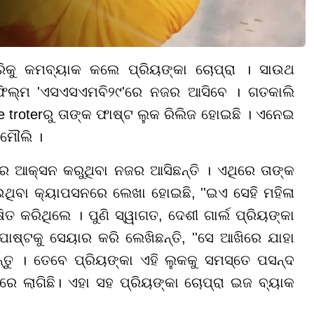
୍ରିକୁ କମବ୍ୟାକ କଲେ ପ୍ରିୟଙ୍କା ଚୋପ୍ରା । ସାଉଥ
 ଫିଲ୍ମ 'ଏସଏସଏମବି୨୯'ରେ ନଜର ଆସିବେ । ଗତକାଲି
troterରୁ ତାଙ୍କ ଫାଷ୍ଟ ଲୁକ ରିଲିଜ ହୋଇଛି । ଏନେଇ
ାମୌଲି ।
 ଆକ୍ସନ କରୁଥିବା ନଜର ଆସିଛନ୍ତି । ଏଥିରେ ତାଙ୍କ
ଇଥିବା କ୍ୟାପସନରେ ଲେଖା ହୋଇଛି, ''ଇଏ ସେହି ମହିଳା
ତ କରିଥିଲେ । ପୁଣି ସ୍ୱାଗତ, ଦେଶୀ ଗାର୍ଲ ପ୍ରିୟଙ୍କା
ପୋଷ୍ଟକୁ ସେୟାର କରି ଲେଖିଛନ୍ତି, ''ସେ ଆଖିରେ ଯାହା
ନ୍ତୁ । ତେବେ ପ୍ରିୟଙ୍କା ଏହି ଲୁକକୁ ସମସ୍ତେ ପସନ୍ଦ
 ଲାଗିଛି। ଏହା ସହ ପ୍ରିୟଙ୍କା ଚୋପ୍ରା ଇଜ ବ୍ୟାକ