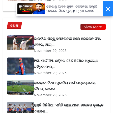
November 24, 2025
×
ଓଡ଼ିଶାକୁ ଆସିବ ପୁଞ୍ଜି, ତିନିଦିନିଆ ଦିଲ୍ଲୀ
ଗସ୍ତରେ ଯିବେ ମୁଖ୍ୟମନ୍ତ୍ରୀ ମୋହନ
ମାଝୀ
ଖେଳ
View More
ଭାରତୀୟ ପିଚ୍‌କୁ ସମାଲୋଚନା କଲେ ହରଭଜନ ସିଂହ:
କହିଲେ, ଆର୍...
November 29, 2025
PSL ପାଇଁ IPL ଛାଡ଼ିଲେ CSK-RCBର ଅଧିନାୟକ
ରହିଥିବା ଫାପ୍...
November 29, 2025
ବାରବାଟୀ ଟି-୨୦ ମୁକାବିଲା ପାଇଁ ଉଚ୍ଚସ୍ତରୀୟ
ବୈଠକ, ଖେଳାଳ...
November 29, 2025
ରାଞ୍ଚି ଦିନିକିଆ: ଏମିତି ହୋଇପାରେ ଭାରତର ଚୂଡ଼ାନ୍ତ
ଏକାଦଶ...