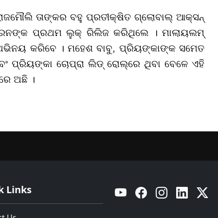
ାଜମୌଲି ତାଙ୍କର ବହୁ ପ୍ରତୀକ୍ଷିତ ଗ୍ଲୋବାଲ୍ ଆକ୍ସନ୍
ମାରନଙ୍କ ପ୍ରଥମ ଲୁକ୍ ରିଲିଜ କରିଥିଲେ । ମାଲାୟଲମ୍
ଅଭିନୟ କରିବେ । ମହେଶ ବାବୁ, ପ୍ରିୟଙ୍କାଙ୍କ ସମେତ
 ପ୍ରିୟଙ୍କା ଚୋପ୍ରା ଲିଡ୍ ରୋଲ୍ରେ ଥିବା ବେଳେ ଏହି
ୟରେ ଅଛି ।
k Links
YouTube
Facebook
Instagram
Linkedin
Twitt
ct Us