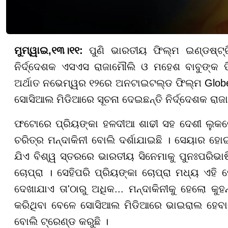
ମୁମ୍ୱାଇ,୧୩।୧୧:
ପୁଣି ଭାରତୀୟ ଫିଲ୍ମ ଇଣ୍ଡଷ୍ଟ
ନିର୍ଦ୍ଦେଶକ ଏସଏସ ରାଜାମୌଲି ଓ ମହେଶ ବାବୁଙ୍କ
ଅର୍ଥାତ ନଭେମ୍ୱର ୧୨ରେ ଅନଟାଇଟଲ୍ଡ ଫିଲ୍ମ Globe 
ସୋସିଆଲ ମିଡିଆରେ ସୂଚନା ଦେଇଛନ୍ତି ନିର୍ଦ୍ଦେଶକ ରାଜ
ଫଟୋରେ ପ୍ରିୟଙ୍କା ହଳଦୀଆ ଶାଢୀ ସହ ଦେଶୀ ଲୁକରେ
ଚରିତ୍ର ମନ୍ଦାକିନୀ ବୋଲି ଦର୍ଶାଯାଇଛି । ସେୟାର ହୋ
ଯିଏ ବିଶ୍ୱ ସ୍ତରରେ ଭାରତୀୟ ସିନେମାକୁ ପୁନଃପରିଭାଷି
ଚୋପ୍ରା । ସେହିପରି ପ୍ରିୟଙ୍କା ଚୋପ୍ରା ମଧ୍ୟ ଏହି 
ଦେଖାଯାଏ ତା'ଠାରୁ ଅଧିକ... ମନ୍ଦାକିନୀକୁ ହେଲୋ କୁହ
କରିଥିବା ବେଳେ ସୋସିଆଲ ମିଡିଆରେ ଭାଇରାଲ ହେବାରେ
ବୋଲି ଟ୍ରେଣ୍ଡ କରୁଛି ।