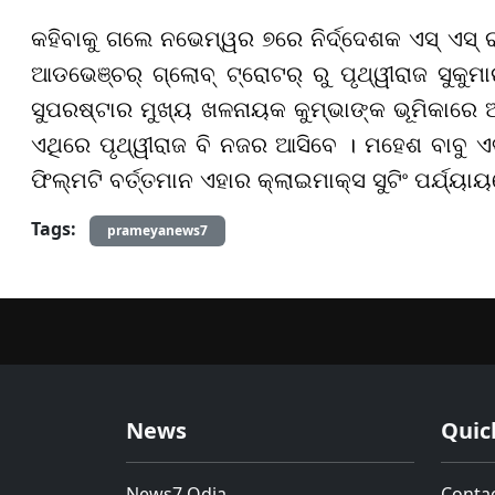
କହିବାକୁ ଗଲେ ନଭେମ୍ୱର ୭ରେ ନିର୍ଦ୍ଦେଶକ ଏସ୍ ଏସ୍ ର
ଆଡଭେଞ୍ଚର୍ ଗ୍ଲୋବ୍ ଟ୍ରୋଟର୍ ରୁ ପୃଥ୍ୱୀରାଜ ସୁକୁ
ସୁପରଷ୍ଟାର ମୁଖ୍ୟ ଖଳନାୟକ କୁମ୍ଭାଙ୍କ ଭୂମିକାରେ 
ଏଥିରେ ପୃଥ୍ୱୀରାଜ ବି ନଜର ଆସିବେ । ମହେଶ ବାବୁ ଏବଂ
ଫିଲ୍ମଟି ବର୍ତ୍ତମାନ ଏହାର କ୍ଲାଇମାକ୍ସ ସୁଟିଂ ପର୍ଯ୍ୟା
Tags:
prameyanews7
News
Quic
News7 Odia
Conta